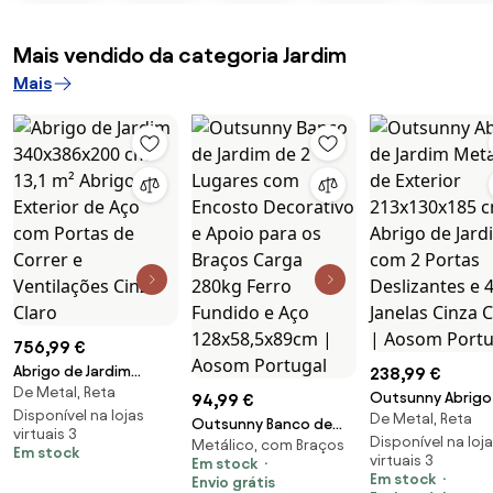
Mais vendido da categoria Jardim
Mais
756,99 €
Abrigo de Jardim
238,99 €
De Metal, Reta
340x386x200 cm 13,1
Outsunny Abrigo
94,99 €
m² Abrigo de Exterior
Disponível na lojas
De Metal, Reta
Jardim Metálico 
Outsunny Banco de
virtuais 3
de Aço com Portas de
Exterior 213x130x
Disponível na loj
Metálico, com Braços
Jardim de 2 Lugares
Em stock
Correr e Ventilações
virtuais 3
Em stock
cm Abrigo de Jar
com Encosto
Em stock
Cinza Claro
Envio grátis
com 2 Portas
Decorativo e Apoio