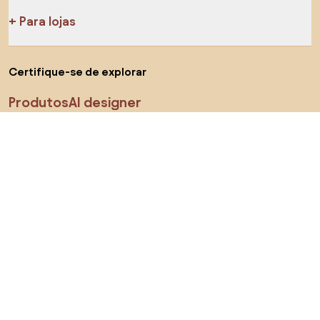
Para lojas
Certifique-se de explorar
Produtos
AI designer
Encontra-nos nas redes sociais
Cookies
Termos de processamento
Termos de uso
Escolha o país
© 2026 Biano s.r.o.