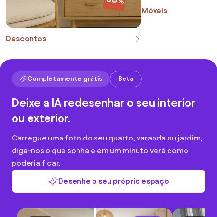
Móveis
Descontos
Completamente grátis
Beta
Deixe a IA redesenhar o seu interior
ou exterior.
Carregue uma foto do seu quarto, varanda ou jardim,
diga-nos o que sonha e em um minuto verá como
poderia ficar.
Desenhe o seu próprio espaço