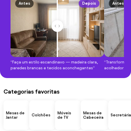
Antes
Depois
Antes
“Faça um estilo escandinavo — madeira clara,
“Transforme a
paredes brancas e tecidos aconchegantes”
acolhedor com
Categorias favoritas
Mesas de
Móveis
Mesas de
Colchões
Secretária
Jantar
de TV
Cabeceira