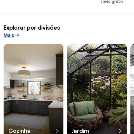
Envio grátis
Deslizantes e 4 J
para os Braços Carga
Cinza Claro | Ao
280kg Ferro Fundido e
Portugal
Aço 128x58,5x89cm |
Aosom Portugal
Explorar por divisões
Mais
Cozinha
Jardim