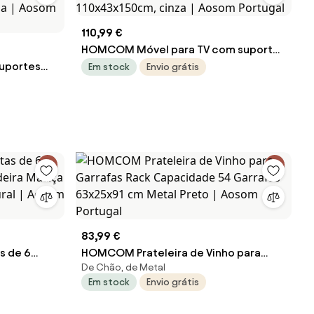
110,99 €
HOMCOM Móvel para TV com suporte
uportes
para televisores até 183 cm, móvel
Em stock
Envio grátis
Exterior,
para TV com 2 prateleiras abertas,
l para
110x43x150cm, cinza | Aosom Portugal
Varanda |
83,99 €
s de 6
HOMCOM Prateleira de Vinho para
De Chão, de Metal
deira
Garrafas Rack Capacidade 54
Em stock
Envio grátis
ira Natural
Garrafas 63x25x91 cm Metal Preto |
Aosom Portugal