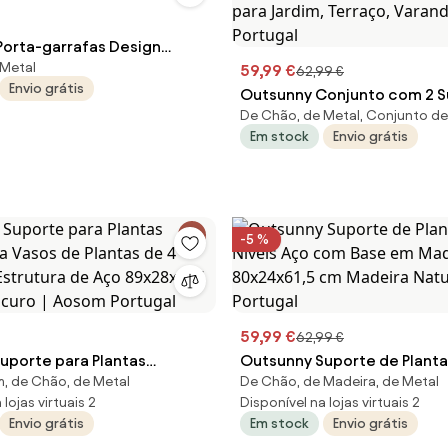
rta-garrafas Design
 Metal
 em Colmeia, Preto |
59,99 €
62,99 €
Envio grátis
tugal
Outsunny Conjunto com 2 S
De Chão, de Metal, Conjunto de
para Plantas para Interior e 
Em stock
Envio grátis
Suporte Hexagonal de Meta
Vasos para Jardim, Terraço, 
Aosom Portugal
-5 %
59,99 €
62,99 €
uporte para Plantas
Outsunny Suporte de Planta
, de Chão, de Metal
De Chão, de Madeira, de Metal
ra Vasos de Plantas de 4
Níveis Aço com Base em Ma
lojas virtuais 2
Disponível na lojas virtuais 2
 Estrutura de Aço 89x28x107
Maciça 80x24x61,5 cm Made
Envio grátis
Em stock
Envio grátis
scuro | Aosom Portugal
| Aosom Portugal