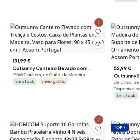
98x37x96,
Portugal
131,99 €
Outsunny Canteiro Elevado com
52,99 €
170×90×45 cm, de Chão, de Madeira
Treliça e Cestos, Caixa de Plantas em
Outsunny E
Em stock
Envio grátis
De Chão, de 
Madeira, Vaso para Flores, 90 x 45 x 170
Madeira de
Disponível na 
cm | Aosom Portugal
Suporte de 
Em stock
Ornamento 
Aosom Por
TOP 7