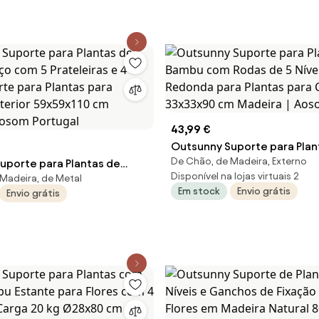
tugal
Aosom Portugal
43,99 €
Outsunny Suporte para Pla
De Chão, de Madeira, Externo
uporte para Plantas de
Bambu com Rodas de 5 Nívei
Disponível na lojas virtuais 2
Madeira, de Metal
ço com 5 Prateleiras e 4
Redonda para Plantas para 
Em stock
Envio grátis
Envio grátis
rte para Plantas para
33x33x90 cm Madeira | Aos
Exterior 59x59x110 cm
Aosom Portugal