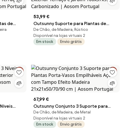
53,99 €
tas de
Outsunny Suporte para Plantas de
eira
De Chão, de Madeira, Rústico
e para
Madeira de 3 Níveis para Interior e
Disponível na lojas virtuais 2
m Pátio
Exterior Terraço e Jardim 100x37x93
Em stock
Envio grátis
al | Aosom
cm Carbonizado | Aosom Portugal
67,99 €
Níveis
Outsunny Conjunto 3 Suporte para
De Chão, de Madeira, de Metal
xterior
Plantas Porta-Vasos Empilháveis Aço
Disponível na lojas virtuais 2
Aosom
com Tampo Efeito Madeira
Em stock
Envio grátis
21x21x50/70/90 cm | Aosom Portugal