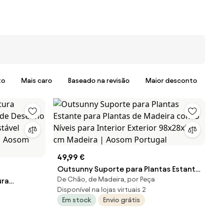
to
Mais caro
Baseado na revisão
Maior desconto
49,99 €
Outsunny Suporte para Plantas Estante
De Chão, de Madeira, por Peça
ura
para Plantas de Madeira com 5 Níveis
Disponível na lojas virtuais 2
a de
para Interior Exterior 98x28x95 cm
Em stock
Envio grátis
ltura
Madeira | Aosom Portugal
 Madeira |