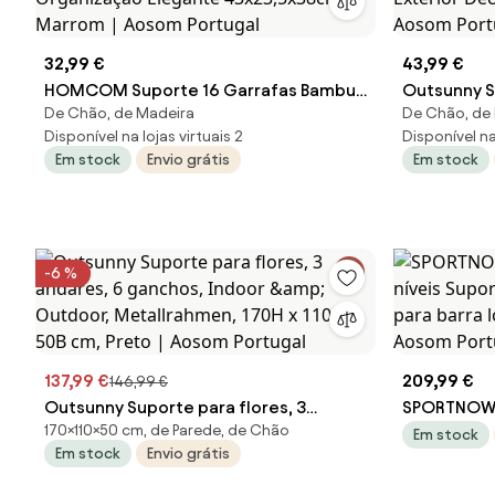
32,99 €
43,99 €
HOMCOM Suporte 16 Garrafas Bambu
Outsunny Su
De Chão, de Madeira
De Chão, de 
Prateleira Vinho 4 Níveis Organização
Dobrável Ma
Disponível na lojas virtuais 2
Disponível na 
Elegante 43x23,5x38cm Marrom |
Decoração
Em stock
Envio grátis
Em stock
Aosom Portugal
Portugal
-6 %
137,99 €
209,99 €
146,99 €
Outsunny Suporte para flores, 3
SPORTNOW S
170×110×50 cm, de Parede, de Chão
andares, 6 ganchos, Indoor &amp;
Suporte pa
Em stock
Em stock
Envio grátis
Outdoor, Metallrahmen, 170H x 110L x
para barra 
50B cm, Preto | Aosom Portugal
Aosom Por