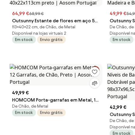
64,99 €
49,99 €
68,99 €
54,9
Outsunny Estante de flores em aço 5
Outsunny S
113×40×22 cm, de Chão, de Metal
De Chão, de 
níveis interior e exterior suporte de
Pés de Bam
Disponível na lojas virtuais 2
Disponível na 
plantas para jardim varanda sala
4 Pratelei
Em stock
Envio grátis
Em stock
40x22x113cm preto | Aosom Portugal
Madeira e 
49,99 €
HOMCOM Porta-garrafas em Metal, 12
De Chão, de Metal
Garrafas, de Chão, Preto | Aosom
42,99 €
Em stock
Envio grátis
Portugal
Outsunny S
De Chão, de 
Níveis de 
Disponível na 
Dobrável pa
Em stock