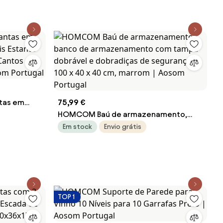
ntas em
75,99 €
s Estante
HOMCOM Baú de armazenamento,
Cantos
banco de armazenamento com tampa
Em stock
Envio grátis
om Portugal
dobrável e dobradiças de segurança,
100 x 40 x 40 cm, marrom | Aosom
Portugal
TOP 1