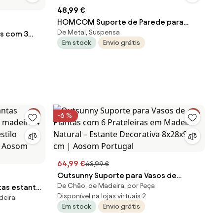
48,99 €
HOMCOM Suporte de Parede para
De Metal, Suspensa
as com 3
Vinho 10 Níveis para 10 Garrafas Preto |
Em stock
Envio grátis
o Escada de
Aosom Portugal
80x36x174
-6 %
64,99 €
68,99 €
Outsunny Suporte para Vasos de
De Chão, de Madeira, por Peça
tas estante
Plantas com 6 Prateleiras em Madeira
Disponível na lojas virtuais 2
deira
a 4 níveis
Natural – Estante Decorativa
Em stock
Envio grátis
industrial
8x28x96,5 cm | Aosom Portugal