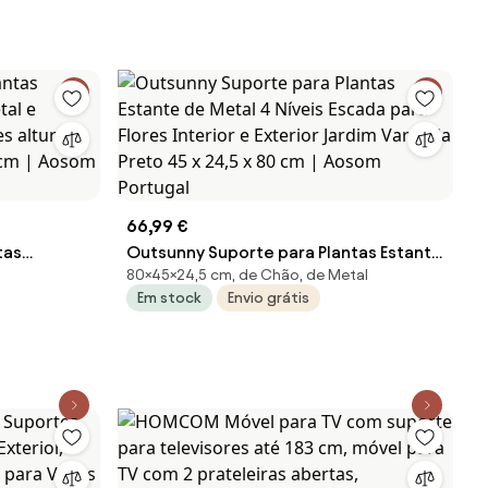
66,99 €
tas
Outsunny Suporte para Plantas Estante
80×45×24,5 cm, de Chão, de Metal
etal e
de Metal 4 Níveis Escada para Flores
Em stock
Envio grátis
tes alturas
Interior e Exterior Jardim Varanda Preto
 cm |
45 x 24,5 x 80 cm | Aosom Portugal