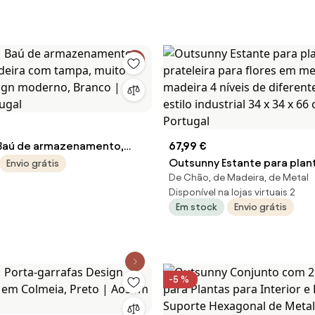
ú de armazenamento,
67,99 €
adeira com tampa, muito
Outsunny Estante para plan
Envio grátis
De Chão, de Madeira, de Metal
sign moderno, Branco |
prateleira para flores em m
Disponível na lojas virtuais 2
tugal
madeira 4 níveis de diferen
Em stock
Envio grátis
estilo industrial 34 x 34 x 66
Aosom Portugal
-5 %