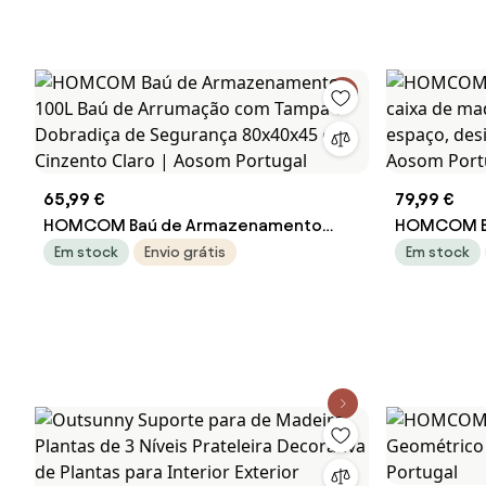
65,99 €
79,99 €
HOMCOM Baú de Armazenamento
HOMCOM Ba
100L Baú de Arrumação com Tampa e
caixa de m
Em stock
Envio grátis
Em stock
Dobradiça de Segurança 80x40x45 cm
espaço, de
Cinzento Claro | Aosom Portugal
Aosom Por