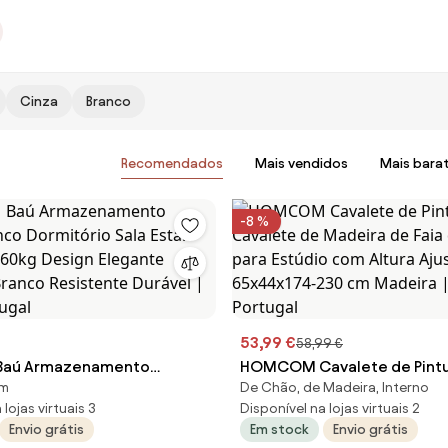
Cinza
Branco
Recomendados
Mais vendidos
Mais bara
-8 %
53,99 €
58,99 €
aú Armazenamento
HOMCOM Cavalete de Pint
cm
De Chão, de Madeira, Interno
nco Dormitório Sala Estar
Cavalete de Madeira de Fai
lojas virtuais 3
Disponível na lojas virtuais 2
 60kg Design Elegante
Desenho para Estúdio com A
Envio grátis
Em stock
Envio grátis
Branco Resistente Durável |
Ajustável 65x44x174-230 cm