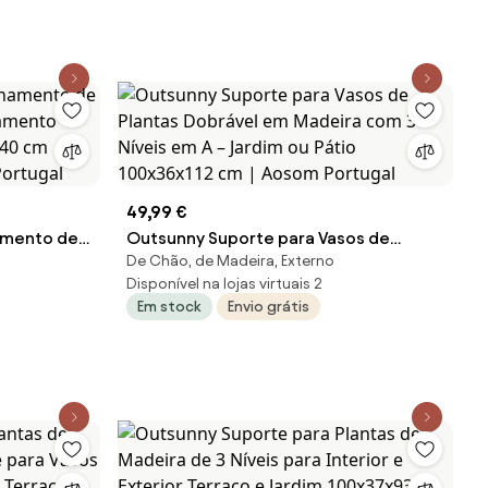
ortugal
49,99 €
mento de
Outsunny Suporte para Vasos de
De Chão, de Madeira, Externo
namento
Plantas Dobrável em Madeira com 3
Disponível na lojas virtuais 2
x40 cm
Níveis em A – Jardim ou Pátio
Em stock
Envio grátis
ortugal
100x36x112 cm | Aosom Portugal