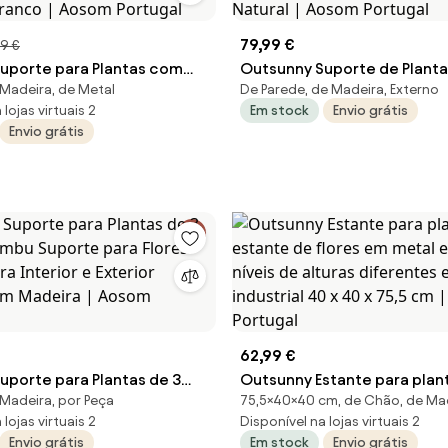
79,99 €
9 €
uporte para Plantas com
Outsunny Suporte de Plant
Madeira, de Metal
De Parede, de Madeira, Externo
bu Estante para Flores com
Níveis e Ganchos de Fixaçã
lojas virtuais 2
Em stock
Envio grátis
ras Carga 20 kg Ø28x80 cm
Flores em Madeira Natural 
Envio grátis
Branco | Aosom Portugal
Natural | Aosom Portugal
62,99 €
uporte para Plantas de 3
Outsunny Estante para plan
Madeira, por Peça
75,5×40×40 cm, de Chão, de Ma
Bambu Suporte para Flores
de flores em metal e madeir
lojas virtuais 2
Disponível na lojas virtuais 2
ra Interior e Exterior
de alturas diferentes estilo 
Envio grátis
Em stock
Envio grátis