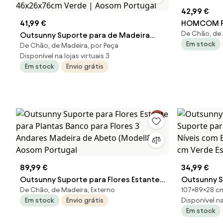
42,99 €
41,99 €
HOMCOM Po
De Chão, de
Outsunny Suporte para de Madeira
Geométrico
Em stock
De Chão, de Madeira, por Peça
Plantas de 3 Níveis Prateleira
Aosom Por
Disponível na lojas virtuais 3
Decorativa de Plantas para Interior
Em stock
Envio grátis
Exterior 46x26x76cm Verde | Aosom
Portugal
89,99 €
34,99 €
Outsunny Suporte para Flores Estante
Outsunny S
De Chão, de Madeira, Externo
107×89×28 cm
para Plantas Banco para Flores 3
Suporte pa
Em stock
Envio grátis
Disponível na 
Andares Madeira de Abeto (Modell8) |
Níveis com
Em stock
Aosom Portugal
cm Verde E