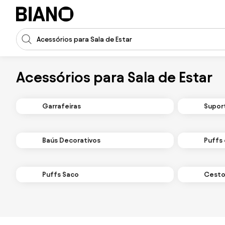
Saltar para o conteúdo
Entrada de pesquisa
Saltar para o rodapé
Acessórios para Sala de Estar
Garrafeiras
Supor
Baús Decorativos
Puffs
Puffs Saco
Cesto