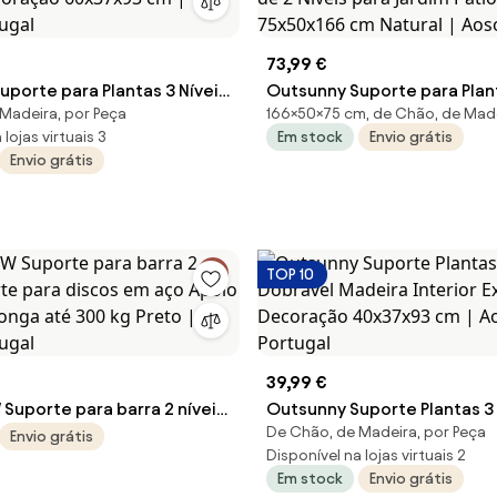
73,99 €
porte para Plantas 3 Níveis
Outsunny Suporte para Plan
Madeira, por Peça
166×50×75 cm, de Chão, de Mad
deira Interior Exterior
Madeira com Treliça Suport
lojas virtuais 3
Em stock
Envio grátis
 60x37x93 cm | Aosom
Vasos de 2 Níveis para Jardi
Envio grátis
Terraço 75x50x166 cm Natur
Portugal
TOP 10
39,99 €
uporte para barra 2 níveis
Outsunny Suporte Plantas 3 
De Chão, de Madeira, por Peça
ra discos em aço Apoio
Dobrável Madeira Interior E
Envio grátis
Disponível na lojas virtuais 2
longa até 300 kg Preto |
Decoração 40x37x93 cm | 
Em stock
Envio grátis
tugal
Portugal