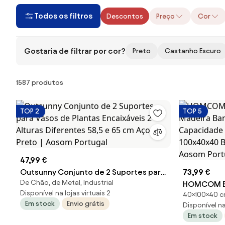
Todos os filtros
Descontos
Preço
Cor
Gostaria de filtrar por cor?
Preto
Castanho Escuro
Produtos
1587 produtos
TOP 2
TOP 5
47,99 €
Outsunny Conjunto de 2 Suportes para
73,99 €
De Chão, de Metal, Industrial
Vasos de Plantas Encaixáveis 2 Alturas
HOMCOM B
Disponível na lojas virtuais 2
40×100×40 
Diferentes 58,5 e 65 cm Aço Preto |
Madeira Ba
Em stock
Envio grátis
Disponível na 
Aosom Portugal
Capacidade
Em stock
100x40x40 