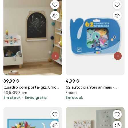
39,99 €
4,99 €
Quadro com porta-giz, Urso
62 autocolantes animais -
53,5×39,8 cm
Fosco
preto
DJECO azul
Em stock
Envio grátis
Em stock