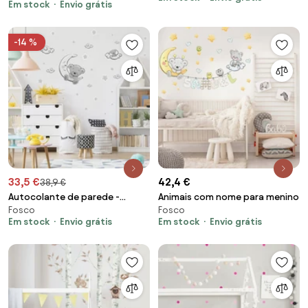
criança - Ursinhos II.
Em stock
Envio grátis
-14 %
33,5 €
42,4 €
38,9 €
Autocolante de parede -
Animais com nome para menino
Fosco
Fosco
Ursinho cinza
Em stock
Envio grátis
Em stock
Envio grátis