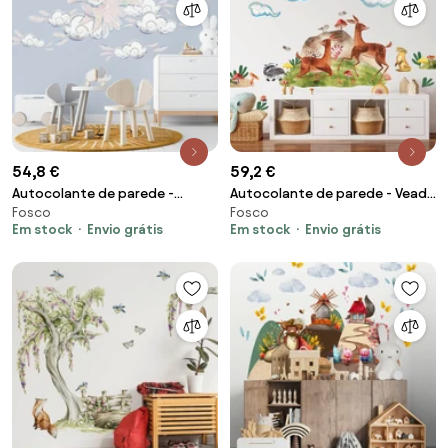
54,8 €
59,2 €
Autocolante de parede -
Autocolante de parede - Veado
Fosco
Fosco
Dragão voador Aeris
no prado
Em stock
Envio grátis
Em stock
Envio grátis