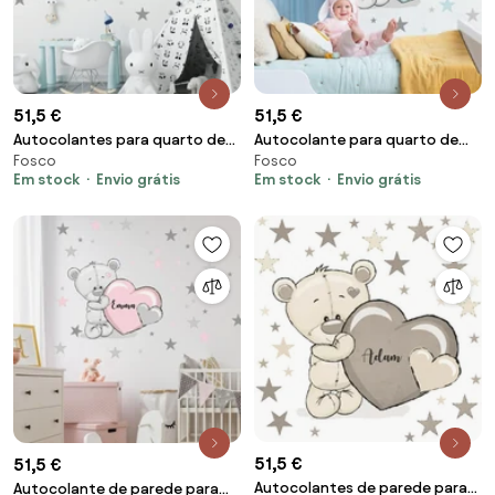
51,5 €
51,5 €
Autocolantes para quarto de
Autocolante para quarto de
Fosco
Fosco
criança - Urso de peluche com
criança - Urso com coração
Em stock
Envio grátis
Em stock
Envio grátis
estrelas em azul
azul pastel
51,5 €
51,5 €
Autocolantes de parede para
Autocolante de parede para