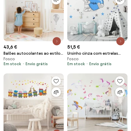
43,6 €
51,5 €
Balões autocolantes ao estilo
Ursinho cinza com estrelas
Fosco
Fosco
norueguês
azuis e amarelas
Em stock
Envio grátis
Em stock
Envio grátis