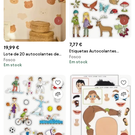
7,77 €
19,99 €
Etiquetas Autocolantes
Lote de 20 autocolantes de
Fosco
Bosque Removíveis 12f
Fosco
ursinhos e nuvens bege
Em stock
Em stock