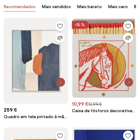
Produtos
Recomendados
Mais vendidos
Mais barato
Mais caro
Ba
-15 %
10,99 €
12,99 €
259 €
Caixa de fósforos decorativa
Quadro em tela pintado à mão
Horse's Head
Fabrics