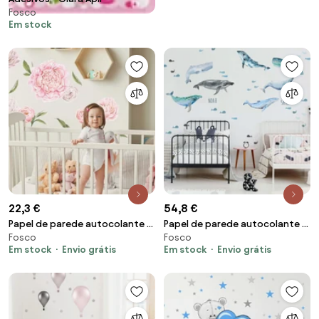
Fosco
Em stock
22,3 €
54,8 €
Papel de parede autocolante -
Papel de parede autocolante -
Fosco
Fosco
Peóneas em rosa claro
Baleias
Em stock
Envio grátis
Em stock
Envio grátis