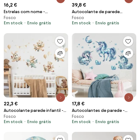
16,2 €
39,8 €
Estrelas com nome -
Autocolante de parede
Fosco
Fosco
autocolante
Woodland - Borboletas no
Em stock
Envio grátis
Em stock
Envio grátis
prado com o nome do bebé
22,3 €
17,8 €
Autocolante parede infantil -
Autocolantes de parede -
Fosco
Fosco
Animais em aviões
Unicórnios de cristal
Em stock
Envio grátis
Em stock
Envio grátis