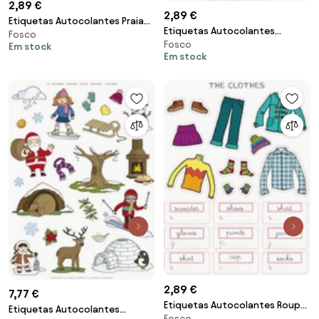
2,89 €
2,89 €
Etiquetas Autocolantes Praia
Etiquetas Autocolantes
Fosco
Removíveis 3f
Fosco
Inverno Removíveis 3f
Em stock
Em stock
2,89 €
7,77 €
Etiquetas Autocolantes Roupa
Etiquetas Autocolantes
Fosco