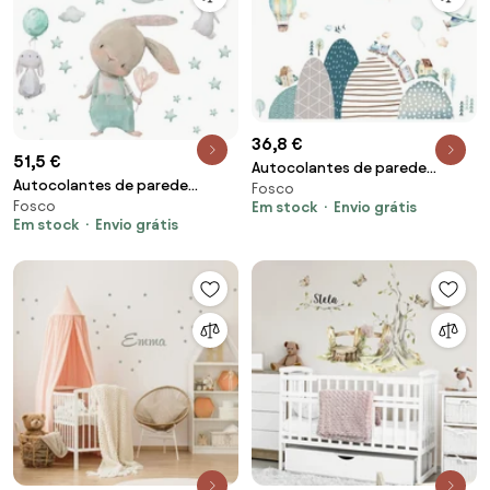
36,8 €
51,5 €
Autocolantes de parede
Autocolantes de parede
Fosco
infantil - Balões azuis e colinas
Fosco
Em stock
Envio grátis
infantis – Coelhinhos com
Em stock
Envio grátis
estrelas em tons de menta