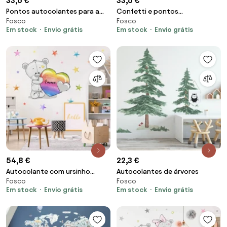
33,6 €
33,6 €
Pontos autocolantes para a
Confetti e pontos
Fosco
Fosco
parede em rosa e azul
autocolantes em turquesa
Em stock
Envio grátis
Em stock
Envio grátis
54,8 €
22,3 €
Autocolante com ursinho
Autocolantes de árvores
Fosco
Fosco
colorido e estrelas
Em stock
Envio grátis
Em stock
Envio grátis