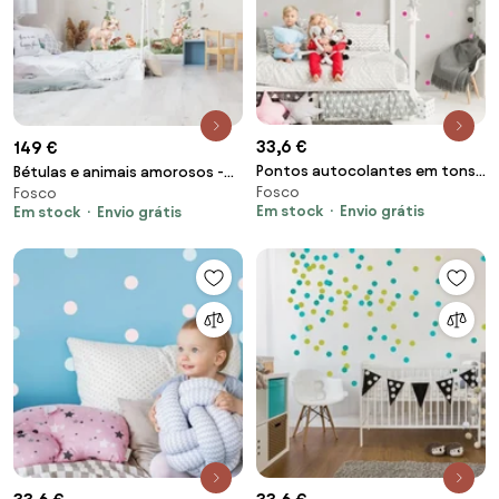
33,6 €
149 €
Pontos autocolantes em tons
Bétulas e animais amorosos -
Fosco
de rosa
Fosco
autocolantes para criança
Em stock
Envio grátis
Em stock
Envio grátis