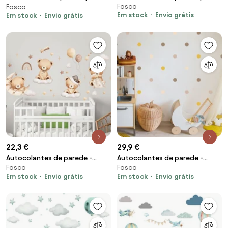
Fosco
crianças - Urso com coração
Fosco
crianças - Urso com coração
Em stock
Envio grátis
Em stock
Envio grátis
castanho e nome
em pó e nome
22,3 €
29,9 €
Autocolantes de parede -
Autocolantes de parede -
Fosco
Fosco
Ursinhos nas nuvens
Pontos em castanho e
Em stock
Envio grátis
Em stock
Envio grátis
mostarda