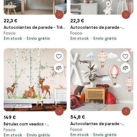
22,3 €
22,3 €
Autocolantes de parede - Três
Autocolantes de parede -
Fosco
Fosco
amigos
Mundo dos coelhinhos
Em stock
Envio grátis
Em stock
Envio grátis
54,8 €
149 €
Autocolantes de parede -
Bétulas com veados -
Fosco
Aviões e balões em aguarela em
Fosco
autocolante de parede
Em stock
Envio grátis
Em stock
Envio grátis
coral