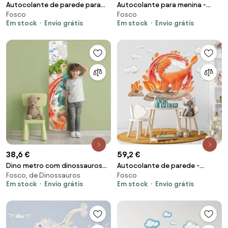
Autocolante de parede para
Autocolante para menina -
Fosco
Fosco
menina - Coelhinho cor-de-
Coelhinho roxo com corações
Em stock
Envio grátis
Em stock
Envio grátis
rosa com corações
e nome
38,6 €
59,2 €
Dino metro com dinossauros
Autocolante de parede -
Fosco, de Dinossauros
Fosco
para meninos, autocolante
Dragão de fogo Ardor
Em stock
Envio grátis
Em stock
Envio grátis
com dinossauros para o quarto
das crianças