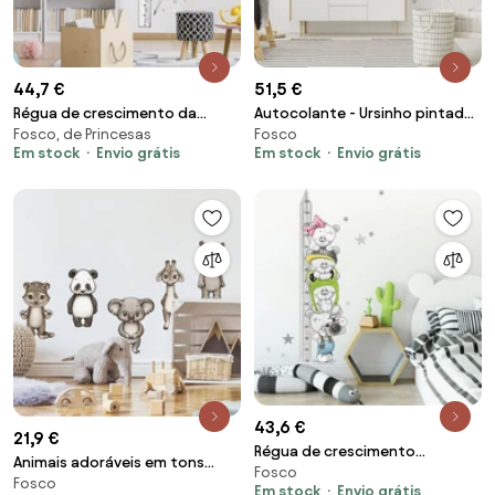
44,7 €
51,5 €
Régua de crescimento da
Autocolante - Ursinho pintado
Fosco, de Princesas
Fosco
INSPIO - Fada
a cores em pó com estrelas e
Em stock
Envio grátis
Em stock
Envio grátis
um nome
43,6 €
21,9 €
Régua de crescimento
Animais adoráveis em tons
Fosco
autocolante para quarto de
Fosco
terra e estilo escandinavo
Em stock
Envio grátis