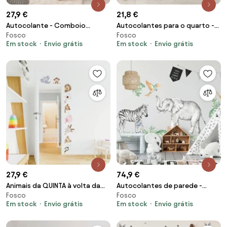
27,9 €
21,8 €
Autocolante - Comboio
Autocolantes para o quarto -
Fosco
Fosco
contente
Unicórnios
Em stock
Envio grátis
Em stock
Envio grátis
27,9 €
74,9 €
Animais da QUINTA à volta da
Autocolantes de parede -
Fosco
Fosco
porta
Elefante e zebra do SAFARI
Em stock
Envio grátis
Em stock
Envio grátis