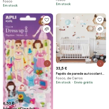
Removíveis 3f
Fosco
Inverno Removíveis 12f
Em stock
Em stock
33,5 €
Papéis de parede autocolantes
Fosco, de Carros
- Caros antigos e balões de ar
Em stock
Envio grátis
quente
6,53 €
Adesivos - Clara Apli