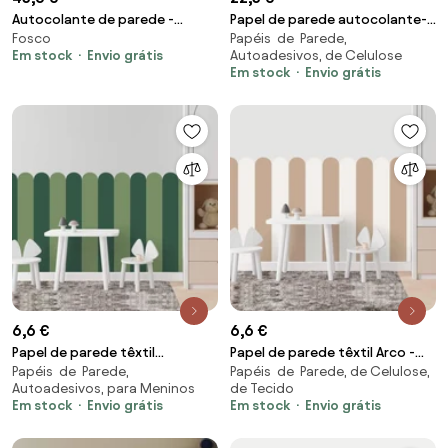
Autocolante de parede -
Papel de parede autocolante-
Fosco
Papéis de Parede,
Pricesa e unicórnio
Montes e balões
Em stock
Envio grátis
Autoadesivos, de Celulose
Em stock
Envio grátis
6,6 €
6,6 €
Papel de parede têxtil
Papel de parede têxtil Arco -
Papéis de Parede,
Papéis de Parede, de Celulose,
autoadesivo Arco - Olive Leaf
Brown Beige (bege neutro -
Autoadesivos, para Meninos
de Tecido
(verde suave com impressão
ideal para misturar e combinar)
Em stock
Envio grátis
Em stock
Envio grátis
natural)