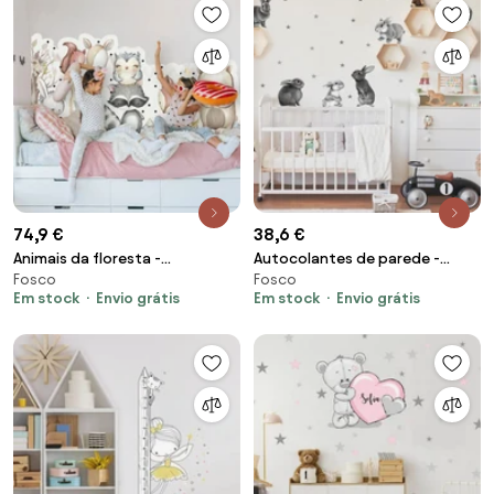
74,9 €
38,6 €
Animais da floresta -
Autocolantes de parede -
Fosco
Fosco
autocolantes para cima da
Coelhinhos cinzentos para
Em stock
Envio grátis
Em stock
Envio grátis
cama
quarte de criança