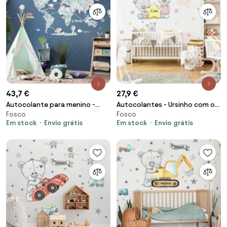
43,7 €
27,9 €
Autocolante para menino -
Autocolantes - Ursinho com o
Fosco
Fosco
Mapa do mundo
nome da criança
Em stock
Envio grátis
Em stock
Envio grátis