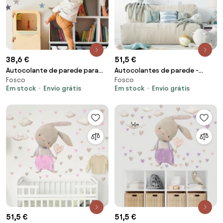
38,6 €
51,5 €
Autocolante de parede para
Autocolantes de parede -
Fosco
Fosco
crianças - Veado mágico
Autocolantes azuis claros com
Em stock
Envio grátis
Em stock
Envio grátis
coelhinhos e estrelas
51,5 €
51,5 €