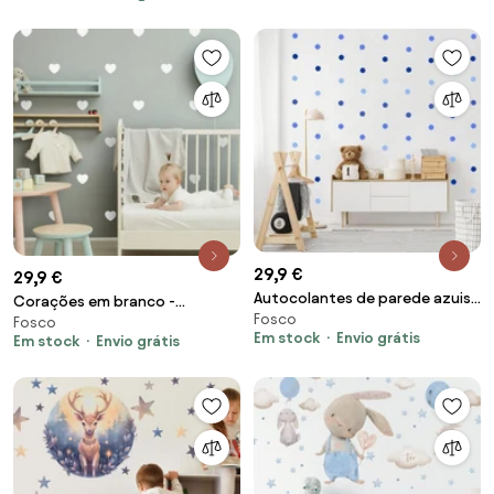
29,9 €
29,9 €
Autocolantes de parede azuis -
Corações em branco -
Fosco
pontos
Fosco
autocolantes de parede para
Em stock
Envio grátis
Em stock
Envio grátis
quarto de criança