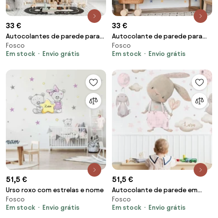
33 €
33 €
Autocolantes de parede para
Autocolante de parede para
Fosco
Fosco
crianças - Ursinho
criança - Ursinho de peluche e
Em stock
Envio grátis
Em stock
Envio grátis
estrelas
51,5 €
51,5 €
Urso roxo com estrelas e nome
Autocolante de parede em
Fosco
Fosco
aguarela - Coelhinhos cor-de-
Em stock
Envio grátis
Em stock
Envio grátis
rosa