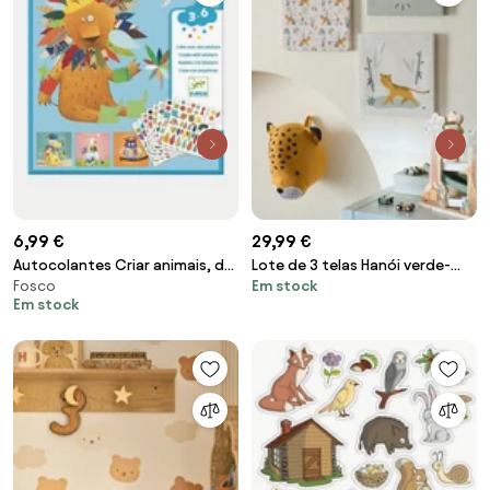
6,99 €
29,99 €
Autocolantes Criar animais, da
Lote de 3 telas Hanói verde-
Fosco
Em stock
DJECO multicolor
salva
Em stock