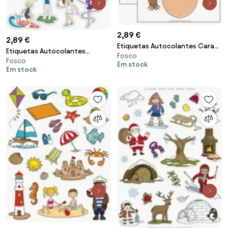
2,89 €
2,89 €
Etiquetas Autocolantes Cara
Etiquetas Autocolantes
Fosco
Removíveis 2f
Fosco
Desportos Removíveis 3f
Em stock
Em stock