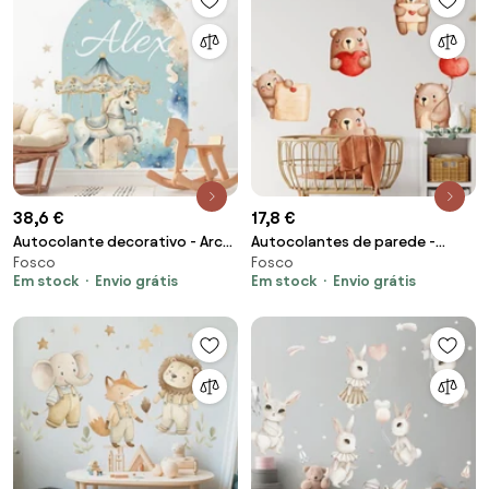
38,6 €
17,8 €
Autocolante decorativo - Arco
Autocolantes de parede -
Fosco
Fosco
com carrossel
Ursos de peluche com
Em stock
Envio grátis
Em stock
Envio grátis
corações vermelhos (por cima
do berço)