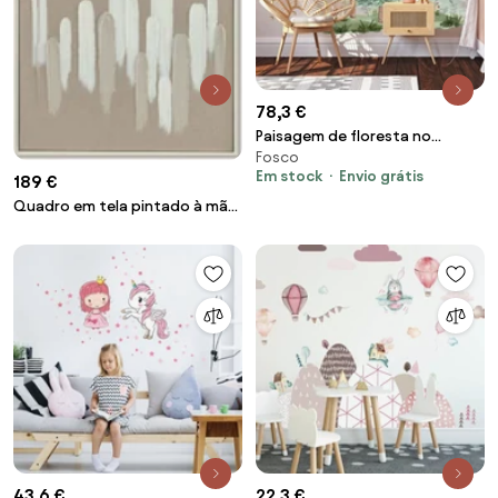
78,3 €
Paisagem de floresta no
Fosco
quarto das criança
Em stock
Envio grátis
189 €
Quadro em tela pintado à mão
Upside
43,6 €
22,3 €