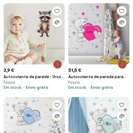
3,9 €
51,5 €
Autocolante de parede - Urso-
Autocolante de parede para
Fosco
Fosco
lavador
meninas - Urso com um
Em stock
Envio grátis
Em stock
Envio grátis
coração cor-de-rosa