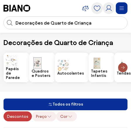
Saltar para o conteúdo
Entrada de pesquisa
Saltar para o rodapé
Decorações de Quarto de Criança
Infantil
Decorações de Quarto de Criança
Papéis
Quadros
Tapetes
Autocolantes
de
Tendas
e Posters
Infantis
Parede
Todos os filtros
Descontos
Preço
Cor