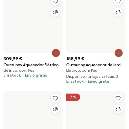
309,99 €
158,99 €
Outsunny Aquecedor Elétrico
Outsunny Aquecedor de Jardim
Elétrico, com Pés
Elétrico, com Pés
de Exterior com 3 Painéis
Elétrico 3000W Aquecedor
Em stock
Envio grátis
1000W Aquecedor de
Infravermelho com 3 Níveis de
Disponível na lojas virtuais 3
Em stock
Envio grátis
Infravermelhos com Controlo
Aquecimento Proteção IP44
Proteção IPX5 87x75x22cm
Ø58,5x160-200cm Prata |
Preto | Aosom Portugal
Aosom Portugal
-7 %
49,99 €
69,99 €
74,99 €
Outsunny Chapéu de Sol
Outsunny Guarda-sol inclinável