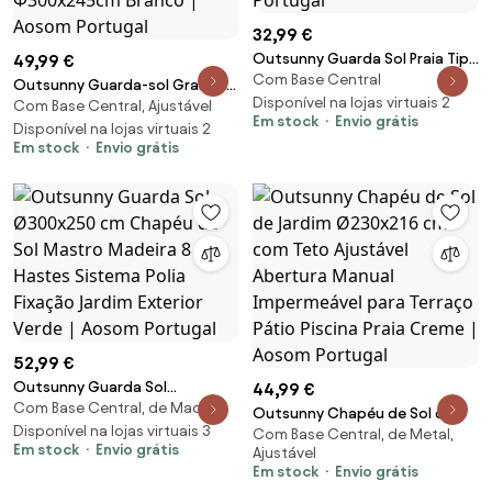
32,99 €
Outsunny Guarda Sol Praia Tipo
49,99 €
Com Base Central
Tenda Chapéu Sol Proteção UV
Outsunny Guarda-sol Grande
Painéis Laterais Resistente
Disponível na lojas virtuais 2
Com Base Central, Ajustável
Jardim Manivela Fácil Abertura
Em stock
Envio grátis
Portátil Φ210x222cm Azul |
Ângulo Ajustável Proteção UV
Disponível na lojas virtuais 2
Aosom Portugal
Em stock
Envio grátis
Design Moderno Φ300x245cm
Branco | Aosom Portugal
52,99 €
Outsunny Guarda Sol
44,99 €
Com Base Central, de Madeira
Ø300x250 cm Chapéu de Sol
Outsunny Chapéu de Sol de
Mastro Madeira 8 Hastes
Disponível na lojas virtuais 3
Com Base Central, de Metal,
Jardim Ø230x216 cm com Teto
Em stock
Envio grátis
Sistema Polia Fixação Jardim
Ajustável
Ajustável Abertura Manual
Em stock
Envio grátis
Exterior Verde | Aosom Portugal
Impermeável para Terraço Pátio