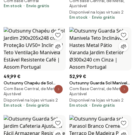
Com Base Central
Com Base Central, de Metal,
Jardim com 48 Luzes LED Solar
Ø265x233cm Chapéu Sol
Em stock
Envio grátis
Ajustável
450x265x240cm Chapéu de
Inclinável com Manivela Mastro
Disponível na lojas virtuais 2
Sol de Exterior Manivela
Aço Iluminação Noturna Jardim
Em stock
Envio grátis
Proteção Solar Cáqui | Aosom
Praia Bege | Aosom Portugal
Portugal
49,99 €
52,99 €
Outsunny Chapéu de Sol
Outsunny Guarda Sol Manivela
Com Base Central, de Metal,
Com Base Central, de Metal,
Jardim 290x205x248 cm
Teto Inclinável 8 Hastes Metal
Ajustável
Ajustável
Proteção UV50+ Inclinável Teto
Pátio Varanda Jardim Exterior
Disponível na lojas virtuais 2
Disponível na lojas virtuais 2
Ventilação Manivela Estável
Ø300x240 cm Cinza | Aosom
Em stock
Envio grátis
Em stock
Envio grátis
Resistente Café | Aosom
Portugal
Portugal