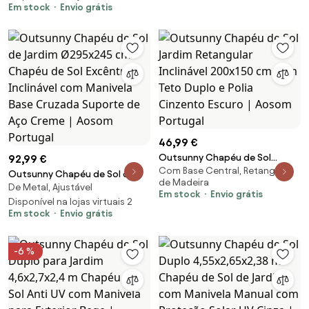
| Aosom Portugal
Em stock
Envio grátis
Hastes Sistema de Polia com
Fixação para Jardim Marrom |
Aosom Portugal
46,99 €
Outsunny Chapéu de Sol
92,99 €
Com Base Central, Retangular,
Jardim Retangular Inclinável
Outsunny Chapéu de Sol de
de Madeira
200x150 cm com Teto Duplo e
De Metal, Ajustável
Jardim Ø295x245 cm Chapéu
Em stock
Envio grátis
Polia Cinzento Escuro | Aosom
de Sol Excêntrico Inclinável com
Disponível na lojas virtuais 2
Portugal
Em stock
Envio grátis
Manivela Base Cruzada
Suporte de Aço Creme | Aosom
Portugal
-6 %