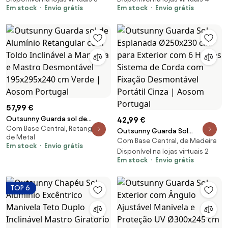
Pátio Praia Piscina Terraço
Desmontável Proteção Solar
Em stock
Envio grátis
Em stock
Envio grátis
198x130x240 cm | Aosom
200x150x230 cm Verde | Aosom
Portugal
Portugal
57,99 €
Outsunny Guarda sol de
42,99 €
Com Base Central, Retangular,
Alumínio Retangular com Toldo
Outsunny Guarda Sol
de Metal
Inclinável a Manivela e Mastro
Com Base Central, de Madeira
Esplanada Ø250x230 cm para
Em stock
Envio grátis
Desmontável 195x295x240 cm
Exterior com 6 Hastes Sistema
Disponível na lojas virtuais 2
Verde | Aosom Portugal
Em stock
Envio grátis
de Corda com Fixação
Desmontável Portátil Cinza |
Aosom Portugal
TOP 6