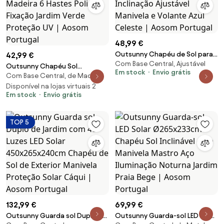
48,99 €
Outsunny Chapéu de Sol para
42,99 €
Com Base Central, Ajustável
Jardim Ø2,7 m com Inclinação
Outsunny Chapéu Sol
Em stock
Envio grátis
Ajustável Manivela e Volante
Com Base Central, de Madeira
Ø250x230cm Mastro Madeira
Azul Celeste | Aosom Portugal
6 Hastes Polia Fixação Jardim
Disponível na lojas virtuais 2
Em stock
Envio grátis
Verde Proteção UV | Aosom
Portugal
TOP 5
132,99 €
69,99 €
Outsunny Guarda sol Duplo de
Outsunny Guarda-sol LED Solar