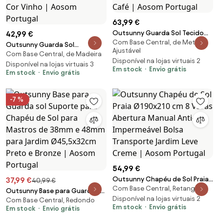
63,99 €
Outsunny Guarda Sol Tecido
42,99 €
Com Base Central, de Metal,
Ângulo Ajustável Grande Jardim
Outsunny Guarda Sol
Ajustável
Terraço Exterior Resistente
Com Base Central, de Madeira
Ø250x230 cm Mastro Madeira
Disponível na lojas virtuais 2
Intempéries Φ300x245 cm
6 Hastes Sistema Polia Fixação
Disponível na lojas virtuais 3
Em stock
Envio grátis
Café | Aosom Portugal
Em stock
Envio grátis
Jardim Terraço Resistente
Vento Cor Vinho | Aosom
Portugal
-7 %
54,99 €
Outsunny Chapéu de Sol Praia
37,99 €
40,99 €
Com Base Central, Retangular
Ø190x210 cm 8 Varas Abertura
Outsunny Base para Guarda sol
Manual Anti-UV Impermeável
Disponível na lojas virtuais 2
Com Base Central, Redondo
Suporte para Chapéu de Sol
Em stock
Envio grátis
Em stock
Envio grátis
Bolsa Transporte Jardim Leve
para Mastros de 38mm e 48mm
Creme | Aosom Portugal