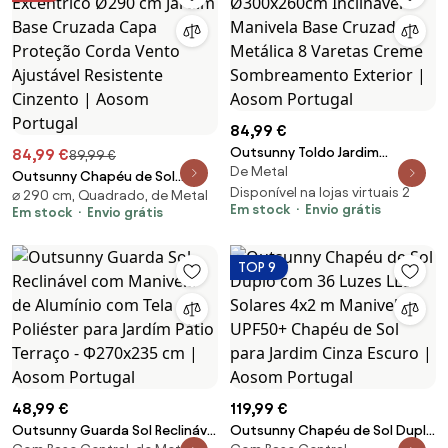
84,99 €
Outsunny Toldo Jardim
84,99 €
89,99 €
De Metal
Ø300x260cm Inclinável
Outsunny Chapéu de Sol
Manivela Base Cruzada
Disponível na lojas virtuais 2
⌀ 290 cm, Quadrado, de Metal
Excêntrico Ø290 cm Jardim
Em stock
Envio grátis
Em stock
Envio grátis
Metálica 8 Varetas Creme
Base Cruzada Capa Proteção
Sombreamento Exterior |
Corda Vento Ajustável
Aosom Portugal
Resistente Cinzento | Aosom
TOP 9
Portugal
48,99 €
119,99 €
Outsunny Guarda Sol Reclinável
Outsunny Chapéu de Sol Duplo