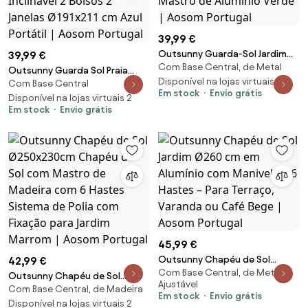
39,99 €
Outsunny Guarda-Sol Jardim
39,99 €
Com Base Central, de Metal
Ø2x2 m com Teto Ventilado
Outsunny Guarda Sol Praia
Manivela e Mastro de Alumínio
Disponível na lojas virtuais 2
Com Base Central
Painel Lateral Manivela Manual
Em stock
Envio grátis
Verde | Aosom Portugal
Teto Inclinável 2 Bolsos 2
Disponível na lojas virtuais 2
Em stock
Envio grátis
Janelas Ø191x211 cm Azul Portátil
| Aosom Portugal
45,99 €
Outsunny Chapéu de Sol
42,99 €
Com Base Central, de Metal,
Jardim Ø260 cm em Alumínio
Outsunny Chapéu de Sol
Ajustável
com Manivela e 6 Hastes – Para
Com Base Central, de Madeira
Ø250x230cm Chapéu de Sol
Em stock
Envio grátis
Terraço, Varanda ou Café Bege
com Mastro de Madeira com 6
Disponível na lojas virtuais 2