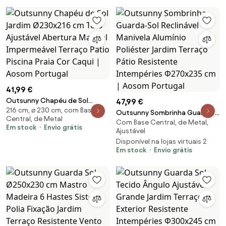
Piscina Praia Creme | Aosom
Portugal
41,99 €
Outsunny Chapéu de Sol
47,99 €
216 cm, ⌀ 230 cm, com Base
Jardim Ø230x216 cm Teto
Outsunny Sombrinha Guarda-
Central, de Metal
Ajustável Abertura Manual
Com Base Central, de Metal,
Sol Reclinável Manivela Alumínio
Em stock
Envio grátis
Impermeável Terraço Pátio
Ajustável
Poliéster Jardim Terraço Pátio
Piscina Praia Cor Caqui | Aosom
Disponível na lojas virtuais 2
Resistente Intempéries
Em stock
Envio grátis
Portugal
Φ270x235 cm | Aosom Portugal