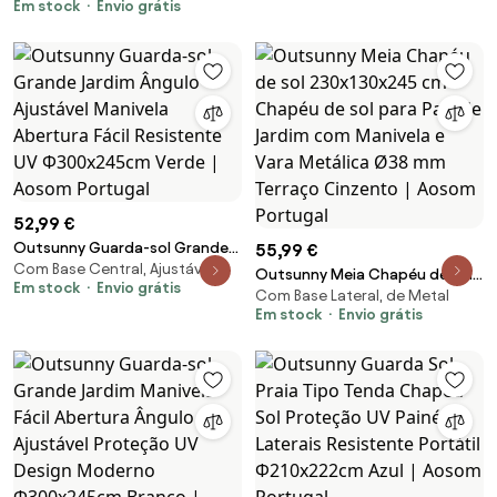
Em stock
Envio grátis
Escuro | Aosom Portugal
Pátio Piscina Resistente
Intempéries 269x138x236cm
Marrom | Aosom Portugal
52,99 €
Outsunny Guarda-sol Grande
55,99 €
Com Base Central, Ajustável
Jardim Ângulo Ajustável
Outsunny Meia Chapéu de sol
Em stock
Envio grátis
Manivela Abertura Fácil
Com Base Lateral, de Metal
230x130x245 cm Chapéu de sol
Resistente UV Φ300x245cm
Em stock
Envio grátis
para Parede Jardim com
Verde | Aosom Portugal
Manivela e Vara Metálica Ø38
mm Terraço Cinzento | Aosom
Portugal