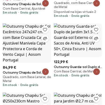
Quadrado, com Base Central,
Jardim 290x205x248 cm
Outsunny Chapéu de Sol
de Metal
Proteção UV50+ Inclinável Teto
Com Base Central, Ajustável
Jardim Luzes LED Inclinável 45
Disponível na lojas virtuais 2
Em stock
Envio grátis
Ventilação Manivela Resistente
Graus Abertura Manivela
Em stock
Envio grátis
Creme | Aosom Portugal
Resistente Intempéries
268x205x248 cm Cinza Escuro |
Aosom Portugal
122,99 €
Outsunny Guarda-sol Duplo de
84,99 €
Com Base Central, de Metal
Jardim 3x1.5 m, Guarda-sol
Outsunny Chapéu de Sol
Em stock
Envio grátis
Externo com Sacos de Areia,
Quadrado, com Base Lateral, de
Excêntrico 247x247 cm com
Metal
Anti UV 50+, Cinza Escuro |
Base Cruzada Capa Ajustável
Em stock
Envio grátis
Aosom Portugal
Manivela Capa Protectora e
Corda de Vento Caqui | Aosom
Portugal