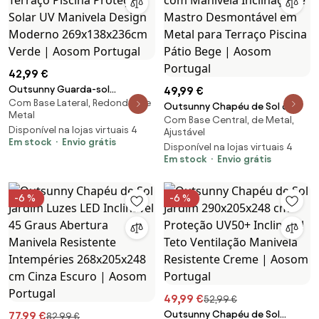
42,99 €
Outsunny Guarda-sol
49,99 €
Com Base Lateral, Redondo, de
Semicircular Jardim Terraço
Outsunny Chapéu de Sol de
Metal
Piscina Proteção Solar UV
Com Base Central, de Metal,
Jardim Ø295x250 cm com
Disponível na lojas virtuais 4
Manivela Design Moderno
Ajustável
Manivela Inclinação e Mastro
Em stock
Envio grátis
269x138x236cm Verde | Aosom
Disponível na lojas virtuais 4
Desmontável em Metal para
Em stock
Envio grátis
Portugal
Terraço Piscina Pátio Bege |
Aosom Portugal
-6 %
-6 %
49,99 €
52,99 €
Outsunny Chapéu de Sol
77,99 €
82,99 €