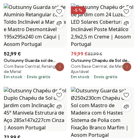
para Jardim Ø45,5x32cm Preto
e Bronze | Aosom Portugal
-5 %
52,99 €
79,99 €
83,99 €
Outsunny Guarda sol de
Outsunny Chapéu de Sol de
Com Base Central, Retangular,
Com Base Central, de Metal,
Alumínio Retangular com Toldo
Jardim com 24 Luzes LED
de Metal
Ajustável
Inclinável a Manivela e Mastro
Solares Cobertura Inclinável
Em stock
Envio grátis
Em stock
Envio grátis
Desmontável 195x295x240 cm
Poste Metálico 2,9x2,5 m
Cáqui | Aosom Portugal
Creme | Aosom Portugal
72,99 €