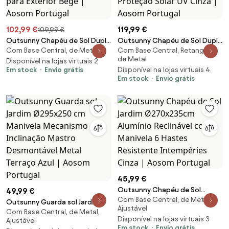
102,99 €
119,99 €
109,99 €
Outsunny Chapéu de Sol Duplo
Outsunny Chapéu de Sol Duplo
Com Base Central, de Metal
Com Base Central, Retangular,
para Jardim 4,6x2,7x2,4 m
4,55x2,65x2,38 m Chapéu de
de Metal
Chapéu de Sol Anti UV com
Disponível na lojas virtuais 2
Sol de Jardim com Manivela
Em stock
Envio grátis
Disponível na lojas virtuais 4
Manivela para Exterior Bege |
Manual com Proteção Solar UV
Em stock
Envio grátis
Aosom Portugal
Cinza | Aosom Portugal
45,99 €
Outsunny Chapéu de Sol
49,99 €
Com Base Central, de Metal,
Jardim Ø270x235cm Alumínio
Outsunny Guarda sol Jardim
Ajustável
Reclinável com Manivela 6
Com Base Central, de Metal,
Ø295x250 cm Manivela
Disponível na lojas virtuais 3
Ajustável
Hastes Resistente Intempéries
Mecanismo Inclinação Mastro
Em stock
Envio grátis