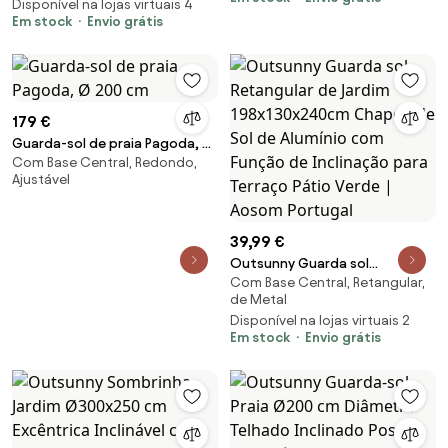
Cinza | Aosom Portugal
Disponível na lojas virtuais 4
Desmontável Metal Terraço
Em stock
Envio grátis
Azul | Aosom Portugal
179 €
Guarda-sol de praia Pagoda, Ø
Com Base Central, Redondo,
200 cm
Ajustável
39,99 €
Outsunny Guarda sol
Com Base Central, Retangular,
Retangular de Jardim
de Metal
198x130x240cm Chapéu de Sol
Disponível na lojas virtuais 2
de Alumínio com Função de
Em stock
Envio grátis
Inclinação para Terraço Pátio
Verde | Aosom Portugal