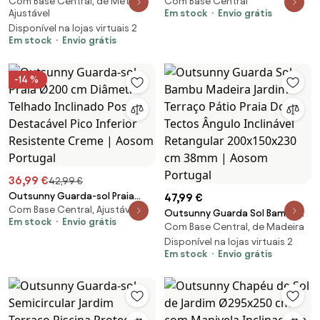
Com Base Central, de Metal,
Com Base Central
com Manivela de Alumínio com
com 36 Luzes LED Solares 4x2
Ajustável
Em stock
Envio grátis
Tela de Poliéster para Jardím
m Manivela UPF50+ Chapéu de
Disponível na lojas virtuais 2
Pátio Terraço - Φ270x235 cm |
Sol para Jardim Cinza Escuro |
Em stock
Envio grátis
Aosom Portugal
Aosom Portugal
-14 %
36,99 €
42,99 €
Outsunny Guarda-sol Praia
47,99 €
Com Base Central, Ajustável
Ø200 cm Diâmetro Telhado
Outsunny Guarda Sol Bambu
Em stock
Envio grátis
Inclinado Poste Destacável
Com Base Central, de Madeira
Madeira Jardim Terraço Pátio
Pico Inferior Resistente Creme |
Praia Dois Tectos Ângulo
Disponível na lojas virtuais 2
Aosom Portugal
Em stock
Envio grátis
Inclinável Retangular
200x150x230 cm 38mm | Aosom
Portugal