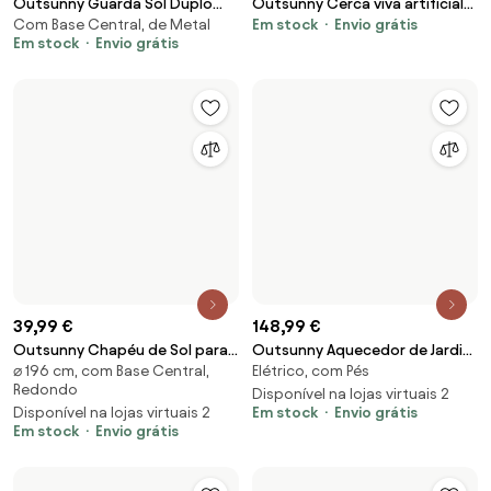
Portugal
39,99 €
148,99 €
Outsunny Chapéu de Sol para
Outsunny Aquecedor de Jardim
⌀ 196 cm, com Base Central,
Elétrico, com Pés
Terraço Exterior com
Elétrico 1010W/1200W
Redondo
Cobertura Ventilada e Mastro
Infravermelho com Controlo
Disponível na lojas virtuais 2
Disponível na lojas virtuais 2
Em stock
Envio grátis
Desmontável de Alumínio para
Remoto 2 Níveis de Calor
Em stock
Envio grátis
Jardim e Pátio Cinza Escuro |
Proteção IP44 Ø58,5x33cm
Aosom Portugal
Prata | Aosom Portugal