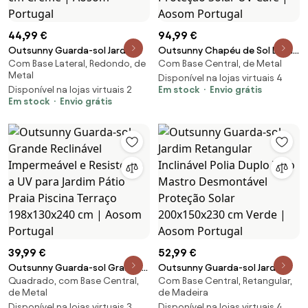
44,99 €
94,99 €
Outsunny Guarda-sol Jardim
Outsunny Chapéu de Sol Duplo
Com Base Lateral, Redondo, de
Com Base Central, de Metal
Manivela Formato Semicircular
4,55x2,68x2,38 m Chapéu de
Metal
Varanda Proteção UV
Sol de Jardim com Manivela
Disponível na lojas virtuais 4
Disponível na lojas virtuais 2
Em stock
Envio grátis
Resistente Intempéries
Manual Resistente à Água e
Em stock
Envio grátis
269x138x236 cm Creme |
com Proteção Solar UV Café |
Aosom Portugal
Aosom Portugal
39,99 €
52,99 €
Outsunny Guarda-sol Grande
Outsunny Guarda-sol Jardim
Quadrado, com Base Central,
Com Base Central, Retangular,
Reclinável Impermeável e
Retangular Inclinável Polia
de Metal
de Madeira
Resistente a UV para Jardim
Duplo Teto Mastro
Disponível na lojas virtuais 3
Disponível na lojas virtuais 4