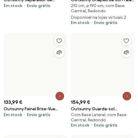
133,99 €
154,99 €
Outsunny Painel Brise-Vue
Outsunny Guarda-sol
Em stock
Envio grátis
Com Base Lateral, com Base
Decorativo Exterior Claustra
deslocado octogonal inclinável
Central, Redondo
Decorativo Jardim 3 Painéis
guarda-sol rotativo 360° com
Em stock
Envio grátis
com padrão floral Aço 122 x 45
base em cruz 8 varetas
x 198 cm Preto | Aosom Portugal
manivela incluída chassis alu. |
Aosom Portugal