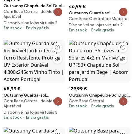
Outsunny Chapéu de Sol Duplo
46,99 €
Com Base Central, de Metal,
Chapéu de Sol de Jardim com
Outsunny Guarda sol
Ajustável
Inclinação de 45° Manivela
Com Base Central, de Madeira
Ø250x230cm Chapéu de Sol
Disponível na lojas virtuais 2
Estrutura de Aço
com Mastro de Madeira com 6
Disponível na lojas virtuais 2
Em stock
Envio grátis
285x147x227cm Cinza | Aosom
Em stock
Envio grátis
Hastes Sistema de Polia com
Portugal
Fixação Branco Marfim | Aosom
Portugal
45,99 €
129,99 €
Outsunny Guarda-sol
Outsunny Chapéu de Sol Duplo
Com Base Central, de Metal,
Com Base Central
Reclinável Jardim Terraço Ferro
com 36 Luzes LED Solares 4x2
Ajustável
Em stock
Envio grátis
Resistente Proteção UV Exterior
m Manivela UPF50+ Chapéu de
Disponível na lojas virtuais 3
Durável Φ300x245cm Vinho
Sol para Jardim Bege | Aosom
Em stock
Envio grátis
Tinto | Aosom Portugal
Portugal