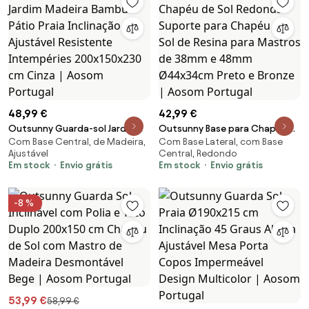
48,99 €
42,99 €
Outsunny Guarda-sol Jardim
Outsunny Base para Chapéu de
Com Base Central, de Madeira,
Com Base Lateral, com Base
Madeira Bambu Pátio Praia
Sol Redonda Suporte para
Ajustável
Central, Redondo
Inclinação Ajustável Resistente
Chapéu de Sol de Resina para
Em stock
Envio grátis
Em stock
Envio grátis
Intempéries 200x150x230 cm
Mastros de 38mm e 48mm
Cinza | Aosom Portugal
Ø44x34cm Preto e Bronze |
Aosom Portugal
-8 %
53,99 €
58,99 €