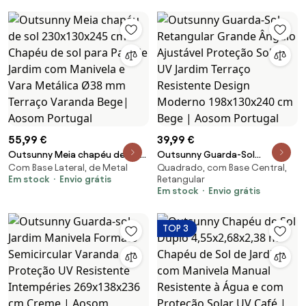
55,99 €
39,99 €
Outsunny Meia chapéu de sol
Outsunny Guarda-Sol
Com Base Lateral, de Metal
Quadrado, com Base Central,
230x130x245 cm Chapéu de sol
Retangular Grande Ângulo
Em stock
Envio grátis
Retangular
para Parede Jardim com
Ajustável Proteção Solar UV
Em stock
Envio grátis
Manivela e Vara Metálica Ø38
Jardim Terraço Resistente
mm Terraço Varanda Bege|
Design Moderno 198x130x240
Aosom Portugal
cm Bege | Aosom Portugal
TOP 3