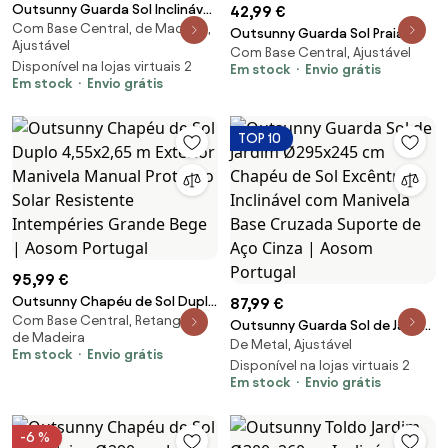
Outsunny Guarda Sol Inclinável
42,99 €
Com Base Central, de Madeira,
com Polia e Teto Duplo 200x150
Outsunny Guarda Sol Praia
Ajustável
cm Chapéu de Sol com Mastro
Com Base Central, Ajustável
Ø190x215 cm Inclinação 45
Disponível na lojas virtuais 2
de Madeira Desmontável Bege |
Em stock
Envio grátis
Graus Altura Ajustável Mesa
Em stock
Envio grátis
Aosom Portugal
Porta Copos Impermeável
Design Multicolor | Aosom
Portugal
TOP 10
95,99 €
Outsunny Chapéu de Sol Duplo
87,99 €
Com Base Central, Retangular,
4,55x2,65 m Exterior Manivela
Outsunny Guarda Sol de Jardim
de Madeira
Manual Proteção Solar
De Metal, Ajustável
Ø295x245 cm Chapéu de Sol
Em stock
Envio grátis
Resistente Intempéries Grande
Excêntrico Inclinável com
Disponível na lojas virtuais 2
Bege | Aosom Portugal
Em stock
Envio grátis
Manivela Base Cruzada
Suporte de Aço Cinza | Aosom
Portugal
-6 %