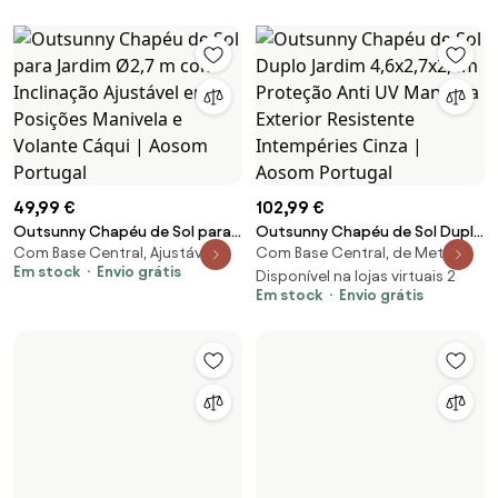
Ø300x240cm Marrom | Aosom
Portugal
49,99 €
102,99 €
Outsunny Chapéu de Sol para
Outsunny Chapéu de Sol Duplo
Com Base Central, Ajustável
Com Base Central, de Metal
Jardim Ø2,7 m com Inclinação
Jardim 4,6x2,7x2,4m Proteção
Em stock
Envio grátis
Ajustável em 3 Posições
Anti UV Manivela Exterior
Disponível na lojas virtuais 2
Em stock
Envio grátis
Manivela e Volante Cáqui |
Resistente Intempéries Cinza |
Aosom Portugal
Aosom Portugal