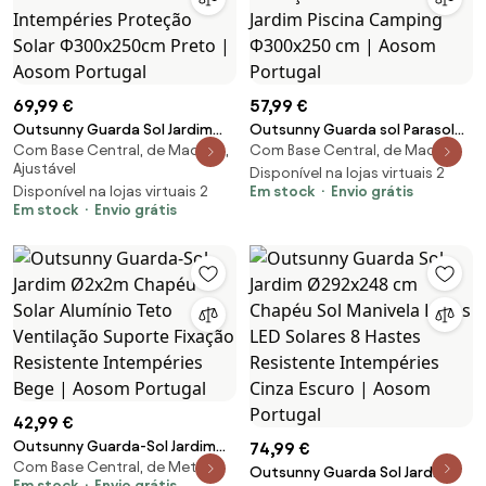
69,99 €
57,99 €
Outsunny Guarda Sol Jardim
Outsunny Guarda sol Parasol
Com Base Central, de Madeira,
Com Base Central, de Madeira
Cafeteria Ajustável Fácil
Branco Creme Terraço De
Ajustável
Armazenar Resistente
Madeira Praia Jardim Piscina
Disponível na lojas virtuais 2
Disponível na lojas virtuais 2
Em stock
Envio grátis
Intempéries Proteção Solar
Camping Φ300x250 cm |
Em stock
Envio grátis
Φ300x250cm Preto | Aosom
Aosom Portugal
Portugal
42,99 €
Outsunny Guarda-Sol Jardim
74,99 €
Com Base Central, de Metal
Ø2x2m Chapéu Solar Alumínio
Outsunny Guarda Sol Jardim
Em stock
Envio grátis