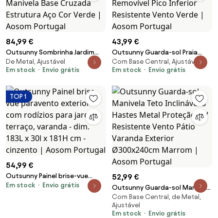
84,99 €
43,99 €
Outsunny Sombrinha Jardim
Outsunny Guarda-sol Praia
De Metal, Ajustável
Com Base Central, Ajustável
Ø300x250 cm Excêntrica
Ø200 cm Diâmetro Telhado
Em stock
Envio grátis
Em stock
Envio grátis
Inclinável com Manivela Base
Inclinado Poste Removível Pico
Cruzada Estrutura Aço Cor
Inferior Resistente Vento Verde
Verde | Aosom Portugal
| Aosom Portugal
TOP 1
54,99 €
Outsunny Painel brise-vue
52,99 €
Em stock
Envio grátis
paravento exterior com
Outsunny Guarda-sol Manivela
rodízios para jardim, terraço,
Com Base Central, de Metal,
Teto Inclinável 8 Hastes Metal
varanda - dim. 183L x 30l x 181H
Ajustável
Proteção UV Resistente Vento
Em stock
Envio grátis
cm - cinzento | Aosom Portugal
Pátio Varanda Exterior