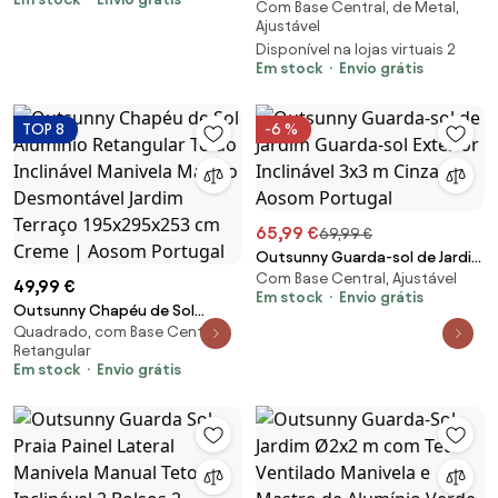
Teto Ventilação Suporte
Com Base Central, de Metal,
Ø292x248 cm Chapéu Sol
Fixação Resistente Intempéries
Ajustável
Manivela Luzes LED Solares 8
Bege | Aosom Portugal
Disponível na lojas virtuais 2
Hastes Resistente Intempéries
Em stock
Envio grátis
Cinza Escuro | Aosom Portugal
TOP 8
-6 %
65,99 €
69,99 €
Outsunny Guarda-sol de Jardim
Com Base Central, Ajustável
Guarda-sol Exterior Inclinável
49,99 €
Em stock
Envio grátis
3x3 m Cinza | Aosom Portugal
Outsunny Chapéu de Sol
Quadrado, com Base Central,
Alumínio Retangular Toldo
Retangular
Inclinável Manivela Mastro
Em stock
Envio grátis
Desmontável Jardim Terraço
195x295x253 cm Creme | Aosom
Portugal