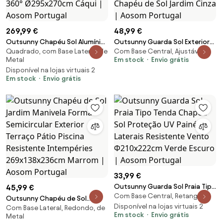
269,99 €
48,99 €
Outsunny Chapéu Sol Alumínio
Outsunny Guarda Sol Exterior
Quadrado, com Base Lateral, de
Com Base Central, Ajustável
Excêntrico Manivela Teto Duplo
com Ângulo Ajustável Manivela
Metal
Em stock
Envio grátis
Inclinável Mastro Giratório
e Proteção UV Ø300x245 cm
Disponível na lojas virtuais 2
360° Ø295x270cm Cáqui |
Chapéu de Sol Jardim Cinza |
Em stock
Envio grátis
Aosom Portugal
Aosom Portugal
33,99 €
Outsunny Guarda Sol Praia Tipo
45,99 €
Com Base Central, Retangular
Tenda Chapéu Sol Proteção UV
Outsunny Chapéu de Sol
Painéis Laterais Resistente
Disponível na lojas virtuais 2
Com Base Lateral, Redondo, de
Jardim Manivela Forma
Em stock
Envio grátis
Metal
Vento Φ210x222cm Verde
Semicircular Exterior Terraço