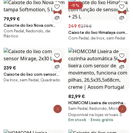
-11 %
79,99 €
Caixote do lixo Nova com
249 €
279 €
Com Pedal, Redondo, de
tampa Softmotion, 5 L
Caixote do lixo Himalaya com
Plástico
Com Pedal, de Inox, sem Pedal
função de sensor, 35 L + 25 L
239 €
Caixote do lixo com sensor
De Inox, sem Pedal, Quadrado
Mirage, 2x30 L
82,99 €
HOMCOM Lixeira de cozinha
Sem Pedal, Redondo, Misto
automática 50 L, lixeira com
sensor de movimento,
Disponível na lojas virtuais 3
Em stock
Envio grátis
funciona com pilhas,
26,5x35,5x68cm, creme |
Aosom Portugal