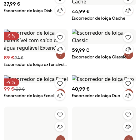
37,99 €
Escorredor de loiça Dish
44,99 €
Escorredor de loiça Cache
-5 %
59,99 €
Escorredor de loiça Classic
89 €
94 €
Escorredor de loiça extensível
com saída de água regulável
Extend
-9 %
99 €
40,99 €
109 €
Escorredor de loiça Excel
Escorredor de loiça Duo
34,99 €
Caixote do lixo com tampa