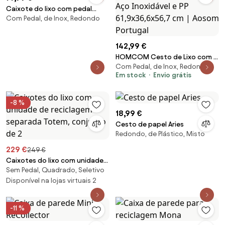
Caixote do lixo com pedal
Com Pedal, de Inox, Redondo
Rafa, 30 L
142,99 €
HOMCOM Cesto de Lixo com 3
Com Pedal, de Inox, Redondo
Seções de 20L com
Em stock
Envio grátis
Fechamento Silencioso em Aço
Inoxidável e PP 61,9x36,6x56,7
cm | Aosom Portugal
-8 %
18,99 €
Cesto de papel Aries
Redondo, de Plástico, Misto
229 €
249 €
Caixotes do lixo com unidade
Sem Pedal, Quadrado, Seletivo
de reciclagem separada
Totem, conjunto de 2
Disponível na lojas virtuais 2
-11 %