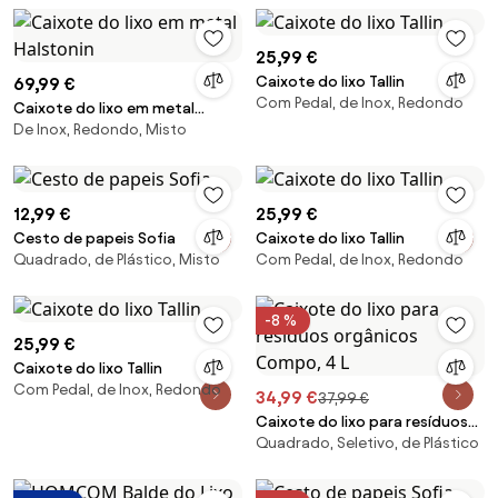
25,99 €
Caixote do lixo Tallin
69,99 €
Com Pedal, de Inox, Redondo
Caixote do lixo em metal
De Inox, Redondo, Misto
Halstonin
12,99 €
25,99 €
Cesto de papeis Sofia
Caixote do lixo Tallin
Quadrado, de Plástico, Misto
Com Pedal, de Inox, Redondo
-8 %
25,99 €
Caixote do lixo Tallin
Com Pedal, de Inox, Redondo
34,99 €
37,99 €
Caixote do lixo para resíduos
Quadrado, Seletivo, de Plástico
orgânicos Compo, 4 L