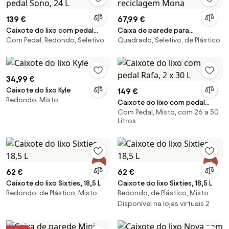
139 €
67,99 €
Caixote do lixo com pedal
Caixa de parede para
Com Pedal, Redondo, Seletivo
Quadrado, Seletivo, de Plástico
Sono, 24 L
reciclagem Mona
34,99 €
Caixote do lixo Kyle
149 €
Redondo, Misto
Caixote do lixo com pedal
Com Pedal, Misto, com 26 a 50
Rafa, 2 x 30 L
Litros
62 €
62 €
Caixote do lixo Sixties, 18,5 L
Caixote do lixo Sixties, 18,5 L
Redondo, de Plástico, Misto
Redondo, de Plástico, Misto
Disponível na lojas virtuais 2