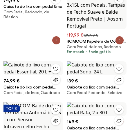
74,99 €
Caixote do lixo com pedal Ume
Com Pedal, Redondo, de
Plástico
119,99 €
139,99 €
HOMCOM Papelera de Cozinha
Com Pedal, de Inox, Redondo
em Aço Inoxidável com 3
Em stock
Envio grátis
Compartimentos 3x15L com
Pedais, Tampas de Fecho Suave
e Balde Removível Preto | Aosom
Portugal
74,99 €
139 €
Caixote do lixo com pedal
Caixote do lixo com pedal
Com Pedal, de Inox, Quadrado
Com Pedal, Redondo, Seletivo
Essential, 20 L + 9 L
Sono, 24 L
TOP 8
149 €
Caixote do lixo com pedal