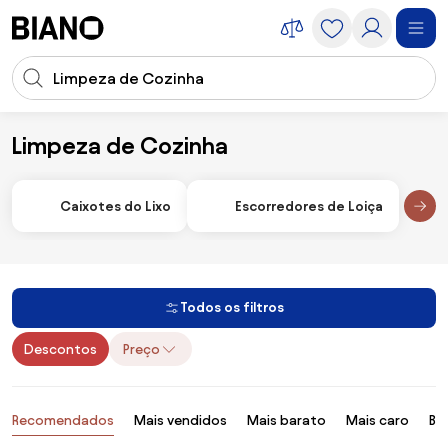
Saltar para o conteúdo
Entrada de pesquisa
Saltar para o rodapé
Limpeza de Cozinha
Cozinha
Limpeza de Cozinha
Caixotes do Lixo
Escorredores de Loiça
Todos os filtros
Descontos
Preço
Produtos
Recomendados
Mais vendidos
Mais barato
Mais caro
Ba