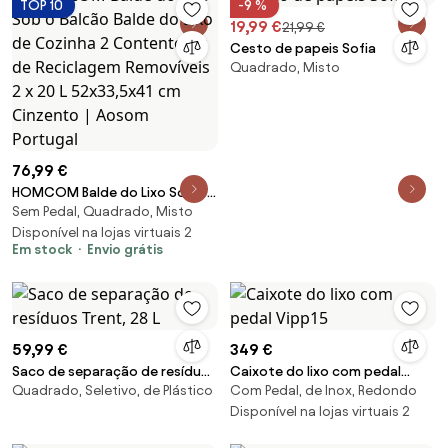
TOP 10
-9 %
19,99 €
21,99 €
Cesto de papeis Sofia
Quadrado, Misto
76,99 €
HOMCOM Balde do Lixo Sob o
Sem Pedal, Quadrado, Misto
Balcão Balde do Lixo de
Cozinha 2 Contentores de
Disponível na lojas virtuais 2
Em stock
Envio grátis
Reciclagem Removíveis 2 x 20 L
52x33,5x41 cm Cinzento |
Aosom Portugal
59,99 €
349 €
Saco de separação de resíduos
Caixote do lixo com pedal
Quadrado, Seletivo, de Plástico
Com Pedal, de Inox, Redondo
Trent, 28 L
Vipp15
Disponível na lojas virtuais 2