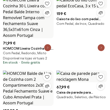
159 €
Caixote do lixo com pedal
Com Pedal, de Inox, Quadrado
EcoCasa, 3 x 15 L
71,99 €
HOMCOM Lixeira Cozinha 30 L
Com Pedal, Redondo, Misto
Lixeira com Pedal Balde Interno
Removível Tampa com
Disponível na lojas virtuais 2
Em stock
Envio grátis
Fechamento Suave
36,5x31x61cm Cinza | Aosom
Portugal
67,99 €
Caixa de parede para
Quadrado, Seletivo, de Plástico
reciclagem Mona