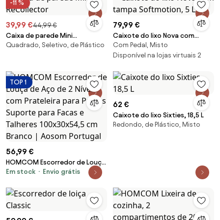
-11 %
39,99 €
79,99 €
44,99 €
Caixa de parede Mini
Caixote do lixo Nova com
Quadrado, Seletivo, de Plástico
Com Pedal, Misto
ReCollector
tampa Softmotion, 5 L
Disponível na lojas virtuais 2
TOP 1
62 €
Caixote do lixo Sixties, 18,5 L
Redondo, de Plástico, Misto
56,99 €
HOMCOM Escorredor de Louça
Em stock
Envio grátis
de Aço de 2 Níveis com
Prateleira para Pratos Suporte
para Facas e Talheres
100x30x54,5 cm Branco |
Aosom Portugal