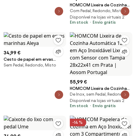
HOMCOM Lixeira de Cozinha
Com Pedal, Redondo, Misto
20 L Caixote de Lixo Metálico
Resistente a Impressões
Disponível na lojas virtuais 2
Em stock
Envio grátis
Digitais com Tampa Fecho
Suave Pedal Preto | Aosom
Portugal
34,99 €
Cesto de papel em ervas
Sem Pedal, Redondo, Misto
marinhas Aleya
55,99 €
HOMCOM Lixeira de Cozinha
De Inox, sem Pedal, Redondo
Automática 12 L em Aço
Inoxidável Lixeira com Sensor
Disponível na lojas virtuais 2
Em stock
Envio grátis
com Tampa 28x22x41 cm Prata |
Aosom Portugal
-14 %