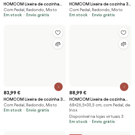
409 €
59,99 €
Caixote do lixo com pedal
Escorredor de loiça extensível
Com Pedal, de Inox, Redondo
Vipp16
Extend
Disponível na lojas virtuais 2