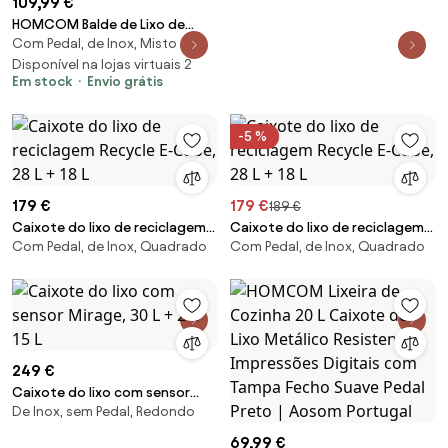
109,99 €
HOMCOM Balde de Lixo de
Com Pedal, de Inox, Misto
Cozinha com 2
Compartimentos 2x30L Pedal
Disponível na lojas virtuais 2
Em stock
Envio grátis
Fechamento Suave e Cubo
Amovível Prata | Aosom
Portugal
-5 %
179 €
179 €
189 €
Caixote do lixo de reciclagem
Caixote do lixo de reciclagem
Com Pedal, de Inox, Quadrado
Com Pedal, de Inox, Quadrado
Recycle E-Cube, 28 L + 18 L
Recycle E-Cube, 28 L + 18 L
249 €
Caixote do lixo com sensor
De Inox, sem Pedal, Redondo
Mirage, 30 L + 2 x 15 L
69,99 €