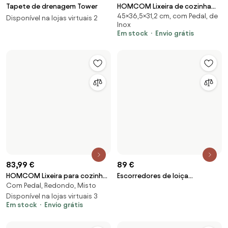
89 €
Escorredores de loiça
RethinkYourSink, conjunto de 2
83,99 €
HOMCOM Lixeira para cozinha
Com Pedal, Redondo, Misto
30L com tampa com
fechamento suave e pedal em
Disponível na lojas virtuais 3
Em stock
Envio grátis
metal, Creme-branco, 36,5 x 31
x 61 cm | Aosom Portugal
77,99 €
49,99 €
Caixote de reciclagem
Escorredor de loiça Y-rack
Seletivo, de Plástico
Gorecycle, conjunto de 2