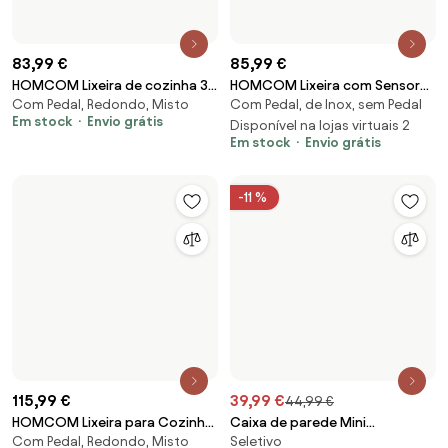
Com Pedal, Redondo, Misto
45 L, Lixeira com Pedal, Tampa
Soft-Close, Recipiente Interno
Disponível na lojas virtuais 4
Em stock
Envio grátis
Removível | Aosom Portugal
409 €
399 €
Caixote do lixo com pedal
Caixote do lixo com pedal
Com Pedal, de Inox, Redondo
Com Pedal, de Inox, Redondo
Vipp16
Vipp15
123 €
Caixote do lixo N°505
30,99 €
Com Pedal, de Inox, Quadrado
Escorredor de talheres Surface