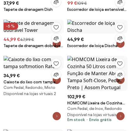
37,99 €
99 €
109 €
Tapete de drenagem Dish
Escorredor de loiça extensível
Extend
-6 %
44,99 €
44,99 €
47,99 €
Tapete de drenagem dobrável
Escorredor de loiça Discha
Tower
34,99 €
Caixote do lixo com tampa
Com Pedal, Redondo, Misto
softmotion Rafa
Disponível na lojas virtuais 2
102,99 €
HOMCOM Lixeira de Cozinha
Com Pedal, de Inox, Redondo
50 Litros com Função de
Manter Aberta, Tampa Soft-
Disponível na lojas virtuais 4
Em stock
Envio grátis
Close, Pedal, Preto | Aosom
Portugal