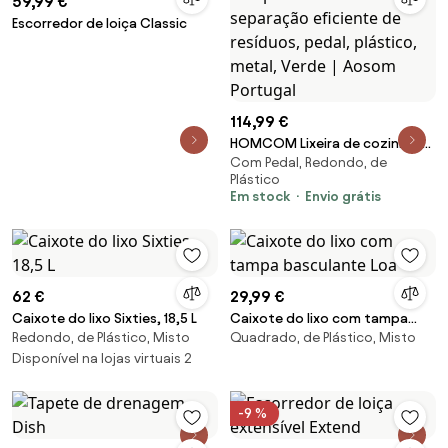
59,99 €
Escorredor de loiça Classic
114,99 €
HOMCOM Lixeira de cozinha, 2
Com Pedal, Redondo, de
compartimentos de 20 L,
Plástico
separação eficiente de
Em stock
Envio grátis
resíduos, pedal, plástico,
metal, Verde | Aosom Portugal
62 €
29,99 €
Caixote do lixo Sixties, 18,5 L
Caixote do lixo com tampa
Redondo, de Plástico, Misto
Quadrado, de Plástico, Misto
basculante Loa
Disponível na lojas virtuais 2
-9 %