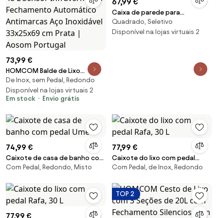
67,99 €
Caixa de parede para
Quadrado, Seletivo
reciclagem Mona
Disponível na lojas virtuais 2
73,99 €
HOMCOM Balde de Lixo
De Inox, sem Pedal, Redondo
Automático para Cozinha 48 L
Sensor Infravermelho
Disponível na lojas virtuais 2
Em stock
Envio grátis
Fechamento Automático
Antimarcas Aço Inoxidável
33x25x69 cm Prata | Aosom
Portugal
74,99 €
77,99 €
Caixote de casa de banho com
Caixote do lixo com pedal
Com Pedal, Redondo, Misto
Com Pedal, de Inox, Redondo
pedal Ume
Rafa, 30 L
TOP 2
77,99 €