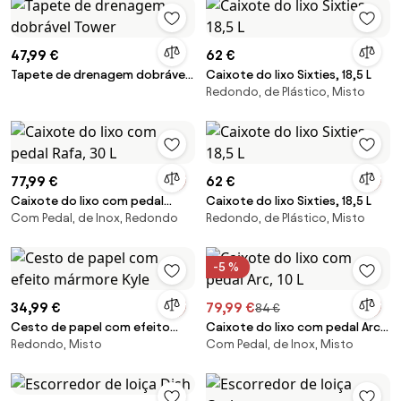
47,99 €
62 €
Tapete de drenagem dobrável
Caixote do lixo Sixties, 18,5 L
Redondo, de Plástico, Misto
Tower
77,99 €
62 €
Caixote do lixo com pedal
Caixote do lixo Sixties, 18,5 L
Com Pedal, de Inox, Redondo
Redondo, de Plástico, Misto
Rafa, 30 L
-5 %
34,99 €
79,99 €
84 €
Cesto de papel com efeito
Caixote do lixo com pedal Arc,
Redondo, Misto
Com Pedal, de Inox, Misto
mármore Kyle
10 L