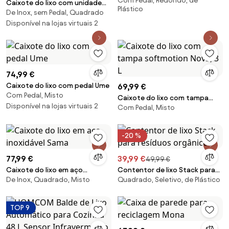
Com Pedal, Redondo, de
softmotion Nova, 3 L
Caixote do lixo com unidade
Plástico
De Inox, sem Pedal, Quadrado
de reciclagem separada
Totem, vários tamanhos
Disponível na lojas virtuais 2
74,99 €
Caixote do lixo com pedal Ume
69,99 €
Com Pedal, Misto
Caixote do lixo com tampa
Disponível na lojas virtuais 2
Com Pedal, Misto
softmotion Nova, 3 L
-20 %
77,99 €
39,99 €
49,99 €
Caixote do lixo em aço
Contentor de lixo Stack para
De Inox, Quadrado, Misto
Quadrado, Seletivo, de Plástico
inoxidável Sama
resíduos orgânicos
TOP 9