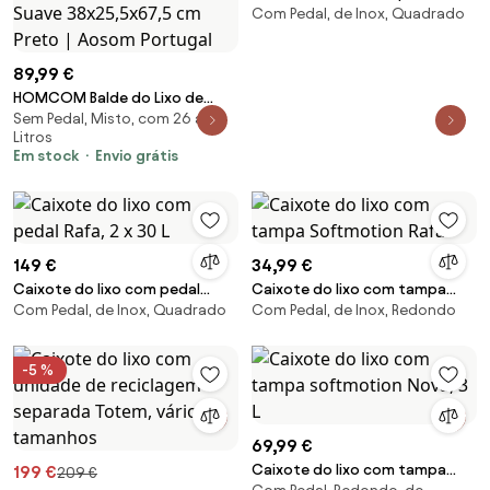
Com Pedal, de Inox, Quadrado
Rafa, 2 x 30 L
89,99 €
HOMCOM Balde do Lixo de
Sem Pedal, Misto, com 26 a 50
Cozinha Automático 45 L com
Litros
Sensor Infravermelho Fecho
Em stock
Envio grátis
Suave 38x25,5x67,5 cm Preto |
Aosom Portugal
149 €
34,99 €
Caixote do lixo com pedal
Caixote do lixo com tampa
Com Pedal, de Inox, Quadrado
Com Pedal, de Inox, Redondo
Rafa, 2 x 30 L
Softmotion Rafa
-5 %
69,99 €
Caixote do lixo com tampa
199 €
209 €