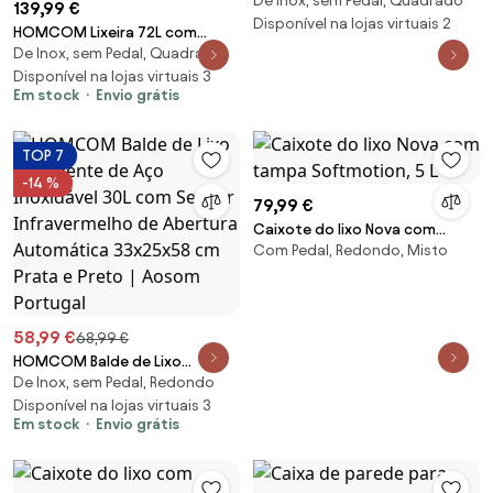
De Inox, sem Pedal, Quadrado
de reciclagem separada
139,99 €
Totem, vários tamanhos
Disponível na lojas virtuais 2
HOMCOM Lixeira 72L com
De Inox, sem Pedal, Quadrado
Abertura Automática de Aço
Inoxidável e Reciclagem para
Disponível na lojas virtuais 3
Em stock
Envio grátis
Cozinha 42x30x81 cm Prata |
Aosom Portugal
TOP 7
-14 %
79,99 €
Caixote do lixo Nova com
Com Pedal, Redondo, Misto
tampa Softmotion, 5 L
58,99 €
68,99 €
HOMCOM Balde de Lixo
De Inox, sem Pedal, Redondo
Inteligente de Aço Inoxidável
30L com Sensor Infravermelho
Disponível na lojas virtuais 3
Em stock
Envio grátis
de Abertura Automática
33x25x58 cm Prata e Preto |
Aosom Portugal