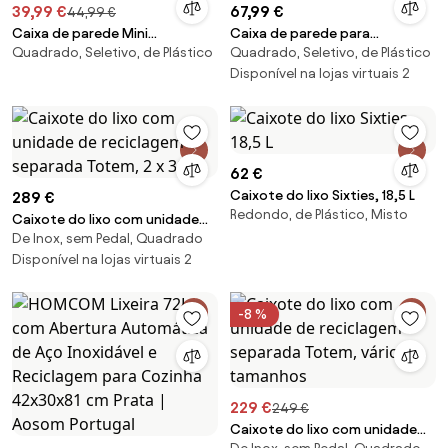
39,99 €
67,99 €
44,99 €
Caixa de parede Mini
Caixa de parede para
Quadrado, Seletivo, de Plástico
Quadrado, Seletivo, de Plástico
ReCollector
reciclagem Mona
Disponível na lojas virtuais 2
62 €
Caixote do lixo Sixties, 18,5 L
289 €
Redondo, de Plástico, Misto
Caixote do lixo com unidade
De Inox, sem Pedal, Quadrado
de reciclagem separada
Totem, 2 x 30 L
Disponível na lojas virtuais 2
-8 %
229 €
249 €
Caixote do lixo com unidade