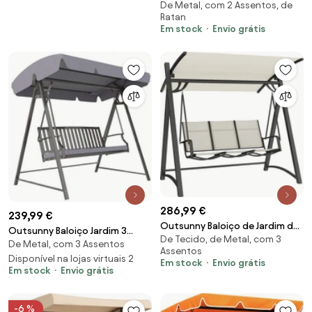
De Metal, com 2 Assentos, de
em Rattan 2 lugares Balanço de
com Fecho de Correr Cinza
Ratan
jardim com toldo solar
Escuro | Aosom Portugal
Em stock
Envio grátis
ajustável almofada macia
estrutura em A Cinza escuro |
Aosom Portugal
286,99 €
239,99 €
Outsunny Baloiço de Jardim de
Outsunny Baloiço Jardim 3
De Tecido, de Metal, com 3
3 Lugares com Teto Ajustável
De Metal, com 3 Assentos
Pessoas Banco com Toldo
Assentos
UPF50+ Assento Transpirável e
Ajustável Almofada
Disponível na lojas virtuais 2
Em stock
Envio grátis
Estrutura em Metal 188x130x183
Em stock
Envio grátis
Confortável Estrutura Aço
cm Creme | Aosom Portugal
Resistente 205x133x181 cm
Cinzento | Aosom Portugal
-6 %