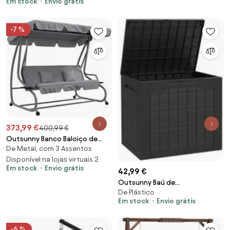
Em stock
Envio grátis
Envelhecida para Varanda
Aosom Portugal
105,5x56x75 cm Castanho |
Aosom Portugal
-7 %
373,99 €
400,99 €
Outsunny Banco Baloiço de
De Metal, com 3 Assentos
Jardim 3 Lugares Convertível
em Cama com Toldo Ajustável
Disponível na lojas virtuais 2
Em stock
Envio grátis
e 2 Almofadas 200x120x164 cm
42,99 €
Cinza | Aosom Portugal
Outsunny Baú de
De Plástico
Armazenamento Exterior 93L
Em stock
Envio grátis
Caixa de Armazenamento de
Jardim de Plástico Impermeável
com 2 Alças 56x41x50 cm Preto
-6 %