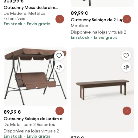
303,99 €
Outsunny Mesa de Jardim
89,99 €
De Madeira, Metálica,
Extensível de Aço Tampo em
Extensíveis
Alumínio Efeito Madeira Pés
Outsunny Baloiço de 2 Lugares
Em stock
Envio grátis
Metálico
Reguláveis 8-10 Pessoas
com Tubo de Metal e Tecido de
214x85x75 cm Cinza Antracite |
Textilene para Exteriores Carga
Disponível na lojas virtuais 2
Em stock
Envio grátis
Aosom Portugal
Máx. 200 kg 120x70x85 cm
Preto | Aosom Portugal
89,99 €
Outsunny Baloiço de Jardim de
De Metal, com 3 Assentos
3 Lugares com Almofada Toldo
Ajustável e Estrutura de Aço
Disponível na lojas virtuais 2
Em stock
Envio grátis
para Balcão Terraço 172x110x153