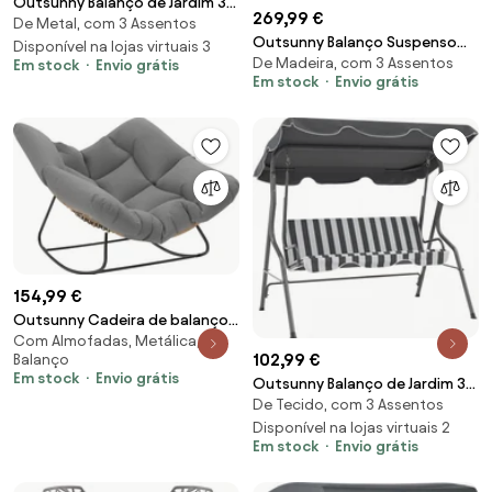
Outsunny Balanço de Jardim 3
269,99 €
De Metal, com 3 Assentos
Lugares Teto impermeabilizado
Outsunny Balanço Suspenso
Inclinação ajustável Assento e
Disponível na lojas virtuais 3
De Madeira, com 3 Assentos
para Exterior em Madeira de
Em stock
Envio grátis
Encosto Ergonómicos Aço |
Em stock
Envio grátis
Abeto com Mesinha Dobrável e
Aosom Portugal
Porta-copos, Balanço de Jardim
para 2-3 Lugares, Balanço para
Jardim ou Terraço, Branco |
Aosom Portugal
154,99 €
Outsunny Cadeira de balanço
Com Almofadas, Metálica, de
Poltrona de balanço com
102,99 €
Balanço
almofada resistente às
Em stock
Envio grátis
Outsunny Balanço de Jardim 3
intempéries Cadeira de jardim
De Tecido, com 3 Assentos
Lugares Toldo impermeável
até 120 kg de capacidade para
Inclinação ajustável Almofadas
Disponível na lojas virtuais 2
sala, jardim, relvado Cinza |
Em stock
Envio grátis
assento encosto cinza, branco
Aosom Portugal
listrado | Aosom Portugal