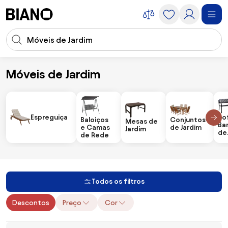
Saltar para o conteúdo
Entrada de pesquisa
Saltar para o rodapé
Móveis de Jardim
Móveis
Móveis de Jardim
Espreguiçadeiras
So
Conjuntos
Baloiços
Mesas de
Ba
de Jardim
e Camas
Jardim
de
de Rede
Ext
Todos os filtros
Descontos
Preço
Cor