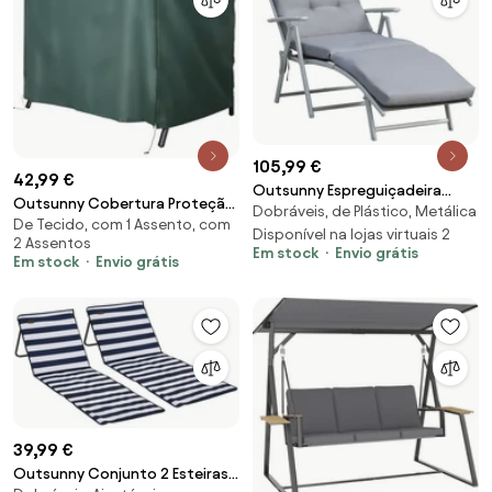
105,99 €
42,99 €
Outsunny Espreguiçadeira
Outsunny Cobertura Proteção
Dobráveis, de Plástico, Metálica
Dobrável de Jardim com
De Tecido, com 1 Assento, com
Móveis Exteriores Zíper
Encosto Ajustável em 7
Disponível na lojas virtuais 2
2 Assentos
Resistente Chuva Jardim Pátio
Em stock
Envio grátis
Posições Almofada e Apoio
Em stock
Envio grátis
Impermeável Durável
para a Cabeça Acolchoados
205x124x164cm Verde | Aosom
Cinza | Aosom Portugal
Portugal
39,99 €
Outsunny Conjunto 2 Esteiras