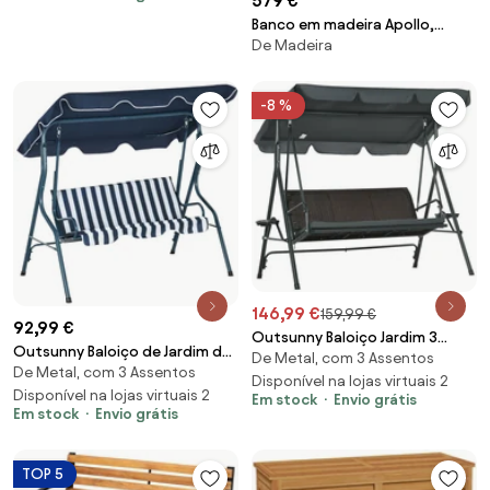
579 €
cm Marróm | Aosom Portugal
Banco em madeira Apollo,
De Madeira
vários tamanhos
-8 %
146,99 €
159,99 €
92,99 €
Outsunny Baloiço Jardim 3
Outsunny Baloiço de Jardim de
De Metal, com 3 Assentos
Lugares Toldo Ajustável
De Metal, com 3 Assentos
2-3 Lugares com Almofada
Assento Vime Suporte Copos
Disponível na lojas virtuais 2
Toldo Ajustável Terraço Patio
Disponível na lojas virtuais 2
Em stock
Envio grátis
Bandejas Resistente
Em stock
Envio grátis
Capacidade 240kg
Confortável 204x112x150 cm
170x110x153cm Azul e Branco |
Cinza | Aosom Portugal
Aosom Portugal
TOP 5