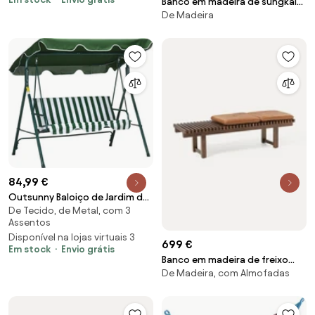
Banco em madeira de sungkai
cm Cinza | Aosom Portugal
De Madeira
Bancu
84,99 €
Outsunny Baloiço de Jardim de
De Tecido, de Metal, com 3
3 Lugares com Almofada Toldo
Assentos
Ajustável e Estrutura de Metal
Disponível na lojas virtuais 3
172x110x153 cm Verde e Branco |
699 €
Em stock
Envio grátis
Aosom Portugal
Banco em madeira de freixo
De Madeira, com Almofadas
com assento em couro Sora