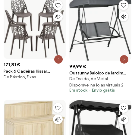
171,81 €
99,99 €
Pack 6 Cadeiras Hissar
Outsunny Baloiço de Jardim
De Plástico, Fixas
Polipropileno - Cinza escuro
De Tecido, de Metal
Exterior para 2 Pessoas Toldo
Ajustável Estrutura em Aço
Disponível na lojas virtuais 2
Em stock
Envio grátis
Assentos de Textilene
140x118x162 cm Cinzento
Escuro | Aosom Portugal