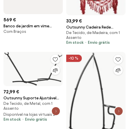
569 €
33,99 €
Banco de jardim em vime
Outsunny Cadeira Rede
Com Braços
sintético Costa
De Tecido, de Madeira, com 1
Suspensa Tecido Algodão
Assento
Poliéster Carga 120 kg Poltrona
Em stock
Envio grátis
Terraço Interno Externo
Conforto | Aosom Portugal
-10 %
72,99 €
Outsunny Suporte Ajustável
De Tecido, de Metal, com 1
para Camas de Rede Universal
Assento
Estrutura de Ferro Carga Até
Disponível na lojas virtuais 2
120kg Pé para Cama de Rede
Em stock
Envio grátis
280x120x110cm Preto