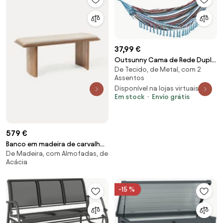
37,99 €
Outsunny Cama de Rede Dupla
De Tecido, de Metal, com 2
Portátil de Algodão 285x150 cm
Assentos
Bolsa Transporte Exterior Pátio
Disponível na lojas virtuais 2
Resistente Carga Máxima 180
Em stock
Envio grátis
kg Multicor | Aosom Portugal
579 €
Banco em madeira de carvalho
De Madeira, com Almofadas, de
estofado Chandler
Acácia
-15 %