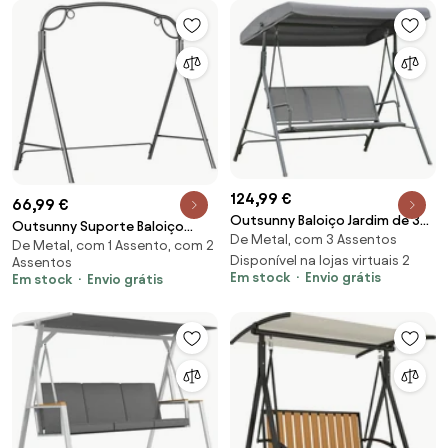
124,99 €
66,99 €
Outsunny Baloiço Jardim de 3
Outsunny Suporte Baloiço
De Metal, com 3 Assentos
Lugares com Toldo Ajustável
De Metal, com 1 Assento, com 2
Metal Estrutura Resistente Pés
Encosto Respirável e Estrutura
Disponível na lojas virtuais 2
Assentos
Forma A Carga 220 kg Jardim
Em stock
Envio grátis
Em stock
Envio grátis
de Aço 175x118x159 cm Cinza |
Terraço 172x126x170 cm Cor
Aosom Portugal
Bronze | Aosom Portugal