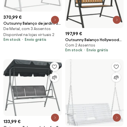
370,99 €
Outsunny Balanço de jardim 3
De Metal, com 3 Assentos
lugares com toldo inclinação
197,99 €
ajustável colchão fornecido
Disponível na lojas virtuais 2
Em stock
Envio grátis
Outsunny Balanço Hollywood
dim. 205L x 130l x 175H cm cinza
Com 2 Assentos
com toldo solar ajustável,
escuro | Aosom Portugal
Em stock
Envio grátis
balanço de jardim 2 lugares 142
x 112 x 162cm, Preto | Aosom
Portugal
133,99 €