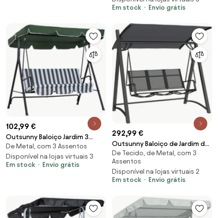
206x116x183cm Cinza | Aosom
Portugal
Em stock
Envio grátis
Portugal
102,99 €
292,99 €
Outsunny Baloiço Jardim 3
Outsunny Baloiço de Jardim de
De Metal, com 3 Assentos
Lugares Almofada Toldo
De Tecido, de Metal, com 3
3 Lugares com Teto Ajustável
Ajustável Estrutura Aço Verde
Disponível na lojas virtuais 3
Assentos
UPF50+ Assento Transpirável e
Em stock
Envio grátis
Terraço 172x110x153 cm | Aosom
Disponível na lojas virtuais 2
Estrutura em Metal 188x130x183
Portugal
Em stock
Envio grátis
cm Cinza | Aosom Portugal