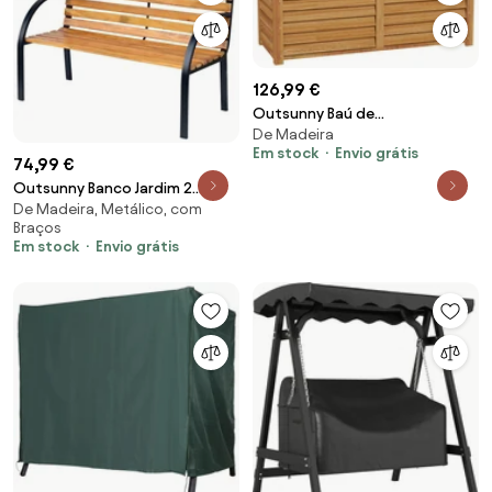
126,99 €
Outsunny Baú de
De Madeira
Armazenamento Exterior Jardim
Em stock
Envio grátis
176L em Madeira com Alça
74,99 €
130x50x45 cm | Aosom Portugal
Outsunny Banco Jardim 2
De Madeira, Metálico, com
Lugares Encosto Apoios Braços
Braços
Madeira Aço Resistente
Em stock
Envio grátis
122x60x80 cm Carga 230 kg |
Aosom Portugal