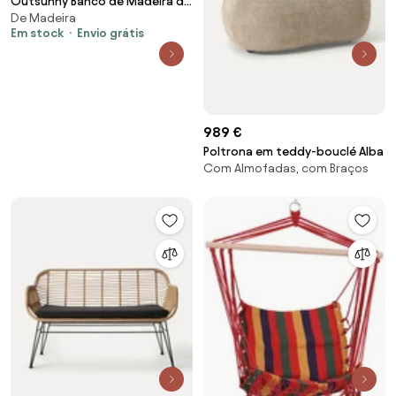
Outsunny Banco de Madeira de
De Madeira
2 Lugares Capacidade 220 kg
Em stock
Envio grátis
Banco de Jardim para Pátio
Terraço Piscina 130x38x45 cm
Natural | Aosom Portugal
989 €
Poltrona em teddy-bouclé Alba
Com Almofadas, com Braços