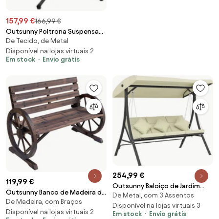
157,99 €
166,99 €
Outsunny Poltrona Suspensa
De Tecido, de Metal
Vime Dobrável 2 Almofadas
Estrutura Aço Resistente
Disponível na lojas virtuais 2
Em stock
Envio grátis
Capacidade 100 kg 100x131x194
cm Cinza Escuro | Aosom
Portugal
254,99 €
119,99 €
Outsunny Baloiço de Jardim
Outsunny Banco de Madeira de
De Metal, com 3 Assentos
Exterior de 3 Lugares com
De Madeira, com Braços
Exterior com apoio de Braços
Toldo Ajustável e Estrutura de
Disponível na lojas virtuais 3
em Forma de Roda Vista
Disponível na lojas virtuais 2
Em stock
Envio grátis
Aço 202x115x168 cm Bege |