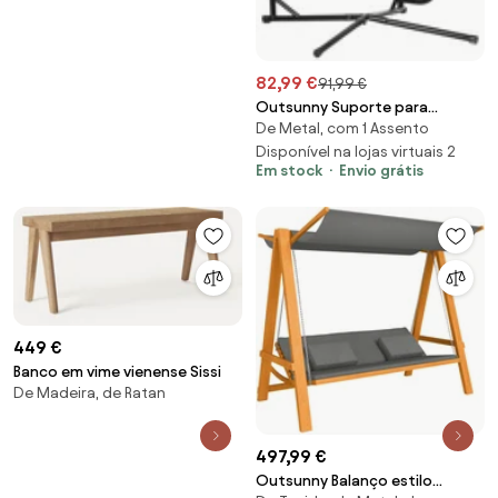
82,99 €
91,99 €
Outsunny Suporte para
De Metal, com 1 Assento
cadeira suspensa Suporte
giratório de 190 cm com mesa
Disponível na lojas virtuais 2
Em stock
Envio grátis
lateral carga máx.120kg
Estrutura metálica Preto |
Aosom Portugal
449 €
Banco em vime vienense Sissi
De Madeira, de Ratan
497,99 €
Outsunny Balanço estilo