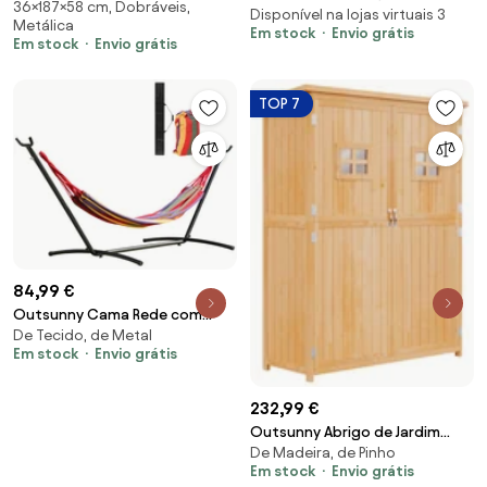
36×187×58 cm, Dobráveis,
Jardim Dobrável de Praia Toldo
Apoio para os Braços e Encosto
Disponível na lojas virtuais 3
Metálica
Removível Ajustável Encosto 4
Em stock
Envio grátis
Decorativo 127x60x85 cm
Em stock
Envio grátis
Posições Exterior 187x58x36cm
Marrom Escuro | Aosom
Cinza Claro | Aosom Portugal
Portugal
TOP 7
84,99 €
Outsunny Cama Rede com
De Tecido, de Metal
Suporte de Aço Portátil Altura
Em stock
Envio grátis
Ajustável de 6 Níveis com Bolsa
de Transporte 150 kg 200x150
cm Multicolorido | Aosom
232,99 €
Portugal
Outsunny Abrigo de Jardim
De Madeira, de Pinho
para Ferramentas Armário de
Em stock
Envio grátis
Madeira para Exterior com