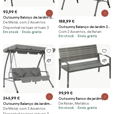
93,99 €
Outsunny Baloiço de Jardim de
188,99 €
De Metal, com 2 Assentos
2 Lugares Baloiço com Teto
Outsunny Balanço de Jardim 2
Ajustável em Ângulo Carga
Disponível na lojas virtuais 3
Com 2 Assentos, de Ratan
Em stock
Envio grátis
Lugares com Toldo Regulável,
Máxima 200kg Aço
Em stock
Envio grátis
140x110x151 cm, Castanho e
172x110x155cm Preto | Aosom
Cinza | Aosom Portugal
Portugal
99,99 €
246,99 €
Outsunny Banco de jardim, em
De Ratan, Metálico
Outsunny Balanço de Jardim
aparência de rattan, com
Em stock
Envio grátis
De Metal, com 3 Assentos
Conversível 3 Lugares
estrutura de aço, para 2
Inclinação Teto Regulável
Disponível na lojas virtuais 3
pessoas, cinza, 122 x 60 x 85cm