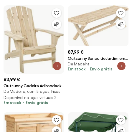
Prateleira Dupla Porta Janelas
127,5x50x164cm Madeira |
AOSOM Portugal
87,99 €
Outsunny Banco de Jardim em
De Madeira
madeira maciça, Banqueta de
Em stock
Envio grátis
Jardim com Assento em Ripas
Efeito Madeira, 140 x 40 x 43
83,99 €
cm, Madeira Natural | Aosom
Outsunny Cadeira Adirondack
Portugal
De Madeira, com Braços, Fixas
de Madeira Cadeira Adirondack
de Jardim com Assento Extra
Disponível na lojas virtuais 2
Em stock
Envio grátis
Largo 78x89x88 cm Madeira |
Aosom Portugal