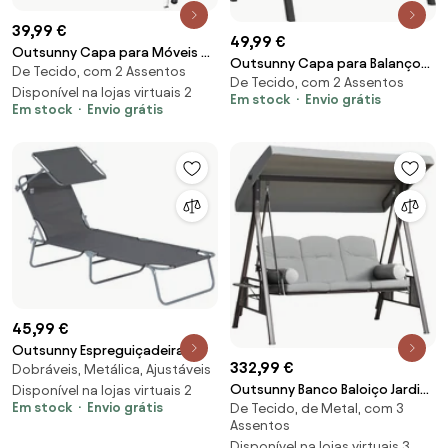
39,99 €
49,99 €
Outsunny Capa para Móveis de
Outsunny Capa para Balanço
De Tecido, com 2 Assentos
Jardim Capa Protetora para
De Tecido, com 2 Assentos
de Jardim 2 Lugares Capa
Baloiços de Exterior com Zíper
Disponível na lojas virtuais 2
Em stock
Envio grátis
Impermeável à Prova de Vento e
Em stock
Envio grátis
177x114x152cm Verde | Aosom
Resistente aos UV Tecido
Portugal
Oxford 420D | Aosom Portugal
45,99 €
Outsunny Espreguiçadeira
332,99 €
Dobráveis, Metálica, Ajustáveis
Jardim Espreguiçadeira de Praia
Outsunny Banco Baloiço Jardim
Dobrável com Toldo Ajustável
Disponível na lojas virtuais 2
Em stock
Envio grátis
De Tecido, de Metal, com 3
3 Lugares Teto Almofadas
para Terraço e Relaxamento
Assentos
Suporte Bebidas Aço
187x58x36 cm Cinza | Aosom
Disponível na lojas virtuais 3