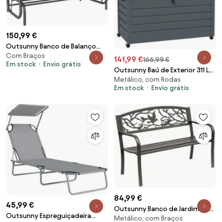
150,99 €
Outsunny Banco de Balanço
Com Braços
para Jardim de 3 Lugares Banco
141,99 €
166,99 €
Em stock
Envio grátis
de Baloiço com Apoios de
Outsunny Baú de Exterior 311 L
Braços Capacidade 300 kg
Metálico, com Rodas
Baú de Armazenamento de Aço
151x75x85 cm Preto | Aosom
Em stock
Envio grátis
Galvanizado com 1 Fechadura
Portugal
para Jardim 120x62x66 cm
Cinza Escuro | Aosom Portugal
84,99 €
45,99 €
Outsunny Banco de Jardim de
Outsunny Espreguiçadeira
Metálico, com Braços
Aço Banco de Exterior com