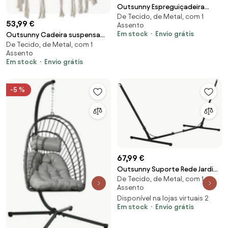
Outsunny Espreguiçadeira
De Tecido, de Metal, com 1
suspensa, toldo inclinável, incl.
53,99 €
Assento
almofada de assento,
Em stock
Envio grátis
Outsunny Cadeira suspensa
travesseiro, estrutura de aço,
De Tecido, de Metal, com 1
redonda Ø60 cm de rede de
cinza escuro, 108 x 145 x 169 cm
Assento
balanço com almofada e corda
| Aosom Portugal
Em stock
Envio grátis
de algodão para interior e
exterior 80x80x42 cm bege |
Aosom Portugal
-5 %
67,99 €
Outsunny Suporte Rede Jardim
De Tecido, de Metal, com 1
Ajustável Comprimento 313-
Assento
388x109x116 cm Bolsa Estrutura
Disponível na lojas virtuais 2
Metálica Capacidade 120 kg |
Em stock
Envio grátis
Aosom Portugal