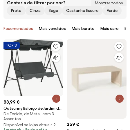
Gostaria de filtrar por cor?
Mostrar todos
Preto
Cinza
Bege
Castanho Escuro
Verde
Produtos
Recomendados
Mais vendidos
Mais barato
Mais caro
Ba
TOP 3
83,99 €
Outsunny Baloiço de Jardim de
De Tecido, de Metal, com 3
3 Lugares com Almofada Toldo
Assentos
Ajustável e Estrutura de Aço
359 €
Disponível na lojas virtuais 2
para Balcão Terraço 172x110x153
Em stock
Envio grátis