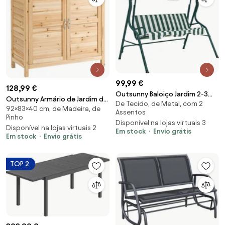
99,99 €
128,99 €
Outsunny Baloiço Jardim 2-3
Outsunny Armário de Jardim de
De Tecido, de Metal, com 2
Lugares Almofada Confortável
92×83×40 cm, de Madeira, de
Madeira 83x40x92 cm com 2
Assentos
Toldo Ajustável Terraço Pátio
Pinho
Portas e Prateleira
Disponível na lojas virtuais 3
Relaxamento 240kg
Disponível na lojas virtuais 2
Armazenamento Exterior com
Em stock
Envio grátis
170x110x153cm Verde Branco |
Em stock
Envio grátis
Base Elevada | Aosom Portugal
Aosom Portugal
TOP 2