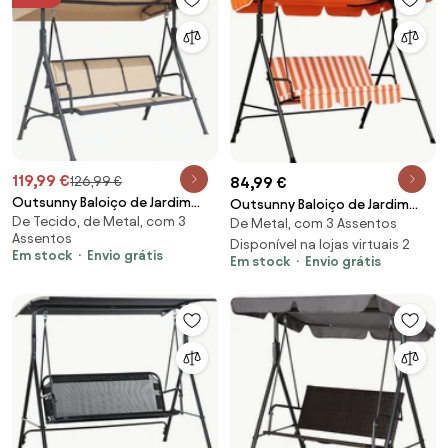
119,99 €
126,99 €
84,99 €
Outsunny Baloiço de Jardim
Outsunny Baloiço de Jardim
De Tecido, de Metal, com 3
Exterior de 3 Lugares com
De Metal, com 3 Assentos
Exterior de 3 Lugares com
Assentos
Toldo Reclinável Assento
Toldo Ajustável e Estrutura de
Disponível na lojas virtuais 2
Em stock
Envio grátis
Em stock
Envio grátis
Respirável e Estrutura de Aço
Aço 172x110x153 cm Laranja |
175x118x159 cm Bege | Aosom
Aosom Portugal
Portugal