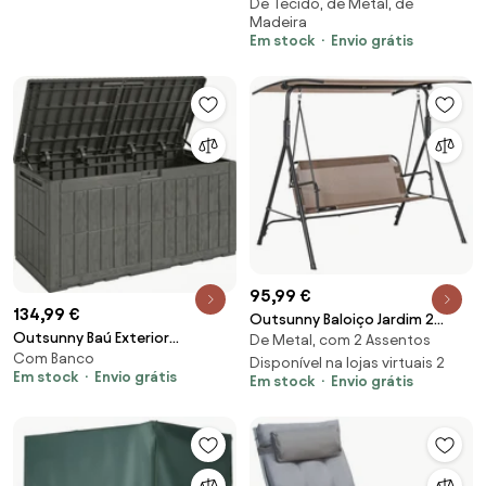
De Tecido, de Metal, de
Hollywood com função de
Madeira
cama 3 lugares Balanço de
Em stock
Envio grátis
jardim em lariço com dossel
solar ajustável 225,5 x 130 x 180
cm | Aosom Portugal
95,99 €
134,99 €
Outsunny Baloiço Jardim 2
Outsunny Baú Exterior
De Metal, com 2 Assentos
Lugares Teto Ajustável Ângulo
Com Banco
Capacidade 440 L em Resina
Terraço Balcão Estrutura Aço
Disponível na lojas virtuais 2
Em stock
Envio grátis
Em stock
Envio grátis
Resistente à Água e aos Raios
Carga 200kg 172x110x155cm
UV com Tampa Bloqueável
Cor Marrom | Aosom Portugal
133x62x65 cm Castanho |
Aosom Portugal