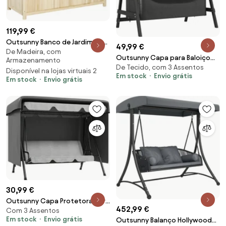
119,99 €
Outsunny Banco de Jardim de
49,99 €
De Madeira, com
Madeira com Baú de
Outsunny Capa para Baloiço
Armazenamento
Armazenamento e Encosto
De Tecido, com 3 Assentos
de 3 Lugares Capa
Disponível na lojas virtuais 2
Carga 250 kg para Pátio
Em stock
Envio grátis
Impermeável Resistente ao
Em stock
Envio grátis
Terraço Varanda 115x45x75 cm
Vento e aos Raios UV Tecido
Natural | Aosom Portugal
Oxford 420D | Aosom Portugal
30,99 €
Outsunny Capa Protetora para
452,99 €
Com 3 Assentos
Baloiço de Jardim de 3 Lugares
Em stock
Envio grátis
Outsunny Balanço Hollywood
215x155x150 cm Impermeável