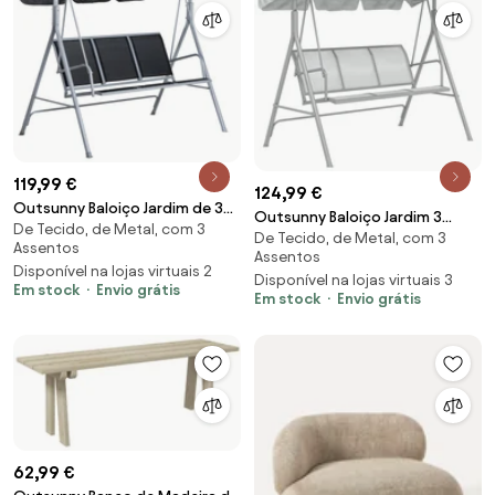
119,99 €
124,99 €
Outsunny Baloiço Jardim de 3
Outsunny Baloiço Jardim 3
De Tecido, de Metal, com 3
Lugares com Toldo Ajustável
De Tecido, de Metal, com 3
Lugares Toldo Ajustável
Assentos
Encosto Respirável e Estrutura
Assentos
Encosto Confortável Estrutura
Disponível na lojas virtuais 2
de Metal Carga 200kg
Disponível na lojas virtuais 3
Resistente Metal 171x108x154
Em stock
Envio grátis
171x108x154cm Preto | Aosom
Em stock
Envio grátis
cm Cinza | Aosom Portugal
Portugal
62,99 €