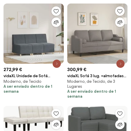
272,99 €
300,99 €
vidaXL Unidade de Sofá
vidaXL Sofá 3 lug. +almofadas
Moderno, de Tecido
Moderno, de Tecido, de 3
Modular Sem Braços 3 pcs
decoração 180cm tecido
A ser enviado dentro de 1
Lugares
Cinza Escuro
cinza-acastanhado
semana
A ser enviado dentro de 1
semana