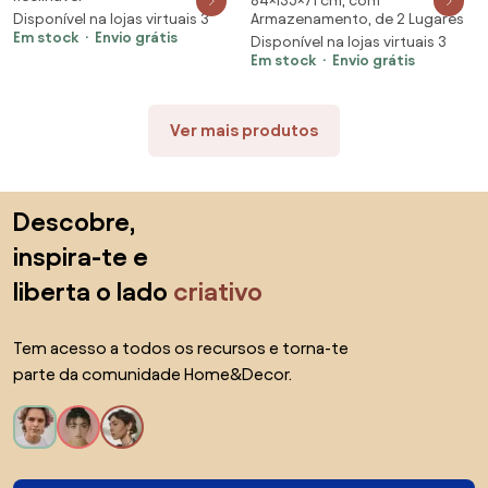
Encosto Reclinável e Braços
84×135×71 cm, com
Estofado em Linho Sintético
Disponível na lojas virtuais 3
Armazenamento, de 2 Lugares
Ajustáveis em Tecido com
com Espaço de
Em stock
Envio grátis
Disponível na lojas virtuais 3
Efeito de Linho Marrom
Armazenamento 2 Almofadas
Em stock
Envio grátis
Alaranjado | Aosom Portugal
135x71x84 cm Bege | Aosom
Portugal
Ver mais produtos
Saltar para o topo
Descobre,
inspira-te e
liberta o lado
criativo
Tem acesso a todos os recursos e torna-te
parte da comunidade Home&Decor.