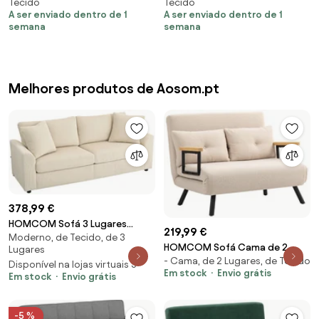
Tecido
Tecido
cinza-acastanhado
A ser enviado dentro de 1
A ser enviado dentro de 1
semana
semana
Melhores produtos de Aosom.pt
378,99 €
HOMCOM Sofá 3 Lugares
219,99 €
Moderno, de Tecido, de 3
Moderno Sofá Sala de Estar
HOMCOM Sofá Cama de 2
Lugares
Estofado com 2 Almofadas
- Cama, de 2 Lugares, de Tecido
Lugares Sofá Convertível em
Disponível na lojas virtuais 3
Apoio de Braços e Estrutura de
Em stock
Envio grátis
Cama Dobrável com Encosto
Em stock
Envio grátis
Aço 212x80x88 cm Creme |
Ajustável em 5 Níveis e 2
Aosom Portugal
Almofadas 102x73x81 cm Bege
-5 %
Creme| Aosom Portugal