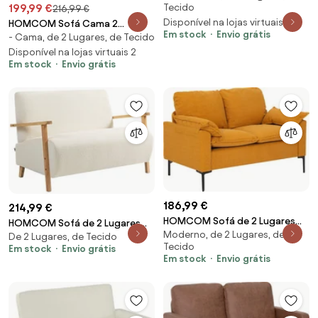
Tecido
199,99 €
216,99 €
Encosto reclinável 3 Posições
Disponível na lojas virtuais 3
HOMCOM Sofá Cama 2
Pernas Madeira Tecido de Linho
Em stock
Envio grátis
- Cama, de 2 Lugares, de Tecido
Lugares Convertível Dobrável
Bege | Aosom Portugal
Azul com Encosto Ajustável em
Disponível na lojas virtuais 2
Em stock
Envio grátis
5 Níveis e 2 Almofadas
102x73x81 cm | Aosom Portugal
186,99 €
214,99 €
HOMCOM Sofá de 2 Lugares
HOMCOM Sofá de 2 Lugares
Moderno, de 2 Lugares, de
Revestido em Veludo Moderno
De 2 Lugares, de Tecido
Estofado em Borreguito com
Tecido
Em stock
Envio grátis
com Pés de Metal Apoios de
Acolchoado Espesso Apoios de
Em stock
Envio grátis
Braços Acolchoados 130x77x84
Braço e Pés de Madeira
cm Amarelo Mostarda | Aosom
118x76x78 cm Creme | Aosom
Portugal
Portugal