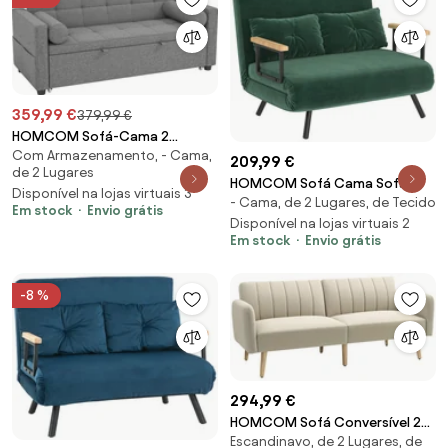
359,99 €
379,99 €
HOMCOM Sofá-Cama 2
Com Armazenamento, - Cama,
Lugares 3 em 1 Deslizante em
209,99 €
de 2 Lugares
Tecido Linho com Encosto
HOMCOM Sofá Cama Sofá
Disponível na lojas virtuais 3
Ajustável Bolsos 2 Almofadas
- Cama, de 2 Lugares, de Tecido
Convertível em Cama de 2
Em stock
Envio grátis
para Sala de Estar Cinzento |
Lugares Dobrável com Encosto
Disponível na lojas virtuais 2
Aosom Portugal
Em stock
Envio grátis
Ajustável em 5 Níveis e 2
Almofadas 102x73x81 cm Verde |
Aosom Portugal
-8 %
294,99 €
HOMCOM Sofá Conversível 2
Escandinavo, de 2 Lugares, de
Lugares Design Escandinavo