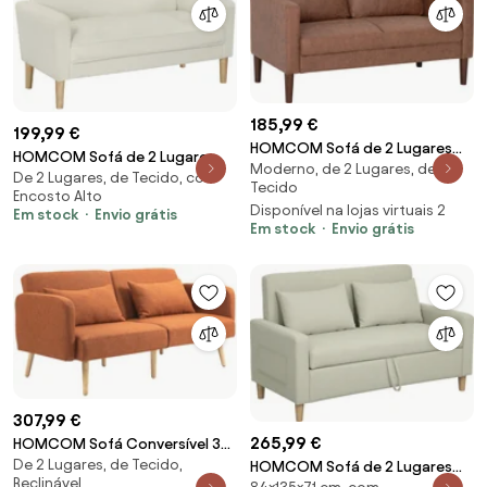
185,99 €
199,99 €
HOMCOM Sofá de 2 Lugares
HOMCOM Sofá de 2 Lugares
Moderno, de 2 Lugares, de
Estofado em Microfibra Sofá
De 2 Lugares, de Tecido, com
Estofado em Veludo com
Tecido
Moderno com Pés de Madeira
Encosto Alto
Assento Capitonê e Pés em
Disponível na lojas virtuais 2
Apoio de Braços 130x78x85 cm
Em stock
Envio grátis
Madeira para Espaços
Em stock
Envio grátis
Castanho | Aosom Portugal
Pequenos 130x74,5x82 cm
Creme | Aosom Portugal
307,99 €
265,99 €
HOMCOM Sofá Conversível 3
De 2 Lugares, de Tecido,
Lugares estilo Clic Clac
HOMCOM Sofá de 2 Lugares
Reclinável