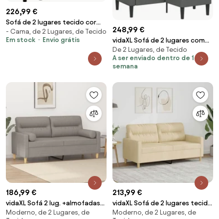
226,99 €
Sofá de 2 lugares tecido cor
248,99 €
- Cama, de 2 Lugares, de Tecido
creme
Em stock
Envio grátis
vidaXL Sofá de 2 lugares com
De 2 Lugares, de Tecido
chaise longue em forma de L
A ser enviado dentro de 1
cinza escuro 125 cm tecido
semana
186,99 €
213,99 €
vidaXL Sofá 2 lug. +almofadas
vidaXL Sofá de 2 lugares tecido
Moderno, de 2 Lugares, de
Moderno, de 2 Lugares, de
decoração 140cm tecido
140 cm cor creme