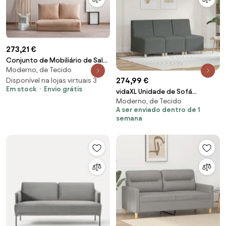
273,21 €
Conjunto de Mobiliário de Sala
Moderno, de Tecido
City – Nogueira – Dimensões
274,99 €
Variadas
Disponível na lojas virtuais 3
Em stock
Envio grátis
vidaXL Unidade de Sofá
Moderno, de Tecido
Modular Sem Braços 3 pcs
A ser enviado dentro de 1
Cinza Escuro
semana