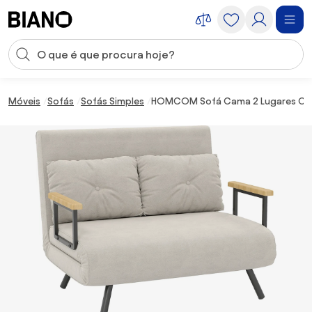
Saltar para o conteúdo
Entrada de pesquisa
Saltar para o rodapé
Móveis
Sofás
Sofás Simples
HOMCOM Sofá Cama 2 Lugares Conver