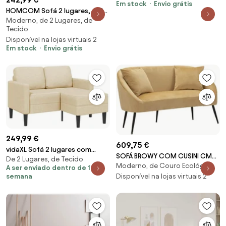
Em stock
Envio grátis
almofadas macias,
HOMCOM Sofá 2 lugares, sofá
revestimento com aspecto
Moderno, de 2 Lugares, de
estofado moderno com
aveludado, para sala de estar,
Tecido
estrutura de metal e madeira,
quarto de hóspedes, Bege |
Disponível na lojas virtuais 2
revestimento em tecido
Aosom Portugal
Em stock
Envio grátis
aveludado, cinza | Aosom
Portugal
249,99 €
609,75 €
vidaXL Sofá 2 lugares com
SOFÁ BROWY COM CUSINI CM
De 2 Lugares, de Tecido
Chaise em L 125 cm tecido
Moderno, de Couro Ecológico
137X69X79
A ser enviado dentro de 1
creme
Disponível na lojas virtuais 2
semana