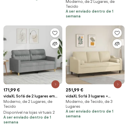
Moderno, de 2 Lugares, de
140 cm cinzento-acastanhado
Tecido
A ser enviado dentro de 1
semana
171,99 €
251,99 €
vidaXL Sofá de 2 lugares em
vidaXL Sofá 3 lugares +
Moderno, de 2 Lugares, de
Moderno, de Tecido, de 3
tecido 140 cm cinzento-claro
almofadas decorativas 180 cm
Tecido
Lugares
tecido cor creme
A ser enviado dentro de 1
Disponível na lojas virtuais 2
semana
A ser enviado dentro de 1
semana