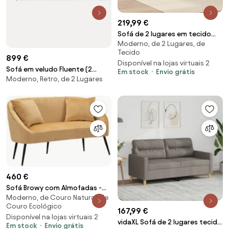
219,99 €
Sofá de 2 lugares em tecido
Moderno, de 2 Lugares, de
140 cm cinzento-claro
Tecido
899 €
Disponível na lojas virtuais 2
Sofá em veludo Fluente (2
Em stock
Envio grátis
Moderno, Retro, de 2 Lugares
lugares)
460 €
Sofá Browy com Almofadas -
Moderno, de Couro Natural, de
Madeira e Imitação de Pele
Couro Ecológico
Marrom com Perna
167,99 €
Disponível na lojas virtuais 2
vidaXL Sofá de 2 lugares tecido
Em stock
Envio grátis