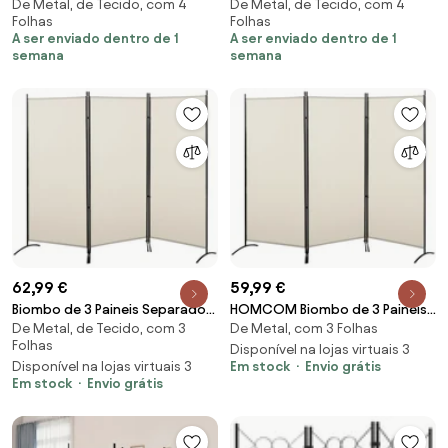
De Metal, de Tecido, com 4
De Metal, de Tecido, com 4
4 painéis 200x180 cm antracite
4 painéis 200x180 cm castanho
Folhas
Folhas
A ser enviado dentro de 1
A ser enviado dentro de 1
semana
semana
62,99 €
59,99 €
Biombo de 3 Paineis Separador
HOMCOM Biombo de 3 Paineis
De Metal, de Tecido, com 3
De Metal, com 3 Folhas
de Ambientes Dobrável
Separador de Ambientes
Folhas
253x50x182 cm Divi
Dobrável Biombo de
Disponível na lojas virtuais 3
Disponível na lojas virtuais 3
Em stock
Envio grátis
Privacidade com 6 Pés de Metal
Em stock
Envio grátis
253x50x182 cm Bege | Aosom
Portugal