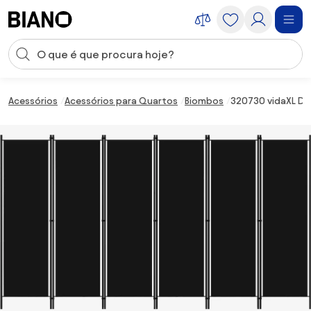
Saltar para o conteúdo
Entrada de pesquisa
Saltar para o rodapé
Acessórios
Acessórios para Quartos
Biombos
320730 vidaXL Div