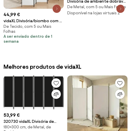
Divisória de ambiente dobrável
De Metal, com 5 ou Mais Folhas
de 6 painéis de 6,2 pés para
escritório doméstico e sala de
Disponível na lojas virtuais 2
44,99 €
estar - preta
vidaXL Divisória/biombo com 5
De Tecido, com 5 ou Mais
painéis 250x220 cm tecido
Folhas
branco
A ser enviado dentro de 1
semana
Melhores produtos de vidaXL
53,99 €
320730 vidaXL Divisória de
180×300 cm, de Metal, de
quarto com 6 painéis 300x180