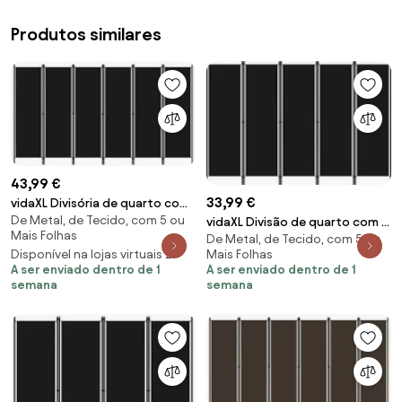
Produtos similares
43,99 €
33,99 €
vidaXL Divisória de quarto com
De Metal, de Tecido, com 5 ou
6 painéis 300x180 cm preto
vidaXL Divisão de quarto com 5
Mais Folhas
De Metal, de Tecido, com 5 ou
painéis 250x180 cm preto
Disponível na lojas virtuais 2
Mais Folhas
A ser enviado dentro de 1
A ser enviado dentro de 1
semana
semana