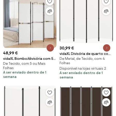
30,99 €
48,99 €
vidaXL Divisória de quarto com
De Metal, de Tecido, com 4
vidaXL Biombo/divisória com 5
4 painéis 200x180 cm branco
Folhas
De Tecido, com 5 ou Mais
painéis 250x180 cm tecido
Folhas
Disponível na lojas virtuais 2
branco
A ser enviado dentro de 1
A ser enviado dentro de 1
semana
semana