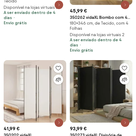
Tecido
cm preto
Disponível na lojas virtuais 2
45,99 €
A ser enviado dentro de 4
350262 vidaXL Biombo com 4
dias
Envio grátis
180×346 cm, de Tecido, com 4
painéis 346x180 cm tecido
Folhas
branco
Disponível na lojas virtuais 2
A ser enviado dentro de 4
dias
Envio grátis
41,99 €
93,99 €
350202 vidaXL
350273 vidaXL Divisória de