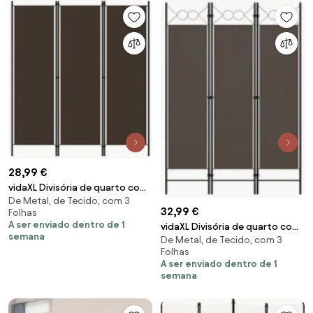
28,99 €
vidaXL Divisória de quarto com
De Metal, de Tecido, com 3
3 painéis 150x180 cm castanho
32,99 €
Folhas
A ser enviado dentro de 1
vidaXL Divisória de quarto com
semana
De Metal, de Tecido, com 3
3 painéis 120x180 cm antracite
Folhas
A ser enviado dentro de 1
semana