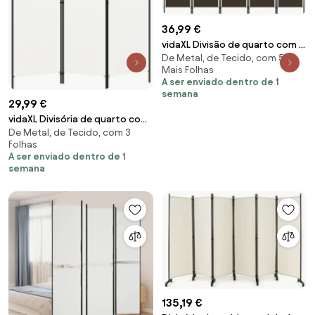
36,99 €
vidaXL Divisão de quarto com 5
De Metal, de Tecido, com 5 ou
painéis 250x180 cm castanho
Mais Folhas
A ser enviado dentro de 1
semana
29,99 €
vidaXL Divisória de quarto com
De Metal, de Tecido, com 3
3 painéis 150x180 cm branco
Folhas
A ser enviado dentro de 1
semana
135,19 €