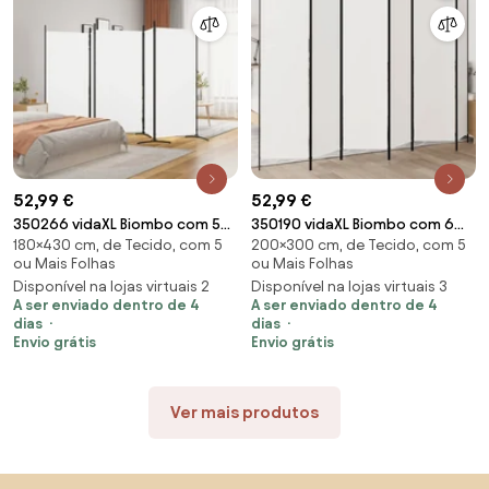
52,99 €
52,99 €
350266 vidaXL Biombo com 5
350190 vidaXL Biombo com 6
180×430 cm, de Tecido, com 5
200×300 cm, de Tecido, com 5
painéis 433x180 cm tecido
painéis 300x200 cm tecido
ou Mais Folhas
ou Mais Folhas
branco
branco
Disponível na lojas virtuais 2
Disponível na lojas virtuais 3
A ser enviado dentro de 4
A ser enviado dentro de 4
dias
dias
Envio grátis
Envio grátis
Ver mais produtos
Saltar para o topo