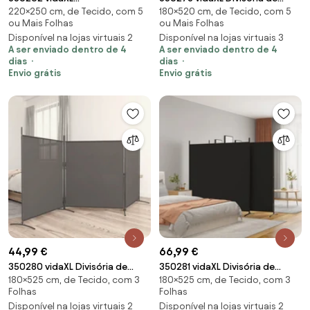
220×250 cm, de Tecido, com 5
180×520 cm, de Tecido, com 5
Divisória/biombo com 5 painéis
quarto com 6 painéis 520x180
ou Mais Folhas
ou Mais Folhas
250x220 cm tecido branco
cm tecido preto
Disponível na lojas virtuais 2
Disponível na lojas virtuais 3
A ser enviado dentro de 4
A ser enviado dentro de 4
dias
dias
Envio grátis
Envio grátis
44,99 €
66,99 €
350280 vidaXL Divisória de
350281 vidaXL Divisória de
180×525 cm, de Tecido, com 3
180×525 cm, de Tecido, com 3
quarto com 3 painéis 525x180
quarto com 3 painéis 525 x 180
Folhas
Folhas
cm tecido antracite
cm tecido preto
Disponível na lojas virtuais 2
Disponível na lojas virtuais 2