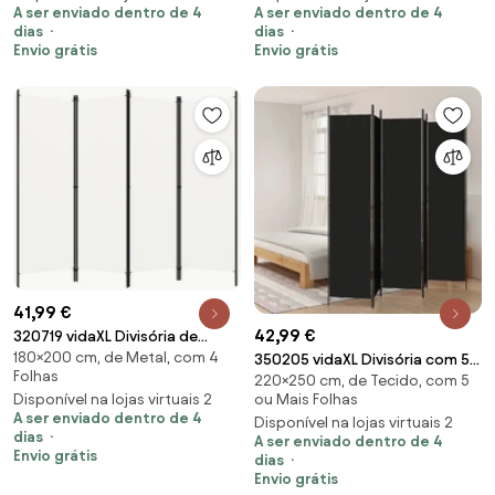
A ser enviado dentro de 4
A ser enviado dentro de 4
dias
dias
Envio grátis
Envio grátis
41,99 €
42,99 €
320719 vidaXL Divisória de
180×200 cm, de Metal, com 4
quarto com 4 painéis 200x180
350205 vidaXL Divisória com 5
Folhas
220×250 cm, de Tecido, com 5
cm branco
painéis 250x220 cm tecido
ou Mais Folhas
Disponível na lojas virtuais 2
preto
A ser enviado dentro de 4
Disponível na lojas virtuais 2
dias
A ser enviado dentro de 4
Envio grátis
dias
Envio grátis