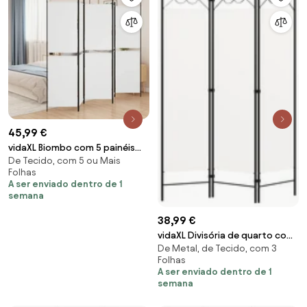
45,99 €
vidaXL Biombo com 5 painéis
De Tecido, com 5 ou Mais
250x200 cm tecido branco
Folhas
A ser enviado dentro de 1
semana
38,99 €
vidaXL Divisória de quarto com
De Metal, de Tecido, com 3
3 painéis 120x180 cm branco
Folhas
A ser enviado dentro de 1
semana