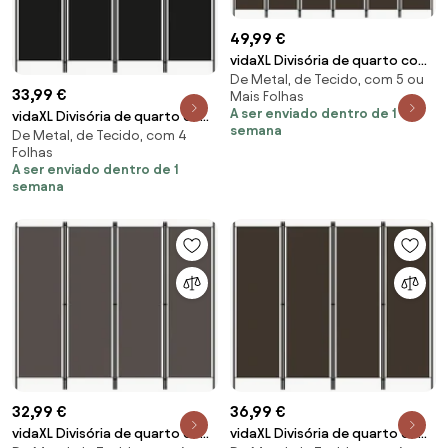
49,99 €
vidaXL Divisória de quarto com
De Metal, de Tecido, com 5 ou
6 painéis 300x180 cm castanho
33,99 €
Mais Folhas
A ser enviado dentro de 1
vidaXL Divisória de quarto com
semana
De Metal, de Tecido, com 4
4 painéis 200x180 cm preto
Folhas
A ser enviado dentro de 1
semana
32,99 €
36,99 €
vidaXL Divisória de quarto com
vidaXL Divisória de quarto com