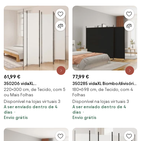
61,99 €
77,99 €
350206 vidaXL
350285 vidaXL Biombo/divisória
220×300 cm, de Tecido, com 5
180×698 cm, de Tecido, com 4
Divisória/biombo com 6 painéis
com 4 painéis 698x180 cm
ou Mais Folhas
Folhas
300x220 cm tecido branco
tecido preto
Disponível na lojas virtuais 3
Disponível na lojas virtuais 3
A ser enviado dentro de 4
A ser enviado dentro de 4
dias
dias
Envio grátis
Envio grátis