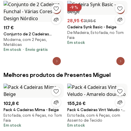
-9 %
28,95 €
31,95 €
Cadeira Synk Basic - Beige
117 €
De Madeira, Estofada, no Tom
Conjunto de 2 Cadeiras
Faia
Moderna, com 2 Peças,
Funchal - Várias Cores - Design
Em stock
Metálicas
Nórdico
Em stock
Envio grátis
Melhores produtos de Presentes Miguel
102,8 €
155,26 €
Pack 4 Cadeiras Mima - Beige
Pack 4 Cadeiras Vint Veludo -
Estofada, com 4 Peças, no Tom
Estofada, com 4 Peças, com
Amarelo dourado
Faia
Assento de Tecido
Em stock
Em stock