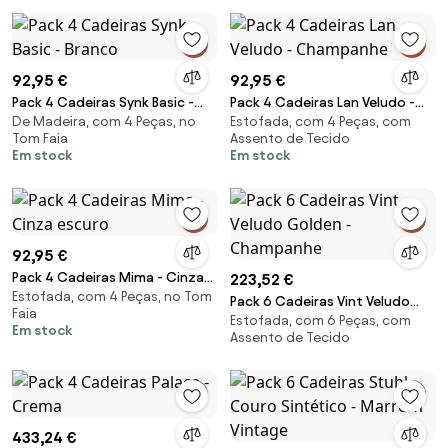
92,95 €
92,95 €
Pack 4 Cadeiras Synk Basic -
Pack 4 Cadeiras Lan Veludo -
De Madeira, com 4 Peças, no
Estofada, com 4 Peças, com
Branco
Champanhe
Tom Faia
Assento de Tecido
Em stock
Em stock
92,95 €
Pack 4 Cadeiras Mima - Cinza
223,52 €
Estofada, com 4 Peças, no Tom
escuro
Pack 6 Cadeiras Vint Veludo
Faia
Estofada, com 6 Peças, com
Golden - Champanhe
Em stock
Assento de Tecido
433,24 €