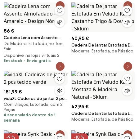
56 €
Cadeira Lena com Assento
40,95 €
De Madeira, Estofada, no Tom
Almofadado - Amarelo - Design
Cadeira De Jantar Estofada Em
Faia
Nórdico
Moderna, Estofada, de Plástico
Veludo Kana Castanho Trigo &
Disponível na lojas virtuais 2
Dourado - Sklum
Em stock
Envio grátis
181,99 €
vidaXL Cadeiras de jantar 2 pcs
Com Braços, Estofada, com 2
tecido verde
42,95 €
Peças
Cadeira De Jantar Estofada Em
A ser enviado dentro de 1
Moderna, Estofada, de Plástico
Veludo Kana Mostaza &
semana
Madeira Natural - Sklum
-9 %
-10 %