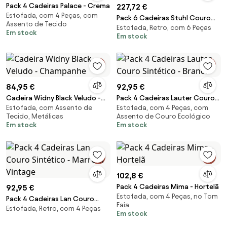
Pack 4 Cadeiras Palace - Crema
227,72 €
Estofada, com 4 Peças, com
Pack 6 Cadeiras Stuhl Couro
Assento de Tecido
Estofada, Retro, com 6 Peças
Sintético - Marrom Vintage
Em stock
Em stock
84,95 €
92,95 €
Cadeira Widny Black Veludo -
Pack 4 Cadeiras Lauter Couro
Estofada, com Assento de
Estofada, com 4 Peças, com
Champanhe
Sintético - Branco
Tecido, Metálicas
Assento de Couro Ecológico
Em stock
Em stock
102,8 €
Pack 4 Cadeiras Mima - Hortelã
92,95 €
Estofada, com 4 Peças, no Tom
Pack 4 Cadeiras Lan Couro
Faia
Estofada, Retro, com 4 Peças
Sintético - Marrom Vintage
Em stock