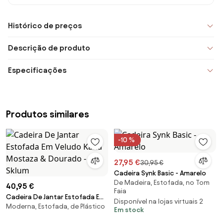
Histórico de preços
Descrição de produto
Especificações
Produtos similares
-10 %
27,95 €
30,95 €
Cadeira Synk Basic - Amarelo
De Madeira, Estofada, no Tom
40,95 €
Faia
Cadeira De Jantar Estofada Em
Disponível na lojas virtuais 2
Moderna, Estofada, de Plástico
Veludo Kana Mostaza &
Em stock
Dourado - Sklum