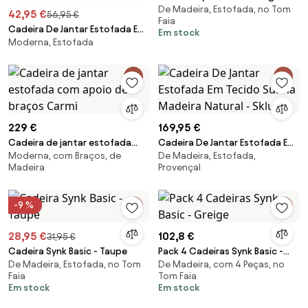
De Madeira, Estofada, no Tom
42,95 €
56,95 €
Faia
Cadeira De Jantar Estofada E
Em stock
Moderna, Estofada
Em Aço Kana Madeira Natural &
Tecido Castanho Areia - Sklum
229 €
169,95 €
Cadeira de jantar estofada
Cadeira De Jantar Estofada Em
Moderna, com Braços, de
De Madeira, Estofada,
com apoio de braços Carmi
Tecido Sunna Madeira Natural -
Madeira
Provençal
Sklum
-9 %
28,95 €
102,8 €
31,95 €
Cadeira Synk Basic - Taupe
Pack 4 Cadeiras Synk Basic -
De Madeira, Estofada, no Tom
De Madeira, com 4 Peças, no
Greige
Faia
Tom Faia
Em stock
Em stock