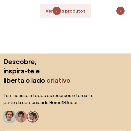
Ver mais produtos
Saltar para o topo
Descobre,
inspira-te e
liberta o lado
criativo
Tem acesso a todos os recursos e torna-te
parte da comunidade Home&Decor.