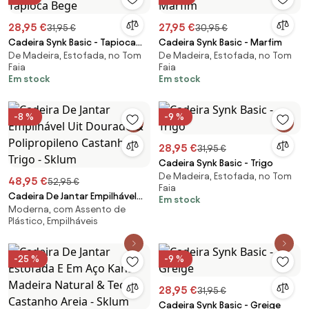
28,95 €
27,95 €
31,95 €
30,95 €
Cadeira Synk Basic - Tapioca
Cadeira Synk Basic - Marfim
De Madeira, Estofada, no Tom
De Madeira, Estofada, no Tom
Bege
Faia
Faia
Em stock
Em stock
-8 %
-9 %
28,95 €
31,95 €
Cadeira Synk Basic - Trigo
De Madeira, Estofada, no Tom
48,95 €
52,95 €
Faia
Cadeira De Jantar Empilhável
Em stock
Moderna, com Assento de
Uit Dourado & Polipropileno
Plástico, Empilháveis
Castanho Trigo - Sklum
-25 %
-9 %
28,95 €
31,95 €
Cadeira Synk Basic - Greige