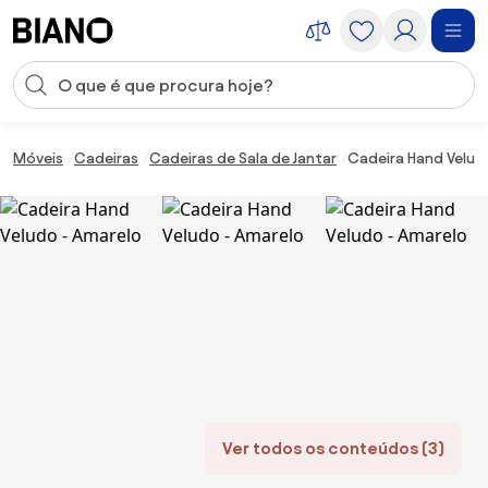
Saltar para o conteúdo
Entrada de pesquisa
Saltar para o rodapé
Móveis
Cadeiras
Cadeiras de Sala de Jantar
Cadeira Hand Velud
Ver todos os conteúdos (3)