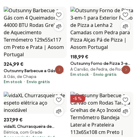
Portugal
110x50x100cm Preto | Aosom
Portugal
118,99 €
Outsunny Forno de Pizza 3-em-
324,99 €
A Carvão, de Pedra, de Piso
1 para Exterior Forno de Pizza a
Outsunny Barbecue a Gás com
Em stock
Envio grátis
Lenha 2 Camadas com Pedra
A Gás, de Chapa
4 Queimadores 44000 BTU
Em stock
Envio grátis
para Pizza Alças Pá de Pizza |
Rodas Grelha de Aquecimento
Aosom Portugal
Termómetro 129x55x117 cm
Preto e Prata | Aosom Portugal
-5 %
237,99 €
vidaXL Churrasqueira de
Elétrica, com Grade
espeto elétrica aço inoxidável