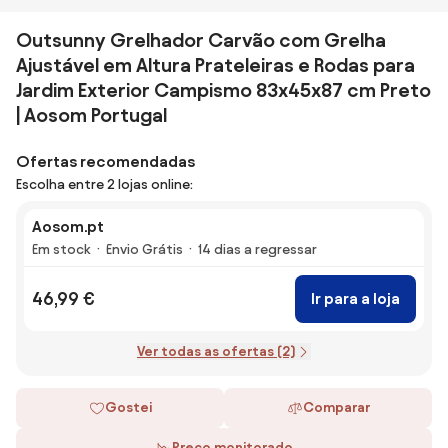
Outsunny Grelhador Carvão com Grelha
Ajustável em Altura Prateleiras e Rodas para
Jardim Exterior Campismo 83x45x87 cm Preto
| Aosom Portugal
Ofertas recomendadas
Escolha entre 2 lojas online:
Aosom.pt
Em stock
Envio Grátis
14 dias a regressar
46,99 €
Ir para a loja
Ver todas as ofertas (2)
Gostei
Comparar
Preço monitorado