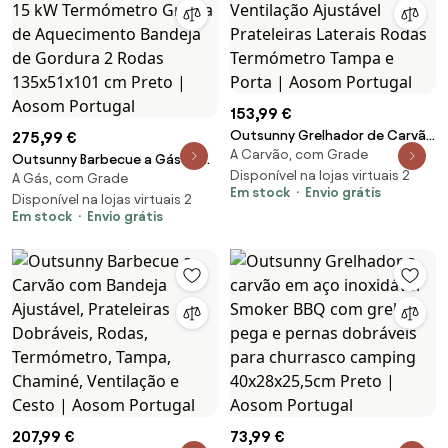
153,99 €
Outsunny Grelhador de Carvão
275,99 €
A Carvão, com Grade
com Bandeja e Ventilação
Outsunny Barbecue a Gás com
Ajustável Prateleiras Laterais
Disponível na lojas virtuais 2
A Gás, com Grade
6 Queimadores 15 kW
Em stock
Envio grátis
Rodas Termómetro Tampa e
Termómetro Grelha de
Disponível na lojas virtuais 2
Porta | Aosom Portugal
Em stock
Envio grátis
Aquecimento Bandeja de
Gordura 2 Rodas 135x51x101 cm
Preto | Aosom Portugal
207,99 €
73,99 €