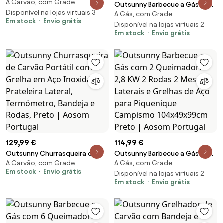
A Carvão, com Grade
com Rodas Portátil com Grelha
Outsunny Barbecue a Gás com
Ajustável em Altura para
Disponível na lojas virtuais 3
A Gás, com Grade
3+1 Queimadores 11,6 kW 2
Em stock
Envio grátis
Piquenique Campismo
Mesas Laterais Armário de 2
Disponível na lojas virtuais 2
103x47x95 cm Preto | Aosom
Em stock
Envio grátis
Portas Termômetro e 2 Rodas
Portugal
110x50x100cm Preto | Aosom
Portugal
129,99 €
114,99 €
Outsunny Churrasqueira de
Outsunny Barbecue a Gás com
A Carvão, com Grade
A Gás, com Grade
Carvão Portátil com Grelha em
2 Queimadores 2,8 KW 2 Rodas
Em stock
Envio grátis
Aço Inoxidável, Prateleira
2 Mesas Laterais e Grelhas de
Disponível na lojas virtuais 2
Em stock
Envio grátis
Lateral, Termómetro, Bandeja e
Aço para Piquenique Campismo
Rodas, Preto | Aosom Portugal
104x49x99cm Preto | Aosom
Portugal