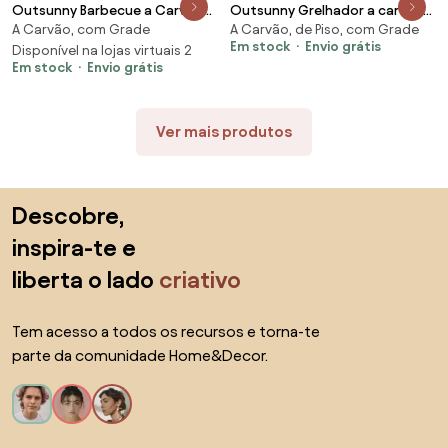
Outsunny Barbecue a Carvão
Outsunny Grelhador a carvão
A Carvão, com Grade
A Carvão, de Piso, com Grade
com Bandeja Ajustável,
em aço inoxidável Smoker BBQ
Em stock
Envio grátis
Prateleiras Dobráveis, Rodas,
Disponível na lojas virtuais 2
com grelha, pega e pernas
Em stock
Envio grátis
Termómetro, Tampa, Chaminé,
dobráveis para churrasco
Ventilação e Cesto | Aosom
camping 40x28x25,5cm Preto |
Portugal
Aosom Portugal
Ver mais produtos
Saltar para o topo
Descobre,
inspira-te e
liberta o lado
criativo
Tem acesso a todos os recursos e torna-te
parte da comunidade Home&Decor.