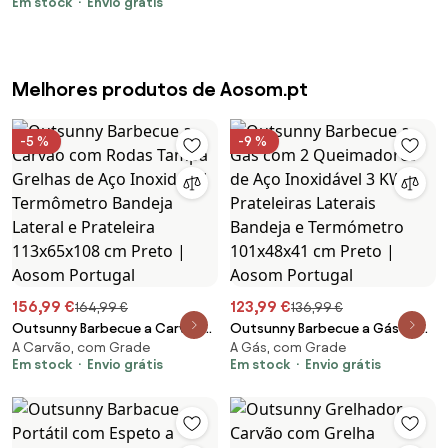
Em stock
Envio grátis
ou de Pé 61x47x88 cm Preto |
Aosom Portugal
Melhores produtos de Aosom.pt
-5 %
-9 %
156,99 €
123,99 €
164,99 €
136,99 €
Outsunny Barbecue a Carvão
Outsunny Barbecue a Gás com
A Carvão, com Grade
A Gás, com Grade
com Rodas Tampa Grelhas de
2 Queimadores de Aço
Em stock
Envio grátis
Em stock
Envio grátis
Aço Inoxidável Termômetro
Inoxidável 3 KW Prateleiras
Bandeja Lateral e Prateleira
Laterais Bandeja e Termómetro
113x65x108 cm Preto | Aosom
101x48x41 cm Preto | Aosom
Portugal
Portugal