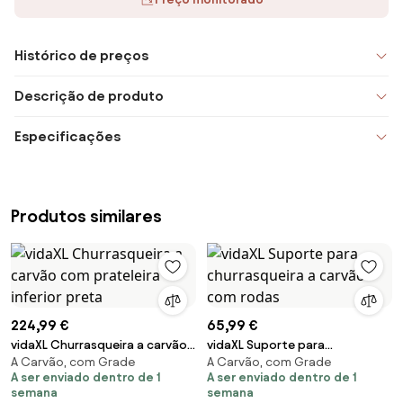
Histórico de preços
Descrição de produto
Especificações
Produtos similares
224,99 €
65,99 €
vidaXL Churrasqueira a carvão
vidaXL Suporte para
A Carvão, com Grade
A Carvão, com Grade
com prateleira inferior preta
churrasqueira a carvão com
A ser enviado dentro de 1
A ser enviado dentro de 1
rodas
semana
semana