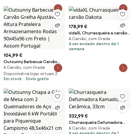
178,99 €
vidaXL Churrasqueira a carvão
A Carvão, com Grade
Dakota
A ser enviado dentro de 1
semana
104,99 €
Outsunny Barbecue Carvão
A Carvão, com Grade
Grelha Ajustável Altura
Prateleira Armazenamento
Disponível na lojas virtuais 2
Em stock
Envio grátis
Rodas 90x45x96 cm Preto |
Aosom Portugal
332,99 €
Churrasqueira Defumadora
A Carvão, com Grade
Kamado, de Cerâmica, 33cm
A ser enviado dentro de 1