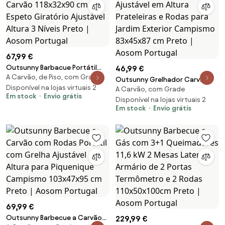
67,99 €
Outsunny Barbacue Portátil
46,99 €
A Carvão, de Piso, com Grade
com Espeto a Carvão 118x32x90
Outsunny Grelhador Carvão
cm Espeto Giratório Ajustável
Disponível na lojas virtuais 2
A Carvão, com Grade
com Grelha Ajustável em Altura
Em stock
Envio grátis
Altura 3 Níveis Preto | Aosom
Prateleiras e Rodas para Jardim
Disponível na lojas virtuais 2
Portugal
Em stock
Envio grátis
Exterior Campismo 83x45x87
cm Preto | Aosom Portugal
69,99 €
Outsunny Barbecue a Carvão
229,99 €