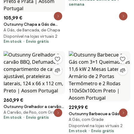
semana
105,99 €
Outsunny Chapa a Gás de
A Gás, de Bancada, de Chapa
Mesa com 2 Queimadores de
Aço Inoxidável 6 kW Portátil
Disponível na lojas virtuais 2
Em stock
Envio grátis
para Piquenique Campismo
48,5x46x21 cm Preto e Prata |
Aosom Portugal
260,99 €
Outsunny Grelhador a carvão
229,99 €
A Carvão, de Piso, com Grade
BBQ, Defumador,
Outsunny Barbecue a Gás com
Em stock
Envio grátis
compartimento de carvão
A Gás, com Grade
3+1 Queimadores 11,6 kW 2
ajustável, prateleiras laterais,
Mesas Laterais Armário de 2
Disponível na lojas virtuais 2
124 x 66 x 112 cm, Preto | Aosom
Em stock
Envio grátis
Portas Termômetro e 2 Rodas