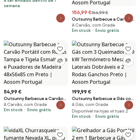
A ser enviado dentro de 1
semana
156,99 €
164,99 €
Outsunny Barbecue a Carvão
A Carvão, com Grade
com Rodas Tampa Grelhas de
Em stock
Envio grátis
Aço Inoxidável Termômetro
Bandeja Lateral e Prateleira
113x65x108 cm Preto | Aosom
Portugal
54,99 €
199,99 €
Outsunny Barbecue a Carvão
Outsunny Barbecue a Gás com
A Carvão, com Grade
A Gás, com Grade
Portátil com Rodas Tampa e
3 Queimadores 9 kW
Em stock
Envio grátis
Tigela Esmaltadas e Puxadores
Termómetro Mesas Laterais
Disponível na lojas virtuais 2
Em stock
Envio grátis
de Madeira 48x56x85 cm Preto
Dobráveis e 2 Rodas Ganchos
| Aosom Portugal
Preto | Aosom Portugal