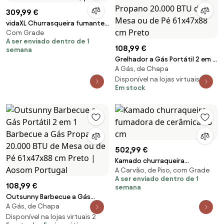
309,99 €
vidaXL Churrasqueira fumante
Com Grade
Nevada XL, preto
A ser enviado dentro de 1
108,99 €
semana
Grelhador a Gás Portátil 2 em 1
A Gás, de Chapa
Barbecue a Gás Propano
20.000 BTU de Mesa ou de Pé
Disponível na lojas virtuais 2
Em stock
61x47x88 cm Preto
502,99 €
Kamado churraqueira
A Carvão, de Piso, com Grade
fumadora de cerâmica 33 cm
A ser enviado dentro de 1
108,99 €
semana
Outsunny Barbecue a Gás
A Gás, de Chapa
Portátil 2 em 1 Barbecue a Gás
Propano 20.000 BTU de Mesa
Disponível na lojas virtuais 2