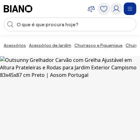
Saltar para o conteúdo
Entrada de pesquisa
Saltar para o rodapé
Acessórios
Acessórios de Jardim
Churrasco e Piquenique
Churra