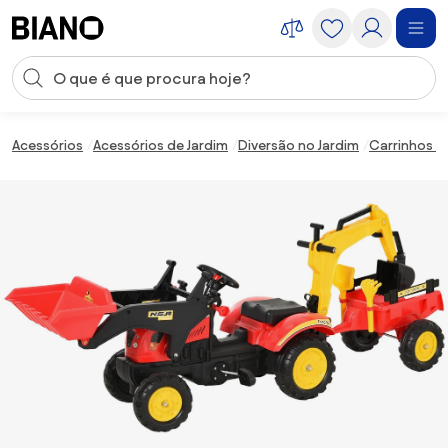
Saltar para o conteúdo
Entrada de pesquisa
Saltar para o rodapé
Acessórios
Acessórios de Jardim
Diversão no Jardim
Carrinhos e 