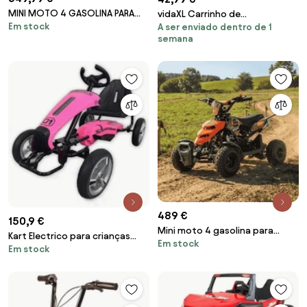
MINI MOTO 4 GASOLINA PARA
vidaXL Carrinho de
Em stock
CRIANÇAS 49cc Roan Ratte R6
A ser enviado dentro de 1
passeio/andador vermelho
semana
4.5cv VERMELHA
489 €
150,9 €
Mini moto 4 gasolina para
Kart Electrico para crianças
Em stock
crianças 49cc Raptor R4
Em stock
Dongma 12V Rosa
Laranja