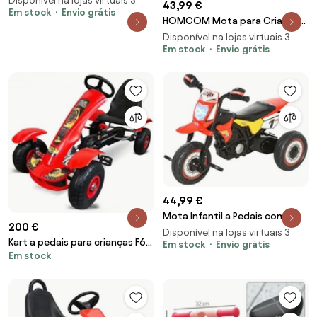
Disponível na lojas virtuais 3
43,99 €
Em stock
Envio grátis
HOMCOM Mota para Crianças
acima de 18 Meses Mota a
Disponível na lojas virtuais 3
Pedais para Crianças com 3
Em stock
Envio grátis
Rodas Luzes e Sons Realistas
71x40x51 cm Vermelho | Aosom
Portugal
44,99 €
Mota Infantil a Pedais com
200 €
Luzes e Sons – 71x40x51 cm –
Disponível na lojas virtuais 3
Kart a pedais para crianças F618
Vermelha
Em stock
Envio grátis
Em stock
Vermelho