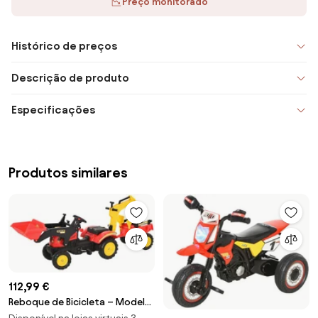
Preço monitorado
Histórico de preços
Descrição de produto
Especificações
Produtos similares
112,99 €
Reboque de Bicicleta – Modelo
Reykjavik – 179x42x59 – Preto