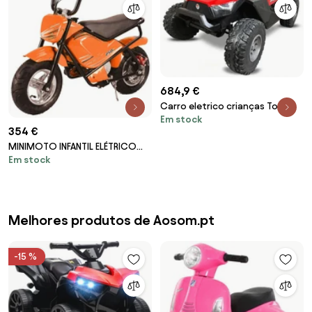
684,9 €
Carro eletrico crianças Todo
Em stock
terreno Clash 24V MP4
354 €
Vermelho 2.4G
MINIMOTO INFANTIL ELÉTRICO
Em stock
MTR MALCOR 250W LARANJA
Melhores produtos de Aosom.pt
-15 %