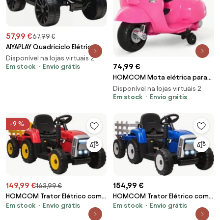
57,99 €
67,99 €
AIYAPLAY Quadriciclo Elétrico
para Crianças 6 V Quadriciclo
Disponível na lojas virtuais 2
74,99 €
para Crianças com Velocidade
Em stock
Envio grátis
até 3 km/h Faróis e Música
HOMCOM Mota elétrica para
70x42x45 cm Vermelho | Aosom
crianças acima de 18 meses
Disponível na lojas virtuais 2
Portugal
com licença faróis buzina e 4
Em stock
Envio grátis
rodas 66,5x38x52 cm Rosa
-9 %
149,99 €
154,99 €
163,99 €
HOMCOM Trator Elétrico com
HOMCOM Trator Elétrico com
Em stock
Envio grátis
Em stock
Envio grátis
Reboque Amovível com
Reboque Amovível com
Controlo Remoto Música MP3
Controlo Remoto Música MP3