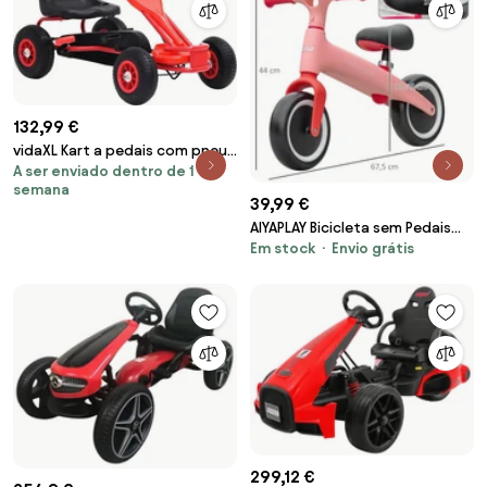
132,99 €
vidaXL Kart a pedais com pneus
A ser enviado dentro de 1
pneumáticos vermelho
semana
39,99 €
AIYAPLAY Bicicleta sem Pedais
Em stock
Envio grátis
para Crianças de 18-36 Meses
Bicicleta d
299,12 €