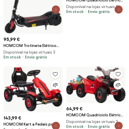
HOMCOM Quadriciclo Elétrico
para Crianças com Reboque
Disponível na lojas virtuais 3
Bateria 6V de 18-36 Meses com
Em stock
Envio grátis
Velocidade 2,5 km/h
106x41,5x48,5 cm Verde |
Aosom Portugal
95,99 €
HOMCOM Trotinete Elétrico
Dobrável para Crianças de 7-14
Disponível na lojas virtuais 3
anos Suporta até 50kg com
Em stock
Envio grátis
Altura Ajustável 75x36x82-
93cm Preto | Aosom Portugal
64,99 €
HOMCOM Quadriciclo Elétrico
143,99 €
para Crianças com Reboque
Disponível na lojas virtuais 3
HOMCOM Kart a Pedais para
Bateria 6V de 18-36 Meses com
Em stock
Envio grátis