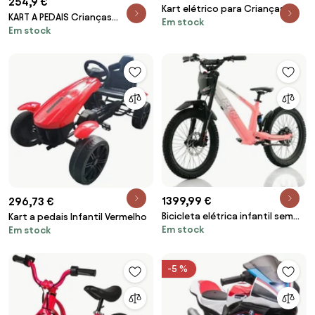
254,9 €
Kart elétrico para Crianças 3
KART A PEDAIS Crianças
Em stock
Rodas 12V XR-1 Rodas Espuma
Em stock
MERCEDES Vermelho
EVA Vermelho
1399,99 €
296,73 €
Bicicleta elétrica infantil sem
Kart a pedais Infantil Vermelho
Em stock
pedais 750W 20" 36V 7.5Ah RXF
Em stock
EVO-RACING Rosa/Branco
-5 %