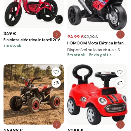
349 €
94,99 €
99,99 €
Bicicleta eléctrica Infantil 20V
HOMCOM Mota Elétrica Infantil
Em stock
4AH DART 7 - 4 a 7 anos
BMW HP4 pcom Música USB
Disponível na lojas virtuais 3
Vermelha
Velocidade 2,5km/h Avance e
Em stock
Envio grátis
Retrocesso 82,5x42x54cm
Vermelha | Aosom Portugal
549,99 €
42,99 €