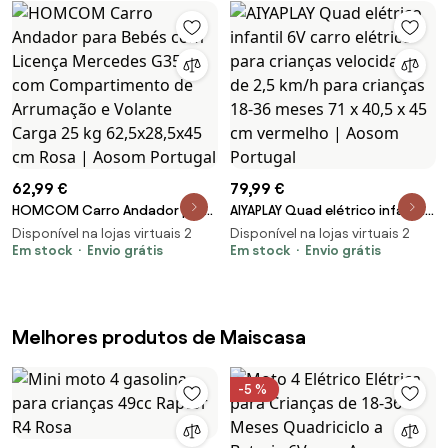
interior e no exterior, verme
62,99 €
79,99 €
HOMCOM Carro Andador para
AIYAPLAY Quad elétrico infantil
Bebés com Licença Mercedes
6V carro elétrico para crianças
Disponível na lojas virtuais 2
Disponível na lojas virtuais 2
G350 com Compartimento de
Em stock
Envio grátis
velocidade de 2,5 km/h para
Em stock
Envio grátis
Arrumação e Volante Carga 25
crianças 18-36 meses 71 x 40,5 x
kg 62,5x28,5x45 cm Rosa |
45 cm vermelho | Aosom
Aosom Portugal
Portugal
Melhores produtos de Maiscasa
-5 %