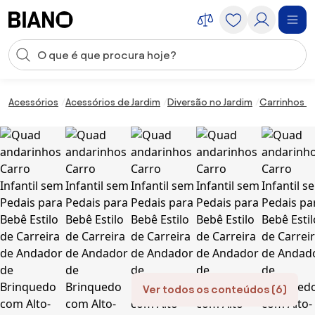
Saltar para o conteúdo
Entrada de pesquisa
Saltar para o rodapé
Acessórios
Acessórios de Jardim
Diversão no Jardim
Carrinhos e 
Ver todos os conteúdos (6)