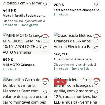
200 €
Kart a pedais para crianças F618
44,99 €
Em stock
Vermelho
Mota Infantil a Pedais com
Luzes e Sons – 71x40x51 cm –
Disponível na lojas virtuais 3
Vermelha
Em stock
Envio grátis
142,99 €
Quadriciclo Elétrico para
899 €
Crianças de 3-5 Anos Veículo
Disponível na lojas virtuais 2
MINI MOTO Crianças
Eléctrico a Bat
Em stock
Envio grátis
Em stock
MINICROSS Gasolina 70CC
10/10" APOLLO THUNDER AUTO
Vermelha
-10 %