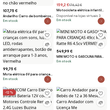
159,2 €
176,42 €
Motocicleta elétrica infantil
107,75 €
com licença da Aprilia, com 2
Disponível na lojas virtuais 3
Andarilho Carro de bombeiros
motores de 12 V, rodas
Em stock
Em stock
infantil Mercedes Benz com
motrizes, luz LED e música -
volante de espaço oculto
vermelha
carro montável com pés no
chão vermelho
549,99 €
MINI MOTO 4 GASOLINA PARA
Em stock
CRIANÇAS 49cc Roan Ratte R6
4.5cv VERMELHA
99,75 €
Mota elétrica 6V para crianças
Em stock
com sons, luzes LED, rodas
antiderrapantes, botão de
arranque para 1-3 anos,
-12 %
Vermelha