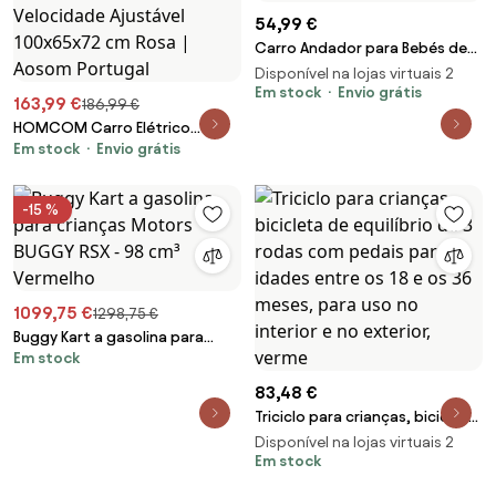
54,99 €
Carro Andador para Bebés de
12 a 36 Meses Carro Andador
Disponível na lojas virtuais 2
com Licença Me
Em stock
Envio grátis
163,99 €
186,99 €
HOMCOM Carro Elétrico
Em stock
Envio grátis
Infantil Bateria 12V com 2
Motores Controle Remoto
2.4G Luzes Buzina Velocidade
-15 %
Ajustável 100x65x72 cm Rosa |
Aosom Portugal
1099,75 €
1298,75 €
Buggy Kart a gasolina para
Em stock
crianças Motors BUGGY RSX -
98 cm³ Vermelho
83,48 €
Triciclo para crianças, bicicleta
de equilíbrio de 3 rodas com
Disponível na lojas virtuais 2
pedais para idades entre os 18
Em stock
e os 36 meses, para uso no