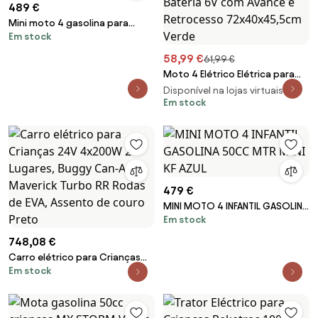
489 €
Mini moto 4 gasolina para
Em stock
crianças 49cc Raptor R4 Rosa
58,99 €
61,99 €
Moto 4 Elétrico Elétrica para
Crianças de 18-36 Meses
Disponível na lojas virtuais 2
Quadriciclo a Bateria 6V com
Em stock
Avance e Retrocesso
72x40x45,5cm Verde
479 €
MINI MOTO 4 INFANTIL GASOLINA
Em stock
50CC MTR MINI KF AZUL
748,08 €
Carro elétrico para Crianças
Em stock
24V 4x200W 2 Lugares, Buggy
Can-Am Maverick Turbo RR
Rodas de EVA, Assento de
couro Preto