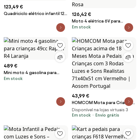
123,49 €
Quadriciclo elétrico infantil 12V
126,42 €
com farol 4 rodas carro
Moto 4 elétrica 6V para
elétrico infantil para crianças a
Em stock
crianças com 4 rodas
partir de 3 anos vermelho
resistentes ao desgaste Buzina
de LED Luz suave Guiador 44 x
66 x 42 cm Rosa
489 €
Mini moto 4 gasolina para
Em stock
crianças 49cc Raptor R4
Laranja
43,99 €
HOMCOM Mota para Crianças
acima de 18 Meses Mota a
Disponível na lojas virtuais 3
Pedais para Crianças com 3
Em stock
Envio grátis
Rodas Luzes e Sons Realistas
71x40x51 cm Vermelho | Aosom
Portugal