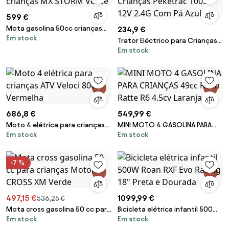
599 €
Mota gasolina 50cc crianças
234,9 €
Em stock
MX STORM Verde
Trator Eléctrico para Crianças
Em stock
Peketrac 1005 12V 2.4G Com Pá
Azul
686,8 €
549,99 €
Moto 4 elétrica para crianças
MINI MOTO 4 GASOLINA PARA
Em stock
Em stock
ATV Veloci 800W Vermelha
CRIANÇAS 49cc Roan Ratte R6
4.5cv Laranja
-7 %
497,15 €
1099,99 €
536,25 €
Mota cross gasolina 50 cc para
Bicicleta elétrica infantil 500W
Em stock
Em stock
crianças Motors CROSS XM
Roan RXF Evo Racing 18" Preta e