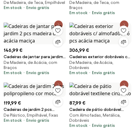
De Madeira, de Teca, Empilhável
De Madeira, de Teca, com
empiháveis 2 pcs madeira teca
madeira de teca maciça
Em stock
Envio grátis
Braços
maciça
Em stock
Envio grátis
146,99 €
306,99 €
Cadeiras de jantar para jardim
Cadeiras exterior dobráveis c/
De Madeira, de Acácia, com
De Madeira, de Acácia,
2 pcs madeira de acácia
almofadões 6 pcs acácia
Braços
Dobráveis
maciça
maciça
Em stock
Envio grátis
Em stock
Envio grátis
119,99 €
87,99 €
Cadeiras de jardim 2 pcs
Cadeira de pátio dobrável
De Plástico, Empilhável, Fixas
Com Almofadas, Metálica,
polipropileno cor moca
textilene cinzento
Em stock
Envio grátis
Dobráveis
Em stock
Envio grátis