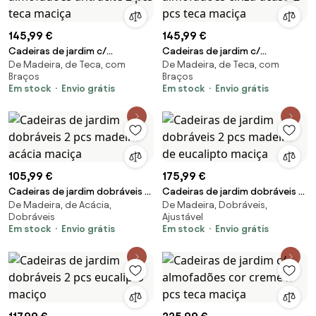
145,99 €
145,99 €
Cadeiras de jardim c/
Cadeiras de jardim c/
De Madeira, de Teca, com
De Madeira, de Teca, com
almofadões antracite 2 pcs
almofadões cinza-acast. 2 pcs
Braços
Braços
teca maciça
teca maciça
Em stock
Envio grátis
Em stock
Envio grátis
105,99 €
175,99 €
Cadeiras de jardim dobráveis 2
Cadeiras de jardim dobráveis 2
De Madeira, de Acácia,
De Madeira, Dobráveis,
pcs madeira acácia maciça
pcs madeira de eucalipto
Dobráveis
Ajustável
maciça
Em stock
Envio grátis
Em stock
Envio grátis