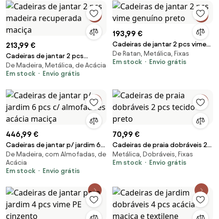
193,99 €
Cadeiras de jantar 2 pcs vime
213,99 €
De Ratan, Metálica, Fixas
genuíno preto
Cadeiras de jantar 2 pcs
Em stock
Envio grátis
De Madeira, Metálica, de Acácia
madeira recuperada maciça
Em stock
Envio grátis
446,99 €
70,99 €
Cadeiras de jantar p/ jardim 6
Cadeiras de praia dobráveis 2
De Madeira, com Almofadas, de
Metálica, Dobráveis, Fixas
pcs c/ almofadões acácia
pcs tecido preto
Acácia
Em stock
Envio grátis
maciça
Em stock
Envio grátis