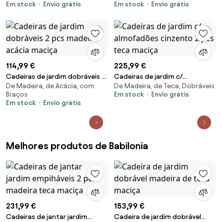
Em stock
Envio grátis
Em stock
Envio grátis
pcs teca maciça
114,99 €
225,99 €
Cadeiras de jardim dobráveis 2
Cadeiras de jardim c/
De Madeira, de Acácia, com
De Madeira, de Teca, Dobráveis
pcs madeira acácia maciça
almofadões cinzento 2 pcs
Braços
Em stock
Envio grátis
teca maciça
Em stock
Envio grátis
Melhores produtos de Babilonia
231,99 €
153,99 €
Cadeiras de jantar jardim
Cadeira de jardim dobrável