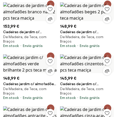
153,99 €
148,99 €
Cadeiras de jardim c/
Cadeiras de jardim c/
De Madeira, de Teca, com
De Madeira, de Teca, com
almofadões branco nata 2 pcs
almofadões beges 2 pcs teca
Braços
Braços
teca maciça
maciça
Em stock
Envio grátis
Em stock
Envio grátis
148,99 €
145,99 €
Cadeiras jardim c/ almofadões
Cadeiras de jardim c/
De Madeira, de Teca, com
De Madeira, de Teca, com
verde brilhante 2 pcs teca
almofadões cinzentos 2 pcs
Braços
Braços
maciça
teca maciça
Em stock
Envio grátis
Em stock
Envio grátis