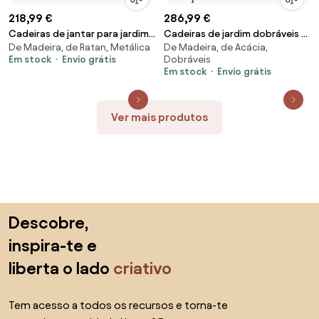
218,99 €
286,99 €
Cadeiras de jantar para jardim
Cadeiras de jardim dobráveis 4
De Madeira, de Ratan, Metálica
De Madeira, de Acácia,
4 pcs vime PE cinzento
pcs acácia maciça e textilene
Em stock
Envio grátis
Dobráveis
Em stock
Envio grátis
Ver mais produtos
Saltar para o topo
Descobre,
inspira-te e
liberta o lado
criativo
Tem acesso a todos os recursos e torna-te