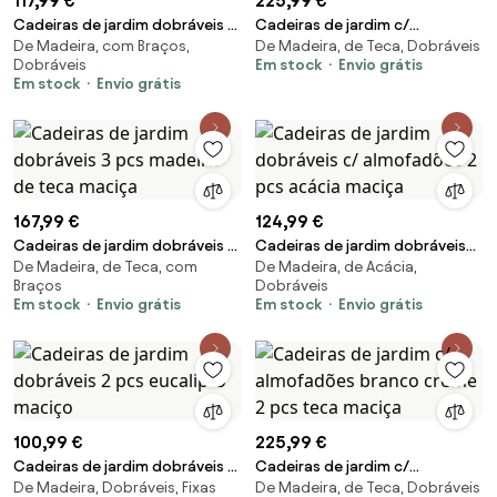
117,99 €
225,99 €
Cadeiras de jardim dobráveis 2
Cadeiras de jardim c/
De Madeira, com Braços,
De Madeira, de Teca, Dobráveis
pcs eucalipto maciço
almofadões cor creme 2 pcs
Dobráveis
Em stock
Envio grátis
teca maciça
Em stock
Envio grátis
167,99 €
124,99 €
Cadeiras de jardim dobráveis 3
Cadeiras de jardim dobráveis
De Madeira, de Teca, com
De Madeira, de Acácia,
pcs madeira de teca maciça
c/ almofadões 2 pcs acácia
Braços
Dobráveis
maciça
Em stock
Envio grátis
Em stock
Envio grátis
100,99 €
225,99 €
Cadeiras de jardim dobráveis 2
Cadeiras de jardim c/
De Madeira, Dobráveis, Fixas
De Madeira, de Teca, Dobráveis
pcs eucalipto maciço
almofadões branco creme 2