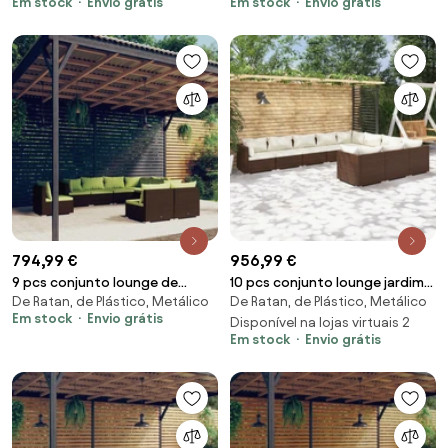
Em stock
Envio grátis
Em stock
Envio grátis
794,99 €
956,99 €
9 pcs conjunto lounge de
10 pcs conjunto lounge jardim
De Ratan, de Plástico, Metálico
De Ratan, de Plástico, Metálico
jardim c/ almofadões vime PE
c/ almofadões vime PE
Em stock
Envio grátis
castanho
castanho
Disponível na lojas virtuais 2
Em stock
Envio grátis