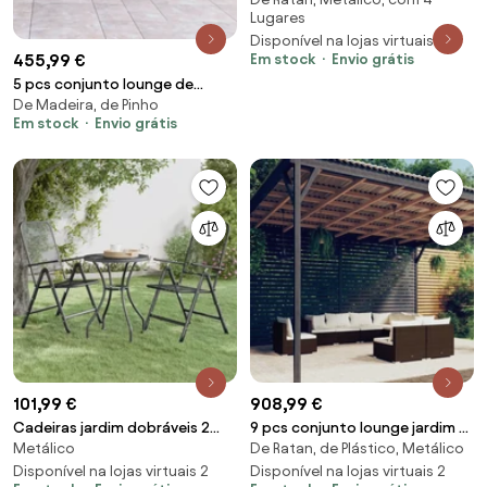
com almofadões vime PE preto
Lugares
Disponível na lojas virtuais 2
Em stock
Envio grátis
455,99 €
5 pcs conjunto lounge de
De Madeira, de Pinho
jardim c/ almofadões pinho
Em stock
Envio grátis
cinza
101,99 €
908,99 €
Cadeiras jardim dobráveis 2
9 pcs conjunto lounge jardim c/
Metálico
De Ratan, de Plástico, Metálico
pcs malha metal expandido
almofadões vime PE castanho
antracite
Disponível na lojas virtuais 2
Disponível na lojas virtuais 2