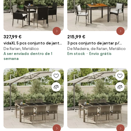
327,99 €
215,99 €
vidaXL 5 pcs conjunto de jantar
3 pcs conjunto de jantar p/
De Ratan, Metálico
De Madeira, de Ratan, Metálico
p/ jardim c/ almofadões vime PE
jardim c/ almofadões vime PE
A ser enviado dentro de 1
Em stock
Envio grátis
preto
preto
semana