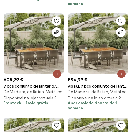
semana
605,99 €
594,99 €
9 pcs conjunto de jantar p/
vidaXL 9 pcs conjunto de jantar
De Madeira, de Ratan, Metálico
De Madeira, de Ratan, Metálico
jardim c/ almofadões vime PE
p/ jardim c/ almofadões vime PE
cinza
Disponível na lojas virtuais 2
cinza
Disponível na lojas virtuais 2
Em stock
Envio grátis
A ser enviado dentro de 1
semana