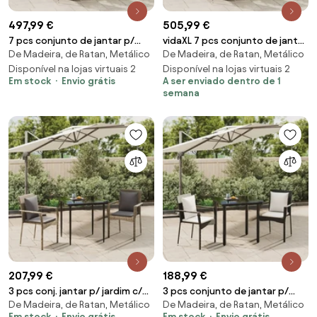
497,99 €
505,99 €
7 pcs conjunto de jantar p/
vidaXL 7 pcs conjunto de jantar
De Madeira, de Ratan, Metálico
De Madeira, de Ratan, Metálico
jardim c/ almofadões vime PE
p/ jardim c/ almofadões vime PE
cinza
Disponível na lojas virtuais 2
cinza
Disponível na lojas virtuais 2
Em stock
Envio grátis
A ser enviado dentro de 1
semana
207,99 €
188,99 €
3 pcs conj. jantar p/ jardim c/
3 pcs conjunto de jantar p/
De Madeira, de Ratan, Metálico
De Madeira, de Ratan, Metálico
almofadões vime PE
jardim c/ almofadões vime PE
Em stock
Envio grátis
Em stock
Envio grátis