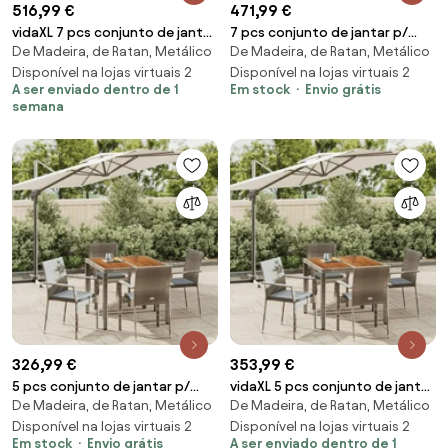
516,99 €
471,99 €
vidaXL 7 pcs conjunto de jantar
7 pcs conjunto de jantar p/
De Madeira, de Ratan, Metálico
De Madeira, de Ratan, Metálico
p/ jardim c/ almofadões vime PE
jardim c/ almofadões vime PE
cinza
Disponível na lojas virtuais 2
cinza
Disponível na lojas virtuais 2
A ser enviado dentro de 1
Em stock
Envio grátis
semana
326,99 €
353,99 €
5 pcs conjunto de jantar p/
vidaXL 5 pcs conjunto de jantar
De Madeira, de Ratan, Metálico
De Madeira, de Ratan, Metálico
jardim c/ almofadões vime PE
p/ jardim c/ almofadões vime PE
cinza
Disponível na lojas virtuais 2
cinza
Disponível na lojas virtuais 2
Em stock
Envio grátis
A ser enviado dentro de 1