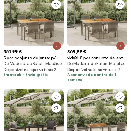
357,99 €
369,99 €
5 pcs conjunto de jantar p/
vidaXL 5 pcs conjunto de jantar
De Madeira, de Ratan, Metálico
De Madeira, de Ratan, Metálico
jardim c/ almofadões vime PE
p/ jardim c/ almofadões vime PE
cinza
Disponível na lojas virtuais 2
cinza
Disponível na lojas virtuais 2
Em stock
Envio grátis
A ser enviado dentro de 1
semana