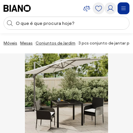
Saltar para o conteúdo
Entrada de pesquisa
Saltar para o rodapé
Móveis
Mesas
Conjuntos de Jardim
3 pcs conjunto de jantar p/