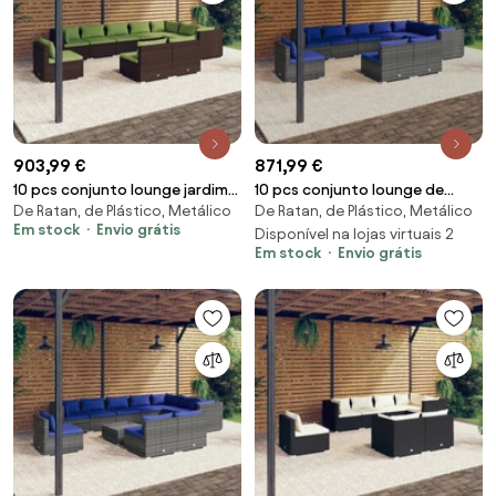
903,99 €
871,99 €
10 pcs conjunto lounge jardim
10 pcs conjunto lounge de
De Ratan, de Plástico, Metálico
De Ratan, de Plástico, Metálico
c/ almofadões vime PE
jardim c/ almofadões vime PE
Em stock
Envio grátis
castanho
cinzento
Disponível na lojas virtuais 2
Em stock
Envio grátis