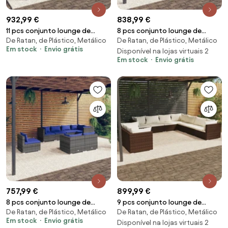
932,99 €
838,99 €
11 pcs conjunto lounge de
8 pcs conjunto lounge de
De Ratan, de Plástico, Metálico
De Ratan, de Plástico, Metálico
jardim c/ almofadões vime PE
jardim c/ almofadões vime PE
Em stock
Envio grátis
cinzento
preto
Disponível na lojas virtuais 2
Em stock
Envio grátis
757,99 €
899,99 €
8 pcs conjunto lounge de
9 pcs conjunto lounge de
De Ratan, de Plástico, Metálico
De Ratan, de Plástico, Metálico
jardim c/ almofadões vime PE
jardim c/ almofadões vime PE
Em stock
Envio grátis
cinzento
castanho
Disponível na lojas virtuais 2