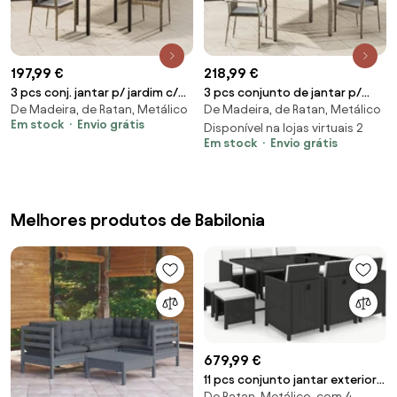
197,99 €
218,99 €
3 pcs conj. jantar p/ jardim c/
3 pcs conjunto de jantar p/
De Madeira, de Ratan, Metálico
De Madeira, de Ratan, Metálico
almofadões vime PE
jardim c/ almofadões vime PE
Em stock
Envio grátis
preto/cinza
cinza
Disponível na lojas virtuais 2
Em stock
Envio grátis
Melhores produtos de Babilonia
679,99 €
11 pcs conjunto jantar exterior
De Ratan, Metálico, com 4