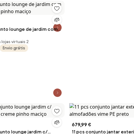
unto lounge de jardim com
s pinho maciço
lojas virtuais 2
Envio grátis
679,99 €
unto lounge jardim c/
11 pcs conjunto jantar exte