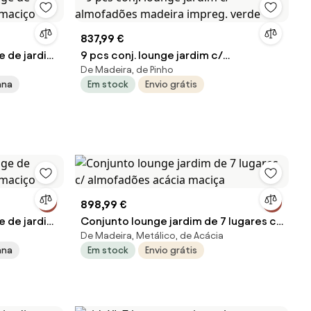
837,99 €
e de jardim
9 pcs conj. lounge jardim c/
De Madeira, de Pinho
o
almofadões madeira impreg. verde
ana
Em stock
Envio grátis
898,99 €
e de jardim
Conjunto lounge jardim de 7 lugares c/
De Madeira, Metálico, de Acácia
o
almofadões acácia maciça
ana
Em stock
Envio grátis