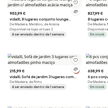
953,99 €
827,99 €
vidaXL 8 lugares conjunto lounge
8 lugares c
De Madeira, Metálico, de Acácia
De Madeira, 
jardim c/ almofadões acácia maciça
almofadõe
Disponível na lojas virtuais 2
Disponível na 
A ser enviado dentro de 1 semana
Em stock
215,99 €
638,99 €
vidaXL Sofá de jardim 3 lugares com
6 pcs conj
De Madeira, de Pinho
De Madeira, 
almofadões pinho maciço
almofadõe
A ser enviado dentro de 1 semana
Em stock