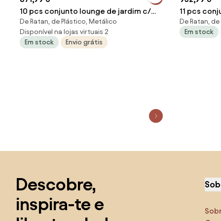
10 pcs conjunto lounge de jardim c/
11 pcs conj
De Ratan, de Plástico, Metálico
De Ratan, de 
almofadões vime PE cinzento
almofadões
Disponível na lojas virtuais 2
Em stock
Em stock
Envio grátis
Saltar para o topo
Descobre,
Sob
inspira-te e
Sob