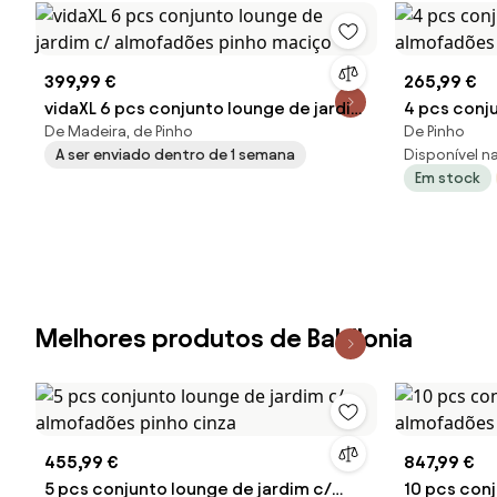
399,99 €
265,99 €
vidaXL 6 pcs conjunto lounge de jardim
4 pcs conj
De Madeira, de Pinho
De Pinho
c/ almofadões pinho maciço
almofadõe
A ser enviado dentro de 1 semana
Disponível na 
Em stock
Melhores produtos de Babilonia
455,99 €
847,99 €
5 pcs conjunto lounge de jardim c/
10 pcs conj