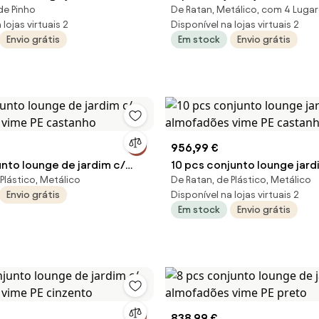
de Pinho
De Ratan, Metálico, com 4 Luga
s creme pinho maciço
almofadões vime PE preto
lojas virtuais 2
Disponível na lojas virtuais 2
Envio grátis
Em stock
Envio grátis
956,99 €
unto lounge de jardim c/
10 pcs conjunto lounge jard
Plástico, Metálico
De Ratan, de Plástico, Metálico
 vime PE castanho
almofadões vime PE castan
Envio grátis
Disponível na lojas virtuais 2
Em stock
Envio grátis
838,99 €