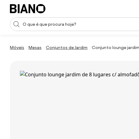
Saltar para o conteúdo
Entrada de pesquisa
Saltar para o rodapé
Móveis
Mesas
Conjuntos de Jardim
Conjunto lounge jardim