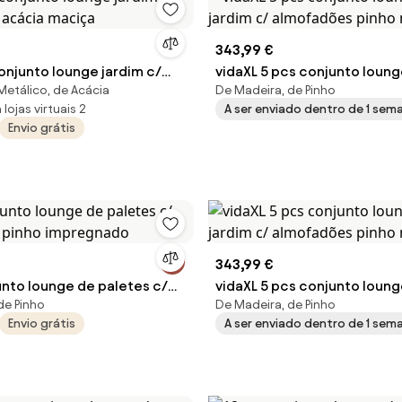
343,99 €
onjunto lounge jardim c/
vidaXL 5 pcs conjunto loung
Metálico, de Acácia
De Madeira, de Pinho
s acácia maciça
c/ almofadões pinho maciç
lojas virtuais 2
A ser enviado dentro de 1 sem
Envio grátis
343,99 €
unto lounge de paletes c/
vidaXL 5 pcs conjunto loung
de Pinho
De Madeira, de Pinho
s pinho impregnado
c/ almofadões pinho maciç
Envio grátis
A ser enviado dentro de 1 sem