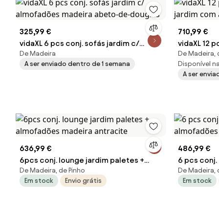
325,99 €
710,99 €
vidaXL 6 pcs conj. sofás jardim c/
vidaXL 12 
De Madeira
De Madeira, 
almofadões madeira abeto-de-
jardim com
A ser enviado dentro de 1 semana
Disponível na 
douglas
A ser envi
636,99 €
486,99 €
6pcs conj. lounge jardim paletes +
6 pcs conj.
De Madeira, de Pinho
De Madeira, 
almofadões madeira antracite
almofadões
Em stock
Envio grátis
Em stock