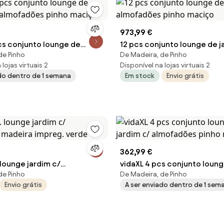
973,99 €
pcs conjunto lounge de
12 pcs conjunto lounge de 
de Pinho
De Madeira, de Pinho
 almofadões pinho maciço
almofadões pinho maciço
lojas virtuais 2
Disponível na lojas virtuais 2
ado dentro de 1 semana
Em stock
Envio grátis
362,99 €
 lounge jardim c/
vidaXL 4 pcs conjunto loung
de Pinho
De Madeira, de Pinho
 madeira impreg. verde
c/ almofadões pinho maciç
Envio grátis
A ser enviado dentro de 1 sem