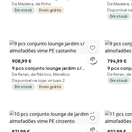
De Madeira, de Pinho
De Madeira, 
almofadões pinho cinza
almofadõe
Em stock
Envio grátis
Disponível na 
Em stock
908,99 €
794,99 €
9 pcs conjunto lounge jardim c/
9 pcs conj
De Ratan, de Plástico, Metálico
De Ratan, de 
almofadões vime PE castanho
almofadões
Disponível na lojas virtuais 2
Em stock
Em stock
Envio grátis
871,99 €
932,99 €