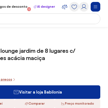
gos de desconto
AI designer
12
lounge jardim de 8 lugares c/
es acácia maciça
e preços
Visitar a loja Babilonia
ei
Comparar
Preço monitorado