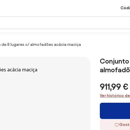
Códi
 de 8 lugares c/ almofadões acácia maciça
Conjunto 
almofadõ
911,99 €
Ver histórico d
Gost