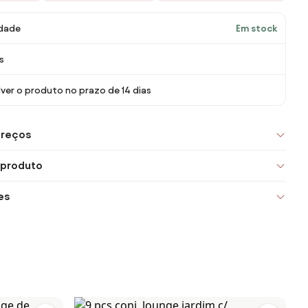
idade
Em stock
s
ver o produto no prazo de 14 dias
preços
 produto
es