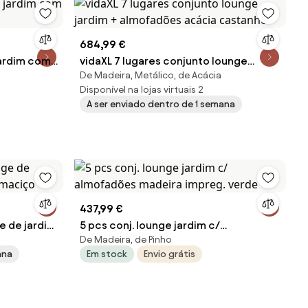
684,99 €
jardim com
vidaXL 7 lugares conjunto lounge
De Madeira, Metálico, de Acácia
jardim + almofadões acácia castanho
Disponível na lojas virtuais 2
A ser enviado dentro de 1 semana
437,99 €
e de jardim
5 pcs conj. lounge jardim c/
De Madeira, de Pinho
o
almofadões madeira impreg. verde
ana
Em stock
Envio grátis