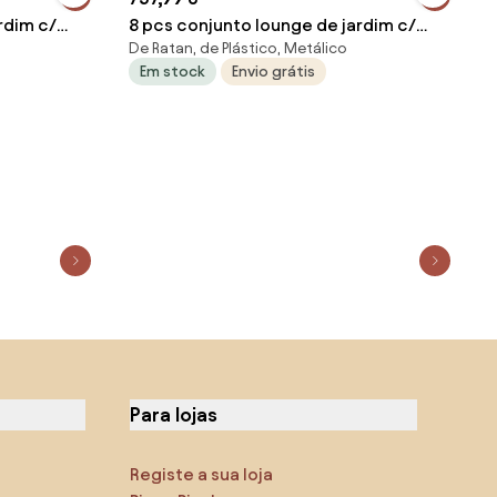
rdim c/
8 pcs conjunto lounge de jardim c/
De Ratan, de Plástico, Metálico
almofadões vime PE cinzento
Em stock
Envio grátis
Para lojas
Registe a sua loja