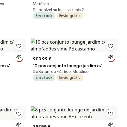
res
Metálico
metal expandido antracite
Disponível na lojas virtuais 2
Em stock
Envio grátis
903,99 €
im c/
10 pcs conjunto lounge jardim c/
De Ratan, de Plástico, Metálico
ho
almofadões vime PE castanho
Em stock
Envio grátis
757,99 €