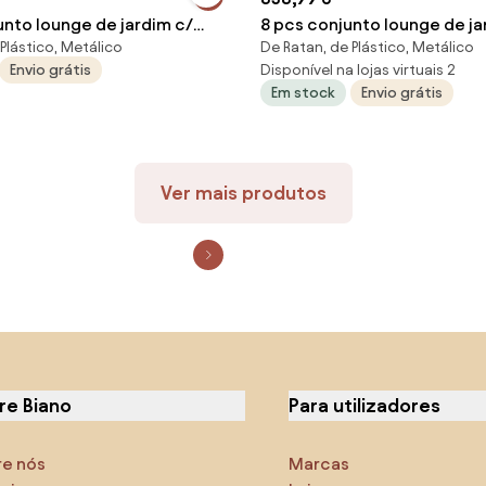
unto lounge de jardim c/
8 pcs conjunto lounge de ja
Plástico, Metálico
De Ratan, de Plástico, Metálico
 vime PE cinzento
almofadões vime PE preto
Envio grátis
Disponível na lojas virtuais 2
Em stock
Envio grátis
Ver mais produtos
re Biano
Para utilizadores
re nós
Marcas