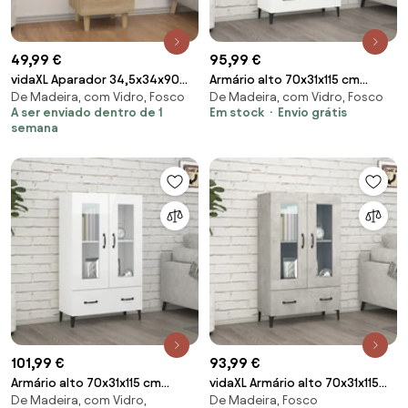
49,99 €
95,99 €
vidaXL Aparador 34,5x34x90
Armário alto 70x31x115 cm
De Madeira, com Vidro, Fosco
De Madeira, com Vidro, Fosco
cm madeira processada cor
madeira processada branco
A ser enviado dentro de 1
Em stock
Envio grátis
carvalho sonoma
semana
101,99 €
93,99 €
Armário alto 70x31x115 cm
vidaXL Armário alto 70x31x115
De Madeira, com Vidro,
De Madeira, Fosco
madeira processada branco
cm madeira processada cinza