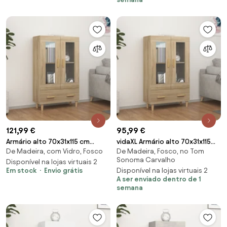
121,99 €
95,99 €
Armário alto 70x31x115 cm
vidaXL Armário alto 70x31x115
De Madeira, com Vidro, Fosco
De Madeira, Fosco, no Tom
madeira processada carvalho
cm madeira processada
Sonoma Carvalho
sonoma
Disponível na lojas virtuais 2
carvalho sonoma
Em stock
Envio grátis
Disponível na lojas virtuais 2
A ser enviado dentro de 1
semana