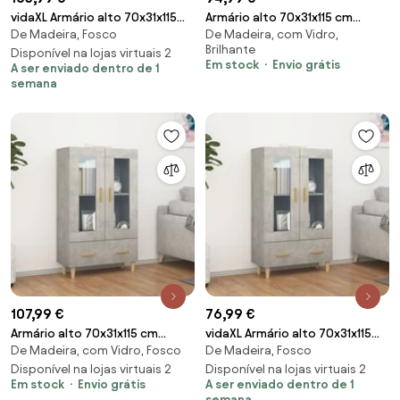
vidaXL Armário alto 70x31x115
Armário alto 70x31x115 cm
De Madeira, Fosco
De Madeira, com Vidro,
cm madeira processada
madeira processada branco
Brilhante
branco
Disponível na lojas virtuais 2
brilhante
Em stock
Envio grátis
A ser enviado dentro de 1
semana
107,99 €
76,99 €
Armário alto 70x31x115 cm
vidaXL Armário alto 70x31x115
De Madeira, com Vidro, Fosco
De Madeira, Fosco
madeira processada cinza
cm madeira processada cinza
cimento
Disponível na lojas virtuais 2
cimento
Disponível na lojas virtuais 2
Em stock
Envio grátis
A ser enviado dentro de 1
semana