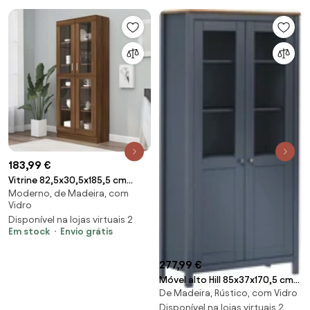
183,99 €
Vitrine 82,5x30,5x185,5 cm
Moderno, de Madeira, com
derivados madeira carvalho
Vidro
castanho
Disponível na lojas virtuais 2
Em stock
Envio grátis
277,99 €
Móvel alto Hill 85x37x170,5 cm
De Madeira, Rústico, com Vidro
pinho maciço cinzento
Disponível na lojas virtuais 2