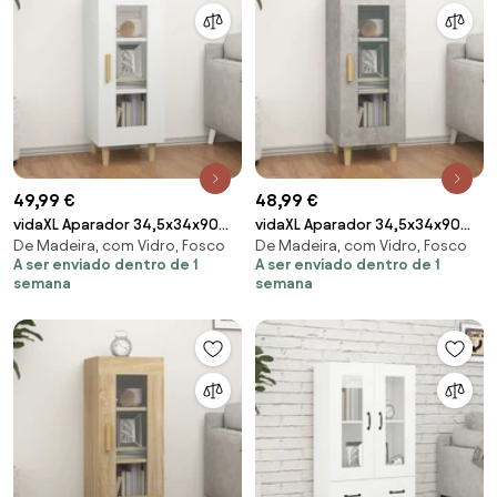
49,99 €
48,99 €
vidaXL Aparador 34,5x34x90
vidaXL Aparador 34,5x34x90
De Madeira, com Vidro, Fosco
De Madeira, com Vidro, Fosco
cm madeira processada
cm madeira processada cinza
A ser enviado dentro de 1
A ser enviado dentro de 1
branco
cimento
semana
semana