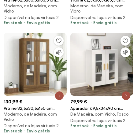
Vitrine 82,5x30,5x185,5 cm
Vitrine 82,5x30,5x185,5 cm
Moderno, de Madeira, com
Moderno, de Madeira, com
derivados madeira cinzento
derivados de madeira carvalho
Vidro
Vidro
sonoma
fumado
Disponível na lojas virtuais 2
Disponível na lojas virtuais 2
Em stock
Envio grátis
Em stock
Envio grátis
130,99 €
79,99 €
Vitrine 82,5x30,5x150 cm
Aparador 69,5x34x90 cm
Moderno, de Madeira, com
De Madeira, com Vidro, Fosco
derivados de madeira carvalho
madeira processada branco
Vidro
castanho
Disponível na lojas virtuais 2
Disponível na lojas virtuais 2
Em stock
Envio grátis
Em stock
Envio grátis