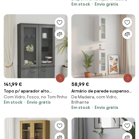
Em stock
Envio grátis
141,99 €
58,99 €
Topo p/ aparador alto
Armário de parede suspenso
Com Vidro, Fosco, no Tom Pinho
De Madeira, com Vidro,
85x35x100 cm pinho maciço
34,5x34x90 cm branco
Em stock
Envio grátis
Brilhante
cinzento-escuro
brilhante
Em stock
Envio grátis