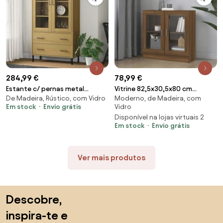
284,99 €
78,99 €
Estante c/ pernas metal
Vitrine 82,5x30,5x80 cm
De Madeira, Rústico, com Vidro
Moderno, de Madeira, com
85x35x172,5 cm madeira OSLO
derivados madeira carvalho
Em stock
Envio grátis
Vidro
castanho
castanho
Disponível na lojas virtuais 2
Em stock
Envio grátis
Ver mais produtos
Saltar para o topo
Descobre,
inspira-te e