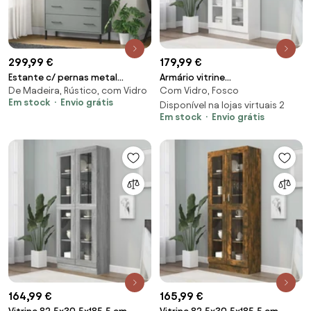
299,99 €
179,99 €
Estante c/ pernas metal
Armário vitrine
De Madeira, Rústico, com Vidro
Com Vidro, Fosco
85x35x172,5 cm madeira OSLO
82,5x30,5x185,5cm
Em stock
Envio grátis
cinzento
contraplacado branco
Disponível na lojas virtuais 2
Em stock
Envio grátis
164,99 €
165,99 €