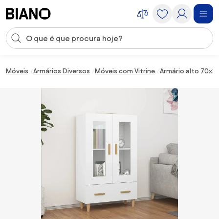
Saltar para o conteúdo
Entrada de pesquisa
Saltar para o rodapé
Móveis
Armários Diversos
Móveis com Vitrine
Armário alto 70x3