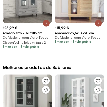
123,99 €
115,99 €
Armário alto 70x31x115 cm
Aparador 69,5x34x90 cm
De Madeira, com Vidro, Fosco
De Madeira, com Vidro, Fosco
madeira processada cinzento
derivados de madeira carvalho
Em stock
Envio grátis
sonoma
Disponível na lojas virtuais 2
sonoma
Em stock
Envio grátis
Melhores produtos de Babilonia