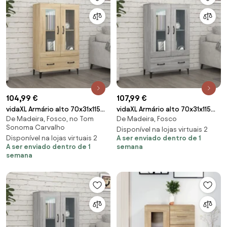
104,99 €
107,99 €
vidaXL Armário alto 70x31x115
vidaXL Armário alto 70x31x115
De Madeira, Fosco, no Tom
De Madeira, Fosco
cm madeira processada
cm madeira processada
Sonoma Carvalho
carvalho sonoma
cinzento sonoma
Disponível na lojas virtuais 2
Disponível na lojas virtuais 2
A ser enviado dentro de 1
A ser enviado dentro de 1
semana
semana