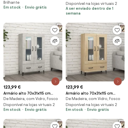
Brilhante
brilhante
cimento
Disponível na lojas virtuais 2
Em stock
Envio grátis
A ser enviado dentro de 1
semana
123,99 €
123,99 €
Armário alto 70x31x115 cm
Armário alto 70x31x115 cm
De Madeira, com Vidro, Fosco
De Madeira, com Vidro, Fosco
madeira processada cinza
madeira processada carvalho
cimento
Disponível na lojas virtuais 2
sonoma
Disponível na lojas virtuais 2
Em stock
Envio grátis
Em stock
Envio grátis