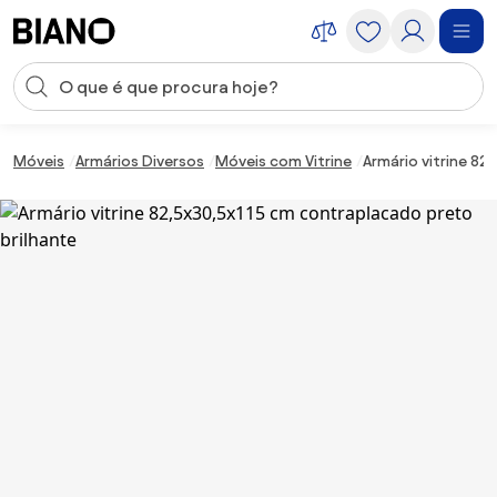
Saltar para o conteúdo
Entrada de pesquisa
Saltar para o rodapé
Móveis
Armários Diversos
Móveis com Vitrine
Armário vitrine 82