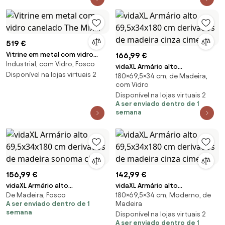
519 €
Vitrine em metal com vidro
166,99 €
Industrial, com Vidro, Fosco
canelado The Mixer
vidaXL Armário alto
Disponível na lojas virtuais 2
180×69,5×34 cm, de Madeira,
69,5x34x180 cm derivados de
com Vidro
madeira cinza cimento
Disponível na lojas virtuais 2
A ser enviado dentro de 1
semana
156,99 €
142,99 €
vidaXL Armário alto
vidaXL Armário alto
De Madeira, Fosco
180×69,5×34 cm, Moderno, de
69,5x34x180 cm derivados de
69,5x34x180 cm derivados de
A ser enviado dentro de 1
Madeira
madeira sonoma cinza
madeira cinza cimento
semana
Disponível na lojas virtuais 2
A ser enviado dentro de 1