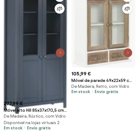
105,99 €
Móvel de parede 49x22x59 cm
De Madeira, Retro, com Vidro
madeira maciça branco
Em stock
Envio grátis
277,99 €
Móvel alto Hill 85x37x170,5 cm
De Madeira, Rústico, com Vidro
pinho maciço cinzento
Disponível na lojas virtuais 2
Em stock
Envio grátis