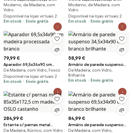
Moderno, de Madeira, com
Moderno, de Madeira, com
derivados madeira cinzento
derivados de madeira carvalho
Vidro
Vidro
sonoma
fumado
Disponível na lojas virtuais 2
Disponível na lojas virtuais 2
Em stock
Envio grátis
Em stock
Envio grátis
79,99 €
58,99 €
Aparador 69,5x34x90 cm
Armário de parede suspenso
De Madeira, com Vidro, Fosco
De Madeira, com Vidro,
madeira processada branco
34,5x34x90 cm branco
Brilhante
Disponível na lojas virtuais 2
brilhante
Em stock
Envio grátis
Em stock
Envio grátis
284,99 €
84,99 €
Estante c/ pernas metal
Armário de parede suspenso
De Madeira, Rústico, com Vidro
De Madeira, com Vidro,
85x35x172,5 cm madeira OSLO
69,5x34x90 cm branco