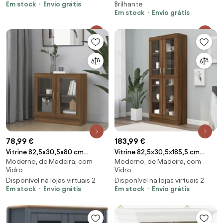
Em stock
Envio grátis
Brilhante
castanho
brilhante
Em stock
Envio grátis
78,99 €
183,99 €
Vitrine 82,5x30,5x80 cm
Vitrine 82,5x30,5x185,5 cm
Moderno, de Madeira, com
Moderno, de Madeira, com
derivados madeira carvalho
derivados madeira carvalho
Vidro
Vidro
castanho
castanho
Disponível na lojas virtuais 2
Disponível na lojas virtuais 2
Em stock
Envio grátis
Em stock
Envio grátis