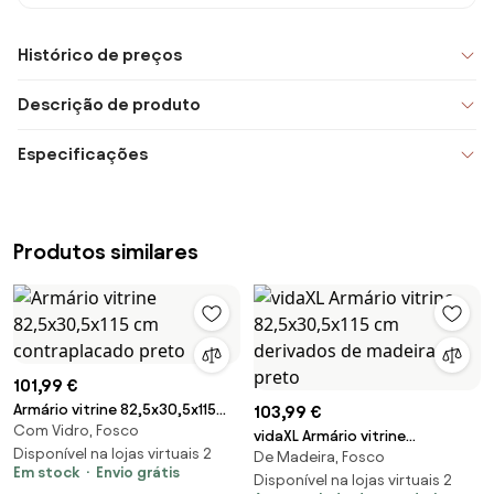
Histórico de preços
Descrição de produto
Especificações
Produtos similares
101,99 €
Armário vitrine 82,5x30,5x115
103,99 €
Com Vidro, Fosco
cm contraplacado preto
vidaXL Armário vitrine
Disponível na lojas virtuais 2
De Madeira, Fosco
82,5x30,5x115 cm derivados de
Em stock
Envio grátis
madeira preto
Disponível na lojas virtuais 2