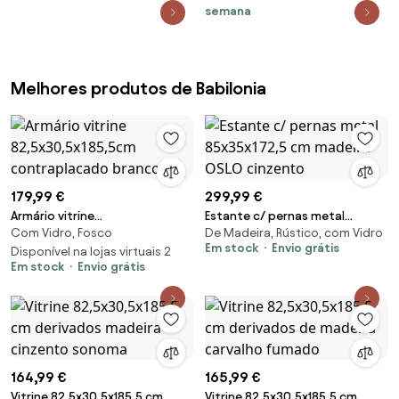
semana
Melhores produtos de Babilonia
179,99 €
299,99 €
Armário vitrine
Estante c/ pernas metal
Com Vidro, Fosco
De Madeira, Rústico, com Vidro
82,5x30,5x185,5cm
85x35x172,5 cm madeira OSLO
Em stock
Envio grátis
contraplacado branco
Disponível na lojas virtuais 2
cinzento
Em stock
Envio grátis
164,99 €
165,99 €
Vitrine 82,5x30,5x185,5 cm
Vitrine 82,5x30,5x185,5 cm