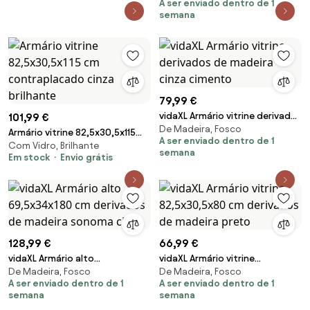
A ser enviado dentro de 1
semana
79,99 €
vidaXL Armário vitrine derivados
101,99 €
De Madeira, Fosco
de madeira cinza cimento
Armário vitrine 82,5x30,5x115
A ser enviado dentro de 1
Com Vidro, Brilhante
cm contraplacado cinza
semana
Em stock
Envio grátis
brilhante
128,99 €
66,99 €
vidaXL Armário alto
vidaXL Armário vitrine
De Madeira, Fosco
De Madeira, Fosco
69,5x34x180 cm derivados de
82,5x30,5x80 cm derivados de
A ser enviado dentro de 1
A ser enviado dentro de 1
madeira sonoma cinza
madeira preto
semana
semana