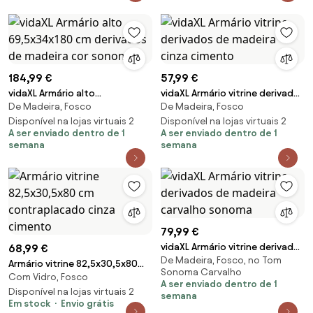
184,99 €
57,99 €
vidaXL Armário alto
vidaXL Armário vitrine derivados
De Madeira, Fosco
De Madeira, Fosco
69,5x34x180 cm derivados de
de madeira cinza cimento
madeira cor sonoma
Disponível na lojas virtuais 2
Disponível na lojas virtuais 2
A ser enviado dentro de 1
A ser enviado dentro de 1
semana
semana
79,99 €
vidaXL Armário vitrine derivados
68,99 €
De Madeira, Fosco, no Tom
de madeira carvalho sonoma
Armário vitrine 82,5x30,5x80
Sonoma Carvalho
Com Vidro, Fosco
cm contraplacado cinza
A ser enviado dentro de 1
cimento
Disponível na lojas virtuais 2
semana
Em stock
Envio grátis