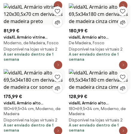
81,99 €
180,99 €
vidaXL Armário vitrine
vidaXL Armário alto
Moderno, de Madeira, Fosco
De Madeira, Fosco
120x30,5x70 cm derivados de
69,5x34x180 cm derivados de
madeira preto
Disponível na lojas virtuais 2
madeira cinza cimento
Disponível na lojas virtuais 2
A ser enviado dentro de 1
A ser enviado dentro de 1
semana
semana
175,99 €
128,99 €
vidaXL Armário alto
vidaXL Armário alto
180×69,5×34 cm, Moderno, de
180×69,5×34 cm, Moderno, de
69,5x34x180 cm derivados de
69,5x34x180 cm derivados de
Madeira
Madeira
madeira cor sonoma
madeira cinza cimento
Disponível na lojas virtuais 2
Disponível na lojas virtuais 2
A ser enviado dentro de 1
A ser enviado dentro de 1
semana
semana