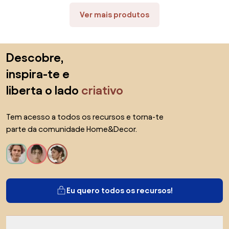
Ver mais produtos
Saltar para o topo
Descobre,
inspira-te e
liberta o lado
criativo
Tem acesso a todos os recursos e torna-te
parte da comunidade Home&Decor.
Eu quero todos os recursos!