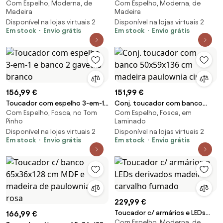
Com Espelho, Moderna, de
Com Espelho, Moderna, de
luzes LED pinho maciço branco
madeira processada carvalho
Madeira
Madeira
sonoma
Disponível na lojas virtuais 2
Disponível na lojas virtuais 2
Em stock
Envio grátis
Em stock
Envio grátis
156,99 €
151,99 €
Toucador com espelho 3-em-1
Conj. toucador com banco
Com Espelho, Fosca, no Tom
Com Espelho, Fosca, em
e banco 2 gavetas branco
50x59x136 cm madeira
Pinho
Laminado
paulownia cinza
Disponível na lojas virtuais 2
Disponível na lojas virtuais 2
Em stock
Envio grátis
Em stock
Envio grátis
229,99 €
Toucador c/ armários e LEDs
166,99 €
Com Espelho, Moderna, de
derivados madeira carvalho