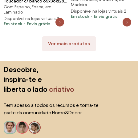
Toucador c/ banco 65x36x128
Madeira
fumado
Com Espelho, Fosca, em
cm MDF e madeira de
Disponível na lojas virtuais 2
Laminado
paulownia rosa
Em stock
Envio grátis
Disponível na lojas virtuais 2
Em stock
Envio grátis
Ver mais produtos
Saltar para o topo
Descobre,
inspira-te e
liberta o lado
criativo
Tem acesso a todos os recursos e torna-te
parte da comunidade Home&Decor.