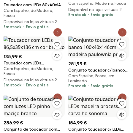
Com Espelho, Moderna, Fosca
60x40x75 cm
Toucador com LEDs 60x40x140
Disponível na lojas virtuais 2
Com Espelho, de Madeira,
cm cor carvalho castanho
Em stock
Envio grátis
Fosca
Disponível na lojas virtuais 2
Em stock
Envio grátis
135,99 €
Toucador com LEDs
251,99 €
Com Espelho, de Madeira,
86,5x35x136 cm cor branco
Conjunto toucador c/ banco
Fosca
Com Espelho, Fosca, em
100x40x146cm madeira
Disponível na lojas virtuais 2
Laminado
paulownia preto
Em stock
Envio grátis
Em stock
Envio grátis
286,99 €
154,99 €
Conjunto de toucador com
Conjunto toucador c/ LEDs