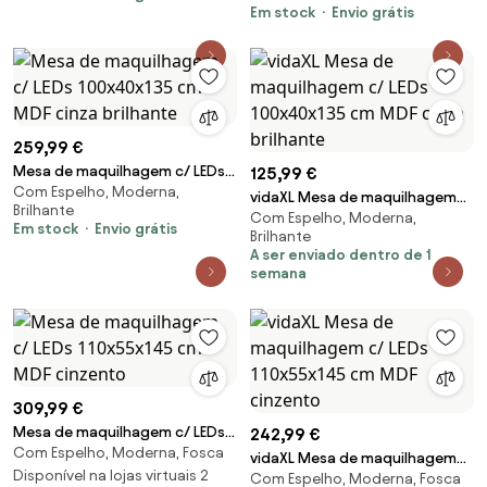
Em stock
Envio grátis
259,99 €
Mesa de maquilhagem c/ LEDs
125,99 €
Com Espelho, Moderna,
100x40x135 cm MDF cinza
vidaXL Mesa de maquilhagem
Brilhante
brilhante
Com Espelho, Moderna,
c/ LEDs 100x40x135 cm MDF
Em stock
Envio grátis
Brilhante
cinza brilhante
A ser enviado dentro de 1
semana
309,99 €
Mesa de maquilhagem c/ LEDs
242,99 €
Com Espelho, Moderna, Fosca
110x55x145 cm MDF cinzento
vidaXL Mesa de maquilhagem
Disponível na lojas virtuais 2
Com Espelho, Moderna, Fosca
c/ LEDs 110x55x145 cm MDF