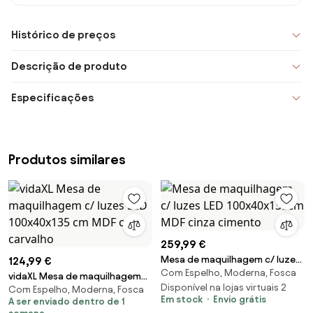
Histórico de preços
Descrição de produto
Especificações
Produtos similares
259,99 €
Mesa de maquilhagem c/ luzes
124,99 €
Com Espelho, Moderna, Fosca
LED 100x40x135cm MDF cinza
vidaXL Mesa de maquilhagem
cimento
Disponível na lojas virtuais 2
Com Espelho, Moderna, Fosca
c/ luzes LED 100x40x135 cm
Em stock
Envio grátis
A ser enviado dentro de 1
MDF cor carvalho