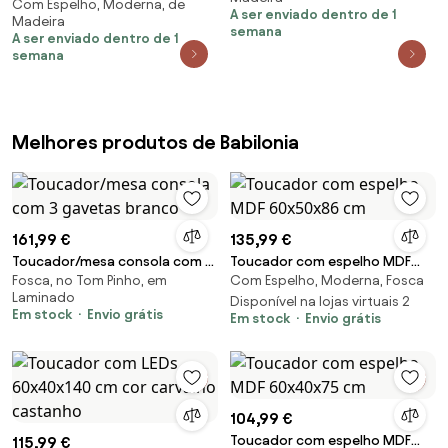
41 x 135 cm
Com Espelho, Moderna, de
gaveta Carvalho Artesanal 100
A ser enviado dentro de 1
Madeira
x 40 x 130 cm
semana
A ser enviado dentro de 1
semana
Melhores produtos de Babilonia
161,99 €
135,99 €
Toucador/mesa consola com 3
Toucador com espelho MDF
Fosca, no Tom Pinho, em
Com Espelho, Moderna, Fosca
gavetas branco
60x50x86 cm
Laminado
Disponível na lojas virtuais 2
Em stock
Envio grátis
Em stock
Envio grátis
104,99 €
Toucador com espelho MDF
115,99 €