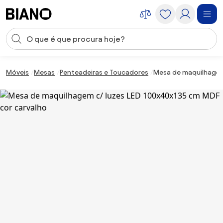
Saltar para o conteúdo
Entrada de pesquisa
Saltar para o rodapé
Móveis
Mesas
Penteadeiras e Toucadores
Mesa de maquilhagem 