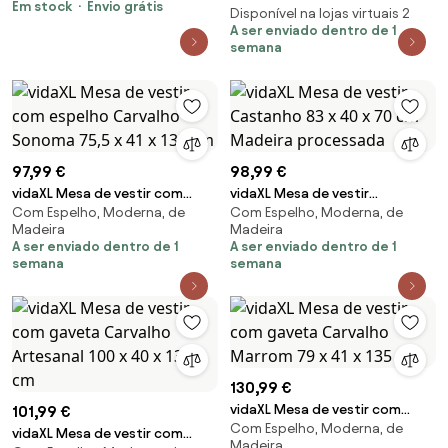
Em stock
Envio grátis
cinzento
Disponível na lojas virtuais 2
A ser enviado dentro de 1
semana
97,99 €
98,99 €
vidaXL Mesa de vestir com
vidaXL Mesa de vestir
Com Espelho, Moderna, de
Com Espelho, Moderna, de
espelho Carvalho Sonoma 75,5
Castanho 83 x 40 x 70 cm
Madeira
Madeira
x 41 x 135 cm
Madeira processada
A ser enviado dentro de 1
A ser enviado dentro de 1
semana
semana
130,99 €
vidaXL Mesa de vestir com
101,99 €
Com Espelho, Moderna, de
gaveta Carvalho Marrom 79 x
vidaXL Mesa de vestir com
Madeira