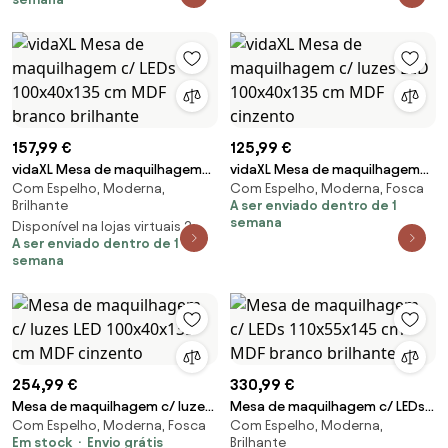
157,99 €
125,99 €
vidaXL Mesa de maquilhagem
vidaXL Mesa de maquilhagem
Com Espelho, Moderna,
Com Espelho, Moderna, Fosca
c/ LEDs 100x40x135 cm MDF
c/ luzes LED 100x40x135 cm
Brilhante
A ser enviado dentro de 1
branco brilhante
MDF cinzento
semana
Disponível na lojas virtuais 2
A ser enviado dentro de 1
semana
254,99 €
330,99 €
Mesa de maquilhagem c/ luzes
Mesa de maquilhagem c/ LEDs
Com Espelho, Moderna, Fosca
Com Espelho, Moderna,
LED 100x40x135 cm MDF
110x55x145 cm MDF branco
Em stock
Envio grátis
Brilhante
cinzento
brilhante