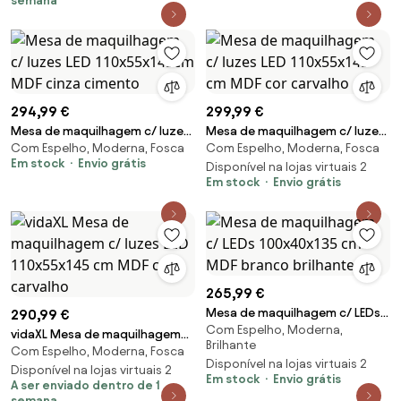
semana
294,99 €
299,99 €
Mesa de maquilhagem c/ luzes
Mesa de maquilhagem c/ luzes
Com Espelho, Moderna, Fosca
Com Espelho, Moderna, Fosca
LED 110x55x145cm MDF cinza
LED 110x55x145 cm MDF cor
Em stock
Envio grátis
cimento
carvalho
Disponível na lojas virtuais 2
Em stock
Envio grátis
265,99 €
Mesa de maquilhagem c/ LEDs
290,99 €
Com Espelho, Moderna,
100x40x135 cm MDF branco
vidaXL Mesa de maquilhagem
Brilhante
brilhante
Com Espelho, Moderna, Fosca
c/ luzes LED 110x55x145 cm MDF
Disponível na lojas virtuais 2
cor carvalho
Disponível na lojas virtuais 2
Em stock
Envio grátis
A ser enviado dentro de 1
semana