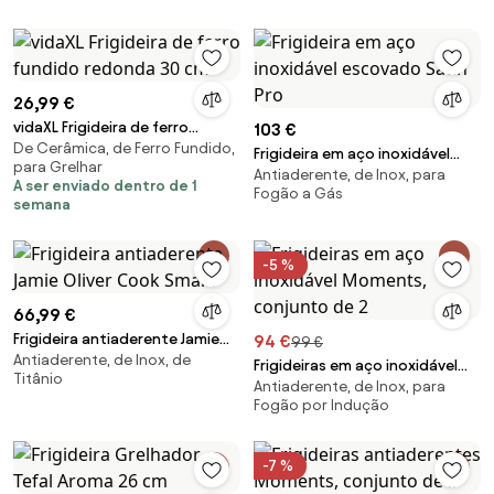
aço inoxidável 18/10,
revestimento anti-aderente,
cabo rebitado, ad
26,99 €
vidaXL Frigideira de ferro
103 €
De Cerâmica, de Ferro Fundido,
fundido redonda 30 cm
Frigideira em aço inoxidável
para Grelhar
Antiaderente, de Inox, para
escovado Satin Pro
A ser enviado dentro de 1
Fogão a Gás
semana
-5 %
66,99 €
Frigideira antiaderente Jamie
94 €
99 €
Antiaderente, de Inox, de
Oliver Cook Smart
Frigideiras em aço inoxidável
Titânio
Antiaderente, de Inox, para
Moments, conjunto de 2
Fogão por Indução
-7 %