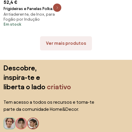
52,4 €
Frigideiras e Panelas Polka
Antiaderente, de Inox, para
Fantasy 20-24 Bucket Golden
Fogão por Indução
Diâmetro 20-24 cm, alumínio
Em stock
forjado, revestimento
antiaderente Platinum Plus
Teflon, livre de
Ver mais produtos
Saltar para o topo
Descobre,
inspira-te e
liberta o lado
criativo
Tem acesso a todos os recursos e torna-te
parte da comunidade Home&Decor.