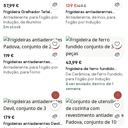
57,99 €
139 €
149 €
Frigideira Grelhador Tefal
Frigideiras antiaderentes
Antiaderente, para Fogão por
Antiaderente, de Inox, para
Aroma 26 cm
Moments, conjunto de 3
Indução, de Alumínio
Fogão por Indução
Em stock
119 €
Frigideiras antiaderentes
43,99 €
Antiaderente, para Fogão por
Padova, conjunto de 2
Frigideira de ferro fundido
Indução, para Forno
De Cerâmica, de Ferro Fundido,
conjunto de 3 peças
para Fogão por Indução
A ser enviado dentro de 1
semana
179 €
Frigideiras antiaderentes Devil,