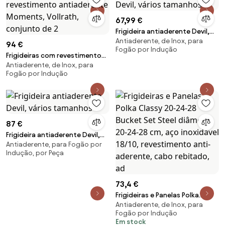
67,99 €
Frigideira antiaderente Devil,
Antiaderente, de Inox, para
vários tamanhos
94 €
Fogão por Indução
Frigideiras com revestimento
Antiaderente, de Inox, para
antiaderente Moments,
Fogão por Indução
Vollrath, conjunto de 2
87 €
Frigideira antiaderente Devil,
Antiaderente, para Fogão por
vários tamanhos
Indução, por Peça
73,4 €
Frigideiras e Panelas Polka
Antiaderente, de Inox, para
Classy 20-24-28 Bucket Set
Fogão por Indução
Steel diâmetro 20-24-28 cm,
Em stock