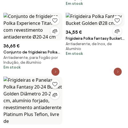
Em stock
28, alumínio fundido,
revestimento anti-aderente,
adequado para todo
34,55 €
Frigideira Polka Fantasy Bucket
Antiaderente, de Inox, de
Golden Ø28 cm
36,65 €
Alumínio
Conjunto de frigideiras Polka
Em stock
Antiaderente, para Fogão por
Experience Titan com
Indução, de Alumínio
revestimento antiaderente
Em stock
Ø20-24 cm