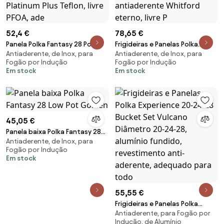
52,4 €
78,65 €
Panela Polka Fantasy 28 Pot
Frigideiras e Panelas Polka
Antiaderente, de Inox, para
Antiaderente, de Inox, para
Golden Diâmetro 28 cm,
Fantasy 20-24-28 Bucket
Fogão por Indução
Fogão por Indução
capacidade 7,1 l, alumínio
Golden Diâmetro 20-24-28 cm,
Em stock
Em stock
forjado, revestimento
alumínio forjado, revestimento
antiaderente Platinum Plus
antiaderente Whitford eterno,
Teflon, livre PFOA, ade
livre P
45,05 €
Panela baixa Polka Fantasy 28
Antiaderente, de Inox, para
Low Pot Golden
Fogão por Indução
Em stock
55,55 €
Frigideiras e Panelas Polka
Antiaderente, para Fogão por
Experience 20-24-28 Bucket
Indução, de Alumínio
Set Vulcano Diâmetro 20-24-