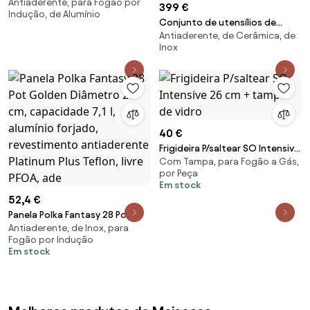
Antiaderente, para Fogão por
conjunto de 3
399 €
Indução, de Alumínio
Conjunto de utensílios de
Antiaderente, de Cerâmica, de
cozinha com revestimento
Inox
antiaderente Padova, conjunto
de 10
40 €
Frigideira P/saltear SO Intensive
Com Tampa, para Fogão a Gás,
26 cm + tampa de vidro
por Peça
Em stock
52,4 €
Panela Polka Fantasy 28 Pot
Antiaderente, de Inox, para
Golden Diâmetro 28 cm,
Fogão por Indução
capacidade 7,1 l, alumínio
Em stock
forjado, revestimento
antiaderente Platinum Plus
Teflon, livre PFOA, ade