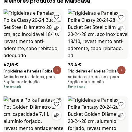
Melhores produtos de Maiscasa
47,15 €
73,4 €
Frigideiras e Panelas Polka
Frigideiras e Panelas Polka
Antiaderente, de Inox, para
Antiaderente, de Inox, para
Classy 20-24 Bucket Set Steel
Classy 20-24-28 Bucket Set
Fogão por Indução
Fogão por Indução
Diâmetro 20-24 cm, aço
Steel diâmetro 20-24-28 cm,
Em stock
Em stock
inoxidável 18/10, revestimento
aço inoxidável 18/10,
anti-aderente, cabo rebitado,
revestimento anti-aderente,
adequado
cabo rebitado, ad