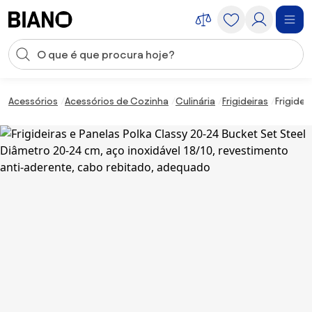
Saltar para o conteúdo
Entrada de pesquisa
Saltar para o rodapé
Acessórios
Acessórios de Cozinha
Culinária
Frigideiras
Frigide