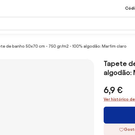
Códi
te de banho 50x70 cm - 750 gr/m2 - 100% algodão: Marfim claro
Tapete d
algodão: 
6,9 €
Ver histórico d
Gost