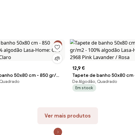
12,9 €
banho 50x80 cm - 850 gr/m2
Tapete de banho 50x80 cm 
 Quadrado
De Algodão, Quadrado
odão Lasa-Home: Col. 2290
- 100% algodão Lasa-Home: 
Em stock
o
Pink Lavander / Rosa
Ver mais produtos