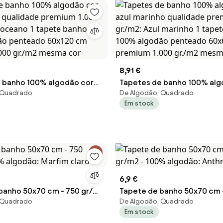
8,91 €
 banho 100% algodão cor
Tapetes de banho 100% al
 Quadrado
De Algodão, Quadrado
o qualidade premium 1.000
azul marinho qualidade pre
Em stock
ul oceano 1 tapete banho
gr./m2: Azul marinho 1 tape
dão penteado 60x120 cm
100% algodão penteado 6
000 gr./m2 mesma cor
premium 1.000 gr./m2 mesm
6,9 €
banho 50x70 cm - 750 gr/m2
Tapete de banho 50x70 cm 
 Quadrado
De Algodão, Quadrado
odão: Marfim claro
- 100% algodão: Anthracite
Em stock