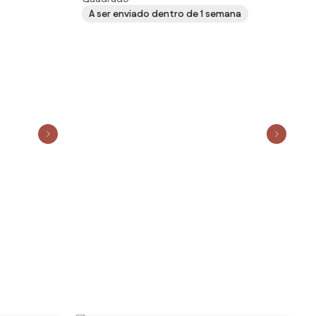
madeira de acácia maciça 56x37cm
A ser enviado dentro de 1 semana