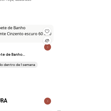
ete de Banho
ante Cinzento escuro 60 x
ado dentro de 1 semana
URA