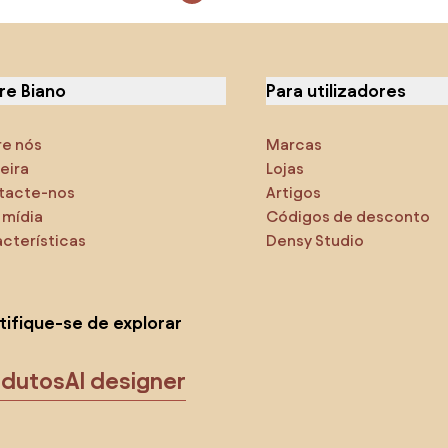
re Biano
Para utilizadores
re nós
Marcas
eira
Lojas
tacte-nos
Artigos
 mídia
Códigos de desconto
cterísticas
Densy Studio
tifique-se de explorar
odutos
AI designer