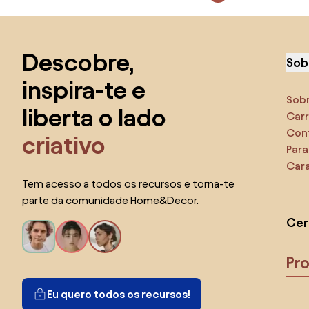
Saltar para o topo
Descobre,
Sob
inspira-te e
Sob
liberta o lado
Carr
Con
criativo
Para
Cara
Tem acesso a todos os recursos e torna-te
parte da comunidade Home&Decor.
Cer
Pr
Eu quero todos os recursos!