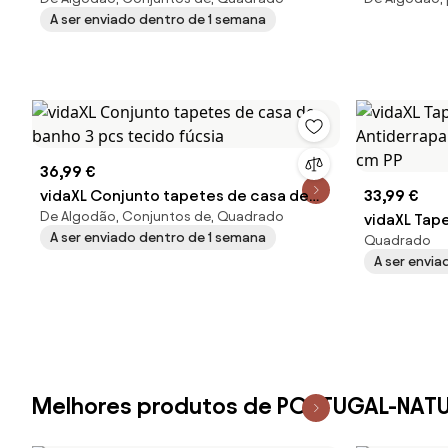
banho 2 pcs tecido fúcsia
lavável Lay
A ser enviado dentro de 1 semana
36,99 €
vidaXL Conjunto tapetes de casa de
33,99 €
De Algodão, Conjuntos de, Quadrado
banho 3 pcs tecido fúcsia
vidaXL Tap
A ser enviado dentro de 1 semana
Quadrado
Antiderrap
A ser envi
90 cm PP
Melhores produtos de PORTUGAL-NAT