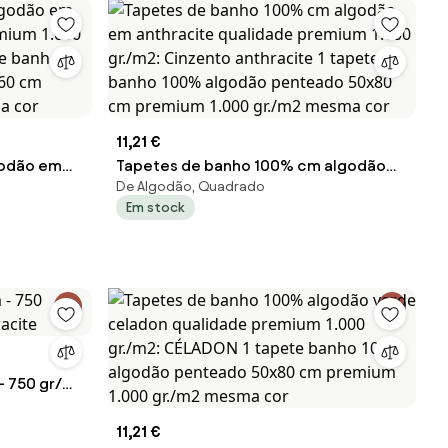
11,21 €
godão em
Tapetes de banho 100% cm algodão
De Algodão, Quadrado
mium 1.000
em anthracite qualidade premium
Em stock
te banho
1.000 gr./m2: Cinzento anthracite 1
0x60 cm
tapete banho 100% algodão penteado
a cor
50x80 cm premium 1.000 gr./m2
mesma cor
- 750 gr/m2
11,21 €