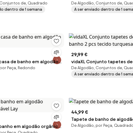
 Conjuntos de, Quadrado
De Algodão, Conjuntos de, Qu
s tecido verde
banho 3 pcs tecido cinzent
ado dentro de 1 semana
A ser enviado dentro de 1 sem
29,99 €
casa de banho em algodão
vidaXL Conjunto tapetes de
por Peça, Redondo
De Algodão, Conjuntos de, Qu
banho 2 pcs tecido turques
A ser enviado dentro de 1 sem
44,99 €
Tapete de banho de algodã
De Algodão, por Peça, Quadrad
banho em algodão orgânico
 por Peça, Quadrado