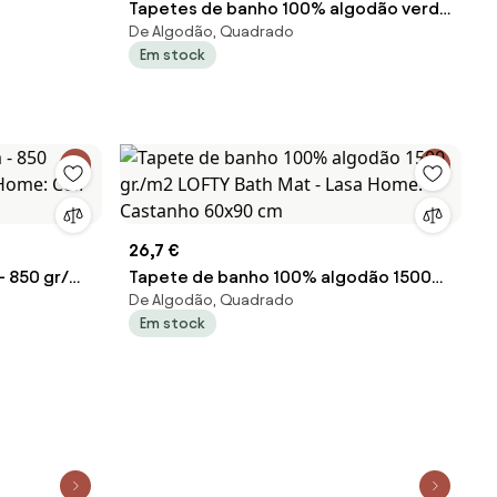
Tapetes de banho 100% algodão verde
De Algodão, Quadrado
celadon qualidade premium 1.000
Em stock
gr./m2: CÉLADON 1 tapete banho 100%
algodão penteado 50x80 cm premium
1.000 gr./m2 mesma cor
26,7 €
- 850 gr/m2
Tapete de banho 100% algodão 1500
De Algodão, Quadrado
Col. 2968
gr./m2 LOFTY Bath Mat - Lasa Home:
Em stock
Castanho 60x90 cm