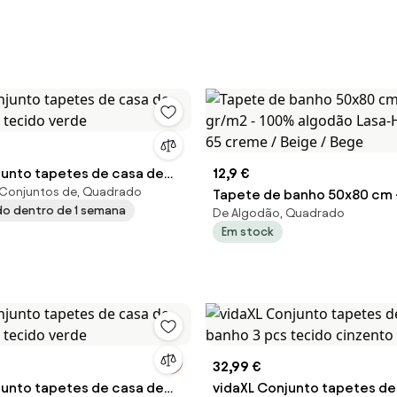
junto tapetes de casa de
12,9 €
 Conjuntos de, Quadrado
s tecido verde
Tapete de banho 50x80 cm 
ado dentro de 1 semana
De Algodão, Quadrado
- 100% algodão Lasa-Home: 
Em stock
creme / Beige / Bege
32,99 €
junto tapetes de casa de
vidaXL Conjunto tapetes de