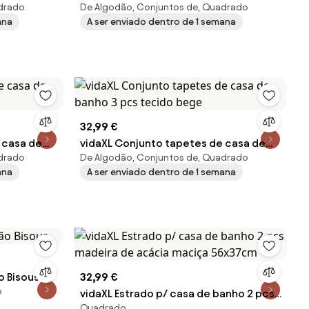
adrado
De Algodão, Conjuntos de, Quadrado
o
banho 2 pcs tecido antracite
ana
A ser enviado dentro de 1 semana
32,99 €
 casa de
vidaXL Conjunto tapetes de casa de
adrado
De Algodão, Conjuntos de, Quadrado
a
banho 3 pcs tecido bege
ana
A ser enviado dentro de 1 semana
o Bisous
32,99 €
o
vidaXL Estrado p/ casa de banho 2 pcs
Quadrado