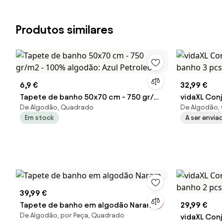
Produtos similares
6,9 €
32,99 €
Tapete de banho 50x70 cm - 750 gr/m2
vidaXL Con
De Algodão, Quadrado
De Algodão,
- 100% algodão: Azul Petroleo
banho 3 pc
Em stock
A ser envi
39,99 €
Tapete de banho em algodão Naram
29,99 €
De Algodão, por Peça, Quadrado
vidaXL Con