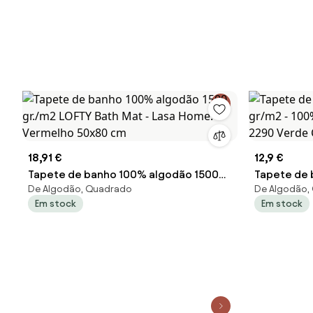
18,91 €
12,9 €
Tapete de banho 100% algodão 1500
Tapete de 
De Algodão, Quadrado
De Algodão,
gr./m2 LOFTY Bath Mat - Lasa Home:
- 100% alg
Em stock
Em stock
Vermelho 50x80 cm
Verde Clar