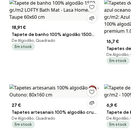
18,91 €
Tapete de banho 100% algodão 1500
De Algodão, Quadrado
gr./m2 LOFTY Bath Mat - Lasa Home:
16,7 €
Em stock
Taupe 60x60 cm
Tapetes de
De Algodão,
azul ocean
Em stock
gr./m2: Az
100% algo
premium 1.
27 €
6,9 €
Tapetes artesanais 100% algodão cru -
Tapete de 
De Algodão, Quadrado
De Algodão,
Outono: 80x160 cm
- 100% alg
Em stock
Em stock