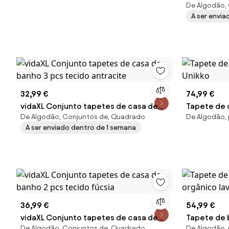
De Algodão,
banho 2 pc
A ser envi
32,99 €
74,99 €
vidaXL Conjunto tapetes de casa de
Tapete de 
De Algodão, Conjuntos de, Quadrado
De Algodão, 
banho 3 pcs tecido antracite
Unikko
A ser enviado dentro de 1 semana
36,99 €
54,99 €
vidaXL Conjunto tapetes de casa de
Tapete de 
De Algodão, Conjuntos de, Quadrado
De Algodão,