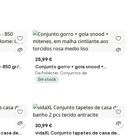
25,99 €
- 850 gr/m2
Conjunto gorro + gola snood +
De Poliéster, Conjuntos de
Col. 65
mitenes, em malha cintilante aos
Em stock
torcidos rosa medio liso
30,99 €
 casa de
vidaXL Conjunto tapetes de casa de