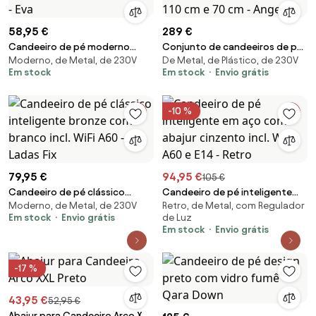
58,95 €
289 €
Candeeiro de pé moderno
Conjunto de candeeiros de pé
Moderno, de Metal, de 230V
De Metal, de Plástico, de 230V
bronze com LED - Eva
pretos com opalina 110 cm e 70
Em stock
Em stock
Envio grátis
cm - Angela
-10 %
79,95 €
94,95 €
105 €
Candeeiro de pé clássico
Candeeiro de pé inteligente
Moderno, de Metal, de 230V
Retro, de Metal, com Regulador
inteligente bronze com branco
em aço com abajur cinzento
Em stock
Envio grátis
de Luz
incl. WiFi A60 - Ladas Fix
incl. Wifi A60 e E14 - Retro
Em stock
Envio grátis
-17 %
43,95 €
52,95 €
Abajur para Candeeiro Arco XXL