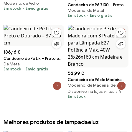
Moderno, de Vidro
32 x 32 cm
Candeeiro de Pé 7130 – Preto e
Em stock
Envio grátis
Moderno, de Metal
Dourado – 25 x 25 x 130 cm
Em stock
Envio grátis
136,16 €
Candeeiro de Pé Lik – Preto e
De Metal
Dourado – 37 x 30 cm
Em stock
Envio grátis
52,99 €
Candeeiro de Pé de Madeira
Moderno, de Madeira, de 230V
com 3 Prateleiras para
Lâmpada E27 Potência Máx.
Disponível na lojas virtuais 4
Em stock
40W 26x26x160 cm Madeira e
Branco
Melhores produtos de lampadaeluz