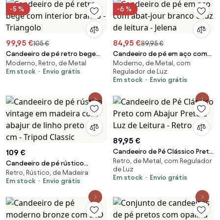
-5 %
-6 %
99,95 €
84,95 €
105 €
89,95 €
Candeeiro de pé retro bege
Candeeiro de pé em aço com
Moderno, Retro, de Metal
Moderno, de Metal, com
com interior branco - Triangolo
abat-jour branco e luz de
Em stock
Envio grátis
Regulador de Luz
leitura - Jelena
Em stock
Envio grátis
89,95 €
Candeeiro de Pé Clássico Preto
109 €
Retro, de Metal, com Regulador
com Abajur Preto e Luz de
Candeeiro de pé rústico
de Luz
Leitura - Retro
Retro, Rústico, de Madeira
vintage em madeira com abajur
Em stock
Envio grátis
Em stock
Envio grátis
de linho preto 45 cm - Tripod
Classic