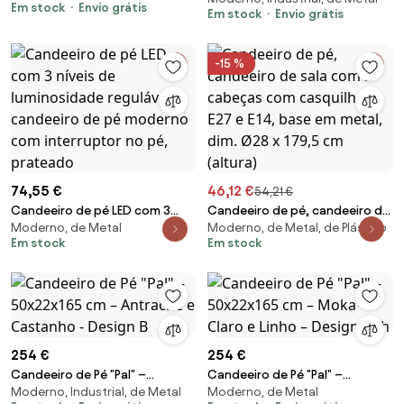
Em stock
Envio grátis
Em stock
Envio grátis
Preto - Design Boho
-15 %
74,55 €
46,12 €
54,21 €
Candeeiro de pé LED com 3
Candeeiro de pé, candeeiro de
Moderno, de Metal
Moderno, de Metal, de Plástico
níveis de luminosidade
sala com 2 cabeças com
Em stock
Em stock
reguláveis, candeeiro de pé
casquilhos E27 e E14, base em
moderno com interruptor no
metal, dim. Ø28 x 179,5 cm
pé, prateado
(altura)
254 €
254 €
Candeeiro de Pé "Pal" –
Candeeiro de Pé "Pal" –
Moderno, Industrial, de Metal
Moderno, de Metal
50x22x165 cm – Antracite e
50x22x165 cm – Moka Claro e