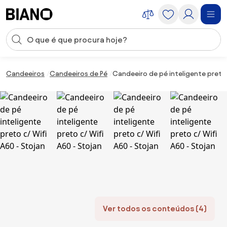
Saltar para o conteúdo
Entrada de pesquisa
Saltar para o rodapé
Candeeiros
Candeeiros de Pé
Candeeiro de pé inteligente preto 
Ver todos os conteúdos (4)