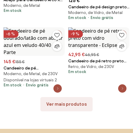
125 €
Moderno, de Metal
Preto
Candeeiro de pé design preto
Em stock
Moderno, de Vidro, de Metal
com vidro fumê - Qara Down
Em stock
Envio grátis
-6 %
-9 %
42,95 €
46,95 €
Candeeiro de pé retro preto
145 €
155 €
Retro, de Vidro, de 230V
com vidro transparente -
Candeeiro de pé
Em stock
Eclipse
Moderno, de Metal, de 230V
dourado/latão com abajur azul
em veludo 40/40 cm - Parte
Disponível na lojas virtuais 2
Em stock
Envio grátis
Ver mais produtos
Saltar para o topo