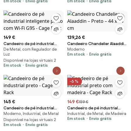
Em stock
Envio grátis
Em stock
Envio grátis
Castanho - Design B
Linho – Design Boh
149 €
139,26 €
Candeeiro de pé industrial
Candeeiro Chandelier Alaaddin
De Metal, com Regulador de
Moderno
inteligente preto com Wi-Fi
– Preto – 44 x 44 cm
Luz
Em stock
Envio grátis
G95 - Cage Rack
Disponível na lojas virtuais 2
Em stock
Envio grátis
-6 %
145 €
149 €
159 €
Candeeiro de pé industrial
Candeeiro de pé industrial
Moderno, Industrial, de Metal
Industrial, de Metal, de Madeira
preto - Cage Rack
preto com madeira - Cage
Em stock
Envio grátis
Disponível na lojas virtuais 2
Rack
Em stock
Envio grátis