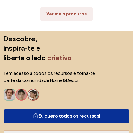
Ver mais produtos
Saltar para o topo
Descobre,
inspira-te e
liberta o lado
criativo
Tem acesso a todos os recursos e torna-te
parte da comunidade Home&Decor.
Eu quero todos os recursos!