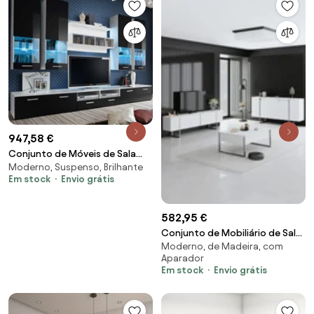
947,58 €
Conjunto de Móveis de Sala
Moderno, Suspenso, Brilhante
Beiral do Lima – 3 m – Branco e
Em stock
Envio grátis
Preto com L
582,95 €
Conjunto de Mobiliário de Sala
Moderno, de Madeira, com
de Estar Luxe – Branco
Aparador
Prateado – Medid
Em stock
Envio grátis