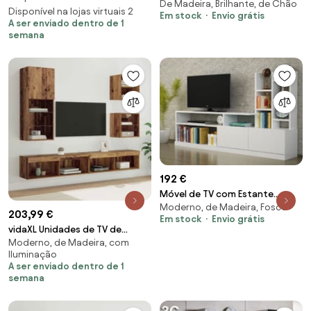
De Madeira, Brilhante, de Chão
Direito - Estrutura madeira
Disponível na lojas virtuais 2
Em stock
Envio grátis
frente alto brilho
A ser enviado dentro de 1
semana
192 €
Móvel de TV com Estante
Moderno, de Madeira, Fosco
Dolunay – Branco (164,4 x 91,3 x
203,99 €
Em stock
Envio grátis
25 cm) | Eleg
vidaXL Unidades de TV de
Moderno, de Madeira, com
Parede com LED 5 pcs Madeira
Iluminação
Antiga
A ser enviado dentro de 1
semana