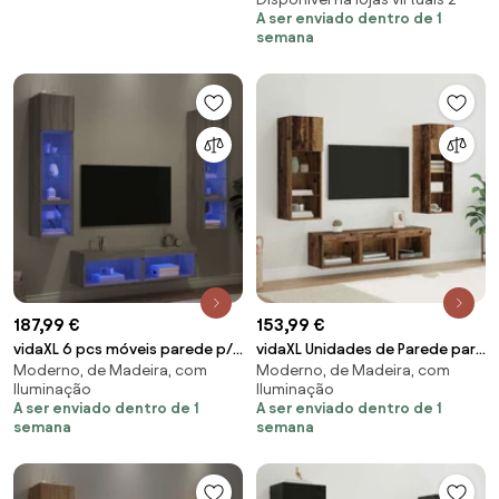
A ser enviado dentro de 1
semana
187,99 €
153,99 €
vidaXL 6 pcs móveis parede p/
vidaXL Unidades de Parede para
Moderno, de Madeira, com
Moderno, de Madeira, com
TV c/ LEDs deriv. madeira cinza
TV 5 pcs Carvalho Preto
Iluminação
Iluminação
sonoma
A ser enviado dentro de 1
A ser enviado dentro de 1
semana
semana