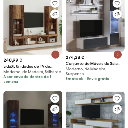
274,38 €
240,99 €
Conjunto de Móveis de Sala
vidaXL Unidades de TV de
Moderno, de Madeira,
Fontelas – 1,6 m – Modular em
Moderno, de Madeira, Brilhante
Parede com LED com led 5 pcs
Suspenso
Branco e Pret
A ser enviado dentro de 1
Madeira antiga
Em stock
Envio grátis
semana