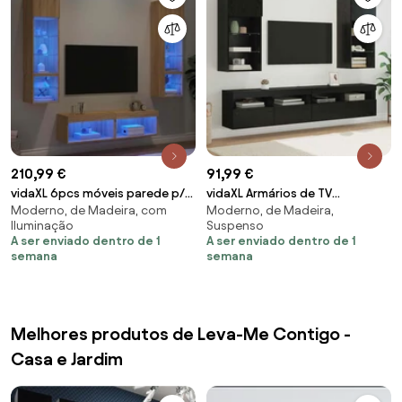
210,99 €
91,99 €
vidaXL 6pcs móveis parede p/
vidaXL Armários de TV
Moderno, de Madeira, com
Moderno, de Madeira,
TV c/ LEDs deriv. madeira
Montados na Parede 2 pcs
Iluminação
Suspenso
carvalho sonoma
Carvalho Preto
A ser enviado dentro de 1
A ser enviado dentro de 1
semana
semana
Melhores produtos de Leva-Me Contigo -
Casa e Jardim