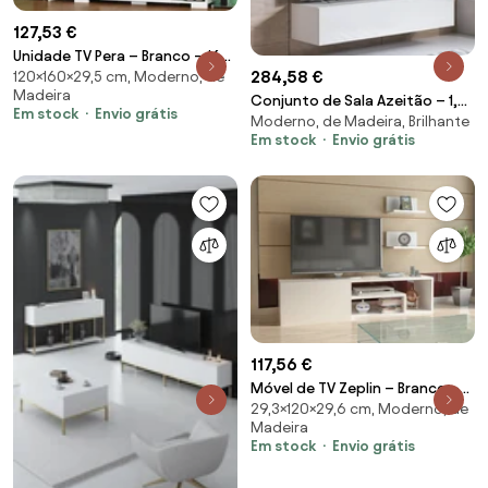
127,53 €
Unidade TV Pera – Branco – 160
284,58 €
120×160×29,5 cm, Moderno, de
cm x 120 cm x 29,5 cm
Madeira
Conjunto de Sala Azeitão – 1,6
Em stock
Envio grátis
Moderno, de Madeira, Brilhante
m – Modular em Branco com
Em stock
Envio grátis
Móvel TV, Vit
117,56 €
Móvel de TV Zeplin – Branco –
29,3×120×29,6 cm, Moderno, de
120x29,3x29,6 cm
Madeira
Em stock
Envio grátis