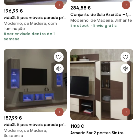
284,58 €
196,99 €
Conjunto de Sala Azeitão – 1,6
vidaXL 5 pcs móveis parede p/
Moderno, de Madeira, Brilhante
m – Modular em Branco com
Moderno, de Madeira, com
TV c/ LEDs deriv. madeira cinza
Em stock
Envio grátis
Móvel TV, Vit
Iluminação
sonoma
A ser enviado dentro de 1
semana
157,99 €
vidaXL 5 pcs móveis parede p/
1103 €
Moderno, de Madeira,
TV c/ LEDs deriv. madeira cinza
Armario Bar 2 portas Sintra
Suspenso
sonoma