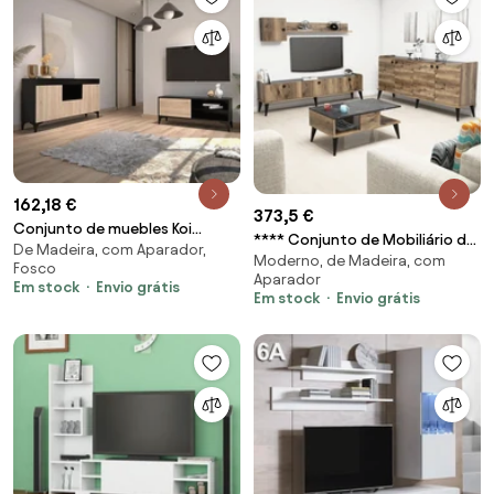
162,18 €
373,5 €
Conjunto de muebles Koi
**** Conjunto de Mobiliário de
De Madeira, com Aparador,
aparador y mueble TV negro y
Moderno, de Madeira, com
Sala Lidya – Nogueira e
Fosco
sonoma mate
Aparador
Mármore – Diver
Em stock
Envio grátis
Em stock
Envio grátis