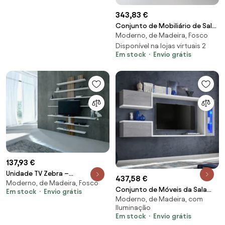
343,83 €
Conjunto de Mobiliário de Sala
Moderno, de Madeira, Fosco
Black Line Set – Branco/Preto –
TV Stan
Disponível na lojas virtuais 2
Em stock
Envio grátis
137,93 €
Unidade TV Zebra –
437,58 €
Moderno, de Madeira, Fosco
Branco/Nogueira – 160x160x30
Conjunto de Móveis da Sala
Em stock
Envio grátis
cm
Moderno, de Madeira, com
Usher - Branco/Cinzento -
Iluminação
Design Moderno
Em stock
Envio grátis