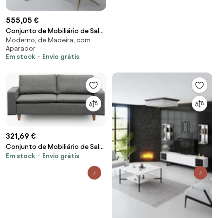
555,05 €
Conjunto de Mobiliário de Sala
Moderno, de Madeira, com
Lord – Branco/Dourado – Tv
Aparador
Stand: 180x4
Em stock
Envio grátis
321,69 €
Conjunto de Mobiliário de Sala
Em stock
Envio grátis
Planet – Nogueira – Unidade de
TV: 150x