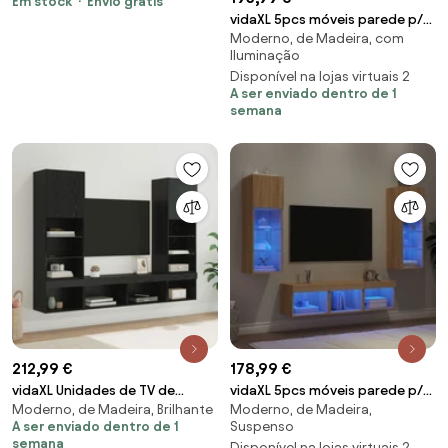
Em stock
Envio grátis
branco/carvalho
vidaXL 5pcs móveis parede p/
Moderno, de Madeira, com
TV c/ LEDs deriv. madeira
Iluminação
carvalho sonoma
Disponível na lojas virtuais 2
A ser enviado dentro de 1
semana
212,99 €
178,99 €
vidaXL Unidades de TV de
vidaXL 5pcs móveis parede p/
Moderno, de Madeira, Brilhante
Moderno, de Madeira,
Parede com LED com led 5 pcs
TV c/ LEDs deriv. madeira
A ser enviado dentro de 1
Suspenso
Carvalho Preto
carvalho sonoma
semana
Disponível na lojas virtuais 2