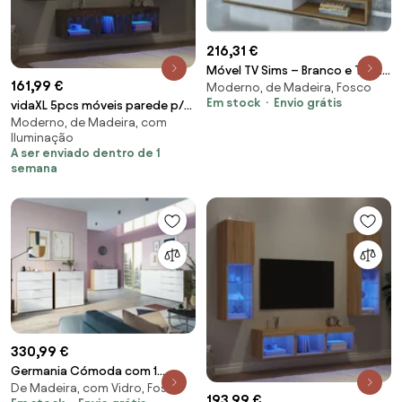
216,31 €
Móvel TV Sims – Branco e Teca
161,99 €
Moderno, de Madeira, Fosco
– 176x39x31,5 cm
Em stock
Envio grátis
vidaXL 5pcs móveis parede p/
Moderno, de Madeira, com
TV c/ LEDs deriv. madeira
Iluminação
carvalho fumado
A ser enviado dentro de 1
semana
330,99 €
Germania Cómoda com 1
De Madeira, com Vidro, Fosco
gaveta e 2 portas GW-Oakland
193,99 €