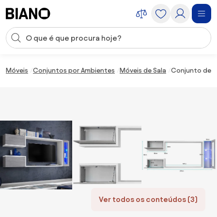
Saltar para o conteúdo
Entrada de pesquisa
Saltar para o rodapé
Móveis
Conjuntos por Ambientes
Móveis de Sala
Conjunto de M
Ver todos os conteúdos (3)