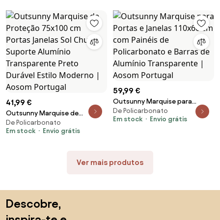
Aosom Portugal
Policarbonato Preto | Aosom
Portugal
59,99 €
Outsunny Marquise para
41,99 €
De Policarbonato
Portas e Janelas 110x60 cm com
Outsunny Marquise de
Em stock
Envio grátis
Painéis de Policarbonato e
De Policarbonato
Proteção 75x100 cm Portas
Em stock
Envio grátis
Barras de Alumínio
Janelas Sol Chuva Suporte
Transparente | Aosom Portugal
Alumínio Transparente Preto
Durável Estilo Moderno | Aosom
Ver mais produtos
Portugal
Saltar para o topo
Descobre,
inspira-te e