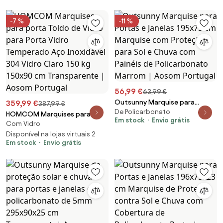
Alumínio Contra a Chuva e UV |
Transparente | Aosom Portugal
Aosom Portugal
-7 %
-11 %
56,99 €
63,99 €
Outsunny Marquise para
359,99 €
387,99 €
De Policarbonato
Portas e Janelas 195x75 cm
HOMCOM Marquises para
Em stock
Envio grátis
Marquise com Proteção para
Com Vidro
porta Toldo de Vidro para
Sol e Chuva com Painéis de
Porta Vidro Temperado Aço
Disponível na lojas virtuais 2
Policarbonato Marrom | Aosom
Em stock
Envio grátis
Inoxidável 304 Vidro Claro 150
Portugal
kg 150x90 cm Transparente |
Aosom Portugal