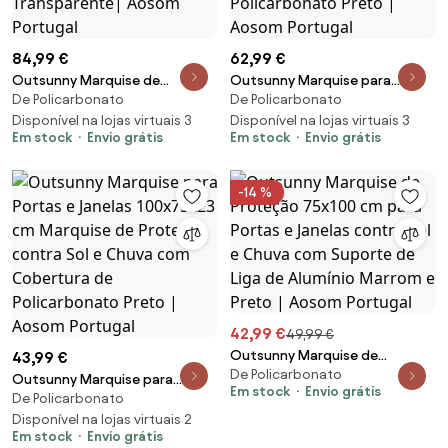
84,99 €
62,99 €
Outsunny Marquise de
Outsunny Marquise para
De Policarbonato
De Policarbonato
proteção solar e chuva para
Portas e Janelas 196x75x23 cm
portas e janelas de
Disponível na lojas virtuais 3
Marquise de Proteção contra
Disponível na lojas virtuais 3
Em stock
Envio grátis
Em stock
Envio grátis
policarbonato de 5mm
Sol e Chuva com Cobertura de
295x90x25 cm Transparente|
Policarbonato Preto | Aosom
Aosom Portugal
Portugal
-14 %
42,99 €
49,99 €
Outsunny Marquise de
43,99 €
De Policarbonato
Proteção 75x100 cm para
Outsunny Marquise para
Em stock
Envio grátis
Portas e Janelas contra Sol e
De Policarbonato
Portas e Janelas 100x75x23 cm
Chuva com Suporte de Liga de
Marquise de Proteção contra
Disponível na lojas virtuais 2
Alumínio Marrom e Preto |
Em stock
Envio grátis
Sol e Chuva com Cobertura de