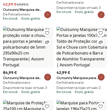
De Policarbonato
295x90 cm Marquise com
42,99 €
49,99 €
Proteção para So
Disponível na lojas virtuais 3
Outsunny Marquise de
Em stock
Envio grátis
De Policarbonato
Proteção 75x100 cm para
Em stock
Envio grátis
Portas e Janelas contra Sol e
Chuva com Suporte de Liga de
Alumínio Marrom e Preto |
Aosom Portugal
84,99 €
42,99 €
Outsunny Marquise de
Outsunny Marquise para
De Policarbonato
De Policarbonato
proteção solar e chuva para
Portas e Janelas 100x75 cm
portas e janelas de
Disponível na lojas virtuais 3
Toldo de Proteção contra Sol e
Disponível na lojas virtuais 2
Em stock
Envio grátis
Em stock
Envio grátis
policarbonato de 5mm
Chuva com Cobertura de
295x90x25 cm Transparente|
Policarbonato e Barra de
Aosom Portugal
Alumínio Transparente | Aosom
Portugal