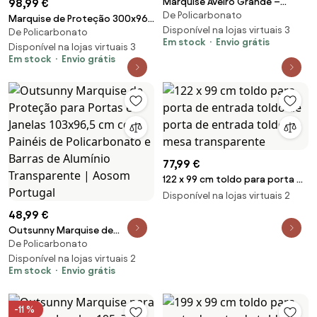
Marquise Aveiro Grande –
98,99 €
De Policarbonato
196x75x23 cm – Policarbonato
Marquise de Proteção 300x96
e Suportes
Disponível na lojas virtuais 3
De Policarbonato
cm Marquise Exterior para
Em stock
Envio grátis
Portas e Janelas
Disponível na lojas virtuais 3
Em stock
Envio grátis
77,99 €
122 x 99 cm toldo para porta de
entrada toldo de porta de
Disponível na lojas virtuais 2
entrada toldo de mesa
48,99 €
transparente
Outsunny Marquise de
De Policarbonato
Proteção para Portas e Janelas
103x96,5 cm com Painéis de
Disponível na lojas virtuais 2
Em stock
Envio grátis
Policarbonato e Barras de
Alumínio Transparente | Aosom
Portugal
-11 %