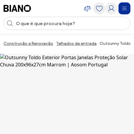
Saltar para o conteúdo
Entrada de pesquisa
Saltar para o rodapé
Construção e Renovação
Telhados de entrada
Outsunny Toldo E