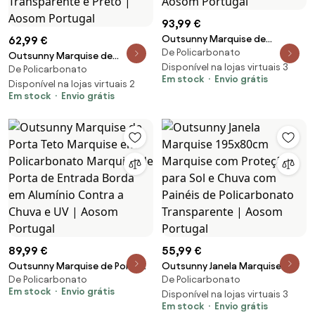
93,99 €
Outsunny Marquise de
62,99 €
De Policarbonato
Proteção 300x96x27cm
Outsunny Marquise de
Marquise Exterior para Portas e
Disponível na lojas virtuais 3
De Policarbonato
Proteção para Portas e Janelas
Em stock
Envio grátis
Janelas contra o Sol e Chuva
Contra Sol e Chuva Telhado de
Disponível na lojas virtuais 2
Marrom | Aosom Portugal
Em stock
Envio grátis
Proteção 150x90x25 cm
Transparente e Preto | Aosom
Portugal
89,99 €
55,99 €
Outsunny Marquise de Porta
Outsunny Janela Marquise
De Policarbonato
De Policarbonato
Teto Marquise em
195x80cm Marquise com
Em stock
Envio grátis
Policarbonato Marquise de
Proteção para Sol e Chuva com
Disponível na lojas virtuais 3
Em stock
Envio grátis
Porta de Entrada Borda em
Painéis de Policarbonato