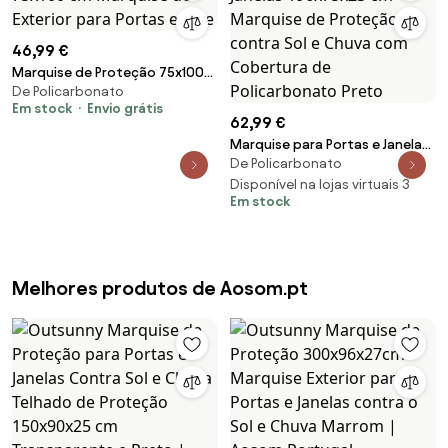
46,99 €
Marquise de Proteção 75x100
De Policarbonato
cm Marquise de Exterior para
Em stock
Envio grátis
Portas e Jane
62,99 €
Marquise para Portas e Janelas
De Policarbonato
196x75x23 cm Marquise de
Proteção contra Sol e Chuva
Disponível na lojas virtuais 3
Em stock
com Cobertura de
Policarbonato Preto
Melhores produtos de Aosom.pt