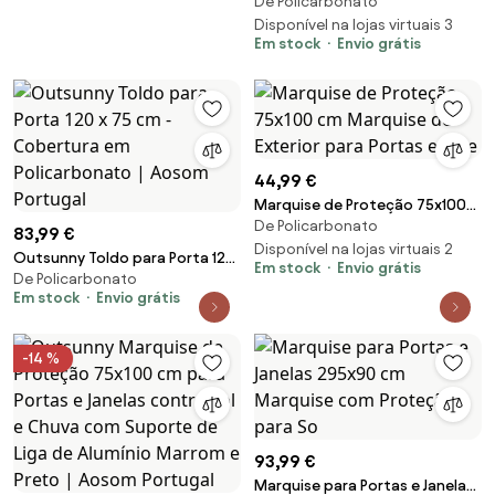
De Policarbonato
195x80cm Marquise com
Proteção para Sol e Chuva com
Disponível na lojas virtuais 3
Em stock
Envio grátis
Painéis de Policarbonato
Transparente | Aosom Portugal
44,99 €
Marquise de Proteção 75x100
De Policarbonato
cm Marquise de Exterior para
83,99 €
Portas e Jane
Disponível na lojas virtuais 2
Outsunny Toldo para Porta 120
Em stock
Envio grátis
De Policarbonato
x 75 cm - Cobertura em
Em stock
Envio grátis
Policarbonato | Aosom Portugal
-14 %
93,99 €
Marquise para Portas e Janelas