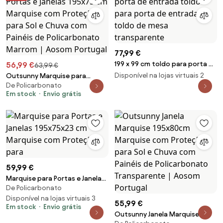
77,99 €
199 x 99 cm toldo para porta de
56,99 €
63,99 €
entrada toldo para porta de
Disponível na lojas virtuais 2
Outsunny Marquise para
entrada toldo de mesa
De Policarbonato
Portas e Janelas 195x75 cm
Em stock
Envio grátis
transparente
Marquise com Proteção para
Sol e Chuva com Painéis de
Policarbonato Marrom | Aosom
Portugal
59,99 €
Marquise para Portas e Janelas
De Policarbonato
195x75x23 cm Marquise com
Proteção para
Disponível na lojas virtuais 3
55,99 €
Em stock
Envio grátis
Outsunny Janela Marquise