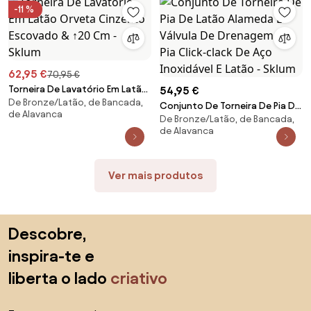
Sklum
-11 %
62,95 €
70,95 €
Torneira De Lavatório Em Latão
54,95 €
De Bronze/Latão, de Bancada,
Orveta Cinzento Escovado &
Conjunto De Torneira De Pia De
de Alavanca
↑20 Cm - Sklum
De Bronze/Latão, de Bancada,
Latão Alameda E Válvula De
de Alavanca
Drenagem De Pia Click-clack De
Aço Inoxidável E Latão - Sklum
Ver mais produtos
Saltar para o topo
Descobre,
inspira-te e
liberta o lado
criativo