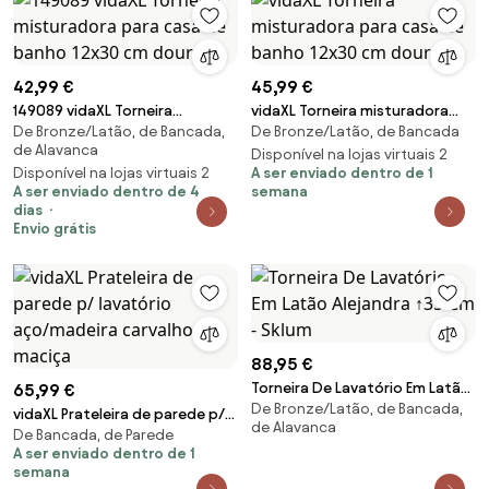
42,99 €
45,99 €
149089 vidaXL Torneira
vidaXL Torneira misturadora
De Bronze/Latão, de Bancada,
De Bronze/Latão, de Bancada
misturadora para casa de
para casa de banho 12x30 cm
de Alavanca
banho 12x30 cm dourado
dourado
Disponível na lojas virtuais 2
Disponível na lojas virtuais 2
A ser enviado dentro de 1
A ser enviado dentro de 4
semana
dias
Envio grátis
88,95 €
Torneira De Lavatório Em Latão
65,99 €
De Bronze/Latão, de Bancada,
Alejandra ↑35 Cm - Sklum
vidaXL Prateleira de parede p/
de Alavanca
De Bancada, de Parede
lavatório aço/madeira carvalho
A ser enviado dentro de 1
maciça
semana