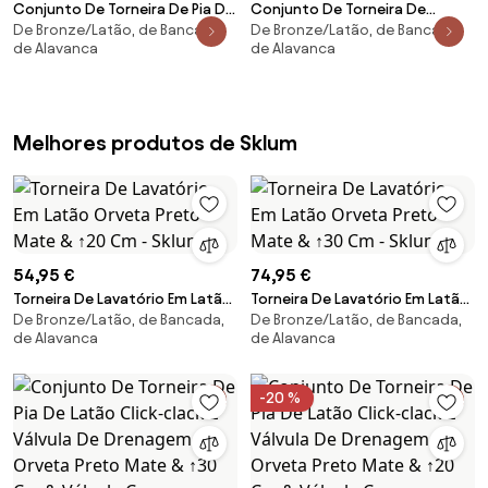
Conjunto De Torneira De Pia De
Conjunto De Torneira De
De Bronze/Latão, de Bancada,
De Bronze/Latão, de Bancada,
Latão Click-clack E Válvula De
Lavatório Em Latão Alejandra E
de Alavanca
de Alavanca
Drenagem Orveta Cinzento
Válvula De Escoamento Para
Escovado & ↑30 Cm & Válvula
Lavatório Tipo Click-clack -
Com Transbordo - Sklum
Sklum
Melhores produtos de Sklum
54,95 €
74,95 €
Torneira De Lavatório Em Latão
Torneira De Lavatório Em Latão
De Bronze/Latão, de Bancada,
De Bronze/Latão, de Bancada,
Orveta Preto Mate & ↑20 Cm -
Orveta Preto Mate & ↑30 Cm -
de Alavanca
de Alavanca
Sklum
Sklum
-20 %