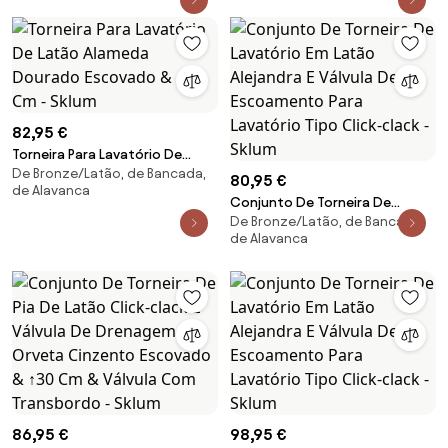
82,95 €
Torneira Para Lavatório De
De Bronze/Latão, de Bancada,
Latão Alameda Dourado
80,95 €
de Alavanca
Escovado & ↑20 Cm - Sklum
Conjunto De Torneira De
De Bronze/Latão, de Bancada,
Lavatório Em Latão Alejandra E
de Alavanca
Válvula De Escoamento Para
Lavatório Tipo Click-clack -
Sklum
86,95 €
98,95 €