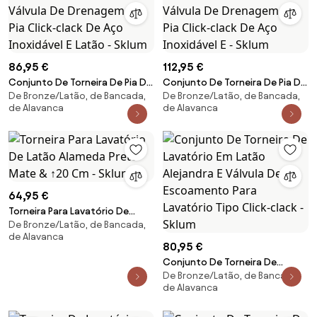
86,95 €
112,95 €
Conjunto De Torneira De Pia De
Conjunto De Torneira De Pia De
De Bronze/Latão, de Bancada,
De Bronze/Latão, de Bancada,
Latão Alameda E Válvula De
Latão Alameda E Válvula De
de Alavanca
de Alavanca
Drenagem De Pia Click-clack De
Drenagem De Pia Click-clack De
Aço Inoxidável E Latão - Sklum
Aço Inoxidável E - Sklum
64,95 €
Torneira Para Lavatório De
De Bronze/Latão, de Bancada,
Latão Alameda Preto Mate &
de Alavanca
↑20 Cm - Sklum
80,95 €
Conjunto De Torneira De
De Bronze/Latão, de Bancada,
Lavatório Em Latão Alejandra E
de Alavanca
Válvula De Escoamento Para
Lavatório Tipo Click-clack -