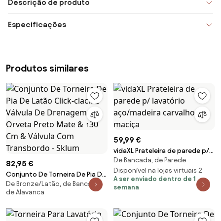
Descrição de produto
Especificações
Produtos similares
59,99 €
vidaXL Prateleira de parede p/
De Bancada, de Parede
lavatório aço/madeira carvalho
82,95 €
maciça
Disponível na lojas virtuais 2
Conjunto De Torneira De Pia De
A ser enviado dentro de 1
De Bronze/Latão, de Bancada,
Latão Click-clack E Válvula De
semana
de Alavanca
Drenagem Orveta Preto Mate
& ↑30 Cm & Válvula Com
Transbordo - Sklum