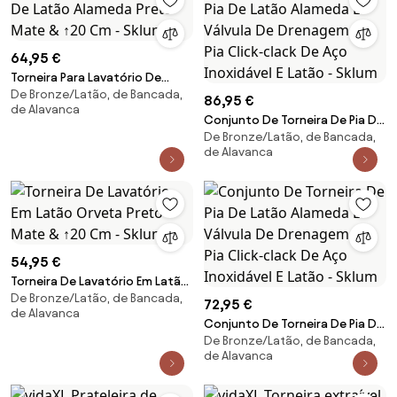
64,95 €
Torneira Para Lavatório De
De Bronze/Latão, de Bancada,
Latão Alameda Preto Mate &
86,95 €
de Alavanca
↑20 Cm - Sklum
Conjunto De Torneira De Pia De
De Bronze/Latão, de Bancada,
Latão Alameda E Válvula De
de Alavanca
Drenagem De Pia Click-clack De
Aço Inoxidável E Latão - Sklum
54,95 €
Torneira De Lavatório Em Latão
De Bronze/Latão, de Bancada,
Orveta Preto Mate & ↑20 Cm -
72,95 €
de Alavanca
Sklum
Conjunto De Torneira De Pia De
De Bronze/Latão, de Bancada,
Latão Alameda E Válvula De
de Alavanca
Drenagem De Pia Click-clack De
Aço Inoxidável E Latão - Sklum