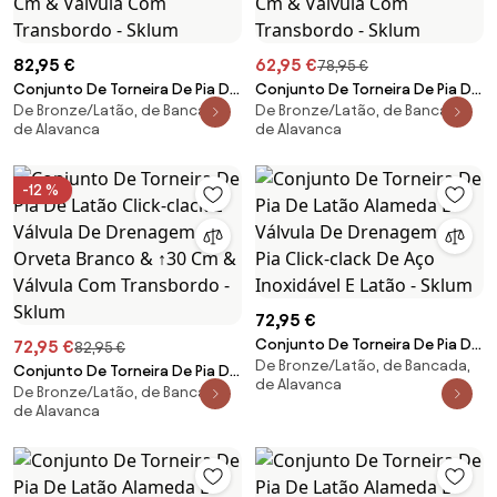
82,95 €
62,95 €
78,95 €
Conjunto De Torneira De Pia De
Conjunto De Torneira De Pia De
De Bronze/Latão, de Bancada,
De Bronze/Latão, de Bancada,
Latão Click-clack E Válvula De
Latão Click-clack E Válvula De
de Alavanca
de Alavanca
Drenagem Orveta Preto Mate
Drenagem Orveta Preto Mate
& ↑30 Cm & Válvula Com
& ↑20 Cm & Válvula Com
Transbordo - Sklum
Transbordo - Sklum
-12 %
72,95 €
Conjunto De Torneira De Pia De
72,95 €
82,95 €
De Bronze/Latão, de Bancada,
Latão Alameda E Válvula De
Conjunto De Torneira De Pia De
de Alavanca
Drenagem De Pia Click-clack De
De Bronze/Latão, de Bancada,
Latão Click-clack E Válvula De
de Alavanca
Aço Inoxidável E Latão - Sklum
Drenagem Orveta Branco & ↑30
Cm & Válvula Com Transbordo -
Sklum