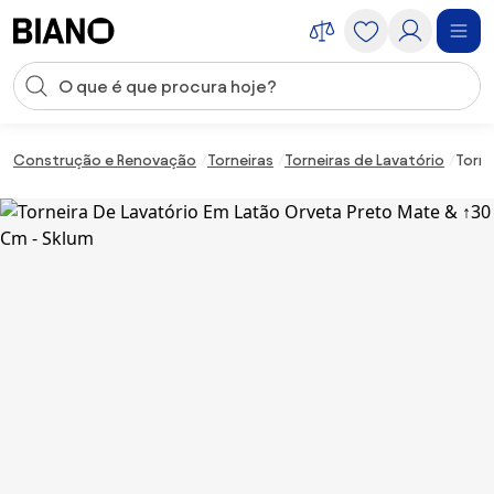
Saltar para o conteúdo
Entrada de pesquisa
Saltar para o rodapé
Construção e Renovação
Torneiras
Torneiras de Lavatório
Torne