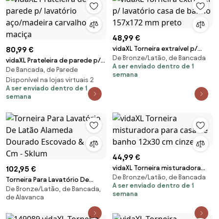
48,99 €
vidaXL Torneira extraível p/
80,99 €
De Bronze/Latão, de Bancada
lavatório casa de banho
vidaXL Prateleira de parede p/
A ser enviado dentro de 1
157x172 mm preto
De Bancada, de Parede
lavatório aço/madeira carvalho
semana
maciça
Disponível na lojas virtuais 2
A ser enviado dentro de 1
semana
44,99 €
vidaXL Torneira misturadora
102,95 €
De Bronze/Latão, de Bancada
para casa de banho 12x30 cm
Torneira Para Lavatório De
A ser enviado dentro de 1
cinzento
De Bronze/Latão, de Bancada,
Latão Alameda Dourado
semana
de Alavanca
Escovado & ↑30 Cm - Sklum