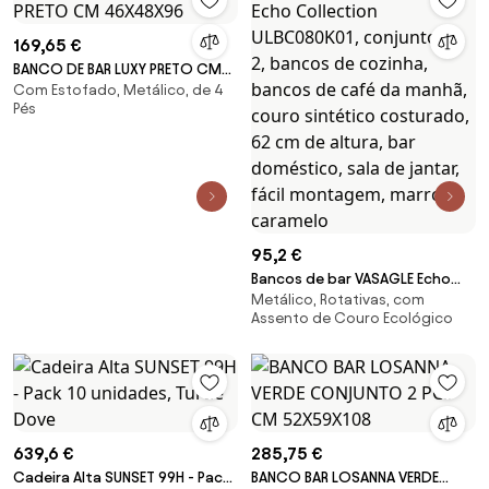
169,65 €
BANCO DE BAR LUXY PRETO CM
Com Estofado, Metálico, de 4
46X48X96
Pés
95,2 €
Bancos de bar VASAGLE Echo
Metálico, Rotativas, com
Collection ULBC080K01,
Assento de Couro Ecológico
conjunto de 2, bancos de
cozinha, bancos de café da
manhã, couro sintético
costurado, 62 cm de altura,
bar doméstico, sala de jantar,
fácil montagem, marrom
639,6 €
285,75 €
caramelo
Cadeira Alta SUNSET 99H - Pack
BANCO BAR LOSANNA VERDE