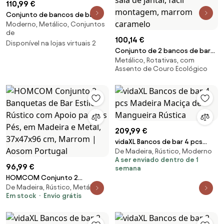
110,99 €
Conjunto de bancos de bar
Moderno, Metálico, Conjuntos
com revestimento sintético e
de
costuras elegantes. | VASAGLE |
100,14 €
Disponível na lojas virtuais 2
49,5 x 49,5 x 63 cm | castanho
Conjunto de 2 bancos de bar
caramelo | LBC080K01.
Metálico, Rotativas, com
VASAGLE Echo Collection
Assento de Couro Ecológico
ULBC090K01, bancos de
cozinha, bancos de café da
manhã, couro sintético
costurado, 76 cm de altura,
para casa, bar, sala de jantar,
fácil montagem, marrom
209,99 €
caramelo
vidaXL Bancos de bar 4 pcs
De Madeira, Rústico, Moderno
Madeira Maciça de Mangueira
A ser enviado dentro de 1
Rústica
96,99 €
semana
HOMCOM Conjunto 2
De Madeira, Rústico, Metálico
Banquetas de Bar Estilo Rústico
Em stock
Envio grátis
com Apoio para os Pés, em
Madeira e Metal, 37x47x96 cm,
Marrom | Aosom Portugal