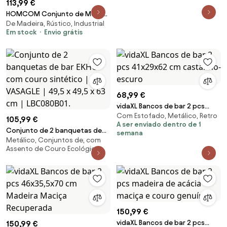
113,99 €
HOMCOM Conjunto de Mesa
De Madeira, Rústico, Industrial
Industrial com 2 Bancos
Em stock
Envio grátis
Estofados, Apoios para Pés,
Estrutura Metálica, Mesa de
Cozinha com Prateleira,
Castanho Rústico | Aosom
Portugal
68,99 €
vidaXL Bancos de bar 2 pcs
Com Estofado, Metálico, Retro
41x29x62 cm castanho-escuro
105,99 €
A ser enviado dentro de 1
Conjunto de 2 banquetas de
semana
Metálico, Conjuntos de, com
bar EKHO com couro sintético |
Assento de Couro Ecológico
VASAGLE | 49,5 x 49,5 x 63 cm |
LBC080B01.
150,99 €
vidaXL Bancos de bar 2 pcs
150,99 €