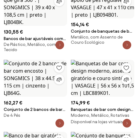
marrom rústico e preto
LBC026B01V1
154,14 €
Conjunto de banquetas de bar
130,55 €
Metálico, com Assento de
com encosto e apoio de pés
Bancos de bar ajustáveis com
Couro Ecológico
reguláveis. | VASAGLE | 47 x 41 x
De Plástico, Metálico, com
encosto em coroa que gira
Tecido
110 cm | preto | LJB094B01.
360°. | SONGMICS | 39 x 40 x
108,5 cm | preto | LJB04BK.
162,27 €
174,99 €
Conjunto de 2 bancos de bar
Banquetas de bar com design
De 4 Pés
Moderno, Metálico, Rotativas
com encosto | SONGMICS | 38 x
moderno, assento giratório e
44.5 x 115 cm | cinzento |
couro sintético | VASAGLE | 56 x
Disponível na lojas virtuais 2
LJB64G.
56 x 101,5 cm | LBC889K01.