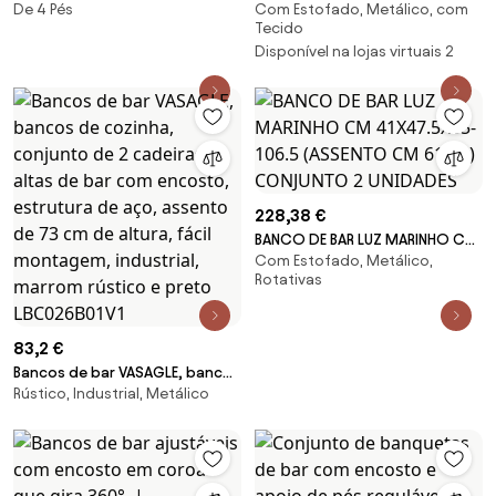
De 4 Pés
Com Estofado, Metálico, com
10 unidades, Turtle Dove
CONJUNTO 2 PCS CM
Tecido
52X59X108
Disponível na lojas virtuais 2
228,38 €
BANCO DE BAR LUZ MARINHO CM
Com Estofado, Metálico,
41X47.5X85-106.5 (ASSENTO CM
Rotativas
61-83) CONJUNTO 2 UNIDADES
83,2 €
Bancos de bar VASAGLE, bancos
Rústico, Industrial, Metálico
de cozinha, conjunto de 2
cadeiras altas de bar com
encosto, estrutura de aço,
assento de 73 cm de altura,
fácil montagem, industrial,