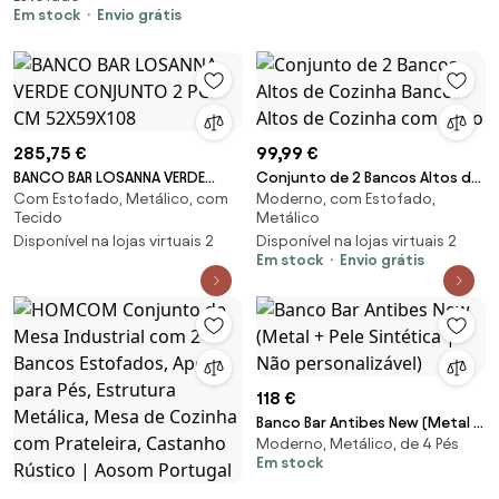
apoio para os pés, encosto,
Em stock
Envio grátis
altura do assento 75,5 cm para
Cozinha &amp; Balcão
Castanho Rústico | Aosom
Portugal
285,75 €
99,99 €
BANCO BAR LOSANNA VERDE
Conjunto de 2 Bancos Altos de
Com Estofado, Metálico, com
Moderno, com Estofado,
CONJUNTO 2 PCS CM
Cozinha Bancos Altos de
Tecido
Metálico
52X59X108
Cozinha com Enco
Disponível na lojas virtuais 2
Disponível na lojas virtuais 2
Em stock
Envio grátis
118 €
Banco Bar Antibes New (Metal +
Moderno, Metálico, de 4 Pés
Pele Sintética | Não
Em stock
personalizável)