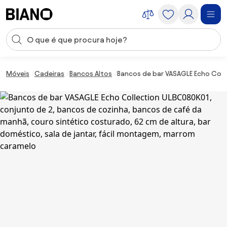
Saltar para o conteúdo
Entrada de pesquisa
Saltar para o rodapé
Móveis
Cadeiras
Bancos Altos
Bancos de bar VASAGLE Echo Coll