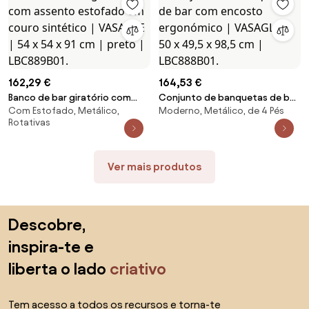
162,29 €
164,53 €
Banco de bar giratório com
Conjunto de banquetas de bar
Com Estofado, Metálico,
Moderno, Metálico, de 4 Pés
assento estofado em couro
com encosto ergonómico |
Rotativas
sintético | VASAGLE | 54 x 54 x 91
VASAGLE | 50 x 49,5 x 98,5 cm |
cm | preto | LBC889B01.
LBC888B01.
Ver mais produtos
Saltar para o topo
Descobre,
inspira-te e
liberta o lado
criativo
Tem acesso a todos os recursos e torna-te