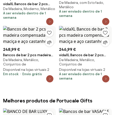
De Madeira, com Estofado,
madeira de acácia maciça e
vidaXL Bancos de bar 2 pcs
Metálico
couro genuíno
De Madeira, Moderno, Metálico
46x35,5x70 cm Madeira Maciça
A ser enviado dentro de 1
A ser enviado dentro de 1
Recuperada
semana
semana
248,99 €
246,99 €
Bancos de bar 2 pcs madeira
vidaXL Bancos de bar 2 pcs
De Madeira, Metálico,
De Madeira, Metálico,
compensada maciça e aço
madeira compensada maciça e
Conjuntos de
Conjuntos de
castanho
aço castanho
Disponível na lojas virtuais 2
Disponível na lojas virtuais 2
Em stock
Envio grátis
A ser enviado dentro de 1
semana
Melhores produtos de Portucale Gifts