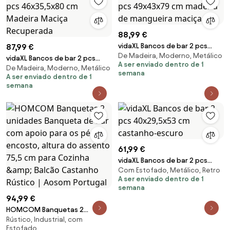
88,99 €
vidaXL Bancos de bar 2 pcs
87,99 €
De Madeira, Moderno, Metálico
49x43x79 cm madeira de
vidaXL Bancos de bar 2 pcs
A ser enviado dentro de 1
mangueira maciça
De Madeira, Moderno, Metálico
46x35,5x80 cm Madeira Maciça
semana
A ser enviado dentro de 1
Recuperada
semana
61,99 €
vidaXL Bancos de bar 2 pcs
Com Estofado, Metálico, Retro
40x29,5x53 cm castanho-
A ser enviado dentro de 1
escuro
semana
94,99 €
HOMCOM Banquetas 2
Rústico, Industrial, com
unidades Banqueta de bar com
Estofado