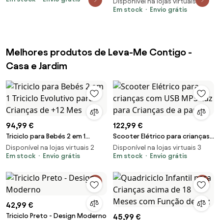
Disponível na lojas virtuais 3
bateria, Controle Remoto,
Carro Elétrico Infantil de Policia
Em stock
Envio grátis
Luzes LED, Função musical,
12V com USB Luz 3-5 km/h
Preto | Aosom Portugal
110x68x52 cm Branco | Aosom
Portugal
Melhores produtos de Leva-Me Contigo -
Casa e Jardim
94,99 €
122,99 €
Triciclo para Bebés 2 em 1
Scooter Elétrico para crianças
Triciclo Evolutivo para Crianças
com USB MP3 Luz para Crianças
Disponível na lojas virtuais 2
Disponível na lojas virtuais 3
de +12 Mes
Em stock
Envio grátis
de a part
Em stock
Envio grátis
42,99 €
Triciclo Preto - Design Moderno
45,99 €