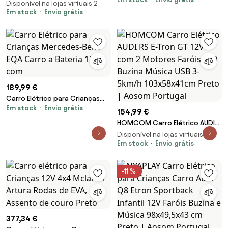
Carro elétrico para crianças de
Disponível na lojas virtuais 2
música, para crianças de 3-6
3-5 Anos com controle remoto
Em stock
Envio grátis
anos, cinza | Aosom Portugal
com música e luzes Bateria 12V
Carga 30kg | Aosom Portugal
189,99 €
Carro Elétrico para Crianças
Em stock
Envio grátis
Mercedes-Benz EQA Carro a
154,99 €
Bateria 12V com
HOMCOM Carro Elétrico AUDI
RS E-Tron GT 12V com 2
Disponível na lojas virtuais 2
Motores Faróis LED Buzina
Em stock
Envio grátis
Música USB 3-5km/h
103x58x41cm Preto | Aosom
-11 %
Portugal
377,34 €