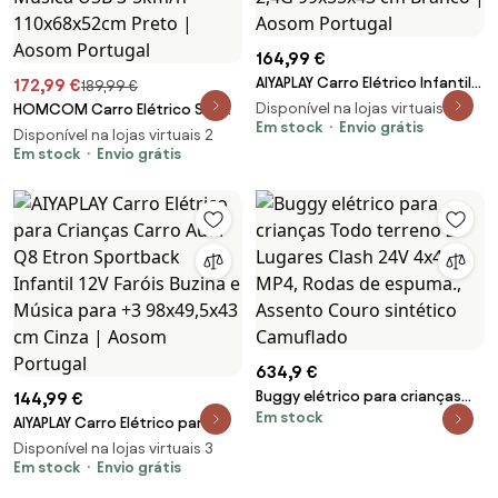
164,99 €
AIYAPLAY Carro Elétrico Infantil
172,99 €
189,99 €
Mercedes-Amg Cle 53 12V 2
Disponível na lojas virtuais 2
HOMCOM Carro Elétrico SUV
Motores Telecomando Parental
Em stock
Envio grátis
Infantil 12V com 2 Motores
Disponível na lojas virtuais 2
2,4G 99x55x43 cm Branco |
Controlo Remoto Faróis Buzina
Em stock
Envio grátis
Aosom Portugal
Bluetooth Música USB 3-5km/h
110x68x52cm Preto | Aosom
Portugal
634,9 €
Buggy elétrico para crianças
144,99 €
Em stock
Todo terreno 2 Lugares Clash
AIYAPLAY Carro Elétrico para
24V 4x4 MP4, Rodas de
Crianças Carro Audi Q8 Etron
Disponível na lojas virtuais 3
espuma., Assento Couro
Sportback Infantil 12V Faróis
Em stock
Envio grátis
sintético Camuflado
Buzina e Música para +3