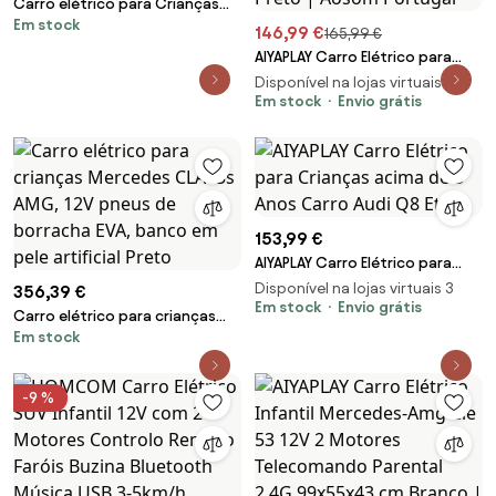
Carro elétrico para Crianças
Em stock
12V 4x4 Mclaren Artura Rodas
146,99 €
165,99 €
de EVA, Assento de couro Preto
AIYAPLAY Carro Elétrico para
Crianças Carro Audi Q8 Etron
Disponível na lojas virtuais 3
Sportback Infantil 12V Faróis
Em stock
Envio grátis
Buzina e Música 98x49,5x43 cm
Preto | Aosom Portugal
153,99 €
AIYAPLAY Carro Elétrico para
Crianças acima de 3 Anos
Disponível na lojas virtuais 3
356,39 €
Carro Audi Q8 Et
Em stock
Envio grátis
Carro elétrico para crianças
Em stock
Mercedes CLA45s AMG, 12V
pneus de borracha EVA, banco
em pele artificial Preto
-9 %