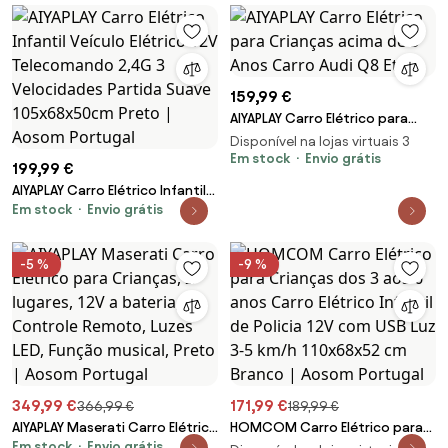
98x49,5x43 cm Cinza | Aosom
Portugal
159,99 €
AIYAPLAY Carro Elétrico para
Crianças acima de 3 Anos
Disponível na lojas virtuais 3
Carro Audi Q8 Et
Em stock
Envio grátis
199,99 €
AIYAPLAY Carro Elétrico Infantil
Em stock
Envio grátis
Veículo Elétrico 12V
Telecomando 2,4G 3
Velocidades Partida Suave
-5 %
-9 %
105x68x50cm Preto | Aosom
Portugal
349,99 €
171,99 €
366,99 €
189,99 €
AIYAPLAY Maserati Carro Elétrico
HOMCOM Carro Elétrico para
Em stock
Envio grátis
para Crianças, 2 lugares, 12V a
Crianças dos 3 aos 6 anos