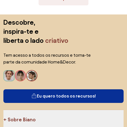
Saltar para o topo
Descobre,
inspira-te e
liberta o lado
criativo
Tem acesso a todos os recursos e torna-te
parte da comunidade Home&Decor.
Eu quero todos os recursos!
Sobre Biano