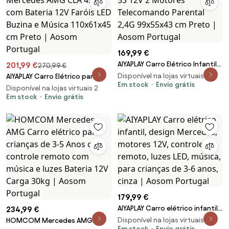
169,99 €
AIYAPLAY Carro Elétrico Infantil
201,99 €
270,99 €
Mercedes-Amg Cle 53 12V 2
Disponível na lojas virtuais 2
AIYAPLAY Carro Elétrico para
Motores Telecomando Parental
Em stock
Envio grátis
Crianças Carro Mercedes AMG
Disponível na lojas virtuais 2
2,4G 99x55x43 cm Preto |
CLA 45 com Bateria 12V Faróis
Em stock
Envio grátis
Aosom Portugal
LED Buzina e Música 110x61x45
cm Preto | Aosom Portugal
179,99 €
AIYAPLAY Carro elétrico infantil,
234,99 €
design Mercedes, motores 12V,
Disponível na lojas virtuais 2
HOMCOM Mercedes AMG
controle remoto, luzes LED,
Em stock
Envio grátis