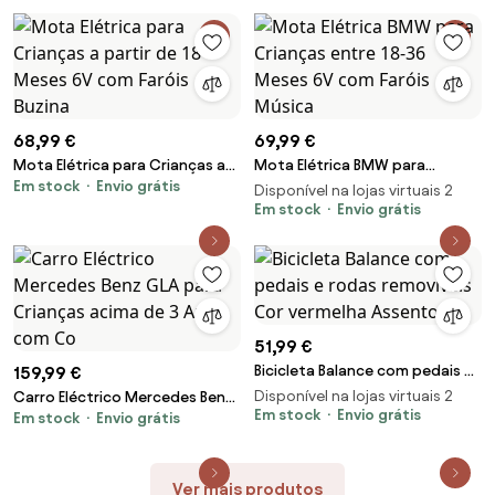
68,99 €
69,99 €
Mota Elétrica para Crianças a
Mota Elétrica BMW para
Em stock
Envio grátis
partir de 18 Meses 6V com
Crianças entre 18-36 Meses 6V
Disponível na lojas virtuais 2
Faróis Buzina
com Faróis Música
Em stock
Envio grátis
51,99 €
Bicicleta Balance com pedais e
159,99 €
rodas removíveis Cor vermelha
Disponível na lojas virtuais 2
Carro Eléctrico Mercedes Benz
Assento a
Em stock
Envio grátis
Em stock
Envio grátis
GLA para Crianças acima de 3
Anos com Co
Ver mais produtos