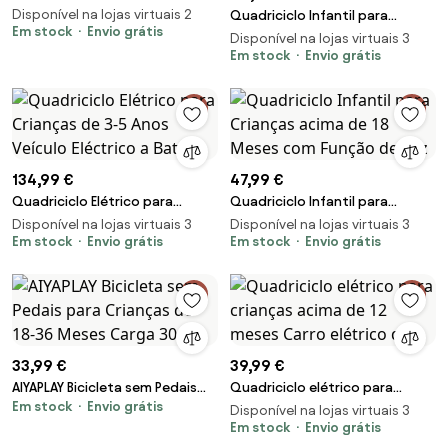
Disponível na lojas virtuais 2
Quadriciclo Infantil para
Em stock
Envio grátis
Crianças acima de 18 Meses
Disponível na lojas virtuais 3
com Função de Luz
Em stock
Envio grátis
134,99 €
47,99 €
Quadriciclo Elétrico para
Quadriciclo Infantil para
Crianças de 3-5 Anos Veículo
Crianças acima de 18 Meses
Disponível na lojas virtuais 3
Disponível na lojas virtuais 3
Eléctrico a Bat
Em stock
Envio grátis
com Função de Luz
Em stock
Envio grátis
33,99 €
39,99 €
AIYAPLAY Bicicleta sem Pedais
Quadriciclo elétrico para
Em stock
Envio grátis
para Crianças de 18-36 Meses
crianças acima de 12 meses
Disponível na lojas virtuais 3
Carga 30 kg
Carro elétrico qu
Em stock
Envio grátis