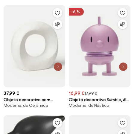
-6 %
37,99 €
16,99 €
17,99 €
Objeto decorativo com
Objeto decorativo Bumble, Alt
Moderna, de Cerâmica
Moderna, de Plástico
aspeto de areia Olena
8 cm