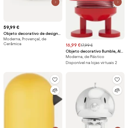
59,99 €
Objeto decorativo de design
Moderna, Provençal, de
Coral
Cerâmica
16,99 €
17,99 €
Objeto decorativo Bumble, Alt
Moderna, de Plástico
8 cm
Disponível na lojas virtuais 2