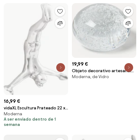
19,99 €
Objeto decorativo artesanal
Moderna, de Vidro
Tia
16,99 €
vidaXL Escultura Prateado 22 x
Moderna
8 x 25 cm Alumínio
A ser enviado dentro de 1
semana