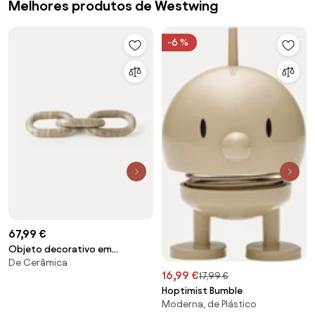
Melhores produtos de Westwing
-6 %
67,99 €
Objeto decorativo em
De Cerâmica
mármore Milena
16,99 €
17,99 €
Hoptimist Bumble
Moderna, de Plástico