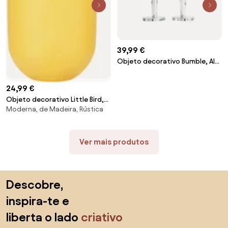
39,99 €
Objeto decorativo Bumble, Alt
11 cm
24,99 €
Objeto decorativo Little Bird,
Moderna, de Madeira, Rústica
Alt 10 cm
Ver mais produtos
Saltar para o topo
Descobre,
inspira-te e
liberta o lado
criativo