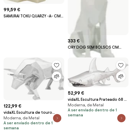
99,59 €
SAMURAI TOKU QUARZY -A- CM
34X12X30
333 €
ORY DOG SEM BOLSOS CM
27X51X74
52,99 €
vidaXL Escultura Prateado 68 x
Moderna, de Metal
20 x 24 cm Alumínio
122,99 €
A ser enviado dentro de 1
vidaXL Escultura de touro
semana
Moderna, de Metal
Prateado 74 x 23 x 39 cm
A ser enviado dentro de 1
Alumínio
semana