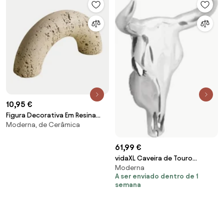
10,95 €
Figura Decorativa Em Resina
Moderna, de Cerâmica
Bantry ↑10 Cm - Sklum
61,99 €
vidaXL Caveira de Touro
Moderna
Prateado 34 x 13 x 53 cm
A ser enviado dentro de 1
Alumínio
semana