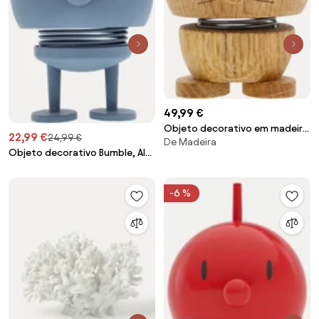
49,99 €
Objeto decorativo em madeira
22,99 €
24,99 €
De Madeira
de carvalho Fuzzle
Objeto decorativo Bumble, Alt
11 cm
-6 %