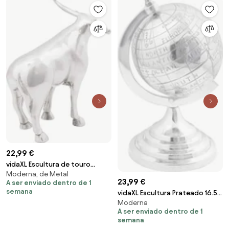
22,99 €
vidaXL Escultura de touro
Moderna, de Metal
Prateado 20 x 17 x 23 cm
23,99 €
A ser enviado dentro de 1
Alumínio
semana
vidaXL Escultura Prateado 16.5 x
Moderna
14 x 26 cm Alumínio
A ser enviado dentro de 1
semana