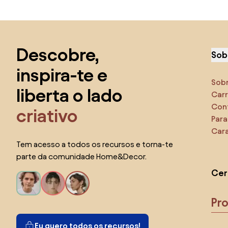
Saltar para o topo
Descobre,
Sob
inspira-te e
Sob
liberta o lado
Carr
Con
criativo
Para
Cara
Tem acesso a todos os recursos e torna-te
parte da comunidade Home&Decor.
Cer
Pr
Eu quero todos os recursos!