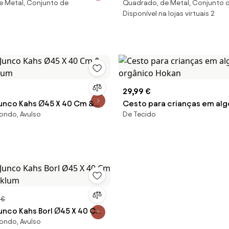
e Metal, Conjunto de
Quadrado, de Metal, Conjunto 
e 3
conjunto de 3
Disponível na lojas virtuais 2
29,99 €
unco Kahs Ø45 X 40 Cm &
Cesto para crianças em al
ondo, Avulso
De Tecido
klum
orgânico Hokan
 €
unco Kahs Borl Ø45 X 40 Cm
ondo, Avulso
 Sklum