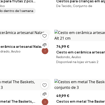
a para frutas 2 pcs
Cestos para crianças em a
ulso
De Tecido, Conjunto de
 x 18 x 2,5 cm Alumínio
orgânico Rowan, conjunto d
ado dentro de 1 semana
erâmica artesanal Nalan
74,99 €
drado, Avulso
Cesto em cerâmica artesana
Redondo, Avulso
Alt 21 cm
Disponível na lojas virtuais 2
49,99 €
metal The Baskets,
Cestos em metal The Basket