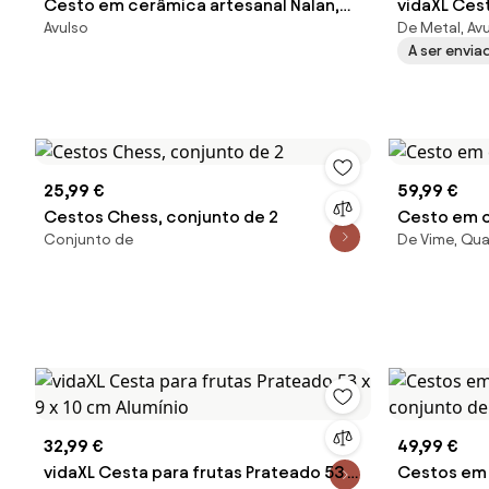
Cesto em cerâmica artesanal Nalan,
vidaXL Cest
Avulso
De Metal, Av
Alt 15 cm
Prateado 40
A ser envi
25,99 €
59,99 €
Cestos Chess, conjunto de 2
Cesto em c
Conjunto de
De Vime, Qua
32,99 €
49,99 €
vidaXL Cesta para frutas Prateado 53 x
Cestos em 