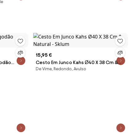
de
15,95 €
godão
Cesto Em Junco Kahs Ø40 X 38 Cm &
De Vime, Redondo, Avulso
Natural - Sklum