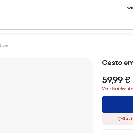
Códi
15 cm
Cesto em 
59,99 €
Ver histórico d
Gost