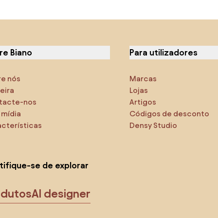
re Biano
Para utilizadores
re nós
Marcas
eira
Lojas
tacte-nos
Artigos
 mídia
Códigos de desconto
cterísticas
Densy Studio
tifique-se de explorar
odutos
AI designer