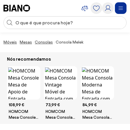
Saltar para o conteúdo
Entrada de pesquisa
Saltar para o rodapé
Móveis
Mesas
Consolas
Consola Melek
Nós recomendamos
108,99 €
73,99 €
84,99 €
HOMCOM
HOMCOM
HOMCOM
Mesa Console
Mesa Consola
Mesa Consola
Mesa de Apoio
Vintage Móvel
Moderna Mesa
de Entrada
de Entrada com
de Entrada com