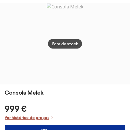
Industrial 3
2 Portas de
2 Gavetas e Pés
Gavetas 1
Correr e
de Aço Anti-
Prateleira
Compartimentos
tombo para
Aspecto de
Consola de
Entrada Sala
Madeira
Entrada
Corredor
100x35x76,5
100x30x80 cm
80x31,5x75 cm
cm Marrom
Carvalho |
Branco | Aosom
Fora de stock
Claro Preto |
Aosom
Portugal
Aosom
Portugal
Portugal
Consola Melek
999 €
Ver histórico de preços