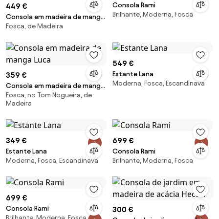
Consola Rami
449 €
Brilhante, Moderna, Fosca
Consola em madeira de manga
Fosca, de Madeira
Lyle
549 €
Estante Lana
359 €
Moderna, Fosca, Escandinava
Consola em madeira de manga
Fosca, no Tom Nogueira, de
Luca
Madeira
349 €
699 €
Estante Lana
Consola Rami
Moderna, Fosca, Escandinava
Brilhante, Moderna, Fosca
699 €
Consola Rami
300 €
Brilhante, Moderna, Fosca