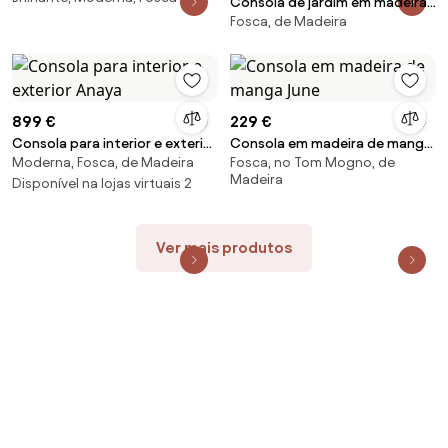
Consola de jardim em madeira
Fosca, de Madeira
de acácia Hector
899 €
229 €
Consola para interior e exterior
Consola em madeira de manga
Moderna, Fosca, de Madeira
Fosca, no Tom Mogno, de
Anaya
June
Madeira
Disponível na lojas virtuais 2
Ver mais produtos