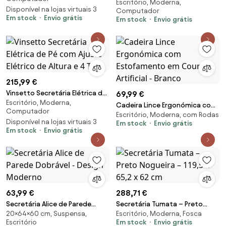
Escritório, Moderna,
Pé com Ajuste Elétrico de Altura
Disponível na lojas virtuais 3
Computador
e 4 T
Em stock
Envio grátis
Em stock
Envio grátis
215,99 €
Vinsetto Secretária Elétrica de
69,99 €
Escritório, Moderna,
Pé com Ajuste Elétrico de Altura
Cadeira Lince Ergonómica com
Computador
e 4 T
Escritório, Moderna, com Rodas
Estofamento em Couro
Disponível na lojas virtuais 3
Em stock
Envio grátis
Artificial - Branco
Em stock
Envio grátis
63,99 €
288,71 €
Secretária Alice de Parede
Secretária Tumata – Preto
20×64×60 cm, Suspensa,
Escritório, Moderna, Fosca
Dobrável - Design Moderno
Nogueira – 119,5 x 65,2 x 62 cm
Escritório
Em stock
Envio grátis