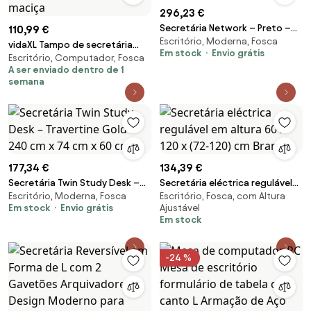
296,23 €
Secretária Network – Preto –
110,99 €
Escritório, Moderna, Fosca
100 cm x 75 cm x 45 cm
vidaXL Tampo de secretária
Em stock
Envio grátis
Escritório, Computador, Fosca
retangular 140x60x2,5 cm
A ser enviado dentro de 1
acácia maciça
semana
177,34 €
134,39 €
Secretária Twin Study Desk –
Secretária eléctrica regulável
Escritório, Moderna, Fosca
Escritório, Fosca, com Altura
Travertine Gold – 240 cm x 74
em altura 60 x 120 x (72-120) cm
Em stock
Envio grátis
Ajustável
cm x 60 cm
Branca
Em stock
-24 %