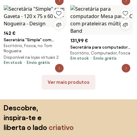
142 €
Secretária "Simple" com
131,99 €
Escritório, Fosca, no Tom
Gaveta - 120 x 75 x 60 cm -
Secretária para computador
Nogueira
Nogueira - Design
Escritório, Computador, Fosca
Mesa para PC com prateleiras
Disponível na lojas virtuais 2
Em stock
Envio grátis
múltiplas Band
Em stock
Envio grátis
Ver mais produtos
Saltar para o topo
Descobre,
inspira-te e
liberta o lado
criativo