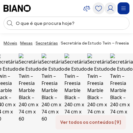
Saltar para o conteúdo
Entrada de pesquisa
Saltar para o rodapé
Móveis
Mesas
Secretárias
Secretária de Estudo Twin – Freesia 
Ver todos os conteúdos (9)