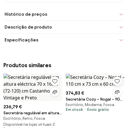
Histórico de preços
Descrição de produto
Especificações
Produtos similares
374,83 €
Secretária Cozy – Nogal – 110
Escritório, Moderna, Fosca
cm x 73 cm x 60 cm
236,79 €
Em stock
Envio grátis
Secretária regulável em altura
Escritório, Retro, Fosca
eléctrica 70 x 160 x (72-120) cm
Castanho Vintage e Preto
Disponível na lojas virtuais 2