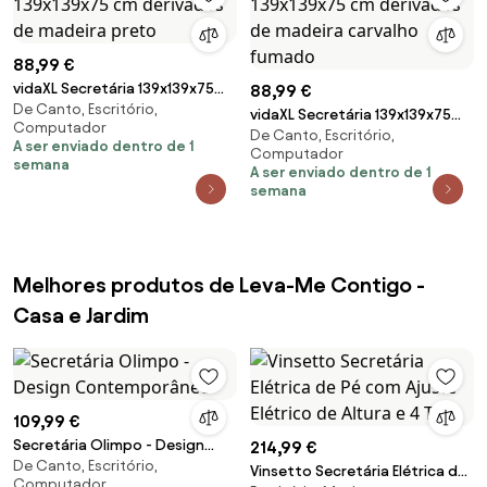
88,99 €
vidaXL Secretária 139x139x75
88,99 €
De Canto, Escritório,
cm derivados de madeira preto
vidaXL Secretária 139x139x75
Computador
De Canto, Escritório,
cm derivados de madeira
A ser enviado dentro de 1
Computador
carvalho fumado
semana
A ser enviado dentro de 1
semana
Melhores produtos de Leva-Me Contigo -
Casa e Jardim
109,99 €
Secretária Olimpo - Design
214,99 €
De Canto, Escritório,
Contemporâneo
Vinsetto Secretária Elétrica de
Computador