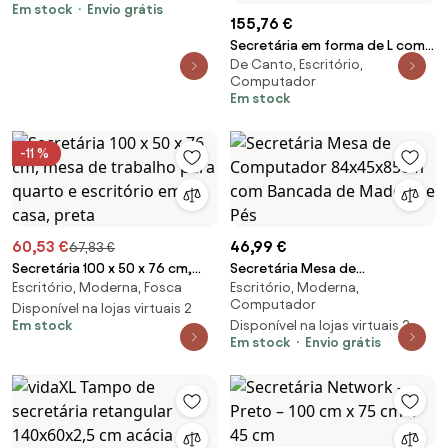
Em stock
Envio grátis
155,76 €
Secretária em forma de L com
De Canto, Escritório,
tomada eléctrica Suporte para
Computador
CPU de 168 cm e estrutura
Em stock
metálica robusta para o
escritório Castanho
-11 %
60,53 €
46,99 €
67,83 €
Secretária 100 x 50 x 76 cm,
Secretária Mesa de
Escritório, Moderna, Fosca
Escritório, Moderna,
mesa de trabalho para quarto
Computador 84x45x85cm com
Computador
e escritório em casa, preta
Disponível na lojas virtuais 2
Bancada de Madeira e Pés
Em stock
Disponível na lojas virtuais 2
Em stock
Envio grátis