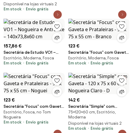
Disponível na lojas virtuais 2
Em stock
Envio grátis
157,86 €
123 €
Secretária de Estudo VO1 –
Secretária "Focus" com Gaveta
Escritório, Moderna, Fosca
Escritório, Moderna, Fosca
Nogueira e Antracite –
e Prataleiras - 90 x 75 x 55 cm -
Em stock
Envio grátis
Em stock
Envio grátis
140x73,8x60 cm
Branco
123 €
142 €
Secretária "Focus" com Gaveta
Secretária "Simple" com
Escritório, Fosca, no Tom
75×120×60 cm, Escritório,
e Prataleiras - 90 x 75 x 55 cm -
Gaveta - 120 x 75 x 60 cm -
Nogueira
Moderna
Noguei
Nogueira Claro - D
Em stock
Envio grátis
Disponível na lojas virtuais 2
Em stock
Envio grátis