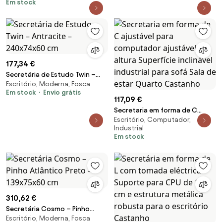
Em stock
177,34 €
Secretária de Estudo Twin –
Escritório, Moderna, Fosca
Antracite – 240x74x60 cm
Em stock
Envio grátis
117,09 €
Secretaria em forma de C
Escritório, Computador,
ajustável para computador
Industrial
ajustável em altura Superfície
Em stock
inclinável industrial para sofá
Sala de estar Quarto Castanho
310,62 €
Secretária Cosmo – Pinho
Escritório, Moderna, Fosca
Atlântico Preto – 139x75x60 cm