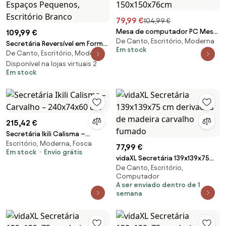
79,99 €
104,99 €
Mesa de computador PC Mesa
109,99 €
De Canto, Escritório, Moderna
de escritório formulário de
Secretária Reversível em Forma
Em stock
tabela de canto L Armação de
De Canto, Escritório, Moderna
de L com 2 Gavetões
Aço 150x150x76cm
Arquivadores, Design Moderno
Disponível na lojas virtuais 2
Em stock
para Espaços Pequenos,
Escritório Branco
215,42 €
Secretária Ikili Calisma –
Escritório, Moderna, Fosca
Carvalho – 240x74x60 cm
77,99 €
Em stock
Envio grátis
vidaXL Secretária 139x139x75
De Canto, Escritório,
cm derivados de madeira
Computador
carvalho fumado
A ser enviado dentro de 1
semana