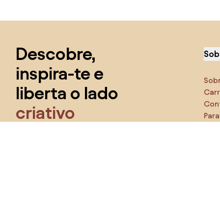
Saltar para o topo
Descobre,
Sob
inspira-te e
Sob
liberta o lado
Carr
Con
criativo
Para
Cara
Tem acesso a todos os recursos e torna-te
parte da comunidade Home&Decor.
Cer
Pr
Eu quero todos os recursos!