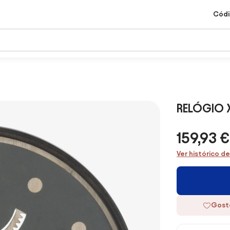
Códi
RELÓGIO 
159,93 €
Ver histórico d
Gost