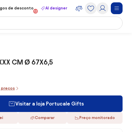
gos de desconto
AI designer
12
XXX CM Ø 67X6,5
e preços
Visitar a loja Portucale Gifts
ei
Comparar
Preço monitorado