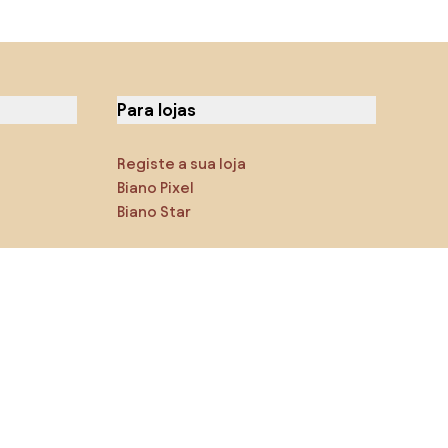
Para lojas
Registe a sua loja
Biano Pixel
Biano Star
Encontra-nos nas redes
sociais