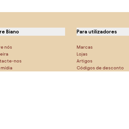
re Biano
Para utilizadores
re nós
Marcas
eira
Lojas
tacte-nos
Artigos
 mídia
Códigos de desconto
cterísticas
Densy Studio
tifique-se de explorar
odutos
AI designer