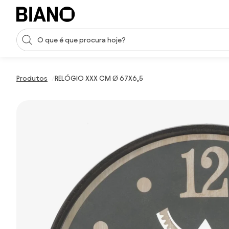
Saltar para o conteúdo
Entrada de pesquisa
Saltar para o rodapé
Produtos
RELÓGIO XXX CM Ø 67X6,5