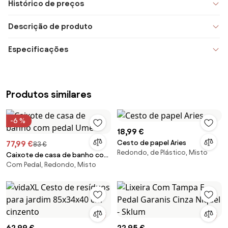
Histórico de preços
Descrição de produto
Especificações
Produtos similares
-6 %
18,99 €
Cesto de papel Aries
77,99 €
83 €
Redondo, de Plástico, Misto
Caixote de casa de banho com
Com Pedal, Redondo, Misto
pedal Ume
62,99 €
22,95 €