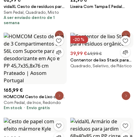
vidaXL Cesto de resíduos para
Lixeira Com Tampa E Pedal
Sem Pedal, Quadrado, Misto
jardim 85x34x40 cm cinzento
Garanis Cinza Níquel - Sklum
A ser enviado dentro de 1
semana
-20 %
39,99 €
49,99 €
Contentor de lixo Stack para
Quadrado, Seletivo, de Plástico
resíduos orgânicos
165,99 €
HOMCOM Cesto de Lixo de 3
Com Pedal, de Inox, Redondo
Compartimentos de 56L com
Em stock
Envio grátis
Suporte para desodorizante
em Aço e PP 45,7x35,8x76 cm
Prateado | Aosom Portugal