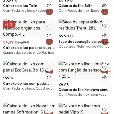
25,99 €
25,99 €
Caixote do lixo Tallin
Caixote do lixo Tallin
Com Pedal, de Inox, Redondo
Com Pedal, de Inox, Redondo
-8 %
59,99 €
Saco de separação de resíduos
34,99 €
37,99 €
Quadrado, Seletivo, de Plástico
Trent, 28 L
Caixote do lixo para resíduos
Quadrado, Seletivo, de Plástico
orgânicos Compo, 4 L
159 €
Caixote do lixo com pedal
249 €
Com Pedal, de Inox, Quadrado
EcoCasa, 3 x 15 L
Caixote do lixo Himalaya com
Com Pedal, de Inox, sem Pedal
função de sensor, 35 L + 25 L