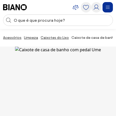
Saltar para o conteúdo
Entrada de pesquisa
Saltar para o rodapé
Acessórios
Limpeza
Caixotes do Lixo
Caixote de casa de banh