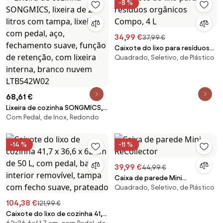
-8 %
34,99 €
37,99 €
Caixote do lixo para resíduos
Quadrado, Seletivo, de Plástico
orgânicos Compo, 4 L
68,61 €
Lixeira de cozinha SONGMICS,
Com Pedal, de Inox, Redondo
lixeira de 20 litros com tampa,
lixeira com pedal, aço,
fechamento suave, função de
-14 %
-11 %
retenção, com lixeira interna,
branco nuvem LTB542W02
39,99 €
44,99 €
Caixa de parede Mini
Quadrado, Seletivo, de Plástico
ReCollector
104,38 €
121,99 €
Caixote do lixo de cozinha 41,7