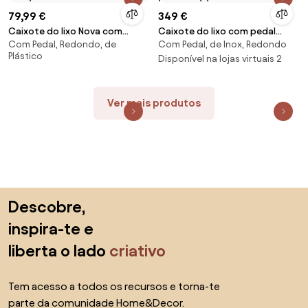
79,99 €
349 €
Caixote do lixo Nova com
Caixote do lixo com pedal
Com Pedal, Redondo, de
Com Pedal, de Inox, Redondo
tampa Softmotion, 5 L
Vipp15
Plástico
Disponível na lojas virtuais 2
Ver mais produtos
Saltar para o topo
Descobre,
inspira-te e
liberta o lado
criativo
Tem acesso a todos os recursos e torna-te
parte da comunidade Home&Decor.