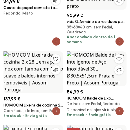
34,99 €
Cesto de papel com efeito
Redondo, Misto
mármore Kyle
95,99 €
vidaXL Armário de resíduos para
85×68×40 cm, sem Pedal,
jardim 68x40x85 cm PP
Quadrado
cinzento e preto
A ser enviado dentro de 1
semana
54,99 €
HOMCOM Balde de Lixo
137,99 €
De Inox, sem Pedal, Redondo
Inteligente de Aço Inoxidável
HOMCOM Lixeira de cozinha 2 x
30L Ø30,5x51,5cm Prata e Preto
Disponível na lojas virtuais 3
Com Pedal, de Inox, sem Pedal
28 L em aço inox com tampa
Em stock
Envio grátis
Em stock
Envio grátis
| Aosom Portugal
com fecho suave e baldes
internos removíveis | Aosom
Portugal