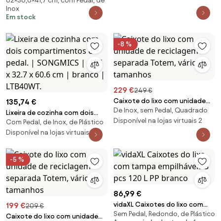
62×36,6×41,7 cm, com Pedal, de
x 36,6 x 62 cm de 50 L, com
Inox
pedal, balde interior removível,
Em stock
tampa com fecho suave,
prateado
-8 %
229 €
249 €
Caixote do lixo com unidade
135,74 €
De Inox, sem Pedal, Quadrado
de reciclagem separada
Lixeira de cozinha com dois
Totem, vários tamanhos
Disponível na lojas virtuais 2
Com Pedal, de Inox, de Plástico
compartimentos e pedal. |
SONGMICS | 42.6 x 32.7 x 60.6
Disponível na lojas virtuais 2
cm | branco | LTB40WT.
-5 %
86,99 €
vidaXL Caixotes do lixo com
199 €
209 €
Sem Pedal, Redondo, de Plástico
tampa empilháveis 3 pcs 120 L
Caixote do lixo com unidade