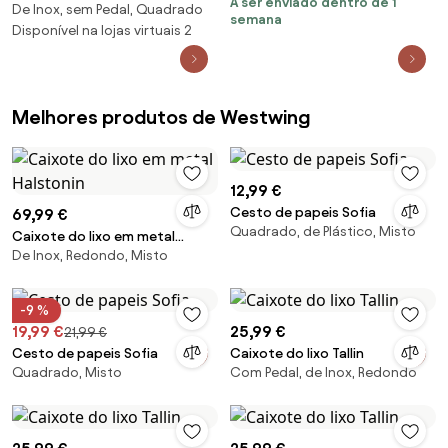
A ser enviado dentro de 1
PP branco
De Inox, sem Pedal, Quadrado
de reciclagem separada
semana
Totem, vários tamanhos
Disponível na lojas virtuais 2
Melhores produtos de Westwing
12,99 €
Cesto de papeis Sofia
69,99 €
Quadrado, de Plástico, Misto
Caixote do lixo em metal
De Inox, Redondo, Misto
Halstonin
-9 %
19,99 €
25,99 €
21,99 €
Cesto de papeis Sofia
Caixote do lixo Tallin
Quadrado, Misto
Com Pedal, de Inox, Redondo