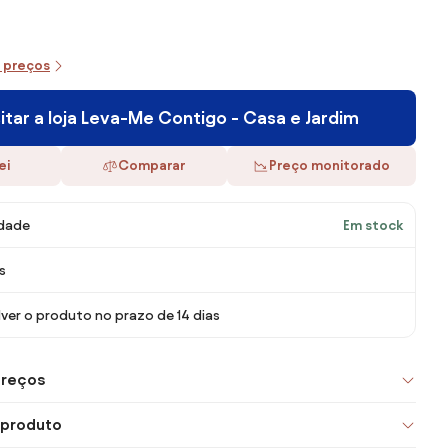
e preços
sitar a loja Leva-Me Contigo - Casa e Jardim
ei
Comparar
Preço monitorado
idade
Em stock
s
ver o produto no prazo de 14 dias
preços
 produto