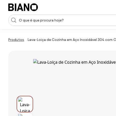
Saltar para o conteúdo
Entrada de pesquisa
Saltar para o rodapé
Produtos
Lava-Loiça de Cozinha em Aço Inoxidável 304 com Ca