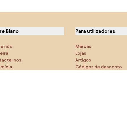
re Biano
Para utilizadores
re nós
Marcas
eira
Lojas
tacte-nos
Artigos
 mídia
Códigos de desconto
cterísticas
Densy Studio
tifique-se de explorar
odutos
AI designer