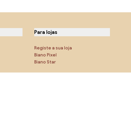
Para lojas
Registe a sua loja
Biano Pixel
Biano Star
Encontra-nos nas redes
sociais