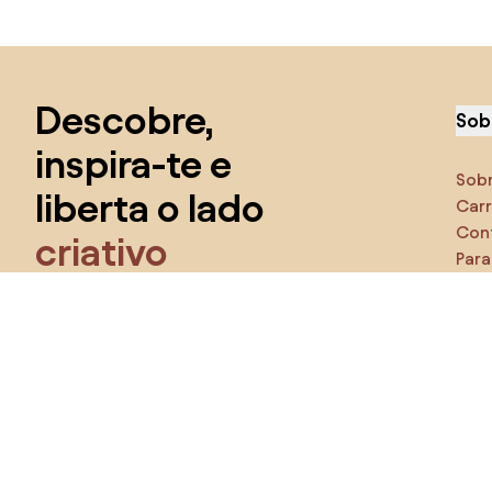
Saltar para o topo
Descobre,
Sob
inspira-te e
Sob
liberta o lado
Carr
Con
criativo
Para
Cara
Tem acesso a todos os recursos e torna-te
parte da comunidade Home&Decor.
Cer
Pr
Eu quero todos os recursos!