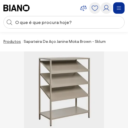
Saltar para o conteúdo
Entrada de pesquisa
Saltar para o rodapé
Produtos
Sapateira De Aço Janine Moka Brown - Sklum