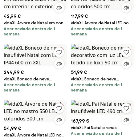
42,99 €
117,99 €
vidaXL Árvore de Natal em cone
vidaXL Árvore de Natal LED no
A ser enviado dentro de 1
A ser enviado dentro de 1
360 LEDs 143x250 cm interior e
mastro 1534 LEDs coloridos 500
semana
semana
exterior
cm
244,99 €
51,99 €
vidaXL Boneco de neve
vidaXL Boneco de neve
A ser enviado dentro de 1
A ser enviado dentro de 1
insuflável Natal com LED IP44
decorativo com luz LED tecido
semana
semana
600 cm XXL
de luxo 90 cm
167,99 €
vidaXL Pai Natal e renas
54,99 €
A ser enviado dentro de 1
insufláveis LED 490 cm
vidaXL Árvore de Natal LED no