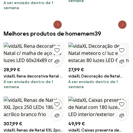
semana
A ser enviado dentro de 1
mastro 550 LEDs coloridos 300
semana
cm
Melhores produtos de homemem39
28,99 €
27,99 €
vidaXL Rena decorativa Natal c/
vidaXL Decoração de Natal
A ser enviado dentro de 1
A ser enviado dentro de 1
malha de aço 306 luzes LED
meteoro c/ luz e estacas 80
semana
semana
60x24x89 cm
luzes LED 62 cm
307,99 €
49,99 €
vidaXL Renas de Natal XXL 2pcs
vidaXL Caixas presente de