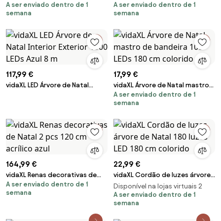
A ser enviado dentro de 1
A ser enviado dentro de 1
250 LEDs 180 cm acrílico branco
Natal com 180 luzes LED
semana
semana
frio
interior/exterior
117,99 €
17,99 €
vidaXL LED Árvore de Natal
vidaXL Árvore de Natal mastro
A ser enviado dentro de 1
Interior Exterior 1300 LEDs Azul
de bandeira 108 LEDs 180 cm
semana
8 m
colorido
164,99 €
22,99 €
vidaXL Renas decorativas de
vidaXL Cordão de luzes árvore
A ser enviado dentro de 1
Natal 2 pcs 120 cm acrílico azul
de Natal 180 luzes LED 180 cm
Disponível na lojas virtuais 2
semana
colorido
A ser enviado dentro de 1
semana