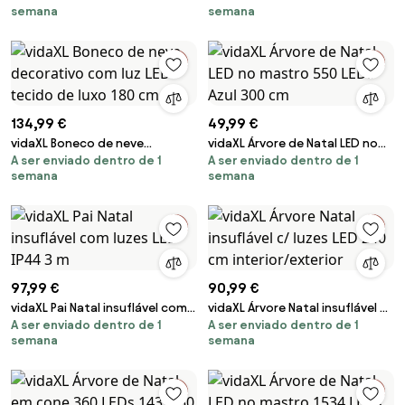
semana
semana
cm
de luxo 120 cm
134,99 €
49,99 €
vidaXL Boneco de neve
vidaXL Árvore de Natal LED no
A ser enviado dentro de 1
A ser enviado dentro de 1
decorativo com luz LED tecido
mastro 550 LEDs Azul 300 cm
semana
semana
de luxo 180 cm
97,99 €
90,99 €
vidaXL Pai Natal insuflável com
vidaXL Árvore Natal insuflável c/
A ser enviado dentro de 1
A ser enviado dentro de 1
luzes LED IP44 3 m
luzes LED 240 cm
semana
semana
interior/exterior