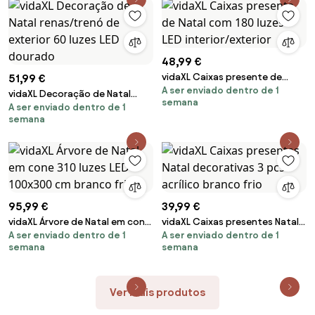
48,99 €
vidaXL Caixas presente de
51,99 €
A ser enviado dentro de 1
Natal com 180 luzes LED
vidaXL Decoração de Natal
semana
interior/exterior
A ser enviado dentro de 1
renas/trenó de exterior 60
semana
luzes LED dourado
95,99 €
39,99 €
vidaXL Árvore de Natal em cone
vidaXL Caixas presentes Natal
A ser enviado dentro de 1
A ser enviado dentro de 1
310 luzes LED 100x300 cm
decorativas 3 pcs acrílico
semana
semana
branco frio
branco frio
Ver mais produtos