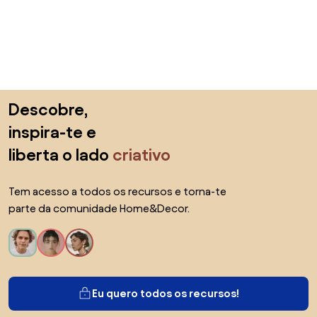
Saltar para o topo
Descobre,
inspira-te e
liberta o lado
criativo
Tem acesso a todos os recursos e torna-te
parte da comunidade Home&Decor.
Eu quero todos os recursos!