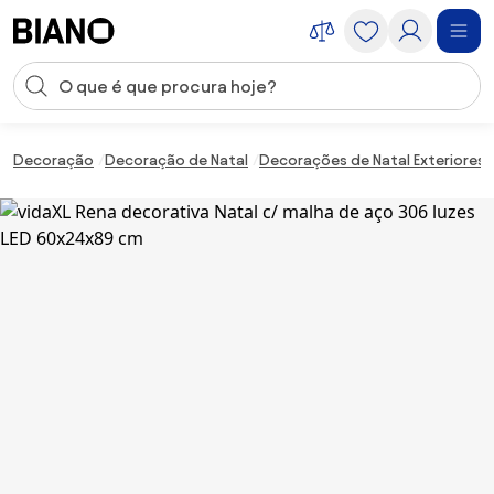
Saltar para o conteúdo
Entrada de pesquisa
Saltar para o rodapé
Decoração
Decoração de Natal
Decorações de Natal Exteriores