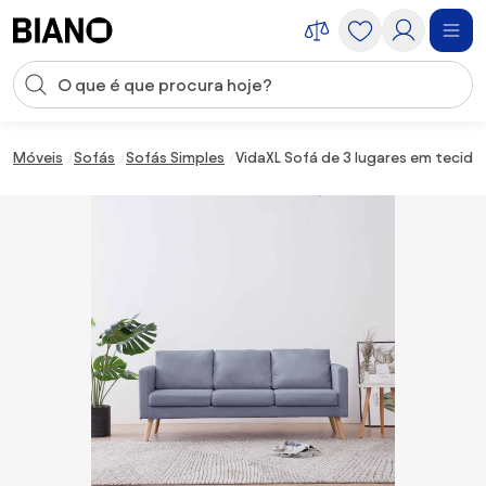
Saltar para o conteúdo
Entrada de pesquisa
Saltar para o rodapé
Móveis
Sofás
Sofás Simples
VidaXL Sofá de 3 lugares em tecido