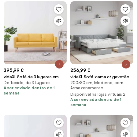
395,99 €
256,99 €
vidaXL Sofá de 3 lugares em
vidaXL Sofá-cama c/ gavetão e
De Tecido, de 3 Lugares
200×80 cm, Moderno, com
tecido amarelo
gavetas 80x200 cm tecido
A ser enviado dentro de 1
Armazenamento
cinzento-claro
semana
Disponível na lojas virtuais 2
A ser enviado dentro de 1
semana