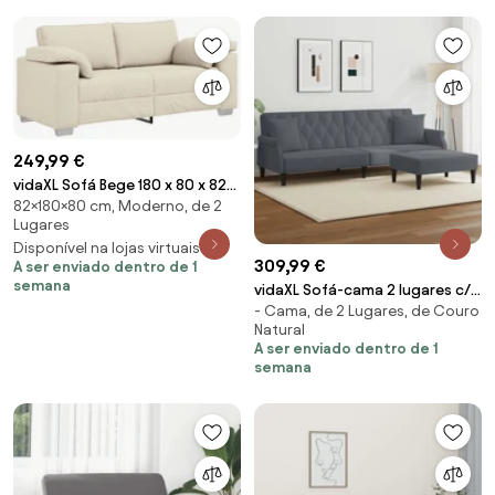
249,99 €
vidaXL Sofá Bege 180 x 80 x 82
82×180×80 cm, Moderno, de 2
cm Tecido de mistura de linho
Lugares
Disponível na lojas virtuais 4
309,99 €
A ser enviado dentro de 1
semana
vidaXL Sofá-cama 2 lugares c/
- Cama, de 2 Lugares, de Couro
almofadas/apoio pés veludo
Natural
cinza-escuro
A ser enviado dentro de 1
semana