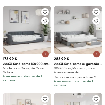
173,99 €
283,99 €
vidaXL Sofá-cama 80x200 cm
vidaXL Sofá-cama c/ gavetão e
Moderno, - Cama, de Couro
90×200 cm, Moderno, com
veludo cinzento-escuro
gavetas 90x200 cm tecido
Natural
Armazenamento
cinzento-claro
A ser enviado dentro de 1
Disponível na lojas virtuais 2
semana
A ser enviado dentro de 1
semana