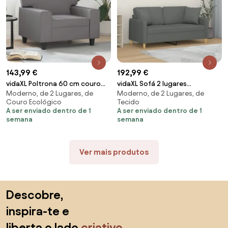
143,99 €
192,99 €
vidaXL Poltrona 60 cm couro
vidaXL Sofá 2 lugares
Moderno, de 2 Lugares, de
Moderno, de 2 Lugares, de
artificial cinzento
+almofadas decorativas 140cm
Couro Ecológico
Tecido
tecido cinza-escuro
A ser enviado dentro de 1
A ser enviado dentro de 1
semana
semana
Ver mais produtos
Saltar para o topo
Descobre,
inspira-te e
liberta o lado
criativo