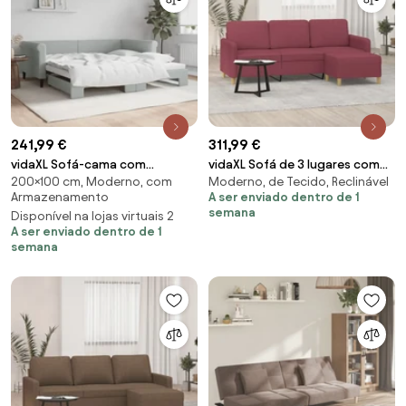
241,99 €
311,99 €
vidaXL Sofá-cama com
vidaXL Sofá de 3 lugares com
200×100 cm, Moderno, com
Moderno, de Tecido, Reclinável
gavetão 100x200 cm veludo
apoio de pés 180 cm tecido
Armazenamento
A ser enviado dentro de 1
cinzento-claro
vermelho tinto
semana
Disponível na lojas virtuais 2
A ser enviado dentro de 1
semana