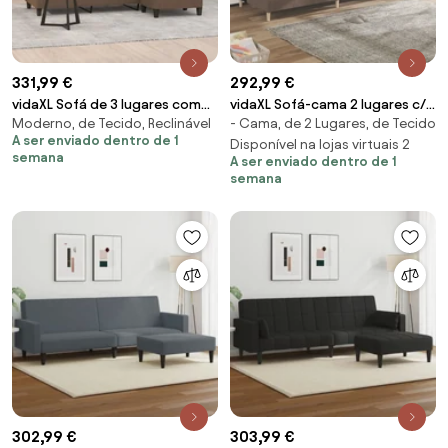
331,99 €
292,99 €
vidaXL Sofá de 3 lugares com
vidaXL Sofá-cama 2 lugares c/
Moderno, de Tecido, Reclinável
- Cama, de 2 Lugares, de Tecido
apoio de pés 180 cm tecido
duas almofadas tecido cinza-
A ser enviado dentro de 1
castanho
acastanhado
Disponível na lojas virtuais 2
semana
A ser enviado dentro de 1
semana
302,99 €
303,99 €