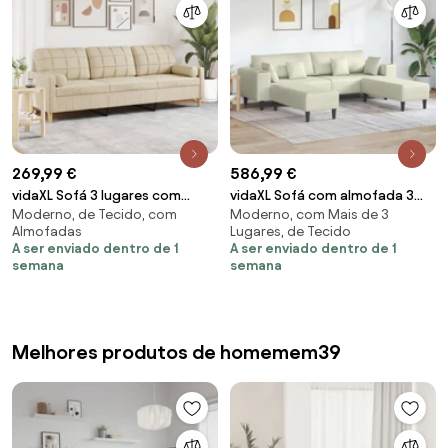
269,99 €
586,99 €
vidaXL Sofá 3 lugares com
vidaXL Sofá com almofada 3
Moderno, de Tecido, com
Moderno, com Mais de 3
almofadas decorativas 210 cm
pcs Creme Veludo
Almofadas
Lugares, de Tecido
tecido creme
A ser enviado dentro de 1
A ser enviado dentro de 1
semana
semana
Melhores produtos de homemem39