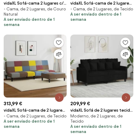
vidaXL Sofá-cama 2 lugares c/
vidaXL Sofá-cama de 2 lugares
- Cama, de 2 Lugares, de Couro
- Cama, de 2 Lugares, de Tecido
apoio de pés veludo cinzento-
com apoio de pés tecido preto
Natural
A ser enviado dentro de 1
escuro
A ser enviado dentro de 1
semana
semana
313,99 €
209,99 €
vidaXL Sofá-cama de 2 lugares
vidaXL Sofá de 2 lugares tecido
- Cama, de 2 Lugares, de Tecido
Moderno, de 2 Lugares, de
com apoio de pés tecido de
140 cm preto
A ser enviado dentro de 1
Tecido
retalhos
semana
A ser enviado dentro de 1
semana