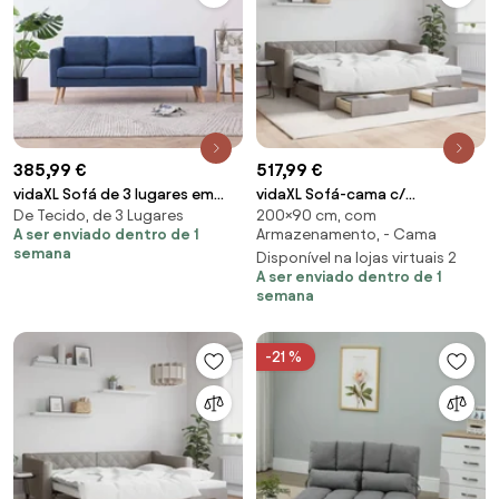
385,99 €
517,99 €
vidaXL Sofá de 3 lugares em
vidaXL Sofá-cama c/
De Tecido, de 3 Lugares
200×90 cm, com
tecido azul
gavetão/gavetas 90x200 cm
A ser enviado dentro de 1
Armazenamento, - Cama
tecido cinza-acastanhado
semana
Disponível na lojas virtuais 2
A ser enviado dentro de 1
semana
-21 %