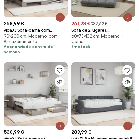
268,99 €
261,28 €
332,62 €
vidaXL Sofá-cama com
Sofá de 2 lugares,
90×200 cm, Moderno, com
60×73×102 cm, Moderno, -
gavetão 90x200 cm tecido
transformável em cama,
Armazenamento
Cama
cinzento-acastanhado
poltrona dobrável, encosto
A ser enviado dentro de 1
Em stock
ajustável, inclui 2 almofadas em
semana
poliéster com acabamento em
camurça, para sala d
530,99 €
289,99 €
vidaXL Sofá-cama c/
vidaXL Sofá-cama com colchão