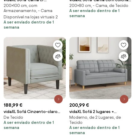
200×100 cm, com
200×80 cm, - Cama, de Tecido
gavetão/gavetas 100x200cm
80x200 cm veludo cinzento-
Armazenamento, - Cama
A ser enviado dentro de 1
tecido cinza-acastanhado
escuro
semana
Disponível na lojas virtuais 2
A ser enviado dentro de 1
semana
188,99 €
200,99 €
vidaXL Sofá Cinzento-claro
vidaXL Sofá 2 lugares +
De Tecido
Moderno, de 2 Lugares, de
74,5 x 71 x 70,5 cm Veludo
almofadas decorativas 140cm
A ser enviado dentro de 1
Tecido
tecido cinza-claro
semana
A ser enviado dentro de 1
semana