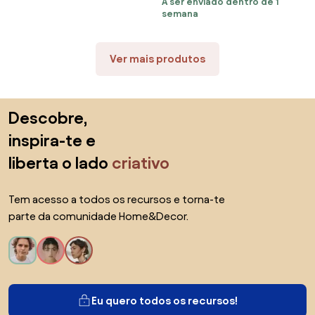
A ser enviado dentro de 1
semana
Ver mais produtos
Saltar para o topo
Descobre,
inspira-te e
liberta o lado
criativo
Tem acesso a todos os recursos e torna-te
parte da comunidade Home&Decor.
Eu quero todos os recursos!