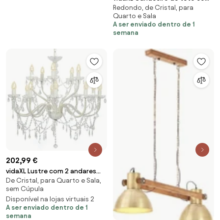
Redondo, de Cristal, para
contas redondo E14 branco
Quarto e Sala
A ser enviado dentro de 1
semana
202,99 €
vidaXL Lustre com 2 andares
De Cristal, para Quarto e Sala,
branco 15 x lâmpadas E14
sem Cúpula
Disponível na lojas virtuais 2
A ser enviado dentro de 1
semana