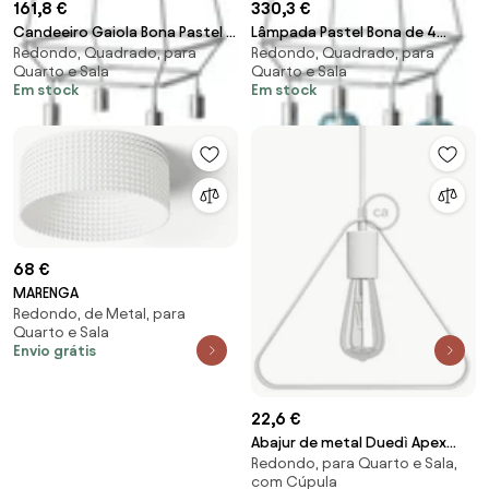
161,8 €
330,3 €
Candeeiro Gaiola Bona Pastel 2
Lâmpada Pastel Bona de 4
Redondo, Quadrado, para
Redondo, Quadrado, para
de 4 suspensões
quedas de 2 gaiolas
Quarto e Sala
Quarto e Sala
Em stock
Em stock
68 €
MARENGA
Redondo, de Metal, para
Quarto e Sala
Envio grátis
22,6 €
Abajur de metal Duedì Apex
Redondo, para Quarto e Sala,
com tampa do suporte da
com Cúpula
lâmpada de metal e suporte da