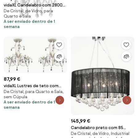
vidaXL Candelabro com 2800
De Cristal, de Vidro, para
cristais E14
Quarto e Sala
A ser enviado dentro de 1
semana
87,99 €
vidaXL Lustres de teto com
De Cristal, para Quarto e Sala,
contas de cristal 2 pcs branco
sem Cúpula
elegante
A ser enviado dentro de 1
semana
145,99 €
Candelabro preto com 85
De Cristal, de Vidro, Industrial
cristais