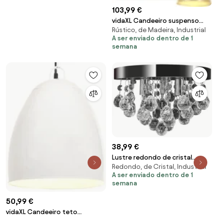
103,99 €
vidaXL Candeeiro suspenso
Rústico, de Madeira, Industrial
industrial 25 W 109 cm E27
A ser enviado dentro de 1
bronze
semana
38,99 €
Lustre redondo de cristal
Redondo, de Cristal, Industrial
cromado
A ser enviado dentro de 1
semana
50,99 €
vidaXL Candeeiro teto