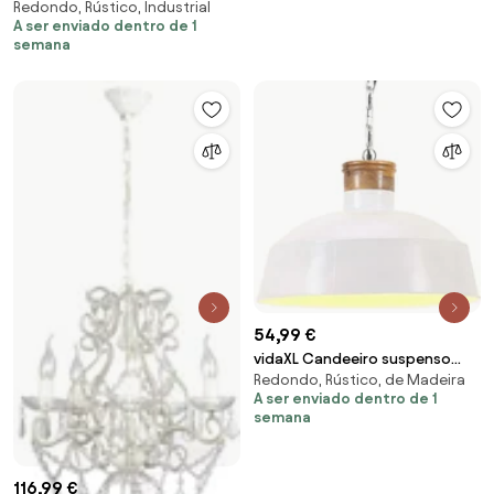
Redondo, Rústico, Industrial
industrial redondo 25 W 42 cm
A ser enviado dentro de 1
E27 branco
semana
54,99 €
vidaXL Candeeiro suspenso
Redondo, Rústico, de Madeira
industrial 58 cm E27 branco
A ser enviado dentro de 1
semana
116,99 €