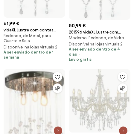
61,99 €
50,99 €
vidaXL Lustre com contas
281596 vidaXL Lustre com
Redondo, de Metal, para
redondo 3 x E14 branco
Moderno, Redondo, de Vidro
contas redondo 3 x E14 branco
Quarto e Sala
Disponível na lojas virtuais 2
Disponível na lojas virtuais 2
A ser enviado dentro de 4
A ser enviado dentro de 1
dias
semana
Envio grátis