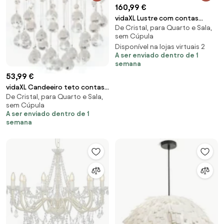
160,99 €
vidaXL Lustre com contas
De Cristal, para Quarto e Sala,
lâmpadas 12 x E14 branco
sem Cúpula
Disponível na lojas virtuais 2
A ser enviado dentro de 1
semana
53,99 €
vidaXL Candeeiro teto contas
De Cristal, para Quarto e Sala,
cristal 3 lâmpadas G9 esférico
sem Cúpula
prateado
A ser enviado dentro de 1
semana