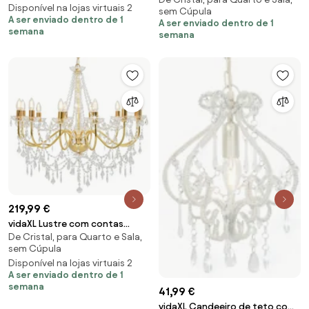
contas de cristal 4 pcs branco
Disponível na lojas virtuais 2
sem Cúpula
elegante
A ser enviado dentro de 1
A ser enviado dentro de 1
semana
semana
219,99 €
vidaXL Lustre com contas
De Cristal, para Quarto e Sala,
lâmpadas 12 x E14 dourado
sem Cúpula
Disponível na lojas virtuais 2
A ser enviado dentro de 1
semana
41,99 €
vidaXL Candeeiro de teto com