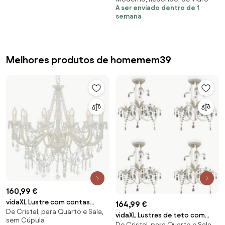
A ser enviado dentro de 1
rosa
semana
Melhores produtos de homemem39
160,99 €
vidaXL Lustre com contas
164,99 €
De Cristal, para Quarto e Sala,
lâmpadas 12 x E14 branco
vidaXL Lustres de teto com
sem Cúpula
De Cristal, para Quarto e Sala,