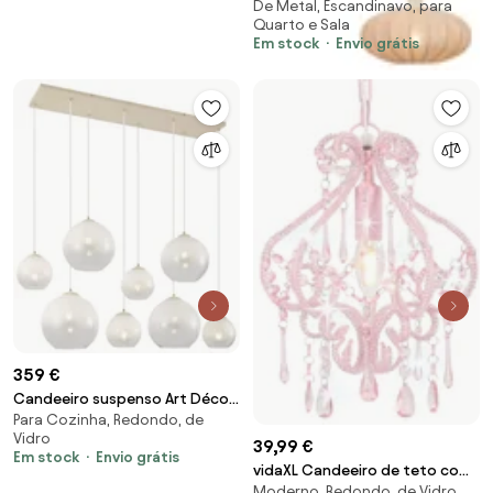
De Metal, Escandinavo, para
bege com abajur de tecido 3
Quarto e Sala
luzes - Bida
Em stock
Envio grátis
359 €
Candeeiro suspenso Art Déco
Para Cozinha, Redondo, de
bege com vidro branco 8-luzes
Vidro
- Sandra
39,99 €
Em stock
Envio grátis
vidaXL Candeeiro de teto com
Moderno, Redondo, de Vidro
contas redondo E14 cor-de-