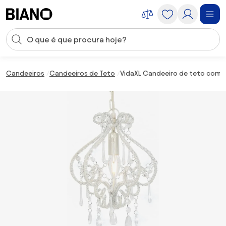
Saltar para o conteúdo
Entrada de pesquisa
Saltar para o rodapé
Candeeiros
Candeeiros de Teto
VidaXL Candeeiro de teto com 