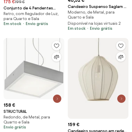
40,52 €
175 €
199 €
Candeeiro Suspenso Saglam –
Conjunto de 4 Pendentes
Moderno, de Metal, para
Branco/Preto – Diâmetro 25
Retro, com Regulador de Luz,
Retro Creme 45 cm - Granny
Quarto e Sala
cm, Altura 137
para Quarto e Sala
Disponível na lojas virtuais 2
Em stock
Envio grátis
Em stock
Envio grátis
158 €
STRUCTURAL
Redondo, de Metal, para
Quarto e Sala
159 €
Envio grátis
Candeeiro suspenso em rede