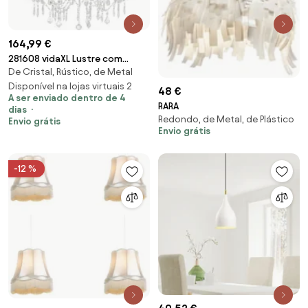
164,99 €
281608 vidaXL Lustre com
De Cristal, Rústico, de Metal
contas lâmpadas 12 x E14
branco
Disponível na lojas virtuais 2
48 €
A ser enviado dentro de 4
RARA
dias
Redondo, de Metal, de Plástico
Envio grátis
Envio grátis
-12 %