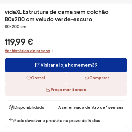
vidaXL Estrutura de cama sem colchão
80x200 cm veludo verde-escuro
Dimensões
80×200 cm
119,99 €
Ver histórico de preços
Visitar a loja homemem39
Gostei
Comparar
Preço monitorado
Disponibilidade
A ser enviado dentro de 1 semana
Pode devolver o produto no prazo de 14 dias