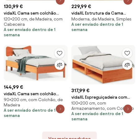
130,99 €
229,99 €
vidaXL Cama sem colchão
vidaXL Estrutura da Cama
120×200 cm, de Madeira, com
Moderna, de Madeira, Simples
120x200 cm madeira pinho
Marrom Cera 90 x 200 cm
Cabeceira
A ser enviado dentro de 1
maciça castanho-mel
A ser enviado dentro de 1
semana
semana
144,99 €
317,99 €
vidaXL Cama sem colchão
vidaXL Espreguiçadeira com
90×200 cm, com Colchão, de
90x200 cm pinho maciço
100×200 cm, com
colchão cera 100x200 cm
Madeira
castanho-mel
Armazenamento, com Colchão
A ser enviado dentro de 1
A ser enviado dentro de 1
semana
semana
Ver mais produtos