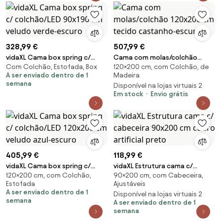
328,99 €
507,99 €
vidaXL Cama box spring c/
Cama com molas/colchão
Com Colchão, Estofada, Box
120×200 cm, com Colchão, de
colchão/LED 90x190 cm veludo
120x200 cm tecido castanho-
A ser enviado dentro de 1
Madeira
verde-escuro
escuro
semana
Disponível na lojas virtuais 2
Em stock
Envio grátis
405,99 €
118,99 €
vidaXL Cama box spring c/
vidaXL Estrutura cama c/
120×200 cm, com Colchão,
90×200 cm, com Cabeceira,
colchão/LED 120x200 cm
cabeceira 90x200 cm couro
Estofada
Ajustáveis
veludo azul-escuro
artificial preto
A ser enviado dentro de 1
Disponível na lojas virtuais 2
semana
A ser enviado dentro de 1
semana