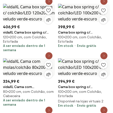
406,99 €
398,99 €
vidaXL Cama box spring c/
Cama box spring c/
120×200 cm, com Colchão,
100×200 cm, com Colchão,
colchão/LED 120x200 cm
colchão/LED 100x200 cm
Estofada
Estofada
veludo verde-escuro
veludo verde-escuro
A ser enviado dentro de 1
Em stock
Envio grátis
semana
334,99 €
394,99 €
vidaXL Cama com
Cama box spring c/
80×200 cm, com Colchão, com
100×200 cm, com Colchão,
molas/colchão 80x200 cm
colchão/LED 100x200 cm
Cabeceira
Estofada
veludo verde-escuro
veludo verde-escuro
A ser enviado dentro de 1
Disponível na lojas virtuais 2
semana
Em stock
Envio grátis