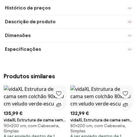
Histórico de preços
Descrição de produto
Dimensões
Especificações
Produtos similares
135,99 €
132,99 €
vidaXL Estrutura de cama sem
vidaXL Estrutura de cama sem
90×200 cm, com Cabeceira,
80×200 cm, com Cabeceira,
colchão 90x200 cm veludo
colchão 80x200 cm veludo
Simples
Simples
verde-escuro
verde-escuro
A ser enviado dentro de 1
A ser enviado dentro de 1