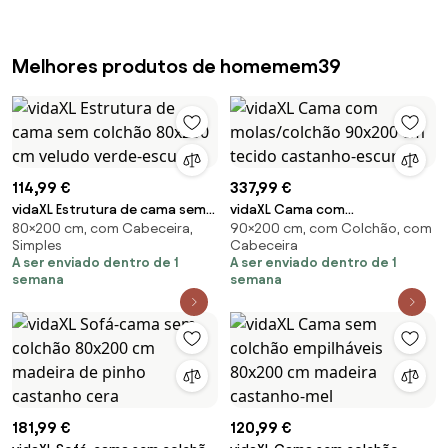
Melhores produtos de homemem39
114,99 €
337,99 €
vidaXL Estrutura de cama sem
vidaXL Cama com
80×200 cm, com Cabeceira,
90×200 cm, com Colchão, com
colchão 80x200 cm veludo
molas/colchão 90x200 cm
Simples
Cabeceira
verde-escuro
tecido castanho-escuro
A ser enviado dentro de 1
A ser enviado dentro de 1
semana
semana
181,99 €
120,99 €