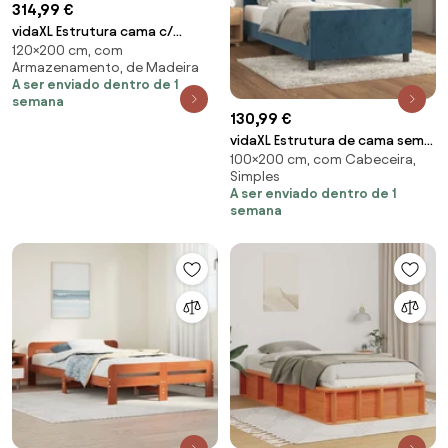
314,99 €
vidaXL Estrutura cama c/
120×200 cm, com
cabeceira 120x200cm pinho
Armazenamento, de Madeira
maciço castanho-mel
A ser enviado dentro de 1
semana
130,99 €
vidaXL Estrutura de cama sem
100×200 cm, com Cabeceira,
colchão 100x200 cm veludo
Simples
azul-escuro
A ser enviado dentro de 1
semana