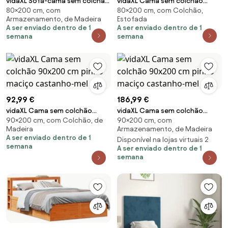
vidaXL Sofá-cama sem colchão
vidaXL Cama sem colchão
80×200 cm, com
80×200 cm, com Colchão,
80x200 cm madeira de pinho
empilháveis 80x200 cm
Armazenamento, de Madeira
Estofada
castanho cera
madeira castanho-mel
A ser enviado dentro de 1
A ser enviado dentro de 1
semana
semana
92,99 €
186,99 €
vidaXL Cama sem colchão
vidaXL Cama sem colchão
90×200 cm, com Colchão, de
90×200 cm, com
90x200 cm pinho maciço
90x200 cm pinho maciço
Madeira
Armazenamento, de Madeira
castanho-mel
castanho-mel
A ser enviado dentro de 1
Disponível na lojas virtuais 2
semana
A ser enviado dentro de 1
semana