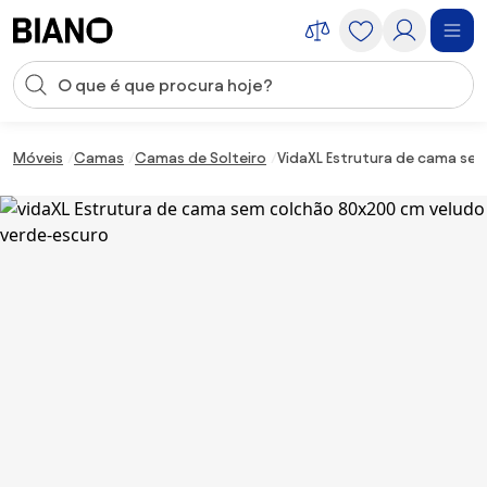
Saltar para o conteúdo
Entrada de pesquisa
Saltar para o rodapé
Móveis
Camas
Camas de Solteiro
VidaXL Estrutura de cama se