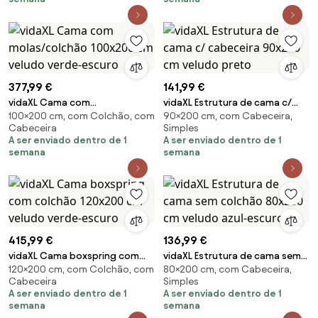
377,99 €
141,99 €
vidaXL Cama com
vidaXL Estrutura de cama c/
100×200 cm, com Colchão, com
90×200 cm, com Cabeceira,
molas/colchão 100x200 cm
cabeceira 90x200 cm veludo
Cabeceira
Simples
veludo verde-escuro
preto
A ser enviado dentro de 1
A ser enviado dentro de 1
semana
semana
415,99 €
136,99 €
vidaXL Cama boxspring com
vidaXL Estrutura de cama sem
120×200 cm, com Colchão, com
80×200 cm, com Cabeceira,
colchão 120x200 cm veludo
colchão 80x200 cm veludo
Cabeceira
Simples
verde-escuro
azul-escuro
A ser enviado dentro de 1
A ser enviado dentro de 1
semana
semana