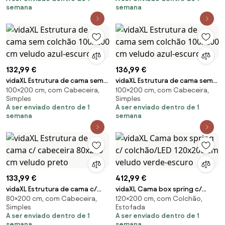
semana
semana
132,99 €
136,99 €
vidaXL Estrutura de cama sem
vidaXL Estrutura de cama sem
100×200 cm, com Cabeceira,
100×200 cm, com Cabeceira,
colchão 100x200 cm veludo
colchão 100x200 cm veludo
Simples
Simples
azul-escuro
azul-escuro
A ser enviado dentro de 1
A ser enviado dentro de 1
semana
semana
133,99 €
412,99 €
vidaXL Estrutura de cama c/
vidaXL Cama box spring c/
80×200 cm, com Cabeceira,
120×200 cm, com Colchão,
cabeceira 80x200 cm veludo
colchão/LED 120x200 cm
Simples
Estofada
preto
veludo verde-escuro
A ser enviado dentro de 1
A ser enviado dentro de 1
semana
semana