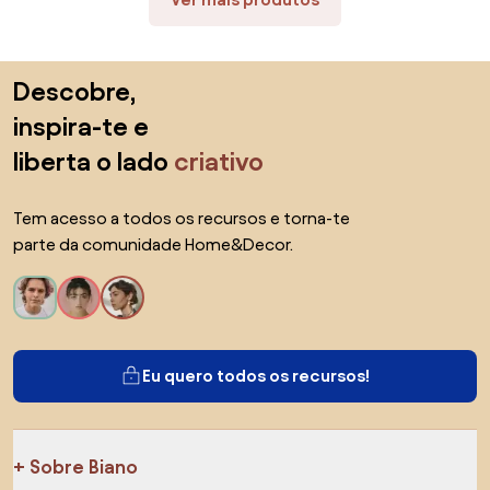
Saltar para o topo
Descobre,
inspira-te e
liberta o lado
criativo
Tem acesso a todos os recursos e torna-te
parte da comunidade Home&Decor.
Eu quero todos os recursos!
Sobre Biano