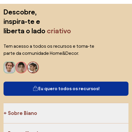
Saltar para o topo
Descobre,
inspira-te e
liberta o lado
criativo
Tem acesso a todos os recursos e torna-te
parte da comunidade Home&Decor.
Eu quero todos os recursos!
Sobre Biano