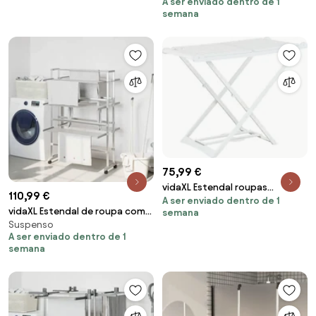
A ser enviado dentro de 1
semana
75,99 €
vidaXL Estendal roupas
110,99 €
A ser enviado dentro de 1
dobrável plástico branco
vidaXL Estendal de roupa com
semana
Suspenso
rodas 89x64x129 cm alumínio
A ser enviado dentro de 1
semana