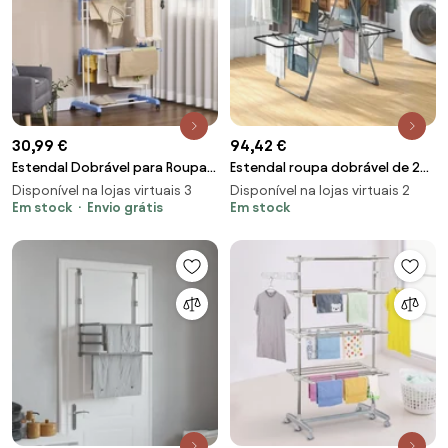
30,99 €
94,42 €
Estendal Dobrável para Roupa
Estendal roupa dobrável de 2
com Rodas Estendal Vertical de
níveis para secar roupa Asas
Disponível na lojas virtuais 3
Disponível na lojas virtuais 2
Aço com 3
Em stock
Envio grátis
ajustáveis Pernas em aço
Em stock
inoxidável Prateado e cinzento