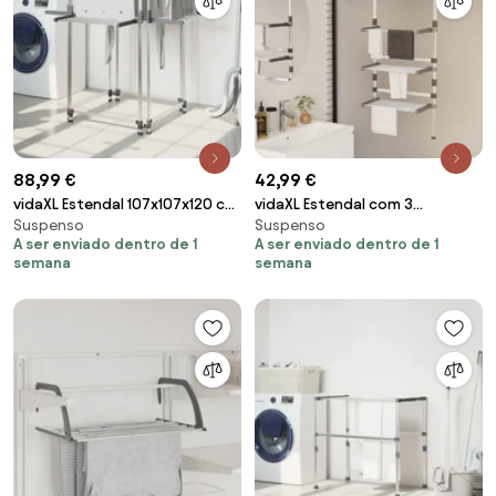
88,99 €
42,99 €
vidaXL Estendal 107x107x120 cm
vidaXL Estendal com 3
Suspenso
Suspenso
alumínio
prateleiras alumínio
A ser enviado dentro de 1
A ser enviado dentro de 1
semana
semana