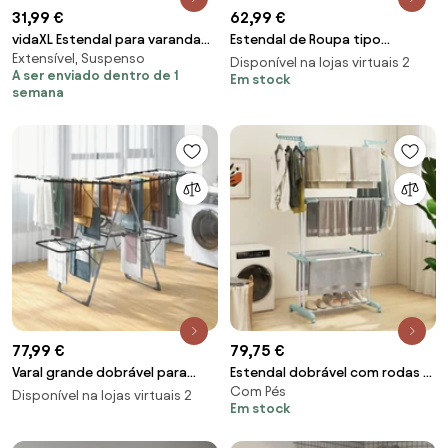
31,99 €
62,99 €
vidaXL Estendal para varanda
Estendal de Roupa tipo
Extensível, Suspenso
54x25x42 cm alumínio
Pendurador Móvel Branco e Aço
Disponível na lojas virtuais 2
A ser enviado dentro de 1
Inoxidável (80-142) x 55 x 178
Em stock
semana
cm
77,99 €
79,75 €
Varal grande dobrável para
Estendal dobrável com rodas 4
Com Pés
secar roupas com barra alta
níveis Estendal de pé para
Disponível na lojas virtuais 2
Em stock
para pendurar
secar roupa Toalhas Sapatos
127 x 76 x 171 cm Azul