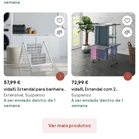
semana
57,99 €
72,99 €
vidaXL Estendal para banheira
vidaXL Estendal com 2
Extensível, Suspenso
Suspenso
extensível 53-90 cm alumínio
prateleiras/rodas 60x70x106
A ser enviado dentro de 1
A ser enviado dentro de 1
cm prateado
semana
semana
Ver mais produtos