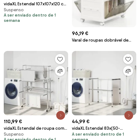
vidaXL Estendal 107x107x120 cm
Suspenso
alumínio
A ser enviado dentro de 1
semana
96,19 €
Varal de roupas dobrável de
metal para secar roupas - bege
110,99 €
44,99 €
vidaXL Estendal de roupa com
vidaXL Estendal 83x(50-
Suspenso
A ser enviado dentro de 1
rodas 89x64x129 cm alumínio
55)x(40-85) cm alumínio
A ser enviado dentro de 1
semana