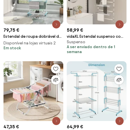
79,75 €
58,99 €
Estendal de roupa dobrável de
vidaXL Estendal suspenso com
Suspenso
4 níveis Estendal de secagem
5 prateleiras alumínio
Disponível na lojas virtuais 2
A ser enviado dentro de 1
de roupa com rodas Toalhas
Em stock
semana
Sapatos 127 x 63 x 171 cm Azul
47,35 €
64,99 €