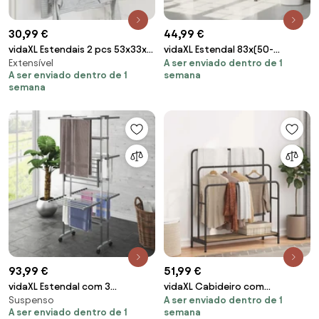
30,99 €
44,99 €
vidaXL Estendais 2 pcs 53x33x18
vidaXL Estendal 83x(50-
Extensível
A ser enviado dentro de 1
cm alumínio
55)x(40-85) cm alumínio
A ser enviado dentro de 1
semana
semana
93,99 €
51,99 €
vidaXL Estendal com 3
vidaXL Cabideiro com
Suspenso
A ser enviado dentro de 1
prateleiras/rodas 60x70x129
prateleira Carvalho Artesanal
A ser enviado dentro de 1
semana
cm prateado
90 x 30 x 100,5 cm