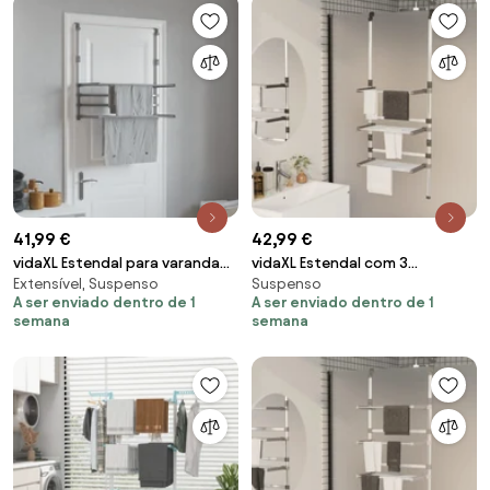
41,99 €
42,99 €
vidaXL Estendal para varanda
vidaXL Estendal com 3
Extensível, Suspenso
Suspenso
89x25x(60-95) cm alumínio
prateleiras alumínio
A ser enviado dentro de 1
A ser enviado dentro de 1
semana
semana