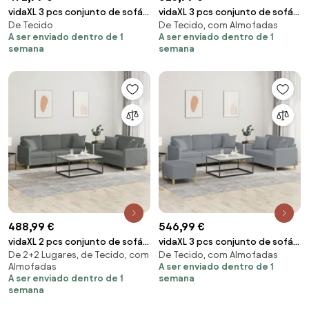
vidaXL 3 pcs conjunto de sofás
vidaXL 3 pcs conjunto de sofás
De Tecido
De Tecido, com Almofadas
com almofadões tecido
com almofadas tecido cinza-
A ser enviado dentro de 1
A ser enviado dentro de 1
cinzento-escuro
acastanhado
semana
semana
488,99 €
546,99 €
vidaXL 2 pcs conjunto de sofás
vidaXL 3 pcs conjunto de sofás
De 2+2 Lugares, de Tecido, com
De Tecido, com Almofadas
com almofadas tecido
com almofadas tecido
Almofadas
A ser enviado dentro de 1
cinzento-escuro
cinzento-claro
A ser enviado dentro de 1
semana
semana