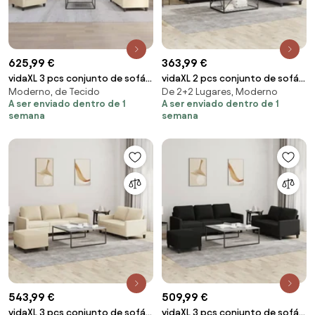
625,99 €
363,99 €
vidaXL 3 pcs conjunto de sofás
vidaXL 2 pcs conjunto de sofás
Moderno, de Tecido
De 2+2 Lugares, Moderno
com almofadões tecido cor
c/ almofadões couro artificial
A ser enviado dentro de 1
A ser enviado dentro de 1
creme
cinzento
semana
semana
543,99 €
509,99 €
vidaXL 3 pcs conjunto de sofás
vidaXL 3 pcs conjunto de sofás