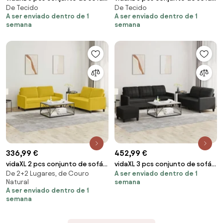
De Tecido
De Tecido
com almofadões tecido cor
com almofadões tecido preto
A ser enviado dentro de 1
A ser enviado dentro de 1
creme
semana
semana
336,99 €
452,99 €
vidaXL 2 pcs conjunto de sofás
vidaXL 3 pcs conjunto de sofás
De 2+2 Lugares, de Couro
A ser enviado dentro de 1
com almofadões veludo
com almofadões couro
Natural
semana
amarelo
artificial preto
A ser enviado dentro de 1
semana