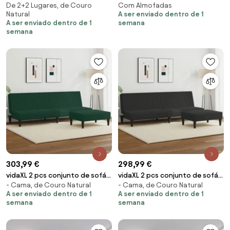
De 2+2 Lugares, de Couro
Com Almofadas
com almofadões veludo rosa
com almofadas couro artificial
Natural
A ser enviado dentro de 1
preto
A ser enviado dentro de 1
semana
semana
303,99 €
298,99 €
vidaXL 2 pcs conjunto de sofás
vidaXL 2 pcs conjunto de sofás
- Cama, de Couro Natural
- Cama, de Couro Natural
veludo verde-escuro
veludo preto
A ser enviado dentro de 1
A ser enviado dentro de 1
semana
semana