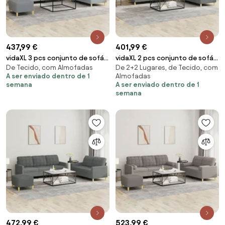
437,99 €
401,99 €
vidaXL 3 pcs conjunto de sofás
vidaXL 2 pcs conjunto de sofás
De Tecido, com Almofadas
De 2+2 Lugares, de Tecido, com
com almofadas tecido
com almofadas tecido
A ser enviado dentro de 1
Almofadas
cinzento-claro
cinzento-escuro
semana
A ser enviado dentro de 1
semana
472,99 €
523,99 €