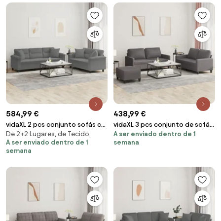
584,99 €
438,99 €
vidaXL 2 pcs conjunto sofás c/
vidaXL 3 pcs conjunto de sofás
De 2+2 Lugares, de Tecido
A ser enviado dentro de 1
almofadas microfibra cinza-
c/ almofadões couro artificial
A ser enviado dentro de 1
semana
escuro
cinzento
semana