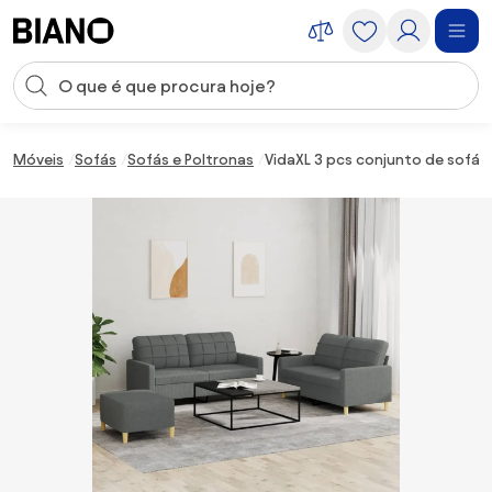
Saltar para o conteúdo
Entrada de pesquisa
Saltar para o rodapé
Móveis
Sofás
Sofás e Poltronas
VidaXL 3 pcs conjunto de sofá