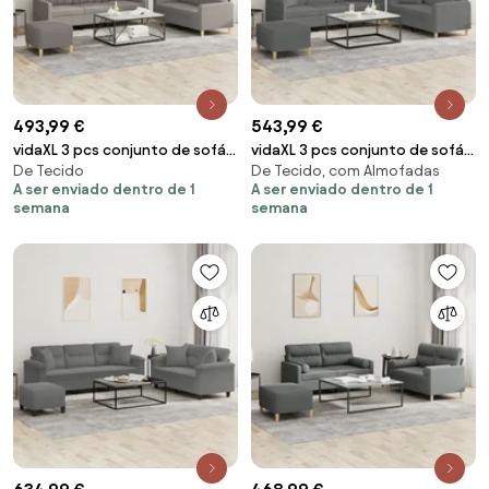
493,99 €
543,99 €
vidaXL 3 pcs conjunto de sofás
vidaXL 3 pcs conjunto de sofás
De Tecido
De Tecido, com Almofadas
com almofadões tecido cinza-
com almofadas tecido
A ser enviado dentro de 1
A ser enviado dentro de 1
acastanhado
cinzento-escuro
semana
semana