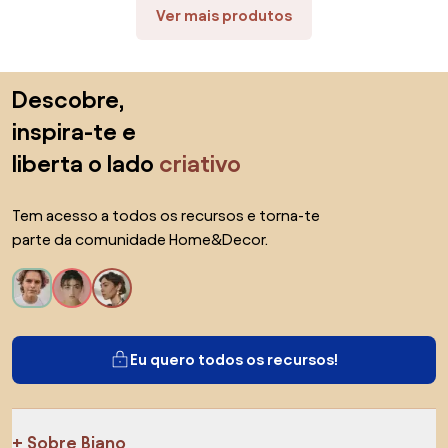
Ver mais produtos
Saltar para o topo
Descobre,
inspira-te e
liberta o lado
criativo
Tem acesso a todos os recursos e torna-te
parte da comunidade Home&Decor.
Eu quero todos os recursos!
Sobre Biano