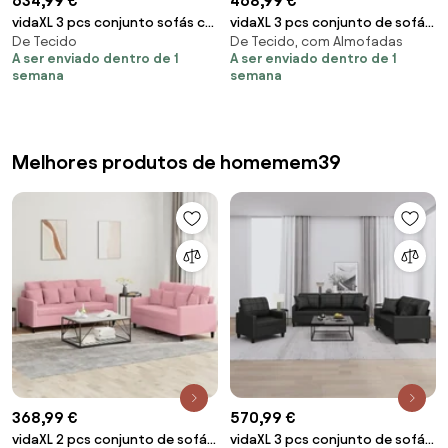
634,99 €
468,99 €
vidaXL 3 pcs conjunto sofás c/
vidaXL 3 pcs conjunto de sofás
De Tecido
De Tecido, com Almofadas
almofadas microfibra cinza-
com almofadas tecido
A ser enviado dentro de 1
A ser enviado dentro de 1
escuro
cinzento-escuro
semana
semana
Melhores produtos de homemem39
368,99 €
570,99 €
vidaXL 2 pcs conjunto de sofás
vidaXL 3 pcs conjunto de sofás