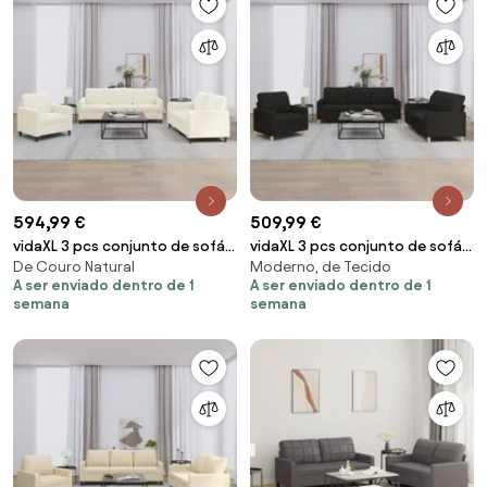
594,99 €
509,99 €
vidaXL 3 pcs conjunto de sofás
vidaXL 3 pcs conjunto de sofás
De Couro Natural
Moderno, de Tecido
veludo cor creme
com almofadões tecido preto
A ser enviado dentro de 1
A ser enviado dentro de 1
semana
semana