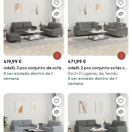
419,99 €
471,99 €
vidaXL 3 pcs conjunto de sofás
vidaXL 2 pcs conjunto sofás c/
A ser enviado dentro de 1
De 2+2 Lugares, de Tecido
c/ almofadões couro artificial
almofadas microfibra cinza-
semana
A ser enviado dentro de 1
cinzento
escuro
semana