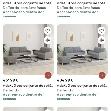
vidaXL 3 pcs conjunto de sofás
vidaXL 3 pcs conjunto de sofás
De Tecido, com Almofadas
De Tecido, com Almofadas
com almofadas tecido
com almofadas tecido
A ser enviado dentro de 1
A ser enviado dentro de 1
cinzento-escuro
castanho
semana
semana
451,99 €
404,99 €
vidaXL 3 pcs conjunto de sofás
vidaXL 3 pcs conjunto de sofás
De Tecido
De Tecido
com almofadões tecido cinza-
com almofadões tecido
A ser enviado dentro de 1
A ser enviado dentro de 1
acastanhado
cinzento-claro
semana
semana