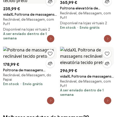
365,99 €
Poltrona elevatória de
235,99 €
Reclinável, de Massagem, com
massagens tecido preto
vidaXL Poltrona de massagens
Puff
Reclinável, de Massagem, com
elevatória tecido preto
Disponível na lojas virtuais 2
Puff
Em stock
Envio grátis
Disponível na lojas virtuais 2
A ser enviado dentro de 1
semana
178,99 €
Poltrona de massagens
296,99 €
Reclinável, de Massagem, do
reclinável tecido preto
vidaXL Poltrona de massagens
Papai
Reclinável, de Massagem, com
reclinável elevatória tecido
Em stock
Envio grátis
Puff
preto
A ser enviado dentro de 1
semana