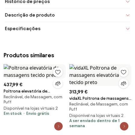
Histórico de preços
Descrição de produto
Especificações
Produtos similares
437,99 €
Poltrona elevatória de
313,99 €
Reclinável, de Massagem, com
massagens tecido preto
vidaXL Poltrona de massagens
Puff
Reclinável, de Massagem, com
elevatória tecido preto
Disponível na lojas virtuais 2
Puff
Em stock
Envio grátis
Disponível na lojas virtuais 2
A ser enviado dentro de 1
semana