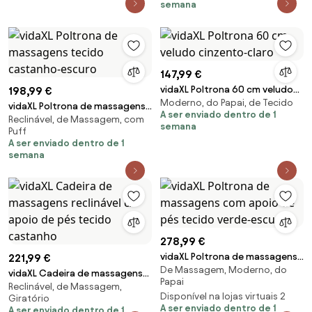
semana
147,99 €
vidaXL Poltrona 60 cm veludo
198,99 €
Moderno, do Papai, de Tecido
cinzento-claro
vidaXL Poltrona de massagens
A ser enviado dentro de 1
Reclinável, de Massagem, com
tecido castanho-escuro
semana
Puff
A ser enviado dentro de 1
semana
278,99 €
vidaXL Poltrona de massagens
221,99 €
De Massagem, Moderno, do
com apoio de pés tecido
vidaXL Cadeira de massagens
Papai
verde-escuro
Reclinável, de Massagem,
reclinável c/ apoio de pés
Disponível na lojas virtuais 2
Giratório
tecido castanho
A ser enviado dentro de 1
A ser enviado dentro de 1