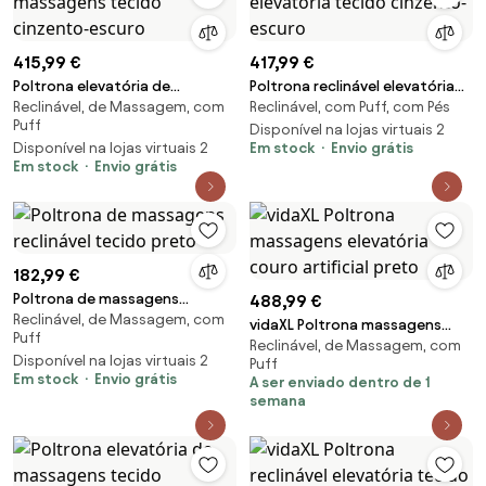
415,99 €
417,99 €
Poltrona elevatória de
Poltrona reclinável elevatória
Reclinável, de Massagem, com
Reclinável, com Puff, com Pés
massagens tecido cinzento-
tecido cinzento-escuro
Puff
escuro
Disponível na lojas virtuais 2
Disponível na lojas virtuais 2
Em stock
Envio grátis
Em stock
Envio grátis
182,99 €
Poltrona de massagens
488,99 €
Reclinável, de Massagem, com
reclinável tecido preto
vidaXL Poltrona massagens
Puff
Reclinável, de Massagem, com
elevatória couro artificial preto
Disponível na lojas virtuais 2
Puff
Em stock
Envio grátis
A ser enviado dentro de 1
semana