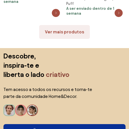
semana
Puff
acastanhado
A ser enviado dentro de 1
semana
Ver mais produtos
Saltar para o topo
Descobre,
inspira-te e
liberta o lado
criativo
Tem acesso a todos os recursos e torna-te
parte da comunidade Home&Decor.