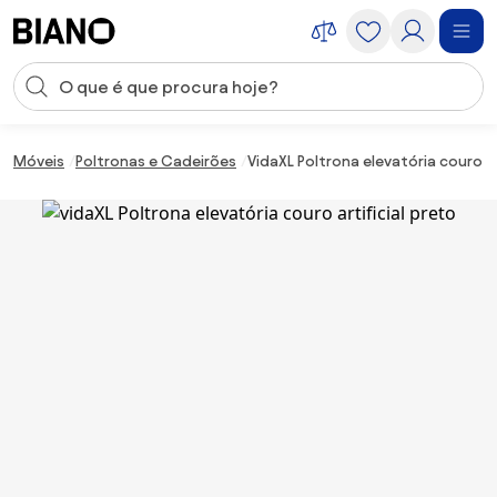
Saltar para o conteúdo
Entrada de pesquisa
Saltar para o rodapé
Móveis
Poltronas e Cadeirões
VidaXL Poltrona elevatória couro ar