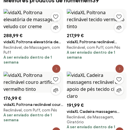
Melhores produtos de homemem39
288,99 €
217,99 €
vidaXL Poltrona elevatória de
vidaXL Poltrona reclinável
Reclinável, de Massagem, com
Reclinável, com Puff, com Pés
massagens veludo cor creme
tecido vermelho tinto
Puff
A ser enviado dentro de 1
A ser enviado dentro de 1
semana
semana
176,99 €
vidaXL Poltrona reclinável couro
191,99 €
Reclinável, com Puff, com Pés
artificial vermelho tinto
vidaXL Cadeira massagens
A ser enviado dentro de 1
Reclinável, de Massagem,
reclinável c/ apoio de pés
semana
Giratório
tecido cinza-claro
A ser enviado dentro de 1