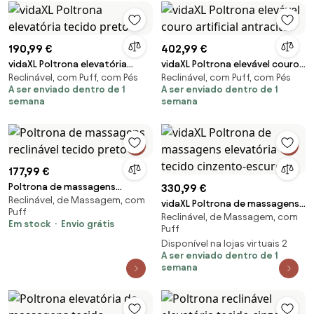
190,99 €
402,99 €
vidaXL Poltrona elevatória
vidaXL Poltrona elevável couro
Reclinável, com Puff, com Pés
Reclinável, com Puff, com Pés
tecido preto
artificial antracite
A ser enviado dentro de 1
A ser enviado dentro de 1
semana
semana
177,99 €
Poltrona de massagens
330,99 €
Reclinável, de Massagem, com
reclinável tecido preto
vidaXL Poltrona de massagens
Puff
Reclinável, de Massagem, com
elevatória tecido cinzento-
Em stock
Envio grátis
Puff
escuro
Disponível na lojas virtuais 2
A ser enviado dentro de 1
semana