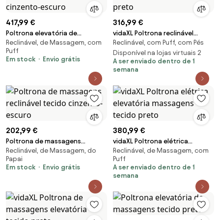
417,99 €
316,99 €
Poltrona elevatória de
vidaXL Poltrona reclinável
Reclinável, de Massagem, com
Reclinável, com Puff, com Pés
massagens tecido cinzento-
elevatória tecido preto
Puff
escuro
Disponível na lojas virtuais 2
Em stock
Envio grátis
A ser enviado dentro de 1
semana
202,99 €
380,99 €
Poltrona de massagens
vidaXL Poltrona elétrica
Reclinável, de Massagem, do
Reclinável, de Massagem, com
reclinável tecido cinzento-
elevatória massagens tecido
Papai
Puff
escuro
preto
Em stock
Envio grátis
A ser enviado dentro de 1
semana