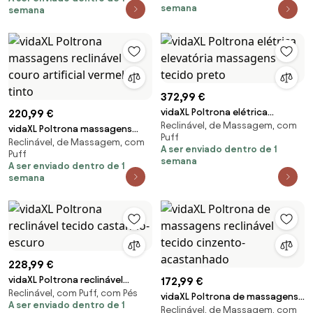
semana
semana
372,99 €
vidaXL Poltrona elétrica
220,99 €
Reclinável, de Massagem, com
elevatória massagens tecido
vidaXL Poltrona massagens
Puff
preto
Reclinável, de Massagem, com
reclinável couro artificial
A ser enviado dentro de 1
Puff
vermelho tinto
semana
A ser enviado dentro de 1
semana
228,99 €
vidaXL Poltrona reclinável
172,99 €
Reclinável, com Puff, com Pés
tecido castanho-escuro
vidaXL Poltrona de massagens
A ser enviado dentro de 1
Reclinável, de Massagem, com
reclinável tecido cinzento-