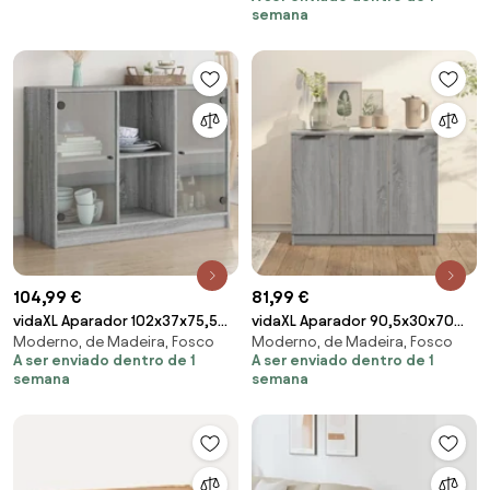
semana
104,99 €
81,99 €
vidaXL Aparador 102x37x75,5
vidaXL Aparador 90,5x30x70
Moderno, de Madeira, Fosco
Moderno, de Madeira, Fosco
cm derivados de madeira
cm madeira processada cor
A ser enviado dentro de 1
A ser enviado dentro de 1
cinzento sonoma
sonoma cinza
semana
semana