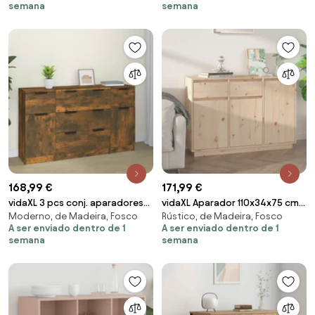
semana
semana
168,99 €
171,99 €
vidaXL 3 pcs conj. aparadores
vidaXL Aparador 110x34x75 cm
Moderno, de Madeira, Fosco
Rústico, de Madeira, Fosco
madeira processada cor
madeira de pinho maciça
A ser enviado dentro de 1
A ser enviado dentro de 1
carvalho fumado
semana
semana