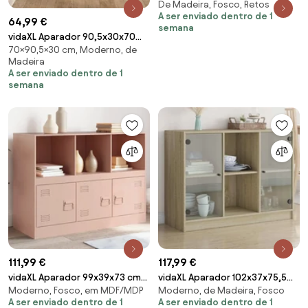
De Madeira, Fosco, Retos
madeira de mangueira maciça
A ser enviado dentro de 1
64,99 €
semana
vidaXL Aparador 90,5x30x70
70×90,5×30 cm, Moderno, de
cm madeira processada cor
Madeira
carvalho fumado
A ser enviado dentro de 1
semana
111,99 €
117,99 €
vidaXL Aparador 99x39x73 cm
vidaXL Aparador 102x37x75,5
Moderno, Fosco, em MDF/MDP
Moderno, de Madeira, Fosco
aço rosa
cm derivados de madeira
A ser enviado dentro de 1
A ser enviado dentro de 1
carvalho sonoma