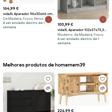
164,99 €
vidaXL Aparador 116x30x66 cm
De Madeira, Fosco, Retos
madeira de acácia maciça
A ser enviado dentro de 1
100,99 €
semana
vidaXL Aparador 102x37x75,5
Moderno, de Madeira, Fosco
cm derivados de madeira
A ser enviado dentro de 1
cinzento cimento
semana
Melhores produtos de homemem39
224,99 €