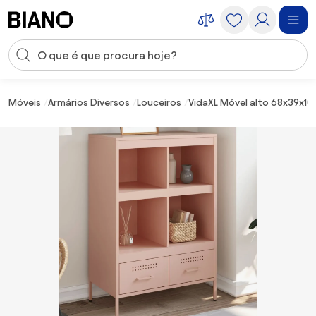
Saltar para o conteúdo
Entrada de pesquisa
Saltar para o rodapé
Móveis
Armários Diversos
Louceiros
VidaXL Móvel alto 68x39x10