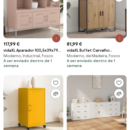
117,99 €
81,99 €
vidaXL Aparador 100,5x39x79
vidaXL Buffet Carvalho
Moderno, Industrial, Fosco
Moderno, de Madeira, Fosco
cm aço rosa
Artesanal 78 x 35 x 74.5 cm
A ser enviado dentro de 1
A ser enviado dentro de 1
semana
semana