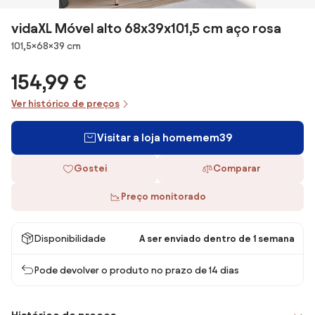
vidaXL Móvel alto 68x39x101,5 cm aço rosa
Dimensões
101,5×68×39 cm
154,99 €
Ver histórico de preços
Visitar a loja homemem39
Gostei
Comparar
Preço monitorado
Disponibilidade
A ser enviado dentro de 1 semana
Pode devolver o produto no prazo de 14 dias