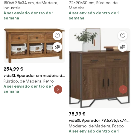
180×69,5×34 cm, de Madeira,
72×90×30 cm, Rústico, de
69,5x34x180 cm madeira
derivados de madeira carvalho
Industrial
Madeira
processada carvalho fumado
fumado
A ser enviado dentro de 1
A ser enviado dentro de 1
semana
semana
254,99 €
vidaXL Aparador em madeira de
Rústico, de Madeira, Retro
mogno maciça 100x30x50 cm
A ser enviado dentro de 1
semana
78,99 €
vidaXL Aparador 79,5x35,5x74,5
Moderno, de Madeira, Fosco
cm derivados madeira carvalho
A ser enviado dentro de 1
castanho