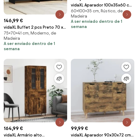
vidaXL Aparador 100x35x60 cm
60×100×35 cm, Rústico, de
madeira de mangueira maciça
Madeira
146,99 €
A ser enviado dentro de 1
semana
vidaXL Buffet 2 pcs Preto 70 x
75×70×41 cm, Moderno, de
41 x 75 cm Madeira processada
Madeira
A ser enviado dentro de 1
semana
164,99 €
99,99 €
vidaXL Armário alto
vidaXL Aparador 90x30x72 cm