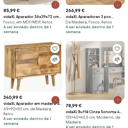
85,99 €
266,99 €
vidaXL Aparador 36x39x72 cm
vidaXL Aparadores 3 pcs
Fosco, em MDF/MDP, Retos
De Madeira, Fosco, Retos
aço amarelo mostarda
madeira processada branco
A ser enviado dentro de 1
A ser enviado dentro de 1
semana
semana
340,99 €
vidaXL Aparador em madeira de
78,99 €
69×90×30 cm, de Madeira,
mangueira maciça 90x30x69
vidaXL Buffê Cinza Sonoma 40
Retro
cm
135×40×40,5 cm, Moderno, de
x 40,5 x 135 cm Madeira
A ser enviado dentro de 1
Madeira
processada
semana
A ser enviado dentro de 1