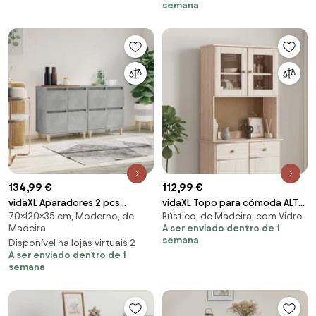
semana
134,99 €
112,99 €
vidaXL Aparadores 2 pcs
vidaXL Topo para cómoda ALTA
70×120×35 cm, Moderno, de
Rústico, de Madeira, com Vidro
60x35x70 cm derivados de
77x30x92 cm madeira de pinho
Madeira
A ser enviado dentro de 1
madeira cinza cimento
maciça
semana
Disponível na lojas virtuais 2
A ser enviado dentro de 1
semana