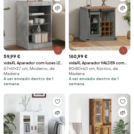
59,99 €
160,99 €
vidaXL Aparador com luzes LED
vidaXL Aparador HALDEN com
67×41×37 cm, Moderno, de
80×80×40 cm, Rústico, de
41x37x67 cm cinzento cimento
porta de correr 80x40x80 cm
Madeira
Madeira
Madeira maciça
A ser enviado dentro de 1
A ser enviado dentro de 1
semana
semana