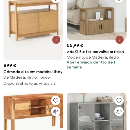
55,99 €
vidaXL Buffet carvalho artisiano
Moderno, de Madeira, Retro
80 x 30 x 60 cm Madeira
A ser enviado dentro de 1
processada
899 €
semana
Cómoda alta em madeira Libby
De Madeira, Retro, Fosco
Disponível na lojas virtuais 2