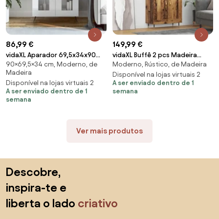
86,99 €
149,99 €
vidaXL Aparador 69,5x34x90
vidaXL Buffê 2 pcs Madeira
90×69,5×34 cm, Moderno, de
Moderno, Rústico, de Madeira
cm madeira processada
antiga Madeira processada
Madeira
branco brilhante
Disponível na lojas virtuais 2
Disponível na lojas virtuais 2
A ser enviado dentro de 1
A ser enviado dentro de 1
semana
semana
Ver mais produtos
Saltar para o topo
Descobre,
inspira-te e
liberta o lado
criativo