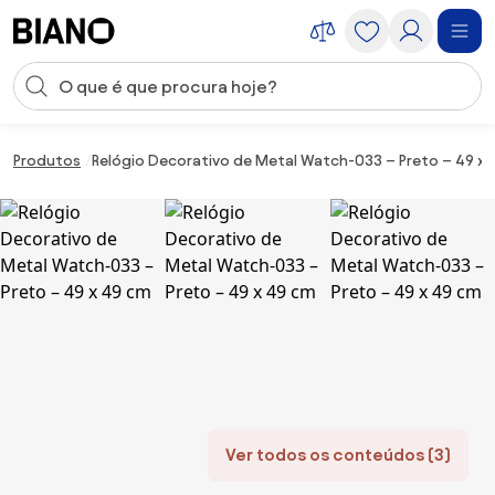
Saltar para o conteúdo
Entrada de pesquisa
Saltar para o rodapé
Produtos
Relógio Decorativo de Metal Watch-033 – Preto – 49 x 
Ver todos os conteúdos (3)