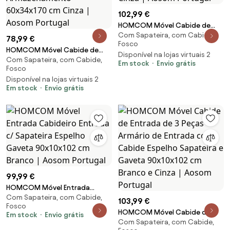
102,99 €
HOMCOM Móvel Cabide de
Com Sapateira, com Cabide,
Entrada de 3 Peças Armário de
78,99 €
Fosco
Entrada com Cabide Espelho
HOMCOM Móvel Cabide de
Disponível na lojas virtuais 2
Sapateira e Gaveta 90x10x102
Com Sapateira, com Cabide,
Entrada com Sapateiro 3
Em stock
Envio grátis
cm Cinza | Aosom Portugal
Fosco
Ganchos 2 Portas 2
Disponível na lojas virtuais 2
Compartimentos e Prateleira
Em stock
Envio grátis
de Armazenamento 60x34x170
cm Cinza | Aosom Portugal
99,99 €
HOMCOM Móvel Entrada
Com Sapateira, com Cabide,
Cabideiro Entrada c/ Sapateira
103,99 €
Fosco
Espelho Gaveta 90x10x102 cm
HOMCOM Móvel Cabide de
Em stock
Envio grátis
Branco | Aosom Portugal
Com Sapateira, com Cabide,
Entrada de 3 Peças Armário de