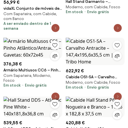
Hall Stand Garmanto –
56,99 €
Moderno, com Cabide, Fosco
Carvalho Sonoma – 90x192x36
vidaXL Conjunto de móveis de
Em stock
Envio grátis
cm
Com Sapateira, com Cabide,
corredor derivados de madeira
com Banco
preto
A ser enviado dentro de 1
semana
376,38 €
Armário Multiusos CC6 – Pinho
622,92 €
Com Sapateira, Moderno,
Atlântico/Antracite – Gavetas:
Cabide OS1-SA – Carvalho
Fosco
60x72x45
Moderno, com Cabide, Fosco
Antracite – 147,4x195,6x35,5
Em stock
Envio grátis
Em stock
Envio grátis
cm | Tribo Home
539,55 €
420,88 €