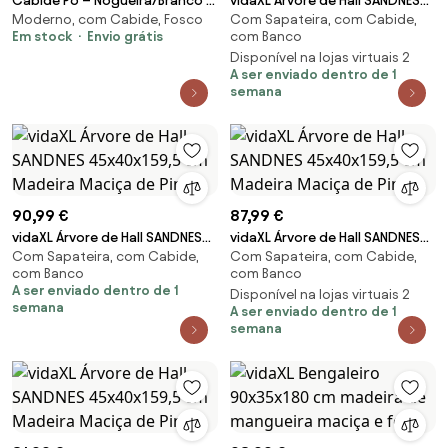
Cabide P6 – Nogueira/Branco –
vidaXL Árvore de Hall SANDNES
Moderno, com Cabide, Fosco
Com Sapateira, com Cabide,
60x182,8x35,5 cm
45x40x159,5 cm Madeira
Em stock
Envio grátis
com Banco
Maciça de Pinho
Disponível na lojas virtuais 2
A ser enviado dentro de 1
semana
90,99 €
87,99 €
vidaXL Árvore de Hall SANDNES
vidaXL Árvore de Hall SANDNES
Com Sapateira, com Cabide,
Com Sapateira, com Cabide,
45x40x159,5 cm Madeira
45x40x159,5 cm Madeira
com Banco
com Banco
Maciça de Pinho
Maciça de Pinho
A ser enviado dentro de 1
Disponível na lojas virtuais 2
semana
A ser enviado dentro de 1
semana