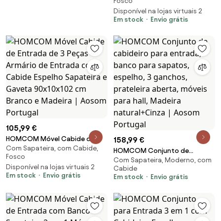
Fosco
Entrada com Cabide Espelho
Disponível na lojas virtuais 2
Sapateira e Gaveta 90x10x102
Em stock
Envio grátis
cm Branco e Cinza | Aosom
Portugal
105,99 €
HOMCOM Móvel Cabide de
158,99 €
Com Sapateira, com Cabide,
Entrada de 3 Peças Armário de
HOMCOM Conjunto de
Fosco
Entrada com Cabide Espelho
Com Sapateira, Moderno, com
cabideiro para entrada, banco
Disponível na lojas virtuais 2
Sapateira e Gaveta 90x10x102
Cabide
para sapatos, espelho, 3
Em stock
Envio grátis
Em stock
Envio grátis
cm Branco e Madeira | Aosom
ganchos, prateleira aberta,
Portugal
móveis para hall, Madeira
natural+Cinza | Aosom Portugal