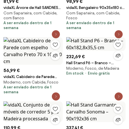
81,99 €
98,99 €
vidaXL Árvore de Hall SANDNES
vidaXL Bengaleiro 90x35x180 cm
Com Sapateira, com Cabide,
Com Sapateira, com Cabide,
45x40x159,5 cm Madeira
madeira de mangueira maciça e
com Banco
Fosco
Maciça de Pinho
ferro
A ser enviado dentro de 1
A ser enviado dentro de 1
semana
semana
232,69 €
Hall Stand P6 – Branco –
Moderno, Fosco, de Madeira
60x182,8x35,5 cm
56,99 €
Em stock
Envio grátis
vidaXL Cabideiro de Parede
Moderno, com Cabide, Fosco
com espelho Carvalho Preto 70
A ser enviado dentro de 1
x 10 x 90 cm
semana
110,99 €
337,41 €