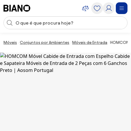
Saltar para o conteúdo
Entrada de pesquisa
Saltar para o rodapé
Móveis
Conjuntos por Ambientes
Móveis de Entrada
HOMCOM Móv