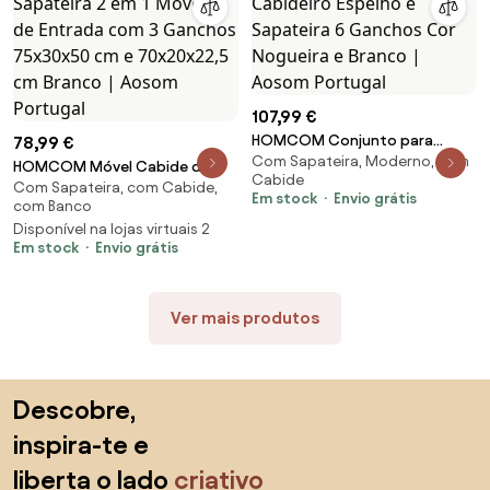
107,99 €
HOMCOM Conjunto para
78,99 €
Com Sapateira, Moderno, com
Entrada 3 em 1 com Cabideiro
HOMCOM Móvel Cabide de
Cabide
Espelho e Sapateira 6 Ganchos
Com Sapateira, com Cabide,
Entrada com Banco Sapateira 2
Em stock
Envio grátis
com Banco
Cor Nogueira e Branco | Aosom
em 1 Móveis de Entrada com 3
Portugal
Disponível na lojas virtuais 2
Ganchos 75x30x50 cm e
Em stock
Envio grátis
70x20x22,5 cm Branco | Aosom
Portugal
Ver mais produtos
Saltar para o topo
Descobre,
inspira-te e
liberta o lado
criativo