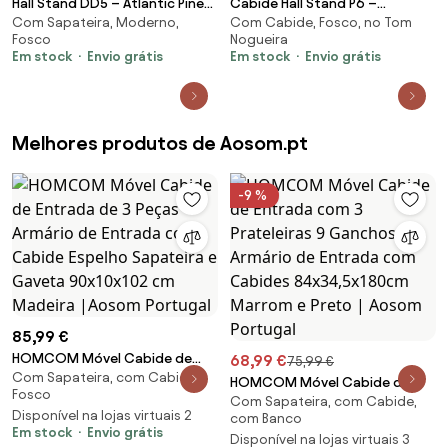
Hall Stand DD5 – Atlantic Pine
Cabide Hall Stand P6 –
Com Sapateira, Moderno,
Com Cabide, Fosco, no Tom
White – 140x181,8x36,8 cm
Nogueira e Branco – 119,6 x 182,8
Fosco
Nogueira
x 37,5 cm
Em stock
Envio grátis
Em stock
Envio grátis
Melhores produtos de Aosom.pt
-9 %
85,99 €
HOMCOM Móvel Cabide de
68,99 €
75,99 €
Com Sapateira, com Cabide,
Entrada de 3 Peças Armário de
HOMCOM Móvel Cabide de
Fosco
Entrada com Cabide Espelho
Com Sapateira, com Cabide,
Entrada com 3 Prateleiras 9
Disponível na lojas virtuais 2
Sapateira e Gaveta 90x10x102
com Banco
Ganchos Armário de Entrada
Em stock
Envio grátis
cm Madeira |Aosom Portugal
Disponível na lojas virtuais 3
com Cabides 84x34,5x180cm