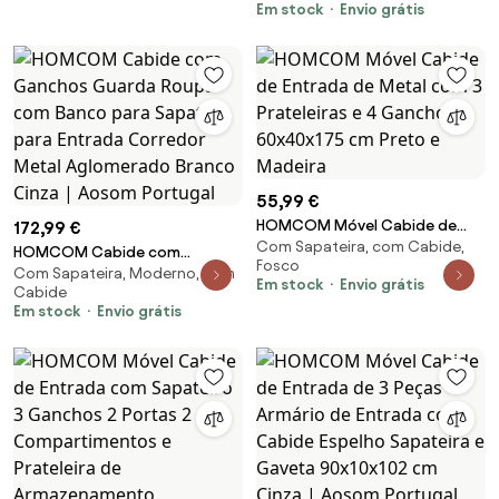
Em stock
Envio grátis
Marrom e Preto | Aosom
Portugal
55,99 €
HOMCOM Móvel Cabide de
172,99 €
Com Sapateira, com Cabide,
Entrada de Metal com 3
HOMCOM Cabide com
Fosco
Prateleiras e 4 Ganchos
Com Sapateira, Moderno, com
Ganchos Guarda Roupa com
Em stock
Envio grátis
Cabide
60x40x175 cm Preto e Madeira
Banco para Sapatos para
Em stock
Envio grátis
Entrada Corredor Metal
Aglomerado Branco Cinza |
Aosom Portugal