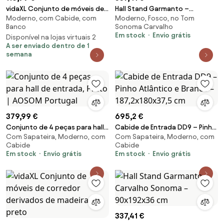
vidaXL Conjunto de móveis de
Hall Stand Garmanto –
Moderno, com Cabide, com
Moderno, Fosco, no Tom
corredor 5 pcs Madeira
Carvalho Sonoma – 90x192x36
Banco
Sonoma Carvalho
processada
cm
Em stock
Envio grátis
Disponível na lojas virtuais 2
A ser enviado dentro de 1
semana
379,99 €
695,2 €
Conjunto de 4 peças para hall
Cabide de Entrada DD9 – Pinho
Com Sapateira, Moderno, com
Com Sapateira, Moderno, com
de entrada, Preto | AOSOM
Atlântico e Branco –
Cabide
Cabide
Portugal
187,2x180x37,5 cm
Em stock
Envio grátis
Em stock
Envio grátis
337,41 €