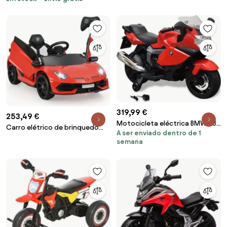
319,99 €
253,49 €
Motocicleta eléctrica BMW 283
Carro elétrico de brinquedo
A ser enviado dentro de 1
para crianças- vermelho 6V
Lamborghini 12V licenciado para
semana
crianças, veículo elétrico de
controle remoto branco