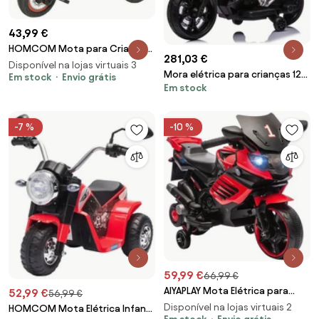
43,99 €
HOMCOM Mota para Crianças
281,03 €
acima de 18 Meses Mota a
Disponível na lojas virtuais 3
Mora elétrica para crianças 12V
Pedais para Crianças com 3
Em stock
Envio grátis
Em stock
Honda NC750X com pneus de
Rodas Luzes e Sons Realistas
borracha Vermelha
71x40x51 cm Vermelho | Aosom
Portugal
-7 %
-10 %
59,99 €
66,99 €
AIYAPLAY Mota Elétrica para
52,99 €
56,99 €
Crianças 6V com Rodas de
Disponível na lojas virtuais 2
HOMCOM Mota Elétrica Infantil