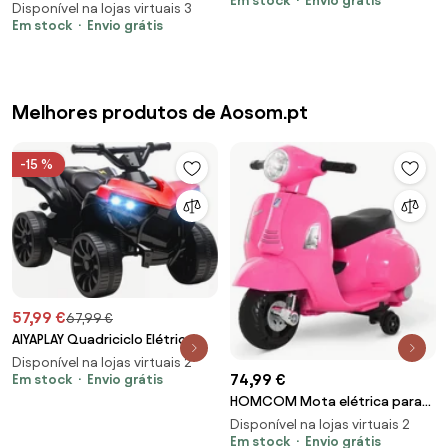
Apoio Música e Farol para
Em stock
Envio grátis
com 3 Rodas Triciclo a Bateria
Disponível na lojas virtuais 3
Crianças de 18-36 Meses
6V para Crianças de 18-36
Em stock
Envio grátis
77x38x50 cm Vermelho | Aosom
Meses com Farol Buzina
Portugal
72x57x56cm | Aosom Portugal
Melhores produtos de Aosom.pt
-15 %
57,99 €
67,99 €
AIYAPLAY Quadriciclo Elétrico
para Crianças 6 V Quadriciclo
Disponível na lojas virtuais 2
74,99 €
para Crianças com Velocidade
Em stock
Envio grátis
até 3 km/h Faróis e Música
HOMCOM Mota elétrica para
70x42x45 cm Vermelho | Aosom
crianças acima de 18 meses
Disponível na lojas virtuais 2
Portugal
com licença faróis buzina e 4
Em stock
Envio grátis