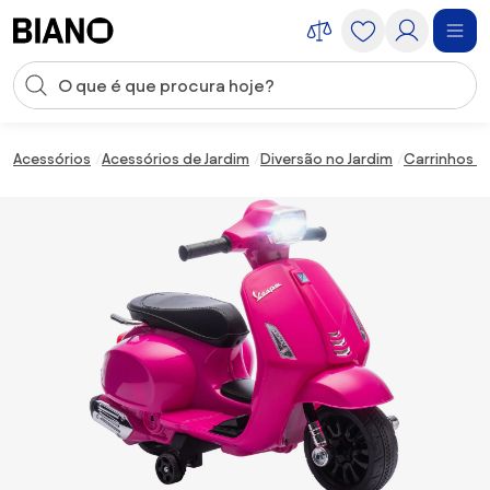
Saltar para o conteúdo
Entrada de pesquisa
Saltar para o rodapé
Acessórios
Acessórios de Jardim
Diversão no Jardim
Carrinhos e 