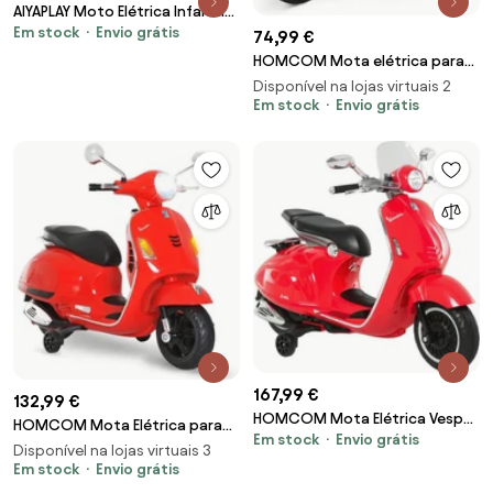
AIYAPLAY Moto Elétrica Infantil
Em stock
Envio grátis
2-5 Anos 3 Rodas 6 V Bolhas
74,99 €
Luzes e Sons 80x36x43,5 cm
HOMCOM Mota elétrica para
Rosa | Aosom Portugal
crianças acima de 18 meses
Disponível na lojas virtuais 2
com licença faróis buzina e 4
Em stock
Envio grátis
rodas 66,5x38x52 cm Rosa
167,99 €
132,99 €
HOMCOM Mota Elétrica Vespa
HOMCOM Mota Elétrica para
Em stock
Envio grátis
com Faróis Música 2 Rodas
Crianças com Licença Vespa
Disponível na lojas virtuais 3
Auxiliares para Crianças acima
com Música Velocidade 2-3
Em stock
Envio grátis
de 3 Anos 108x49x75 cm
km/h e Buzina 102x50,5x75,5