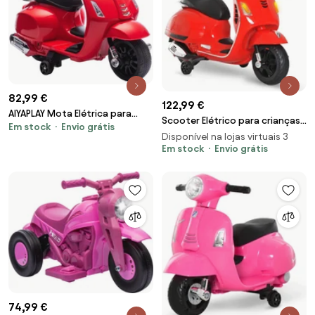
82,99 €
122,99 €
AIYAPLAY Mota Elétrica para
Scooter Elétrico para crianças
Em stock
Envio grátis
Crianças 6V com Licença Vespa
com USB MP3 Luz para Crianças
Disponível na lojas virtuais 3
Rodas Auxiliares Velocidade de
de a part
Em stock
Envio grátis
2,5km/h Farol e Buzina 71x37x52
cm Vermelho | Aosom Portugal
74,99 €