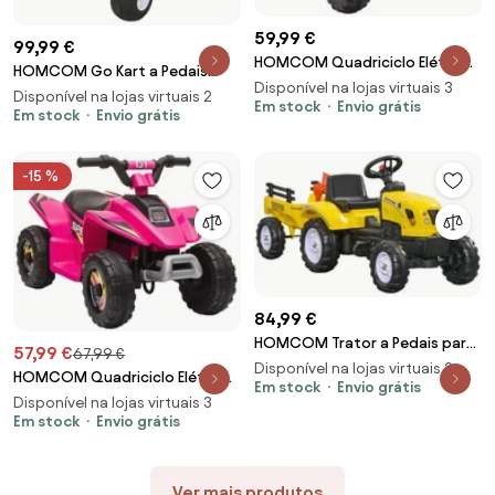
59,99 €
99,99 €
HOMCOM Quadriciclo Elétrico
HOMCOM Go Kart a Pedais
para Crianças de 18-36 Meses
Disponível na lojas virtuais 3
para Crianças acima de 3 Anos
Disponível na lojas virtuais 2
Quadriciclo a Bateria 6V com
Em stock
Envio grátis
Carro de Pedais Infantil com
Em stock
Envio grátis
Avance e Retrocesso
Assento Ajustável e Freio de
72x40x45,5cm Preto | Aosom
Mão 104x66x57cm | Aosom
Portugal
-15 %
Portugal
84,99 €
HOMCOM Trator a Pedais para
57,99 €
67,99 €
Crianças acima de 3 Anos
Disponível na lojas virtuais 2
HOMCOM Quadriciclo Elétrico
Trator com Reboque de Pedais
Em stock
Envio grátis
para Crianças de 18-36 Meses
Disponível na lojas virtuais 3
com Acessórios 133x42x51 cm
Quadriciclo a Bateria 6V com
Em stock
Envio grátis
Amarelo e Preto | Aosom
Avance e Retrocesso
Portugal
72x40x45,5cm Rosa | Aosom
Portugal
Ver mais produtos