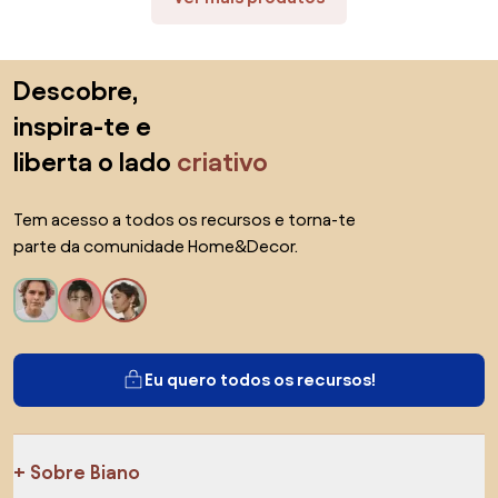
Saltar para o topo
Descobre,
inspira-te e
liberta o lado
criativo
Tem acesso a todos os recursos e torna-te
parte da comunidade Home&Decor.
Eu quero todos os recursos!
Sobre Biano