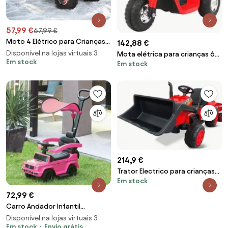
57,99 €
67,99 €
Moto 4 Elétrico para Crianças
142,88 €
de 18-36 Meses Quadriciclo a
Disponível na lojas virtuais 3
Mota elétrica para crianças 6V,
Bateria 6V com Avance e
Em stock
Em stock
Minimoto, 1 a 3,5 anos Vermelha
Retrocesso 72x40x45,5cm
Rosa
214,9 €
Trator Electrico para crianças
Em stock
Peketrac 3100 12V 2.4G
Vermelho
72,99 €
Carro Andador Infantil
Mercedes G350 – Modelo
Disponível na lojas virtuais 3
Avignon – 85,5x40,5x95 c
Em stock
Envio grátis