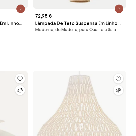
72,95 €
Em Linho
Lâmpada De Teto Suspensa Em Linho
Moderno, de Madeira, para Quarto e Sala
lum
Ziyec Crema & Ø50 Cm - Sklum