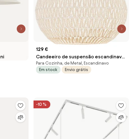
129 €
ni
Candeeiro de suspensão escandinavo
Para Cozinha, de Metal, Escandinavo
branco 45 cm - Lina Drop
Em stock
Envio grátis
-10 %