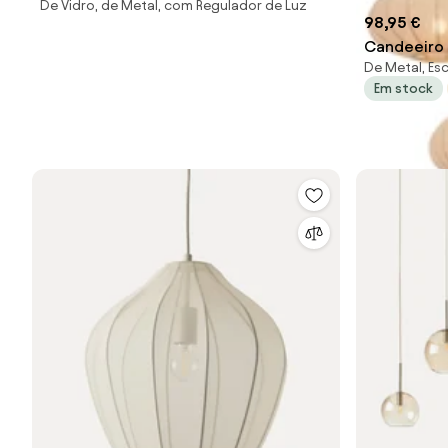
De Vidro, de Metal, com Regulador de Luz
98,95 €
Candeeiro 
De Metal, Es
com abajur 
Em stock