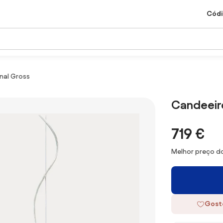
Códi
nal Gross
Candeeir
719 €
Melhor preço do
Gost