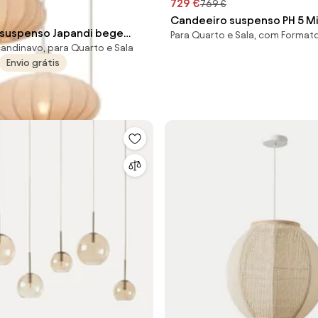
729 €
769 €
Candeeiro suspenso PH 5 Mi
suspenso Japandi bege
Para Quarto e Sala, com Format
candinavo, para Quarto e Sala
de tecido 3 luzes - Bida
Envio grátis