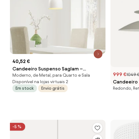
40,52 €
Candeeiro Suspenso Saglam –
999 €
1049 
Moderno, de Metal, para Quarto e Sala
Branco/Preto – Diâmetro 25 cm, Altura
Candeeiro 
Disponível na lojas virtuais 2
137
Em stock
Envio grátis
Redondo, Ret
-5 %