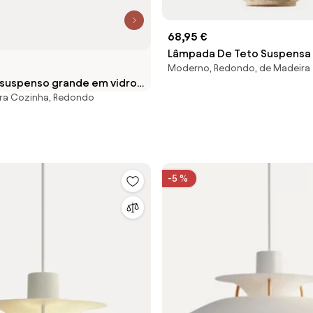
68,95 €
Lâmpada De Teto Suspensa 
Moderno, Redondo, de Madeira
Ziyec Crema & Ø45 Cm - Sk
suspenso grande em vidro
ra Cozinha, Redondo
-5 %