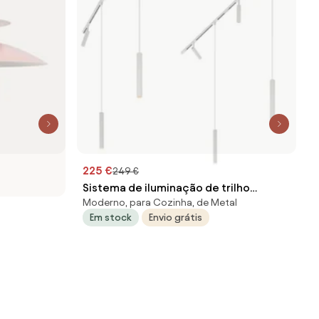
225 €
249 €
Sistema de iluminação de trilho
Moderno, para Cozinha, de Metal
moderno com 6 focos e 4 pendentes
Em stock
Envio grátis
brancos monofásicos - Slimline Uzzy
Keno