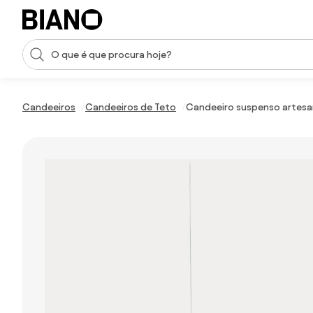
Saltar para o conteúdo
Entrada de pesquisa
Saltar para o rodapé
Candeeiros
Candeeiros de Teto
Candeeiro suspenso artesa