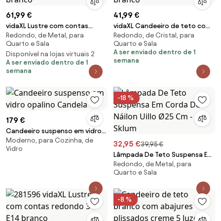
61,99 €
41,99 €
vidaXL Lustre com contas
vidaXL Candeeiro de teto com
Redondo, de Metal, para
Redondo, de Cristal, para
redondo 3 x E14 branco
contas redondo E14 branco
Quarto e Sala
Quarto e Sala
A ser enviado dentro de 1
Disponível na lojas virtuais 2
semana
A ser enviado dentro de 1
semana
-18 %
179 €
Candeeiro suspenso em vidro
Moderno, para Cozinha, de
opalino Candela
32,95 €
39,95 €
Vidro
Lâmpada De Teto Suspensa Em
Redondo, de Metal, para
Corda De Náilon Uillo Ø25 Cm -
Quarto e Sala
Sklum
-8 %