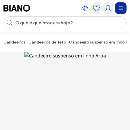
Saltar para o conteúdo
Entrada de pesquisa
Saltar para o rodapé
Candeeiros
Candeeiros de Teto
Candeeiro suspenso em linho A