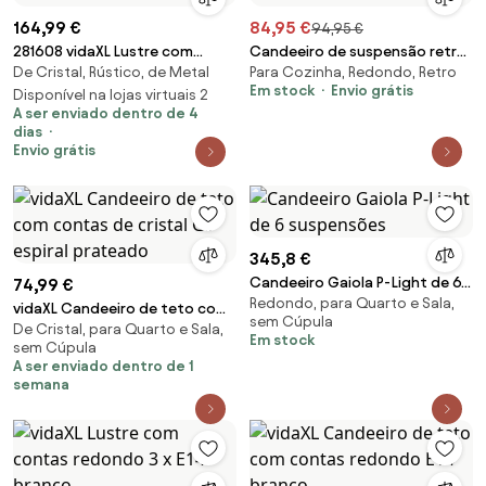
164,99 €
84,95 €
94,95 €
281608 vidaXL Lustre com
Candeeiro de suspensão retro
De Cristal, Rústico, de Metal
Para Cozinha, Redondo, Retro
contas lâmpadas 12 x E14
branco 40 cm - Lina Ball 40
Em stock
Envio grátis
branco
Disponível na lojas virtuais 2
A ser enviado dentro de 4
dias
Envio grátis
345,8 €
Candeeiro Gaiola P-Light de 6
74,99 €
Redondo, para Quarto e Sala,
suspensões
vidaXL Candeeiro de teto com
sem Cúpula
De Cristal, para Quarto e Sala,
contas de cristal G9 espiral
Em stock
sem Cúpula
prateado
A ser enviado dentro de 1
semana