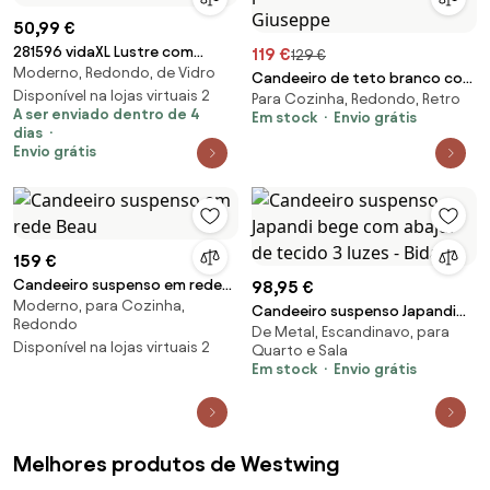
50,99 €
281596 vidaXL Lustre com
119 €
129 €
Moderno, Redondo, de Vidro
contas redondo 3 x E14 branco
Candeeiro de teto branco com
Disponível na lojas virtuais 2
Para Cozinha, Redondo, Retro
abajures plissados creme 5
A ser enviado dentro de 4
Em stock
Envio grátis
luzes - Giuseppe
dias
Envio grátis
159 €
Candeeiro suspenso em rede
98,95 €
Moderno, para Cozinha,
Beau
Candeeiro suspenso Japandi
Redondo
De Metal, Escandinavo, para
bege com abajur de tecido 3
Disponível na lojas virtuais 2
Quarto e Sala
luzes - Bida
Em stock
Envio grátis
Melhores produtos de Westwing