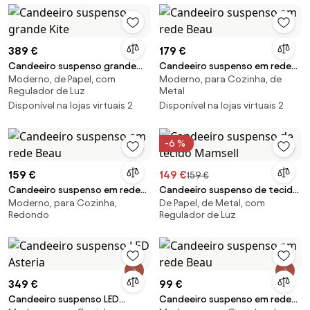
389 €
179 €
Candeeiro suspenso grande
Candeeiro suspenso em rede
Moderno, de Papel, com
Moderno, para Cozinha, de
Kite
Beau
Regulador de Luz
Metal
Disponível na lojas virtuais 2
Disponível na lojas virtuais 2
-6 %
159 €
149 €
159 €
Candeeiro suspenso em rede
Candeeiro suspenso de tecido
Moderno, para Cozinha,
De Papel, de Metal, com
Beau
Mamsell
Redondo
Regulador de Luz
349 €
99 €
Candeeiro suspenso LED
Candeeiro suspenso em rede