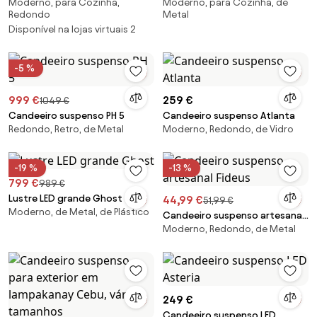
Moderno, para Cozinha,
Moderno, para Cozinha, de
Asteria
Beau
Redondo
Metal
Disponível na lojas virtuais 2
-5 %
999 €
259 €
1049 €
Candeeiro suspenso PH 5
Candeeiro suspenso Atlanta
Redondo, Retro, de Metal
Moderno, Redondo, de Vidro
-19 %
-13 %
799 €
989 €
Lustre LED grande Ghost
44,99 €
51,99 €
Moderno, de Metal, de Plástico
Candeeiro suspenso artesanal
Moderno, Redondo, de Metal
Fideus
249 €
Candeeiro suspenso LED