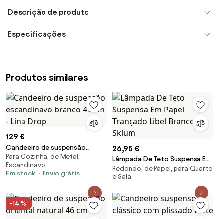
Descrição de produto
Especificações
Produtos similares
129 €
Candeeiro de suspensão
26,95 €
Para Cozinha, de Metal,
escandinavo branco 45 cm -
Lâmpada De Teto Suspensa Em
Escandinavo
Lina Drop
Redondo, de Papel, para Quarto
Papel Trançado Libel Branco -
Em stock
Envio grátis
e Sala
Sklum
-14 %