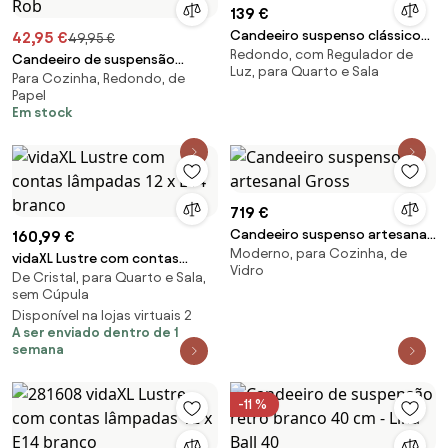
139 €
Candeeiro suspenso clássico
42,95 €
49,95 €
Redondo, com Regulador de
com plissado Dicte
Candeeiro de suspensão
Luz, para Quarto e Sala
Para Cozinha, Redondo, de
oriental natural 46 cm - Rob
Papel
Em stock
719 €
Candeeiro suspenso artesanal
160,99 €
Moderno, para Cozinha, de
Gross
vidaXL Lustre com contas
Vidro
De Cristal, para Quarto e Sala,
lâmpadas 12 x E14 branco
sem Cúpula
Disponível na lojas virtuais 2
A ser enviado dentro de 1
semana
-11 %