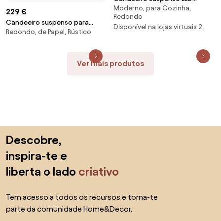
Moderno, para Cozinha,
Asteria
229 €
Redondo
Candeeiro suspenso para
Disponível na lojas virtuais 2
Redondo, de Papel, Rústico
exterior em lampakanay Cebu,
vários tamanhos
Ver mais produtos
Saltar para o topo
Descobre,
inspira-te e
liberta o lado
criativo
Tem acesso a todos os recursos e torna-te
parte da comunidade Home&Decor.