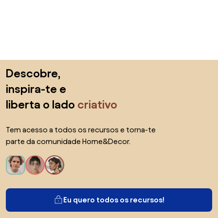
Saltar para o topo
Descobre,
inspira-te e
liberta o lado
criativo
Tem acesso a todos os recursos e torna-te
parte da comunidade Home&Decor.
Eu quero todos os recursos!