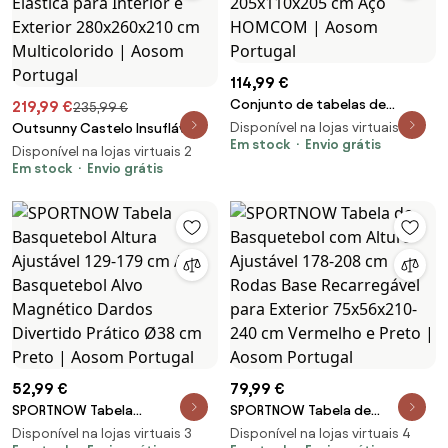
114,99 €
Conjunto de tabelas de
219,99 €
235,99 €
Basquetebol Dobráveis e
Disponível na lojas virtuais 3
Outsunny Castelo Insuflável
Portáteis Preto e Branco
Em stock
Envio grátis
Infantil +3 Anos com Escorrega
Disponível na lojas virtuais 2
205x110x205 cm Aço HOMCOM
e Cama Elástica para Interior e
Em stock
Envio grátis
| Aosom Portugal
Exterior 280x260x210 cm
Multicolorido | Aosom Portugal
52,99 €
79,99 €
SPORTNOW Tabela
SPORTNOW Tabela de
Basquetebol Altura Ajustável
Basquetebol com Altura
Disponível na lojas virtuais 3
Disponível na lojas virtuais 4