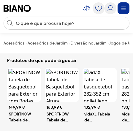
Saltar para o conteúdo
Entrada de pesquisa
Saltar para o rodapé
Acessórios
Acessórios de Jardim
Diversão no Jardim
Jogos de Ja
Produtos de que poderá gostar
149,99 €
163,99 €
132,99 €
133,9
SPORTNOW
SPORTNOW
vidaXL Tabela
vidaX
Tabela de
Tabela de
de
de
Basquetebol
Basquetebol
basquetebol
basq
para Exterior
para Exterior
282-352 cm
282-