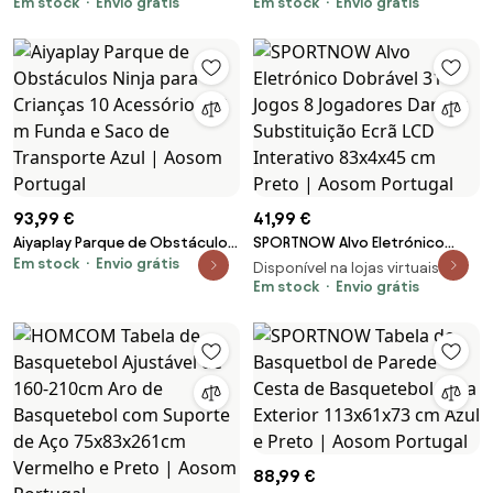
129-179 cm Aro Basquetebol
Em stock
Envio grátis
Ajustável 178-208 cm Rodas
Em stock
Envio grátis
Alvo Magnético Dardos
Base Recarregável para Exterior
Divertido Prático Ø38 cm Preto
75x56x210-240 cm Vermelho e
| Aosom Portugal
Preto | Aosom Portugal
93,99 €
41,99 €
Aiyaplay Parque de Obstáculos
SPORTNOW Alvo Eletrónico
Em stock
Envio grátis
Ninja para Crianças 10
Dobrável 31 Jogos 8 Jogadores
Disponível na lojas virtuais 2
Acessórios 10 m Funda e Saco
Dardos Substituição Ecrã LCD
Em stock
Envio grátis
de Transporte Azul | Aosom
Interativo 83x4x45 cm Preto |
Portugal
Aosom Portugal
88,99 €