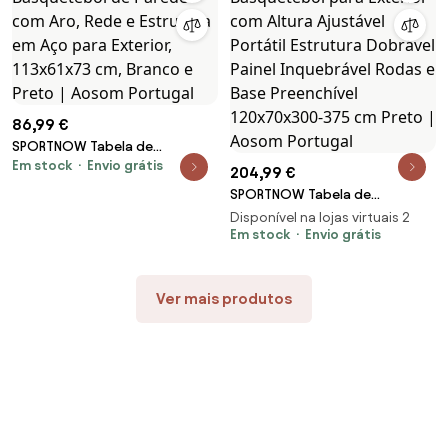
86,99 €
SPORTNOW Tabela de
Em stock
Envio grátis
Basquetebol de Parede com
204,99 €
Aro, Rede e Estrutura em Aço
SPORTNOW Tabela de
para Exterior, 113x61x73 cm,
Basquetebol para Exterior com
Disponível na lojas virtuais 2
Branco e Preto | Aosom
Altura Ajustável Portátil
Em stock
Envio grátis
Portugal
Estrutura Dobrável Painel
Inquebrável Rodas e Base
Preenchível 120x70x300-375
Ver mais produtos
cm Preto | Aosom Portugal