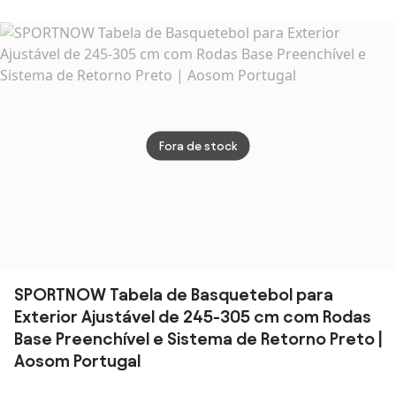
com Rodas,
Altura Ajustável
polietileno
polie
Altura Ajustável
230-305 cm
preto
bran
(2,35-3,05 m),
Aro Ø48 cm e
Base
Base Estável
Preenchível e
Preto | Aosom
Bolsa de Peso,
Portugal
Cor Preto |
Aosom
Fora de stock
Portugal
SPORTNOW Tabela de Basquetebol para
Exterior Ajustável de 245-305 cm com Rodas
Base Preenchível e Sistema de Retorno Preto |
Aosom Portugal