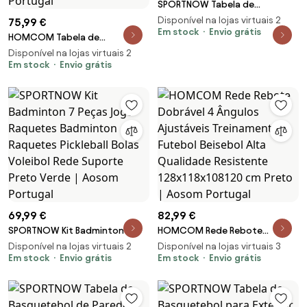
SPORTNOW Tabela de
Basquetbol de Parede Cesta
Disponível na lojas virtuais 2
75,99 €
de Basquetebol para Exterior
Em stock
Envio grátis
HOMCOM Tabela de
113x61x73 cm Azul e Preto |
Basquetebol Ajustável de 160-
Disponível na lojas virtuais 2
Aosom Portugal
210cm Aro de Basquetebol com
Em stock
Envio grátis
Suporte de Aço 75x83x261cm
Vermelho e Preto | Aosom
Portugal
69,99 €
82,99 €
SPORTNOW Kit Badminton 7
HOMCOM Rede Rebote
Peças Jogo Raquetes
Dobrável 4 Ângulos Ajustáveis
Disponível na lojas virtuais 2
Disponível na lojas virtuais 3
Badminton Raquetes Pickleball
Em stock
Envio grátis
Treinamento Futebol Beisebol
Em stock
Envio grátis
Bolas Voleibol Rede Suporte
Alta Qualidade Resistente
Preto Verde | Aosom Portugal
128x118x108120 cm Preto |
Aosom Portugal