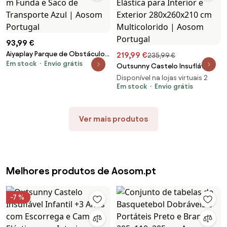
93,99 €
Aiyaplay Parque de Obstáculos
219,99 €
235,99 €
Em stock
Envio grátis
Ninja para Crianças 10
Outsunny Castelo Insuflável
Acessórios 10 m Funda e Saco
Infantil +3 Anos com Escorrega
Disponível na lojas virtuais 2
de Transporte Azul | Aosom
e Cama Elástica para Interior e
Em stock
Envio grátis
Portugal
Exterior 280x260x210 cm
Multicolorido | Aosom Portugal
Ver mais produtos
Melhores produtos de Aosom.pt
-7 %