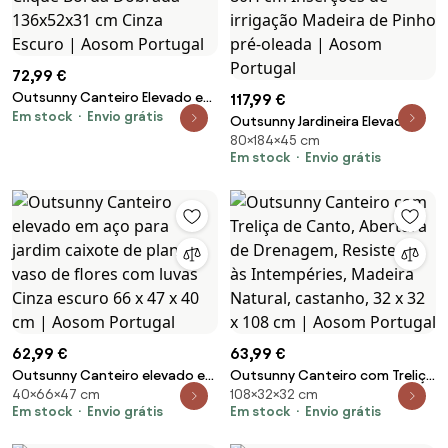
72,99 €
Outsunny Canteiro Elevado em
117,99 €
Em stock
Envio grátis
Aço Vaso de Plantio com
Outsunny Jardineira Elevada
Fechos de Clique Borda
80×184×45 cm
Quadrada Horta 2 andares dim.
Dobrada 136x52x31 cm Cinza
Em stock
Envio grátis
184L x 45l x 80H cm Inserções
Escuro | Aosom Portugal
de irrigação Madeira de Pinho
pré-oleada | Aosom Portugal
62,99 €
63,99 €
Outsunny Canteiro elevado em
Outsunny Canteiro com Treliça
40×66×47 cm
108×32×32 cm
aço para jardim caixote de
de Canto, Abertura de
Em stock
Envio grátis
Em stock
Envio grátis
plantio vaso de flores com
Drenagem, Resistente às
luvas Cinza escuro 66 x 47 x 40
Intempéries, Madeira Natural,