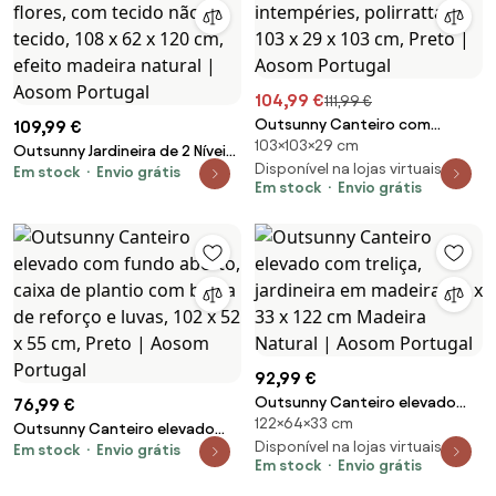
104,99 €
111,99 €
Outsunny Canteiro com
109,99 €
103×103×29 cm
treliça, resistente às
Outsunny Jardineira de 2 Níveis
intempéries, polirrattan, 103 x
Disponível na lojas virtuais 2
Em stock
Envio grátis
com Treliça, vaso de flores,
Em stock
Envio grátis
29 x 103 cm, Preto | Aosom
com tecido não tecido, 108 x
Portugal
62 x 120 cm, efeito madeira
natural | Aosom Portugal
92,99 €
Outsunny Canteiro elevado
76,99 €
122×64×33 cm
com treliça, jardineira em
Outsunny Canteiro elevado
madeira, 64 x 33 x 122 cm
Disponível na lojas virtuais 2
Em stock
Envio grátis
com fundo aberto, caixa de
Em stock
Envio grátis
Madeira Natural | Aosom
plantio com barra de reforço e
Portugal
luvas, 102 x 52 x 55 cm, Preto |