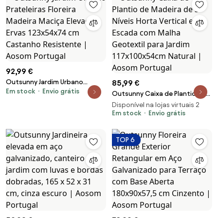
Carbonizado | Aosom Portugal
92,99 €
Outsunny Jardim Urbano
85,99 €
Em stock
Envio grátis
Prateleiras Floreira Madeira
Outsunny Caixa de Plantio de
Maciça Elevada Ervas 123x54x74
Madeira de 3 Níveis Horta
Disponível na lojas virtuais 2
cm Castanho Resistente |
Vertical em Escada com Malha
Em stock
Envio grátis
Aosom Portugal
Geotextil para Jardim
117x100x54cm Natural | Aosom
TOP 6
Portugal