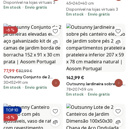
exterior - fundo aberto - 160 x
Disponível na lojas virtuais 3
45×240×40 cm
canteiro elevado em aço
Em stock
Envio grátis
80 x 60 cm, cinza | Aosom
galvanizado barras de suporte
Disponível na lojas virtuais 3
Portugal
Em stock
Envio grátis
e placas de canto fundo
aberto 240 x 40 x 45 cm verde |
Aosom Portugal
-6 %
77,99 €
82,99 €
Outsunny Conjunto de 2
142,99 €
30×152×91 cm
jardineiras elevadas em aço
Outsunny Jardineira sobre pés
Em stock
Envio grátis
galvanizado kit de camas de
78×207×59 cm
canteiro elevado de jardim
jardim borda de borracha 152 x
Em stock
Envio grátis
sobre pés 2 compartimentos
91 x 30 cm prata | Aosom
prateleira prateleira inferior
Portugal
207 x 59 x 78 cm madeira
TOP 10
natural | Aosom Portugal
-6 %