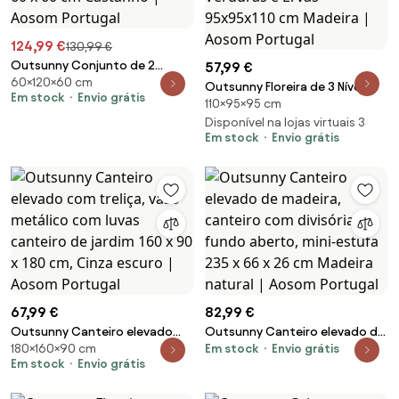
124,99 €
130,99 €
Outsunny Conjunto de 2
57,99 €
60×120×60 cm
canteiros elevados, canteiro
Outsunny Floreira de 3 Níveis
Em stock
Envio grátis
de plantio, extra profundo, em
110×95×95 cm
com Treliça Móvel Vertical para
metal, 120 x 60 x 60 cm
Cultivo em Pequenos Espaços
Disponível na lojas virtuais 3
Castanho | Aosom Portugal
Em stock
Envio grátis
para Verduras e Ervas 95x95x110
cm Madeira | Aosom Portugal
67,99 €
82,99 €
Outsunny Canteiro elevado
Outsunny Canteiro elevado de
180×160×90 cm
Em stock
Envio grátis
com treliça, vaso metálico com
madeira, canteiro com divisória
Em stock
Envio grátis
luvas canteiro de jardim 160 x
e fundo aberto, mini-estufa
90 x 180 cm, Cinza escuro |
235 x 66 x 26 cm Madeira