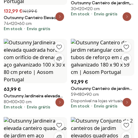
Outsunny Canteiro de jardim,
30×120×120 cm
canteiro com corpo de aço,
132,99 €
141,99 €
Em stock
Envio grátis
cinza claro, 120 x 120 x 30 cm |
Outsunny Canteiro Elevado
Aosom Portugal
74×120×60 cm
Caixa de Plantas Vaso de Flores
Em stock
Envio grátis
Horta com Tecido-não-tecido
Madeira Maciça Aço
Natural+Preto 120 x 60 x 74 cm |
Aosom Portugal
92,99 €
Outsunny Canteiro de jardim
63,99 €
59×180×90 cm
retangular com tubos de
Outsunny Jardineira elevada
reforço em aço galvanizado
Disponível na lojas virtuais 2
80×100×30 cm
quadrada horta com orifício de
Em stock
Envio grátis
Em stock
Envio grátis
180 x 90 x 59 cm | Aosom
drenagem aço galvanizado 100
Portugal
x 30 x 80 cm preto | Aosom
Portugal