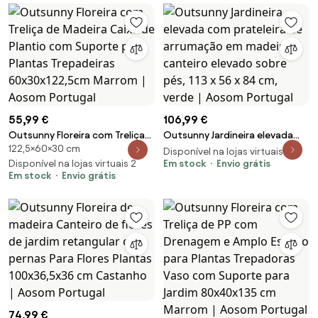
Aosom Portugal
55,99 €
106,99 €
Outsunny Floreira com Treliça
Outsunny Jardineira elevada
122,5×60×30 cm
de Madeira Caixa de Plantio
com prateleira de arrumação
Disponível na lojas virtuais 2
com Suporte para Plantas
Disponível na lojas virtuais 2
em madeira, canteiro elevado
Em stock
Envio grátis
Em stock
Envio grátis
Trepadeiras 60x30x122,5cm
sobre pés, 113 x 56 x 84 cm,
Marrom | Aosom Portugal
verde | Aosom Portugal
74,99 €