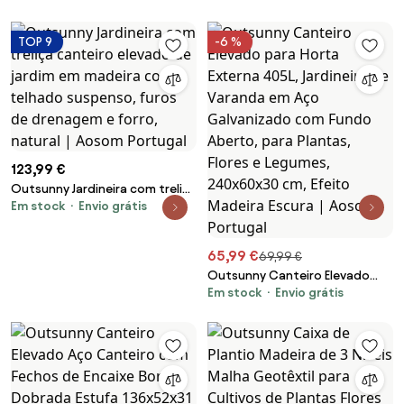
e Placas de Canto Aberto
Cultivos de Plantas Flores Pátio
240x40x45 cm Cinza e Prata |
Exterior 100x50x30 cm Verde |
TOP 9
-6 %
Aosom Portugal
Aosom Portugal
123,99 €
Outsunny Jardineira com treliça
Em stock
Envio grátis
canteiro elevado de jardim em
madeira com telhado
suspenso, furos de drenagem e
65,99 €
69,99 €
forro, natural | Aosom Portugal
Outsunny Canteiro Elevado
Em stock
Envio grátis
para Horta Externa 405L,
Jardineira de Varanda em Aço
Galvanizado com Fundo
Aberto, para Plantas, Flores e
Legumes, 240x60x30 cm,
Efeito Madeira Escura | Aosom
Portugal