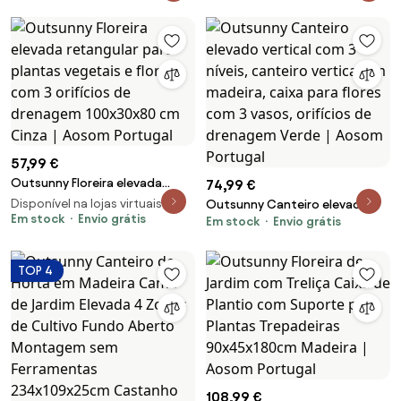
com sistema de autoirrigação
com 4 Pés para Cultivos de
120 x 40 x 37cm Castanho |
Verduras Flores 70x30x25 cm
Aosom Portugal
Madeira | Aosom Portugal
57,99 €
Outsunny Floreira elevada
74,99 €
retangular para plantas
Disponível na lojas virtuais 2
Outsunny Canteiro elevado
vegetais e flores com 3
Em stock
Envio grátis
Em stock
Envio grátis
vertical com 3 níveis, canteiro
orifícios de drenagem
vertical em madeira, caixa para
100x30x80 cm Cinza | Aosom
flores com 3 vasos, orifícios de
TOP 4
Portugal
drenagem Verde | Aosom
Portugal
108,99 €