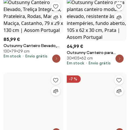
cm | Aosom Portugal
castanho, 32 x 32 x 108 cm |
Aosom Portugal
85,99 €
Outsunny Canteiro Elevado,
64,99 €
130×79×29 cm
Treliça Integrada, Prateleira,
Outsunny Canteiro para
Em stock
Envio grátis
Rodas, Madeira Maciça,
30×105×62 cm
plantas canteiro modular
Castanho, 79 x 29 x 130 cm |
Em stock
Envio grátis
elevado, resistente às
Aosom Portugal
intempéries, fundo aberto, 105
x 62 x 30 cm, Prata | Aosom
-7 %
Portugal
89,99 €
Outsunny Canteiro elevado
113,99 €
121,99 €