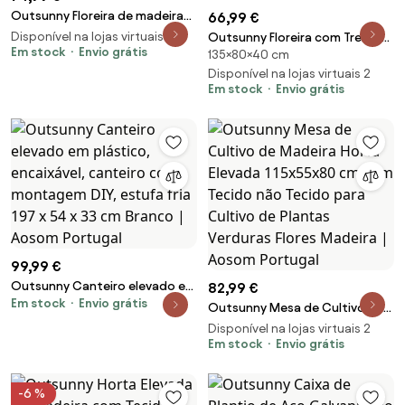
Outsunny Floreira de madeira
66,99 €
Canteiro de flores de jardim
Disponível na lojas virtuais 2
Outsunny Floreira com Treliça
retangular com pernas Para
Em stock
Envio grátis
135×80×40 cm
de PP com Drenagem e Amplo
Flores Plantas 100x36,5x36 cm
Espaço para Plantas
Disponível na lojas virtuais 2
Castanho | Aosom Portugal
Em stock
Envio grátis
Trepadoras Vaso com Suporte
para Jardim 80x40x135 cm
Marrom | Aosom Portugal
99,99 €
Outsunny Canteiro elevado em
82,99 €
Em stock
Envio grátis
plástico, encaixável, canteiro
Outsunny Mesa de Cultivo de
com montagem DIY, estufa fria
Madeira Horta Elevada
Disponível na lojas virtuais 2
197 x 54 x 33 cm Branco | Aosom
115x55x80 cm com Tecido não
Em stock
Envio grátis
Portugal
Tecido para Cultivo de Plantas
Verduras Flores Madeira |
-6 %
Aosom Portugal