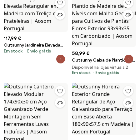
Aosom Portugal
117,99 €
Outsunny Jardineira Elevada
Em stock
Envio grátis
Retangular em Madeira com
58,99 €
Treliça e Prateleiras | Aosom
Outsunny Caixa de Plantio de
Portugal
Madeira de 3 Níveis com Malha
Disponível na lojas virtuais 2
Geotextil para Cultivos de
Em stock
Envio grátis
Plantas Flores Exterior
93x93x35 cm Carbonizado |
Aosom Portugal