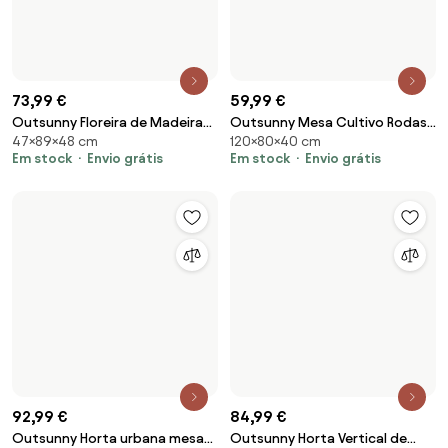
Madeira | Aosom Portugal
Marróm | Aosom Portugal
92,99 €
84,99 €
Outsunny Horta urbana mesa
Outsunny Horta Vertical de
81×78,5×58 cm
de cultivo elevada de madeira
Madeira 78,5x58x81cm Mesa de
Disponível na lojas virtuais 2
com prateleira tecido
Em stock
Envio grátis
Cultivo com 6
Disponível na lojas virtuais 2
Em stock
Envio grátis
Geotêxtil rodas com Freios
Compartimentos e Prateleira
portátil para Jardim | Aosom
Inferior Natural | Aosom
Portugal
Portugal
-6 %
99,99 €
105,99 €