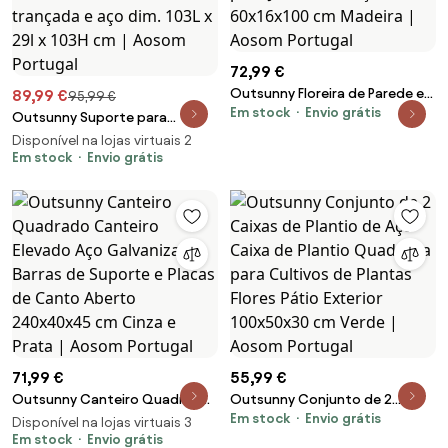
72,99 €
Outsunny Floreira de Parede em
89,99 €
95,99 €
Em stock
Envio grátis
Madeira com Treliça e 5 Vasos
Outsunny Suporte para
Ajustáveis para Jardim Terraço
plantas com treliça recipiente
Disponível na lojas virtuais 2
Pátio 60x16x100 cm Madeira |
retangular inferior em resina
Em stock
Envio grátis
Aosom Portugal
trançada e aço dim. 103L x 29l x
103H cm | Aosom Portugal
71,99 €
55,99 €
Outsunny Canteiro Quadrado
Outsunny Conjunto de 2
Em stock
Envio grátis
Canteiro Elevado Aço
Caixas de Plantio de Aço Caixa
Disponível na lojas virtuais 3
Galvanizado Barras de Suporte
Em stock
Envio grátis
de Plantio Quadrada para