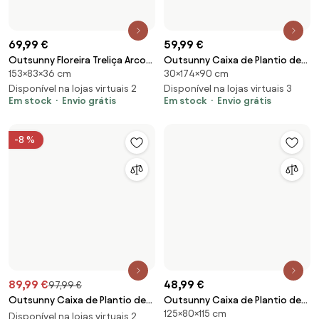
Outsunny Caixa de Plantio de
Outsunny Caixa de Plantio de
125×80×115 cm
Madeira Caixa de Plantio de
Aço Galvanizado com Treliça
Disponível na lojas virtuais 2
Jardim com 3 Níveis Desenho de
Em stock
Envio grátis
para Plantas Trepadeiras e
Disponível na lojas virtuais 2
Em stock
Envio grátis
Escada para Cultivos
Fundo Aberto 80x115x125 cm
120x120x56 cm Madeira | Aosom
Cinza Escuro | Aosom Portugal
Portugal
-6 %
68,99 €
89,99 €
95,99 €
Outsunny Canteiro de Jardim
Outsunny Canteiro de Jardim
Quadrado Fundo Aberto 2
Retangular Tubos de Reforço
Disponível na lojas virtuais 2
Disponível na lojas virtuais 2
Níveis para Ervas Vegetais
Em stock
Envio grátis
em Aço Galvanizado 180x90x59
Em stock
Envio grátis
Frutas Flores 120x101x58 cm
cm | Aosom Portugal
Verde | Aosom Portugal
-5 %