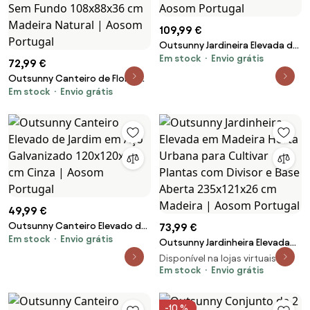
109,99 €
Outsunny Jardineira Elevada de
Em stock
Envio grátis
Madeira 4 Níveis com Forro e
72,99 €
Drenagem Pinho Natural |
Outsunny Canteiro de Flores
Aosom Portugal
Em stock
Envio grátis
em Madeira Jardineira Ao Ar
Livre em degraus 3 Níveis estilo
Sem Fundo 108x88x36 cm
Madeira Natural | Aosom
Portugal
49,99 €
Outsunny Canteiro Elevado de
73,99 €
Em stock
Envio grátis
Jardim em Aço Galvanizado
Outsunny Jardinheira Elevada
120x120x30 cm Cinza | Aosom
em Madeira Horta Urbana para
Disponível na lojas virtuais 2
Portugal
Cultivar Plantas com Divisor e
Em stock
Envio grátis
Base Aberta 235x121x26 cm
Madeira | Aosom Portugal
-10 %