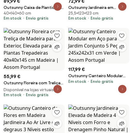
89,99 €
72,99 €
Outsunny Caixa de Plantio de
Outsunny Jardineira em
40×140×60 cm
25,5×123×123 cm
Madeira Floreira de Exterior
Madeira Jardim Exterior com
Em stock
Envio grátis
Em stock
Envio grátis
Grande com 3 Áreas de Cultivo
Caixote de Compostagem
Caixa para Cultivos Retangular
com Fundo Aberto 123x123x25,5
140x60x40 cm Madeira | Aosom
cm Madeira Natural | Aosom
Portugal
Portugal
117,99 €
Outsunny Canteiro Modular
55,99 €
Em stock
Envio grátis
em Aço para Jardim Conjunto 5
Outsunny Floreira com Treliça
Peças 245x242x31 cm Verde |
de Madeira para Exterior,
Disponível na lojas virtuais 3
Aosom Portugal
Elevada para Plantas
Em stock
Envio grátis
Trepadeiras 40x40x145 cm
Madeira | Aosom Portugal