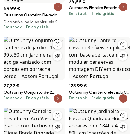
74,99 €
Outsunny Floreira Exterior
69,99 €
Em stock
Envio grátis
Grande Retangular de Aço
Outsunny Canteiro Elevado
Galvanizado para Terraço com
Modular 174x90x30 cm Aço
Disponível na lojas virtuais 2
Base Aberta 180x90x57,5 cm
Galvanizado Verde Montagem
Em stock
Envio grátis
Madeira | Aosom Portugal
Sem Ferramentas Luvas
Incluídas | Aosom Portugal
77,99 €
123,99 €
Outsunny Conjunto de 2
Outsunny Canteiro elevado 3
Em stock
Envio grátis
Em stock
Envio grátis
canteiros de jardim, 135 x 90 x
níveis empilhável com base
30 cm, jardineira em aço
aberta, canteiro modular para
galvanizado com bordas em
ervas montagem DIY em
borracha, verde | Aosom
plástico | Aosom Portugal
Portugal