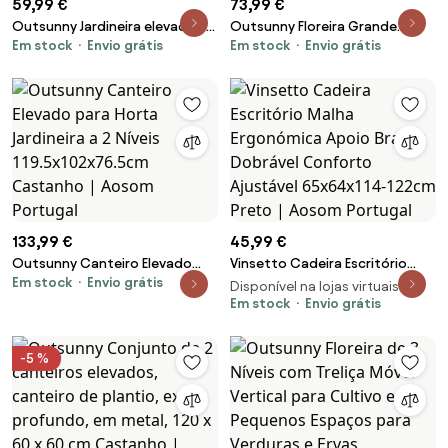
59,99 €
73,99 €
Outsunny Jardineira elevada em
Outsunny Floreira Grande
Em stock
Envio grátis
Em stock
Envio grátis
aço galvanizado, canteiro de
Exterior Retangular em Aço
jardim com luvas e bordas
Galvanizado para Terraço com
dobradas, 165 x 52 x 31 cm,
Base Aberta 180x90x57,5 cm
cinza escuro | Aosom Portugal
Cinzento | Aosom Portugal
133,99 €
45,99 €
Outsunny Canteiro Elevado
Vinsetto Cadeira Escritório
Em stock
Envio grátis
para Horta Jardineira a 2 Níveis
Malha Ergonómica Apoio
Disponível na lojas virtuais 2
119.5x102x76.5cm Castanho |
Braços Dobrável Conforto
Em stock
Envio grátis
Aosom Portugal
Ajustável 65x64x114-122cm
Preto | Aosom Portugal
-5 %