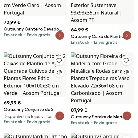
72,99 €
Outsunny Canteiro Elevado
64,99 €
Em stock
Envio grátis
Aço Canteiro com Fechos de
Outsunny Caixa de Plantio
Encaixe Borda Dobrada Estufa
Em stock
Envio grátis
Madeira de 3 Níveis Malha
136x52x31 cm Verde Claro |
Geotêxtil para Cultivos de
Aosom Portugal
Plantas Flores Exterior
Sustentável 93x93x35cm
Natural | Aosom PT
69,99 €
Outsunny Conjunto de 2
87,99 €
Caixas de Plantio de Aço
Disponível na lojas virtuais 2
Outsunny Floreira de Madeira
Quadrada Cultivos de Plantas
Em stock
Envio grátis
Em stock
Envio grátis
com Grade Metálica e Rodas
Flores Pátio Exterior 100x100x30
para Plantas Trepadeiras Vaso
cm Verde | Aosom Portugal
Elevado 72x36x168 cm