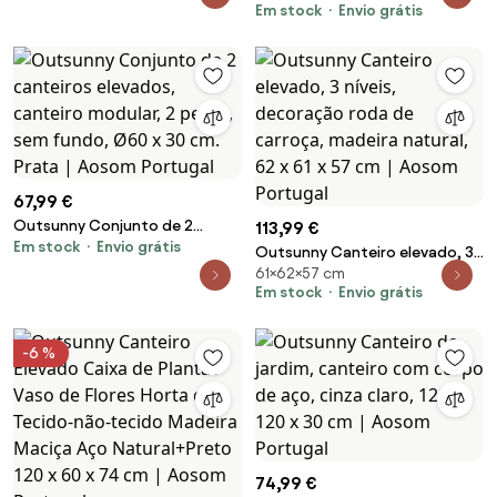
Em stock
Envio grátis
fundo aberto, 180 x 90 x 57,5
intempéries, fundo aberto, 120
cm, verde claro | Aosom
x 90 x 30 cm, Cor: Prateado |
Portugal
Aosom Portugal
67,99 €
Outsunny Conjunto de 2
113,99 €
Em stock
Envio grátis
canteiros elevados, canteiro
Outsunny Canteiro elevado, 3
modular, 2 peças, sem fundo,
61×62×57 cm
níveis, decoração roda de
Ø60 x 30 cm. Prata | Aosom
Em stock
Envio grátis
carroça, madeira natural, 62 x
Portugal
61 x 57 cm | Aosom Portugal
-6 %
74,99 €