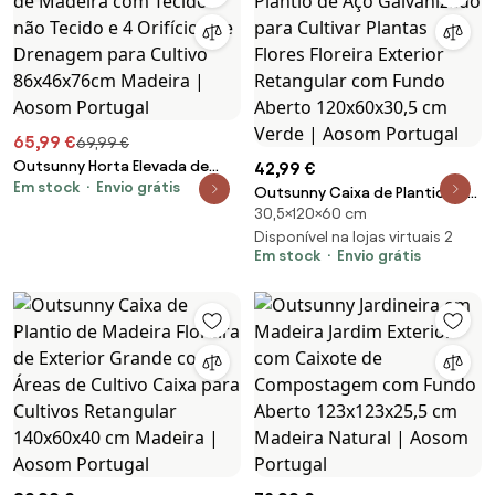
65,99 €
69,99 €
Outsunny Horta Elevada de
42,99 €
Em stock
Envio grátis
Madeira com Tecido não
Outsunny Caixa de Plantio de
Tecido e 4 Orifícios de
30,5×120×60 cm
Aço Galvanizado para Cultivar
Drenagem para Cultivo
Plantas Flores Floreira Exterior
Disponível na lojas virtuais 2
86x46x76cm Madeira | Aosom
Em stock
Envio grátis
Retangular com Fundo Aberto
Portugal
120x60x30,5 cm Verde | Aosom
Portugal