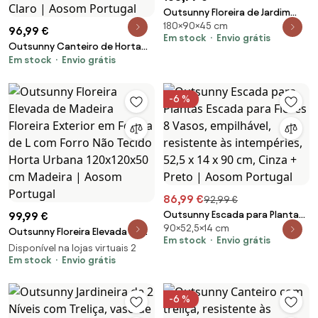
Outsunny Floreira de Jardim
180×90×45 cm
com Treliça Caixa de Plantio
96,99 €
Em stock
Envio grátis
com Suporte para Plantas
Outsunny Canteiro de Horta
Trepadeiras 90x45x180cm
Em stock
Envio grátis
em Madeira Cama de Jardim
Madeira | Aosom Portugal
Elevada 4 Zonas de Cultivo
Fundo Aberto Montagem sem
-6 %
Ferramentas 234x109x25cm
Castanho Claro | Aosom
Portugal
86,99 €
92,99 €
Outsunny Escada para Plantas
99,99 €
90×52,5×14 cm
Escada para Flores 8 Vasos,
Outsunny Floreira Elevada de
Em stock
Envio grátis
empilhável, resistente às
Madeira Floreira Exterior em
Disponível na lojas virtuais 2
intempéries, 52,5 x 14 x 90 cm,
Forma de L com Forro Não
Em stock
Envio grátis
Cinza + Preto | Aosom Portugal
Tecido Horta Urbana
120x120x50 cm Madeira | Aosom
-6 %
Portugal