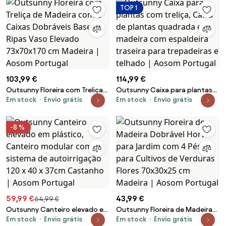
Aosom Portugal
natural | Aosom Portugal
TOP 1
103,99 €
114,99 €
Outsunny Floreira com Treliça
Outsunny Caixa para plantas
Em stock
Envio grátis
Em stock
Envio grátis
de Madeira com 2 Caixas
com treliça, Caixa de plantas
Dobráveis Base de Ripas Vaso
quadrada em madeira com
Elevado 73x70x170 cm Madeira |
espaldeira traseira para
-8 %
Aosom Portugal
trepadeiras e telhado | Aosom
Portugal
59,99 €
43,99 €
64,99 €
Outsunny Canteiro elevado em
Outsunny Floreira de Madeira
Em stock
Envio grátis
Em stock
Envio grátis
plástico, Canteiro modular
Dobrável Horta para Jardim