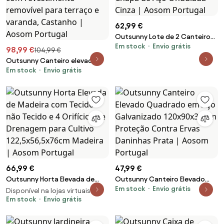
62,99 €
Outsunny Lote de 2 Canteiros
Em stock
Envio grátis
de Jardim Dimensão 100x50x30
98,99 €
104,99 €
cm Chapa de Aço Ondulada
Outsunny Canteiro elevado
Cinza | Aosom Portugal
Em stock
Envio grátis
com pés ajustáveis, vaso de
rattan com revestimento
removível para terraço e
varanda, Castanho | Aosom
Portugal
66,99 €
47,99 €
Outsunny Horta Elevada de
Outsunny Canteiro Elevado
Em stock
Envio grátis
Madeira com Tecido não
Quadrado em Aço Galvanizado
Disponível na lojas virtuais 2
Tecido e 4 Orifícios de
Em stock
Envio grátis
120x90x30 cm Proteção
Drenagem para Cultivo
Contra Ervas Daninhas Prata |
122,5x56,5x76cm Madeira |
Aosom Portugal