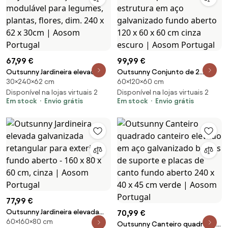
67,99 €
99,99 €
Outsunny Jardineira elevada
Outsunny Conjunto de 2
30×240×62 cm
60×120×60 cm
canteiro quadrado de jardim
canteiros de jardim elevados
em aço modulável para
Disponível na lojas virtuais 2
quadrados estrutura em aço
Disponível na lojas virtuais 2
Em stock
Envio grátis
Em stock
Envio grátis
legumes, plantas, flores, dim.
galvanizado fundo aberto 120 x
240 x 62 x 30cm | Aosom
60 x 60 cm cinza escuro |
Portugal
Aosom Portugal
77,99 €
Outsunny Jardineira elevada
70,99 €
60×160×80 cm
galvanizada retangular para
Outsunny Canteiro quadrado