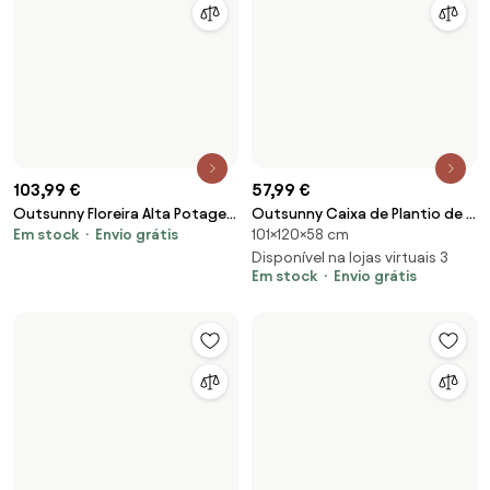
69,99 €
Outsunny Floreira Treliça Arco
59,99 €
153×83×36 cm
Suporte Plantas Trepadeiras
Outsunny Caixa de Plantio de
Madeira Resistente Exterior
Disponível na lojas virtuais 2
30×174×90 cm
Aço Inclui Luvas Caixa de
Em stock
Envio grátis
83x36x153cm | Aosom Portugal
Plantio Retangular para
Disponível na lojas virtuais 3
Em stock
Envio grátis
Cultivos de Plantas e Flores
174x90x30 cm Cinza | Aosom
Portugal
-8 %
89,99 €
48,99 €
97,99 €