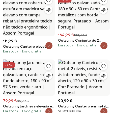
164,99 €
183,99 €
Outsunny Conjunto de 2
111,99 €
Em stock
Envio grátis
canteiros galvanizados, 180 x
Outsunny Canteiro elevado
90 x 60 cm Canteiros
Em stock
Envio grátis
com cobertura-estufa em
metálicos com borda segura,
madeira vaso elevado com
Prateado | Aosom Portugal
tampa rebatível prateleira
-7 %
tecido não tecido ergonômico
| Aosom Portugal
79,99 €
90,99 €
85,99 €
Outsunny Jardineira elevada em
Outsunny Canteiro em metal, 2
Em stock
Envio grátis
90×120×30 cm
aço galvanizado, canteiro com
níveis, resistente às