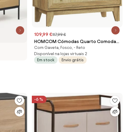
109,99 €
117,99 €
HOMCOM Cómodas Quarto Comoda
Com Gaveta, Fosco, - Reto
Madeira com 3 Gavetas de Vime e Pés
Disponível na lojas virtuais 2
Elevados 80x35x76 cm | Aosom
Em stock
Envio grátis
Portugal
-6 %