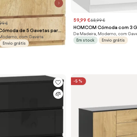
59,99 €
68,99 €
,99 €
HOMCOM Cómoda com 3 G
moda de 5 Gavetas para
De Madeira, Moderno, com Gav
com Fecho Suave para Qua
 Moderno, com Gaveta
derna Design sem
Em stock
Envio grátis
Escritório Estilo Moderno 4
Envio grátis
ara Sala de Jantar Entrada
cm Branco | Aosom Portugal
cm Madeira Natural | Aosom
-5 %