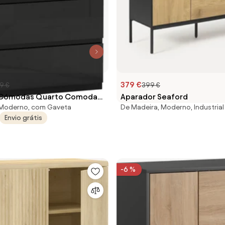
379 €
9 €
399 €
ómodas Quarto Comoda
Aparador Seaford
 Moderno, com Gaveta
De Madeira, Moderno, Industrial
m 4 Gavetas para Sala de
Envio grátis
lo Moderno 55x34x80 cm
som Portugal
-6 %