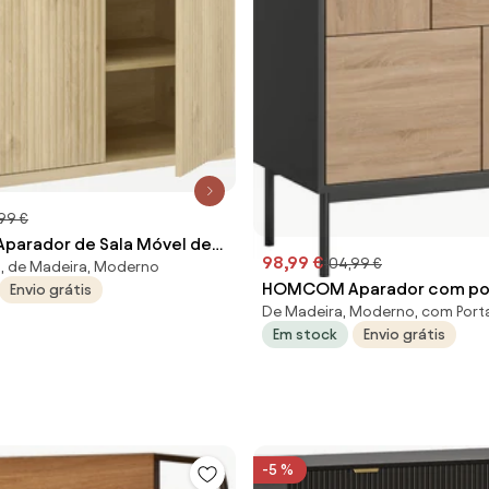
,99 €
arador de Sala Móvel de
98,99 €
104,99 €
, de Madeira, Moderno
 Moderno com Portas de
HOMCOM Aparador com por
Envio grátis
 e Prateleiras Ajustáveis
De Madeira, Moderno, com Port
to-Open, Armário de sala de
m Carvalho | Aosom
Em stock
Envio grátis
com pés metálicos, Armári
cozinha, MDF, Preto+Madeira
Aosom Portugal
-5 %