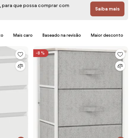
o, para que possa comprar com
Saiba mais
to
Mais caro
Baseado na revisão
Maior desconto
-8 %