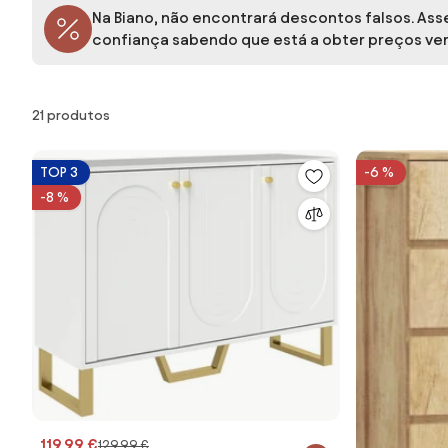
Na Biano, não encontrará descontos falsos. A
confiança sabendo que está a obter preços ve
Produtos
21 produtos
TOP 3
-6 %
-8 %
119,99 €
129,99 €