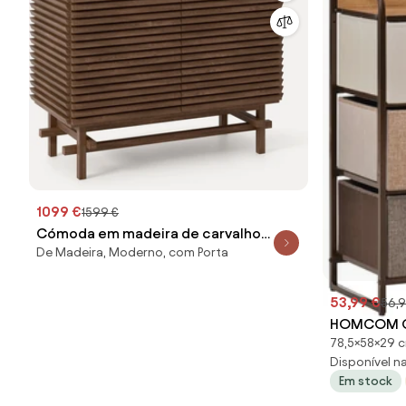
1099 €
1599 €
Cómoda em madeira de carvalho
De Madeira, Moderno, com Porta
Pierce
53,99 €
56,9
HOMCOM Có
78,5×58×29 
Cestos Rem
Disponível na 
Elevada M
Em stock
58x29x78,5