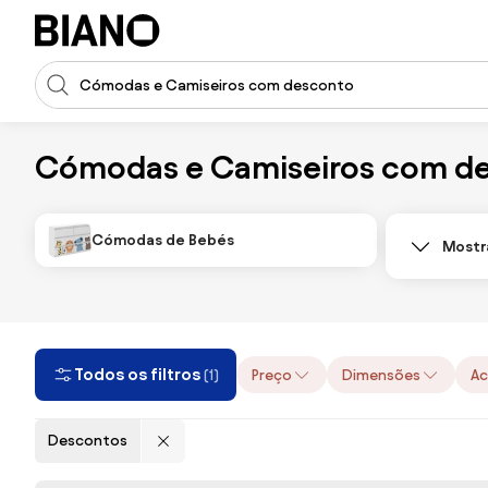
Saltar para o conteúdo
Entrada de pesquisa
Saltar para o rodapé
Cómodas e Camiseiros com d
Cómodas de Bebés
Mostr
Todos os filtros
Preço
Dimensões
A
(1)
Descontos