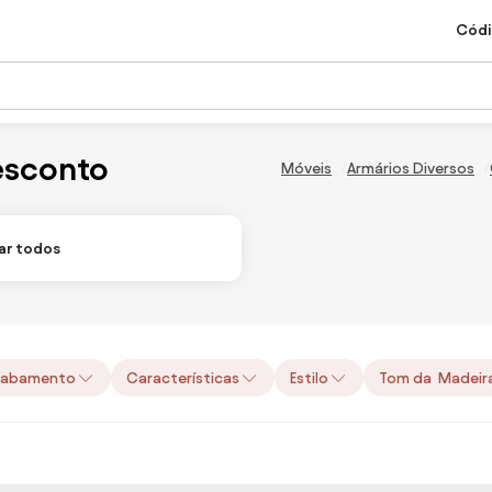
Códi
esconto
Móveis
Armários Diversos
ar todos
cabamento
Características
Estilo
Tom da Madeir