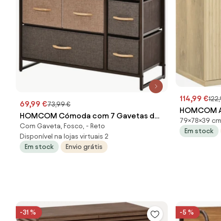
114,99 €
122
69,99 €
73,99 €
HOMCOM Ap
HOMCOM Cómoda com 7 Gavetas de
79×78×39 cm
Arrumação
Com Gaveta, Fosco, - Reto
Tecido Dobráveis Móvel Organizador
Em stock
Fecho Suave
Disponível na lojas virtuais 2
com Estrutura Metálica e Antitombo
78x39x79 c
Em stock
Envio grátis
80x29x78,5 cm Multicolor | Aosom
Portugal
Portugal
-31 %
-5 %