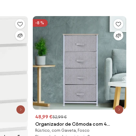
Portugal
-8 %
48,99 €
52,99 €
Organizador de Cômoda com 4
Rústico, com Gaveta, Fosco
Gavetas organizador Armazenamento