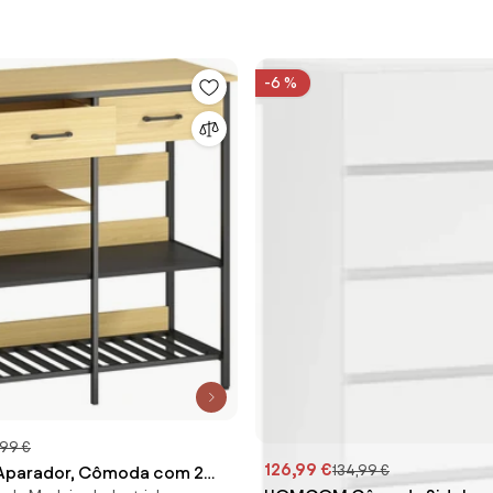
-6 %
,99 €
126,99 €
134,99 €
arador, Cômoda com 2