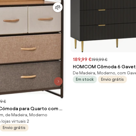
189,99 €
199,99 €
HOMCOM Cômoda 6 Gavet
De Madeira, Moderno, com Gav
Moderna 120x40x76,5 cm P
Em stock
Envio grátis
Detalhes Dourados | Aosom 
9 €
moda para Quarto com 4
cm, de Madeira, Moderno
ovíveis e Dobráveis Base
lojas virtuais 2
óvel de Armazenamento
Envio grátis
 cm Multicor | Aosom