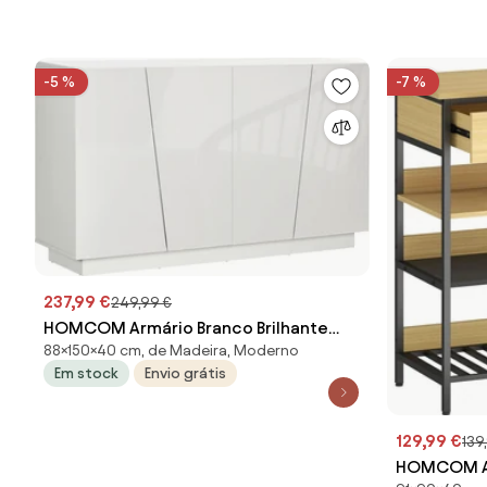
Portugal
-5 %
-7 %
237,99 €
249,99 €
HOMCOM Armário Branco Brilhante
88×150×40 cm, de Madeira, Moderno
150x40x88 cm Portas Geométricas e
Em stock
Envio grátis
Prateleira Ajustável | Aosom Portugal
129,99 €
139
HOMCOM Ap